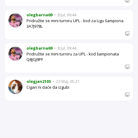
olegbarna69
•
8 Jul, 09:44
Pridružite se mini turniru UPL - kod za Ligu šampiona
3A7J978L
olegbarna69
•
8 Jul, 09:44
Pridružite se mini turniru za UPL - kod šampionata
Q8JGJ9PF
olegjan2105
•
23 Maj, 05:21
Cigan ni daće da izgubi