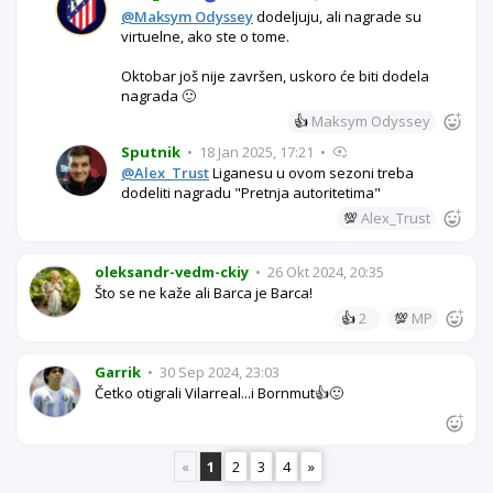
@Maksym Odyssey
dodeljuju, ali nagrade su
virtuelne, ako ste o tome.
Oktobar još nije završen, uskoro će biti dodela
nagrada 🙂
👍
Maksym Odyssey
Sputnik
•
18 Jan 2025, 17:21
•
@Alex_Trust
Liganesu u ovom sezoni treba
dodeliti nagradu "Pretnja autoritetima"
💯
Alex_Trust
oleksandr-vedm-ckiy
•
26 Okt 2024, 20:35
Što se ne kaže ali Barca je Barca!
👍
2
💯
MP
Garrik
•
30 Sep 2024, 23:03
Četko otigrali Vilarreal...i Bornmut👍🙂
«
1
2
3
4
»