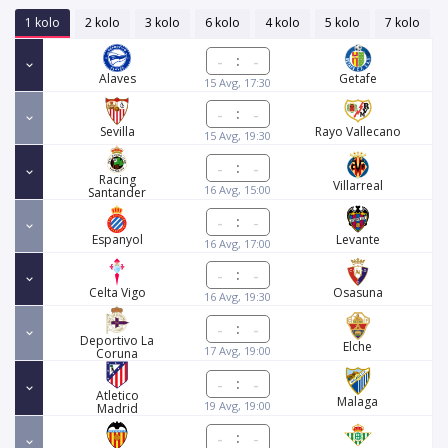
1 kolo
2 kolo
3 kolo
6 kolo
4 kolo
5 kolo
7 kolo
:
Alaves
Getafe
15 Avg, 17:30
:
Sevilla
Rayo Vallecano
15 Avg, 19:30
:
Racing
Villarreal
16 Avg, 15:00
Santander
:
Espanyol
Levante
16 Avg, 17:00
:
Celta Vigo
Osasuna
16 Avg, 19:30
:
Deportivo La
Elche
17 Avg, 19:00
Coruna
:
Atletico
Malaga
19 Avg, 19:00
Madrid
: