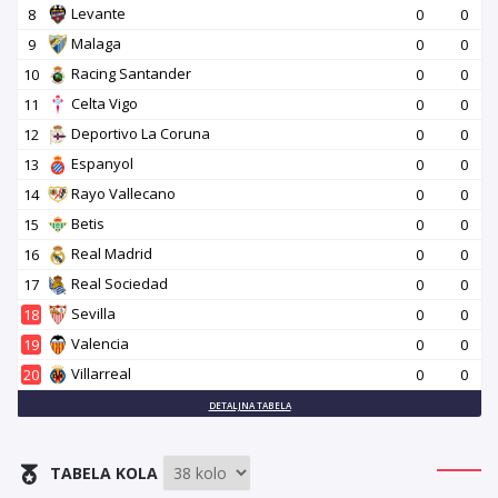
Levante
8
0
0
Malaga
9
0
0
Racing Santander
10
0
0
Celta Vigo
11
0
0
Deportivo La Coruna
12
0
0
Espanyol
13
0
0
Rayo Vallecano
14
0
0
Betis
15
0
0
Real Madrid
16
0
0
Real Sociedad
17
0
0
Sevilla
18
0
0
Valencia
19
0
0
Villarreal
20
0
0
DETALJNA TABELA
TABELA KOLA