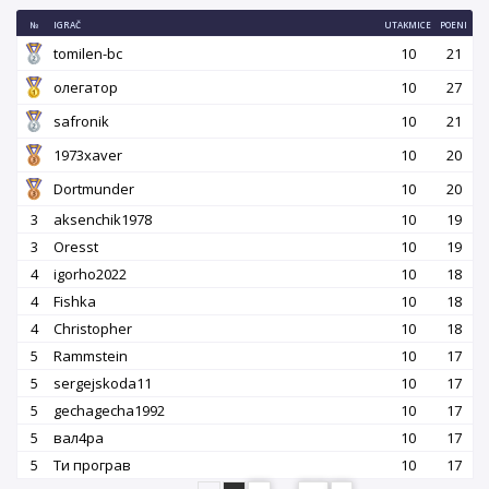
№
IGRAČ
UTAKMICE
POENI
tomilen-bc
10
21
олегатор
10
27
safronik
10
21
1973xaver
10
20
Dortmunder
10
20
3
aksenchik1978
10
19
3
Oresst
10
19
4
igorho2022
10
18
4
Fishka
10
18
4
Christopher
10
18
5
Rammstein
10
17
5
sergejskoda11
10
17
5
gechagecha1992
10
17
5
вал4ра
10
17
5
Ти програв
10
17