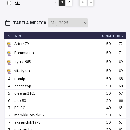
«
1
2
...
26
»
TABELA MESECA
№
IGRAČ
UTAKMICE
POENI
Artem79
50
72
Rammstein
50
71
dyuk1985
50
69
vitaliy ua
50
69
4
вал4ра
50
68
4
олегатор
50
68
5
olegjan2105
50
67
6
alex80
50
66
7
BELSOL
49
65
7
marykkurovski97
50
65
7
aksenchik1978
50
65
7
tomilen-bc
50
65