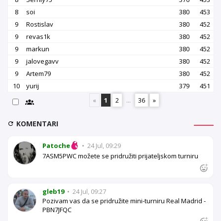
8
soi
380
453
9
Rostislav
380
452
9
revas1k
380
452
9
markun
380
452
9
jalovegavv
380
452
9
Artem79
380
452
10
yurij
379
451
«
1
2
...
36
»
KOMENTARI
Patoche
•
24 Jul, 09:29
7ASM5PWC možete se pridružiti prijateljskom turniru
gleb19
•
24 Jul, 09:27
Pozivam vas da se pridružite mini-turniru Real Madrid -
PBN7JFQC