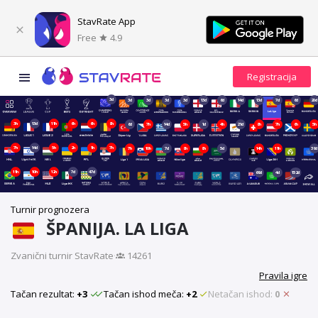
StavRate App
Free
4.9
3d
3d
3d
3d
3d
13d
6d
14d
13d
7d
6d
20d
3h
13d
11h
6h
6h
8h
6d
7h
14d
5h
1d
4h
21d
8h
7h
6h
5h
7h
14d
5h
2h
1h
7h
7h
10h
7d
8h
8h
5d
14h
11h
39d
11h
10h
12h
7d
47d
69d
4d
152d
Turnir prognozera
ŠPANIJA. LA LIGA
Zvanični turnir StavRate
·
14261
Pravila igre
Tačan rezultat:
+3
Tačan ishod meča:
+2
Netačan ishod:
0