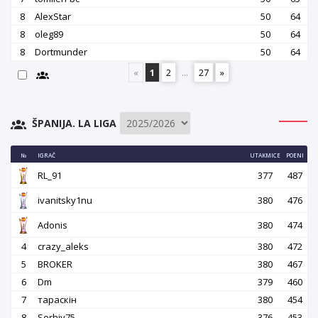
8
AlexStar
50
64
8
oleg89
50
64
8
Dortmunder
50
64
«
1
2
...
27
»
ŠPANIJA. LA LIGA
№
IGRAČ
UTAKMICE
POENI
RL_91
377
487
ivanitsky1nu
380
476
Adonis
380
474
4
crazy_aleks
380
472
5
BROKER
380
467
6
Dm
379
460
7
тараскін
380
454
8
Serhiy75
376
453