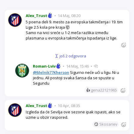
Alex_Trust
•
14 Maj, 08:20
5 poena deli 9. mesto za evropska takmičenja i 19. tim
Lige 2.5 kola pre kraja 🤯
Samo na ivici sreće u 1-2 meča razlika između
plasmana u evropska takmičenja Ispadanja iz lige.
još 2 odgovora
Roman-Lviv
•
14 Maj, 15:46
•
@Melnik77Kherson
Sigurno neće ući u ligu. Ni u
jednu. Ali postoji svaka šansa da se spuste u
Segundu
👍
gena22121965
Alex_Trust
•
10 Apr, 08:35
Izgleda da će Sevilja ove sezone ipak ispasti, ako se
uzme u obzir raspored.
😏
Skosariev