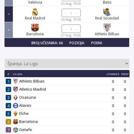
Valencia
Betis
25 Avg, 19:00
:
Real Madrid
Real Sociedad
26 Avg, 19:00
:
Barcelona
Athletic Bilbao
27 Avg, 19:00
BROJ UČESNIKA: 66
POZICIJA:
POENI:
#
LA LIGA
UTAKMICE
POENI
Athletic Bilbao
1
0
0
Atletico Madrid
2
0
0
Osasuna
3
0
0
Alaves
4
0
0
Elche
5
0
0
Barcelona
6
0
0
Getafe
7
0
0