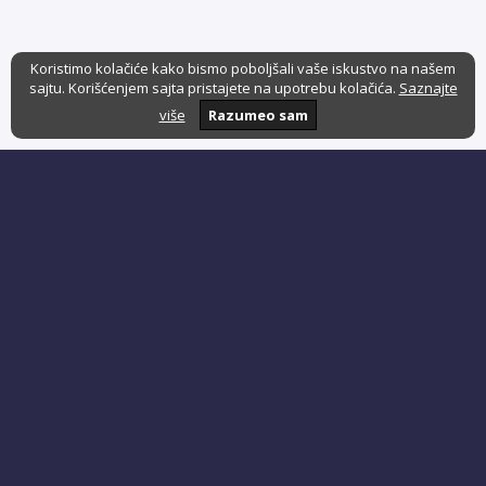
Koristimo kolačiće kako bismo poboljšali vaše iskustvo na našem
sajtu. Korišćenjem sajta pristajete na upotrebu kolačića.
Saznajte
više
Razumeo sam