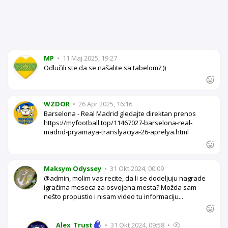
MP
•
11 Maj 2025, 19:27
Odlučili ste da se našalite sa tabelom? ))
WZDOR
•
26 Apr 2025, 16:16
Barselona - Real Madrid gledajte direktan prenos
https://myfootball.top/11467027-barselona-real-
madrid-pryamaya-translyaciya-26-aprelya.html
Maksym Odyssey
•
31 Okt 2024, 00:09
@admin, molim vas recite, da li se dodeljuju nagrade
igračima meseca za osvojena mesta? Možda sam
nešto propustio i nisam video tu informaciju...
Alex_Trust
•
31 Okt 2024, 09:58
•