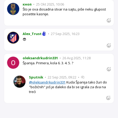
кноп
•
25 Okt 2025, 10:06
Što je ova dosadna stvar na sajtu, piše neku glupost
posetite kasnije.
Alex_Trust
•
27 Sep 2025, 16:23
😎
oleksandrkudrin331
•
26 Avg 2025, 11:28
Španija. Primera, kola 6. 3. 4. 5. ?
Sputnik
•
22 Sep 2025, 09:22
•
@oleksandrkudrin331
Kuda Španija tako žuri do
"božićnih" još je daleko da bi se igrala za dva na
treći