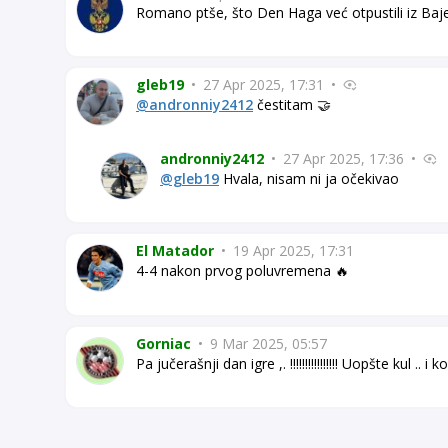
Romano ptše, što Den Haga već otpustili iz Baje
gleb19
•
27 Apr 2025, 17:31
•
@andronniy2412
čestitam 🤝
andronniy2412
•
27 Apr 2025, 17:36
•
@gleb19
Hvala, nisam ni ja očekivao
El Matador
•
19 Apr 2025, 17:31
4-4 nakon prvog poluvremena 🔥
Gorniac
•
9 Mar 2025, 05:57
Pa jučerašnji dan igre ,. !!!!!!!!!!!!!!!! Uopšte kul .. i