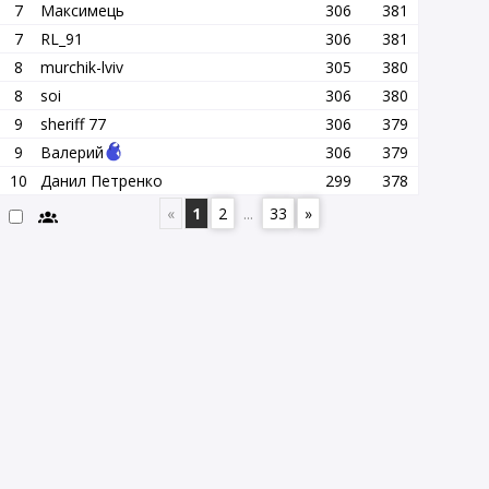
7
Максимець
306
381
7
RL_91
306
381
8
murchik-lviv
305
380
8
soi
306
380
9
sheriff 77
306
379
9
Валерий
306
379
10
Данил Петренко
299
378
«
1
2
...
33
»