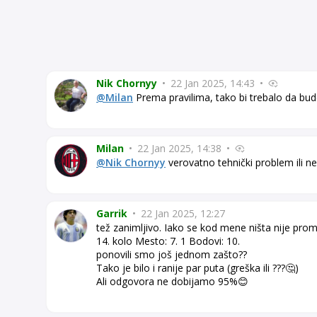
Nik Chornyy
•
22 Jan 2025, 14:43
•
@Milan
Prema pravilima, tako bi trebalo da bude.
Milan
•
22 Jan 2025, 14:38
•
@Nik Chornyy
verovatno tehnički problem ili n
Garrik
•
22 Jan 2025, 12:27
tež zanimljivo. Iako se kod mene ništa nije pro
14. kolo Mesto: 7. 1 Bodovi: 10.
ponovili smo još jednom zašto??
Tako je bilo i ranije par puta (greška ili ???🤔)
Ali odgovora ne dobijamo 95%😊