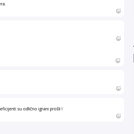
ra.
 koeficijenti su odlično igrani prošli !