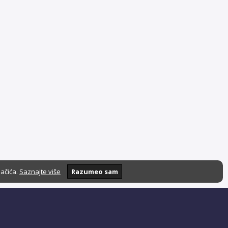
lačića.
Saznajte više
Razumeo sam