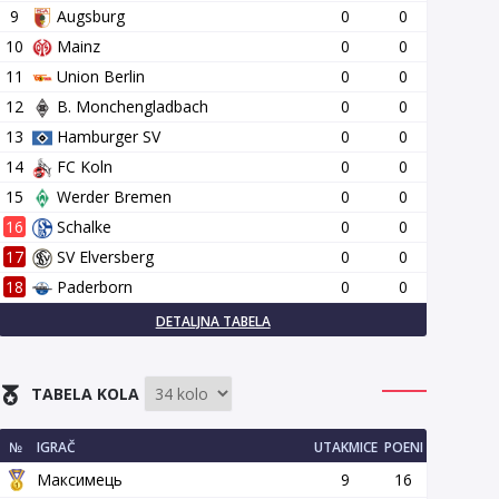
9
Augsburg
0
0
10
Mainz
0
0
11
Union Berlin
0
0
12
B. Monchengladbach
0
0
13
Hamburger SV
0
0
14
FC Koln
0
0
15
Werder Bremen
0
0
16
Schalke
0
0
17
SV Elversberg
0
0
18
Paderborn
0
0
DETALJNA TABELA
TABELA KOLA
№
IGRAČ
UTAKMICE
POENI
Максимець
9
16