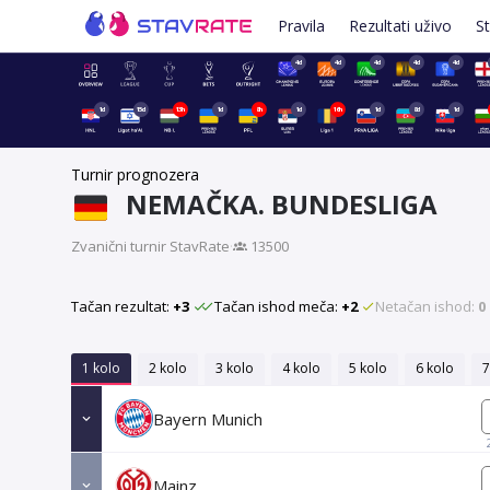
Pravila
Rezultati uživo
St
4d
4d
4d
4d
4d
1d
15d
13h
1d
8h
1d
16h
1d
8d
1d
Turnir prognozera
NEMAČKA. BUNDESLIGA
Zvanični turnir StavRate
·
13500
Tačan rezultat:
+3
Tačan ishod meča:
+2
Netačan ishod:
0
1 kolo
2 kolo
3 kolo
4 kolo
5 kolo
6 kolo
7
Bayern Munich
Mainz