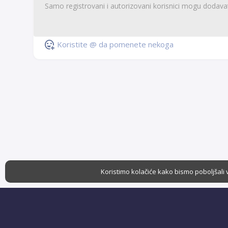
Koristite @ da pomenete nekoga
Koristimo kolačiće kako bismo poboljšali 