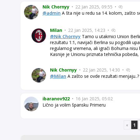
Nik Chornyy
•
22 Jan 2025, 09:55
•
@admin
A šta nije u redu sa 14. kolom, zašto se
Milan
•
22 Jan 2025, 14:23
•
@Nik Chornyy
Tamo u utakmici Union Berlin
rezultatu 1:1, navijači Berlina su pogodili u
regularnog vremena, ali igrači Bohuma nisu h
Kasnije je Unionu priznata tehnička pobeda, a
Nik Chornyy
•
22 Jan 2025, 14:30
•
@Milan
A zašto se ovde rezultati menjaju..? V
ibaranov922
•
16 Jan 2025, 05:02
Lično ja volim špansku Primeru
«
1