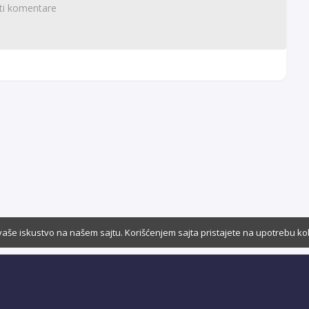
vaše iskustvo na našem sajtu. Korišćenjem sajta pristajete na upotrebu ko