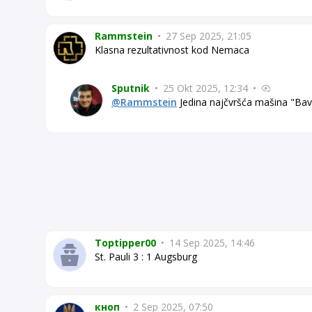
Rammstein
•
27 Sep 2025, 21:05
Klasna rezultativnost kod Nemaca
Sputnik
•
25 Okt 2025, 12:34
•
@Rammstein
Jedina najčvršća mašina "Bav
Toptipper00
•
14 Sep 2025, 14:46
St. Pauli 3 : 1 Augsburg
кноп
•
2 Sep 2025, 07:50