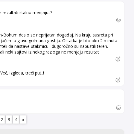
 rezultati stalno menjaju..?
-Bohum desio se neprijatan događaj. Na kraju susreta pri
paljačem u glavu golmana gostiju. Ostatka je bilo oko 2 minuta
teli da nastave utakmicu i dugoročno su napustili teren.
li neki sajtovi iz nekog razloga ne menjaju rezultat
eć, izgleda, treći put..!
2
3
4
»