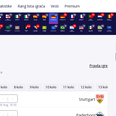
atistike
Rang lista igrača
Vesti
Premium
14d
7d
16h
14d
1d
17h
16h
16h
15d
15d
8d
7d
21d
16h
6d
1d
20h
1d
8d
48d
0min
16h
40d
Pravila igre
 kolo
8 kolo
9 kolo
10 kolo
11 kolo
12 kolo
13 kolo
:
Stuttgart
28 Avg, 18:30
:
Paderborn