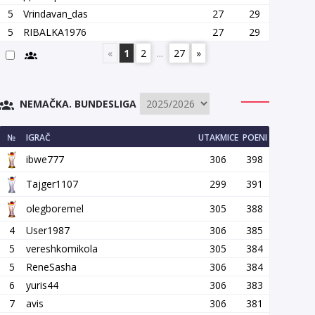
5
Vrindavan_das
27
29
5
RIBALKA1976
27
29
«
1
2
...
27
»
NEMAČKA. BUNDESLIGA
№
IGRAČ
UTAKMICE
POENI
ibwe777
306
398
Tajger1107
299
391
olegboremel
305
388
4
User1987
306
385
5
vereshkomikola
305
384
5
ReneSasha
306
384
6
yuris44
306
383
7
avis
306
381