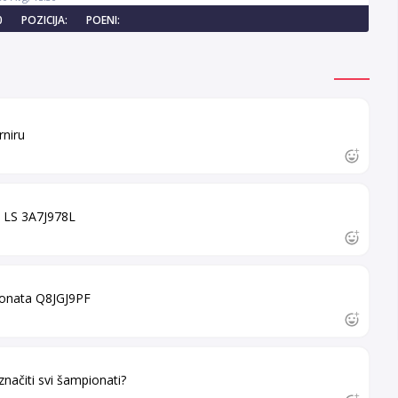
0
POZICIJA:
POENI:
rniru
za LS 3A7J978L
pionata Q8JGJ9PF
načiti svi šampionati?