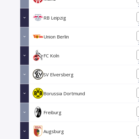
RB Leipzig
Union Berlin
FC Koln
SV Elversberg
Borussia Dortmund
Freiburg
Augsburg