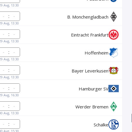
29 Avg, 13:30
:
B. Monchengladbach
29 Avg, 13:30
:
Eintracht Frankfurt
29 Avg, 13:30
:
Hoffenheim
29 Avg, 13:30
:
Bayer Leverkusen
29 Avg, 13:30
:
Hamburger SV
29 Avg, 16:30
:
Werder Bremen
30 Avg, 13:30
:
Schalke
30 Avg, 15:30