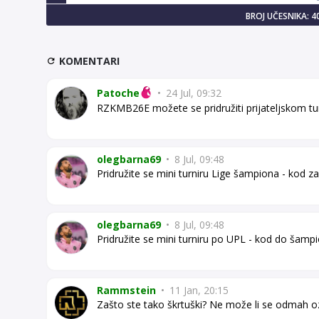
BROJ UČESNIKA: 4
KOMENTARI
Patoche
•
24 Jul, 09:32
RZKMB26E možete se pridružiti prijateljskom tu
olegbarna69
•
8 Jul, 09:48
Pridružite se mini turniru Lige šampiona - kod 
olegbarna69
•
8 Jul, 09:48
Pridružite se mini turniru po UPL - kod do šam
Rammstein
•
11 Jan, 20:15
Zašto ste tako škrtuški? Ne može li se odmah oz