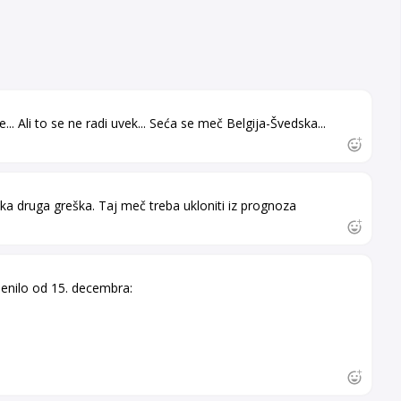
.. Ali to se ne radi uvek... Seća se meč Belgija-Švedska...
eka druga greška. Taj meč treba ukloniti iz prognoza
menilo od 15. decembra: