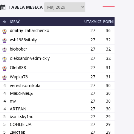
TABELA MESECA
№
IGRAČ
UTAKMICE
POENI
dmitriy-zaharchenko
27
36
vsh1988vitaliy
27
32
biobober
27
32
oleksandr-vedm-ckiy
27
32
Oleh888
27
31
Wapka76
27
31
4
vereshkomikola
27
30
4
Максимець
27
30
4
mv
27
30
4
ARTFAN
27
30
5
ivanitsky1nu
27
29
5
СОНЦЕ UA
27
29
5
Дністер
27
29