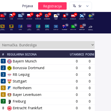
Prijava
7d
15h
15d
16h
15h
15h
22d
1d
15h
1d
1d
70d
5d
153d
#
REGULARNA SEZONA
UTAKMICE
POENI
1
Bayern Munich
0
0
2
Borussia Dortmund
0
0
3
RB Leipzig
0
0
4
Stuttgart
0
0
14 kolo
15 kolo
16 kolo
17 kolo
18 kolo
19 kolo
20 kol
5
Hoffenheim
0
0
6
Bayer Leverkusen
0
0
7
Freiburg
0
0
8
Eintracht Frankfurt
0
0