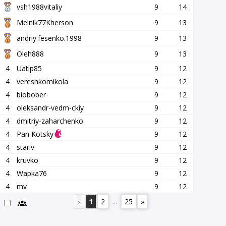
vsh1988vitaliy
9
14
Melnik77Kherson
9
13
andriy.fesenko.1998
9
13
Oleh888
9
13
4
Uatip85
9
12
4
vereshkomikola
9
12
4
biobober
9
12
4
oleksandr-vedm-ckiy
9
12
4
dmitriy-zaharchenko
9
12
4
Pan Kotsky
9
12
4
stariv
9
12
4
kruvko
9
12
4
Wapka76
9
12
4
mv
9
12
«
1
2
...
25
»