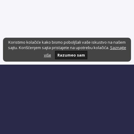
Koristimo kolačiće kako bismo poboljšali vaše iskustvo na našem
sajtu. Korišćenjem sajta pristajete na upotrebu kolačića.
Saznajte
više
Razumeo sam