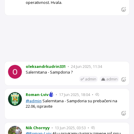
operativnost. Hvala.
oleksandrkudrin331
•
24 Jun 2025, 11:34
Salernitana - Sampdoria ?
✅
admin
🙏
admin
Roman-Lviv
•
17 Jun 2025, 18:04
•
@admin
Salernitana - Sampdoria su prebačeni na
22.06, ispravite
Nik Chornyy
•
13 Jun 2025, 03:53
•
@Roman-Lviv
Ali u programu turnira izmene još nisu