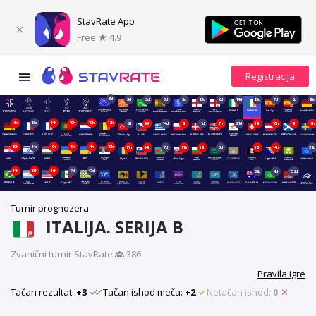
StavRate App
Free
4.9
3d
3d
3d
3d
3d
13d
6d
14d
13d
7d
6d
20d
6h
13d
14h
10h
10h
12h
6d
10h
14d
8h
1d
7h
21d
11h
10h
9h
8h
10h
14d
9h
5h
4h
10h
11h
14h
7d
11h
11h
5d
18h
14h
39d
14h
13h
16h
7d
47d
69d
4d
152d
Turnir prognozera
ITALIJA. SERIJA B
Zvanični turnir StavRate
·
386
Pravila igre
Tačan rezultat:
+3
Tačan ishod meča:
+2
Netačan ishod:
0