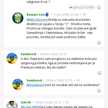
odigrane ili ne..?
👀
gena22121965
Roman-Lviv
•
11 Jun 2025, 07:34
•
@Nik Chornyy
Brešiji su oduzeta dva boda i
direktno je ispala u Seriju "C". Shodno tome,
Frozino je izbegao baraže. Zato će plej-aut igrati
Sampdorija i Salernitana. Ali kada će biti - nije
poznato, možda još uvek podnose žalbe
Sembond
•
28 Nov 2024, 22:13
A ako. Napravio sam prognozu za utakmice kola pre
njegovog početka, liga je postala nedostupna jer je
Premium istekao, šta da radim?
Sembond
•
28 Nov 2024, 22:15
•
@Sembond
Da li će rezultat stići da se evidentira?
Garrik
•
10 Nov 2024, 12:13
•
@Lider2009
Da li sam danas uspeo da stavim na