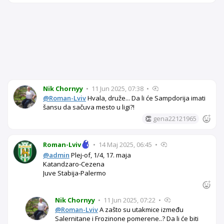
Nik Chornyy
•
11 Jun 2025, 07:38
•
@Roman-Lviv
Hvala, druže... Da li će Sampdorija imati
šansu da sačuva mesto u ligi?!
👏
gena22121965
Roman-Lviv
•
14 Maj 2025, 06:45
•
@admin
Plej-of, 1/4, 17. maja
Katandzaro-Cezena
Juve Stabija-Palermo
Nik Chornyy
•
11 Jun 2025, 07:22
•
@Roman-Lviv
A zašto su utakmice između
Salernitane i Frozinone pomerene..? Da li će biti