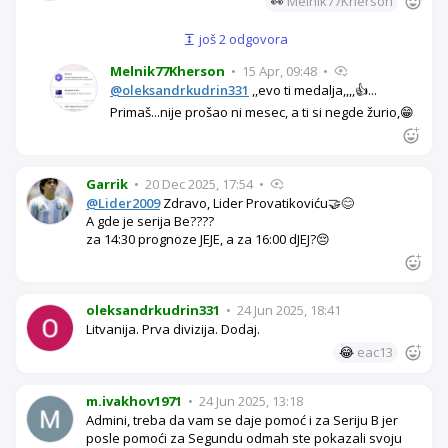
👀
Melnik77Kherson
još 2 odgovora
Melnik77Kherson
•
15 Apr, 09:48
•
@oleksandrkudrin331
,,evo ti medalja,,,,👍...
Primaš...nije prošao ni mesec, a ti si negde žurio,😁
Garrik
•
20 Dec 2025, 17:54
•
@Lider2009
Zdravo, Lider Provatikoviću🤝😊
A gde je serija Be????
za 14:30 prognoze JEJE, a za 16:00 dJEJ?😔
oleksandrkudrin331
•
24 Jun 2025, 18:41
Litvanija. Prva divizija. Dodaj.
😂
eac13
m.ivakhov1971
•
24 Jun 2025, 13:18
Admini, treba da vam se daje pomoć i za Seriju B jer
posle pomoći za Segundu odmah ste pokazali svoju