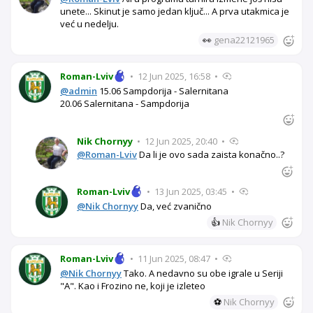
unete... Skinut je samo jedan ključ... A prva utakmica je
već u nedelju.
👀
gena22121965
Roman-Lviv
•
12 Jun 2025, 16:58
•
@admin
15.06 Sampdorija - Salernitana
20.06 Salernitana - Sampdorija
Nik Chornyy
•
12 Jun 2025, 20:40
•
@Roman-Lviv
Da li je ovo sada zaista konačno..?
Roman-Lviv
•
13 Jun 2025, 03:45
•
@Nik Chornyy
Da, već zvanično
👍
Nik Chornyy
Roman-Lviv
•
11 Jun 2025, 08:47
•
@Nik Chornyy
Tako. A nedavno su obe igrale u Seriji
"A". Kao i Frozino ne, koji je izleteo
⚽
Nik Chornyy