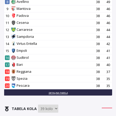
Avellino
8
38
49
Mantova
9
38
46
Padova
10
38
46
Cesena
11
38
46
Carrarese
12
38
44
Sampdoria
13
38
44
Virtus Entella
14
38
42
Empoli
15
38
41
Sudtirol
16
38
41
Bari
17
38
40
Reggiana
18
38
37
Spezia
19
38
35
Pescara
20
38
35
DETALJNA TABELA
TABELA KOLA