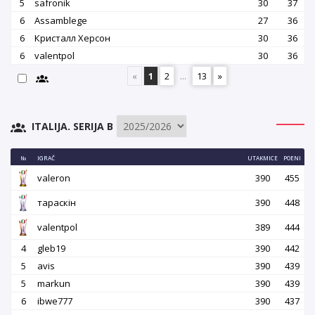
5
safronik
30
37
6
Assamblege
27
36
6
Кристалл Херсон
30
36
6
valentpol
30
36
«
1
2
...
13
»
ITALIJA. SERIJA B
№
IGRAČ
UTAKMICE
POENI
valeron
390
455
тараскін
390
448
valentpol
389
444
4
gleb19
390
442
5
avis
390
439
5
markun
390
439
6
ibwe777
390
437