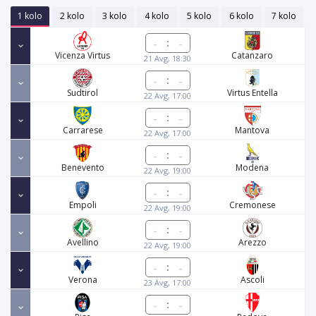
1 kolo
2 kolo
3 kolo
4 kolo
5 kolo
6 kolo
7 kolo
:
Vicenza Virtus
Catanzaro
21 Avg, 18:30
:
Sudtirol
Virtus Entella
22 Avg, 17:00
:
Carrarese
Mantova
22 Avg, 17:00
:
Benevento
Modena
22 Avg, 19:00
:
Empoli
Cremonese
22 Avg, 19:00
:
Avellino
Arezzo
22 Avg, 19:00
:
Verona
Ascoli
23 Avg, 17:00
: