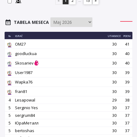
«
1
2
...
13
»
TABELA MESECA
№
IGRAČ
UTAKMICE
POENI
OM27
30
41
goodluckua
30
40
Skosariev
30
40
User1987
30
39
Wapka76
30
39
fran81
30
39
4
Lesapowal
29
38
5
Serginio Yes
30
37
5
sergrum84
30
37
5
ЮраМеталл
30
37
5
bertoshas
30
37