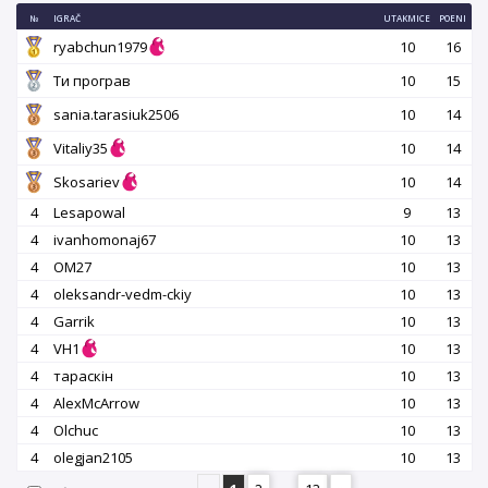
№
IGRAČ
UTAKMICE
POENI
ryabchun1979
10
16
Ти програв
10
15
sania.tarasiuk2506
10
14
Vitaliy35
10
14
Skosariev
10
14
4
Lesapowal
9
13
4
ivanhomonaj67
10
13
4
OM27
10
13
4
oleksandr-vedm-ckiy
10
13
4
Garrik
10
13
4
VH1
10
13
4
тараскін
10
13
4
AlexMcArrow
10
13
4
Olchuc
10
13
4
olegjan2105
10
13