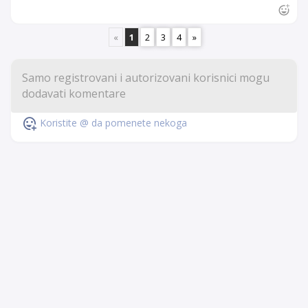
«
1
2
3
4
»
Koristite @ da pomenete nekoga