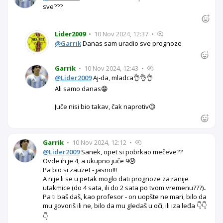
sve???
Lider2009
•
10 Nov 2024, 12:37
•
@Garrik
Danas sam uradio sve prognoze
Garrik
•
10 Nov 2024, 12:43
•
@Lider2009
Aj-da, mladca👌👌👌
Ali samo danas😁
Juče nisi bio takav, čak naprotiv😉
Garrik
•
10 Nov 2024, 12:12
•
@Lider2009
Sanek, opet si pobrkao mečeve??
Ovde ih je 4, a ukupno juče 9😣
Pa bio si zauzet - jasno!!!
A nije li se u petak moglo dati prognoze za ranije
utakmice (do 4 sata, ili do 2 sata po tvom vremenu???)..
Pa ti baš daš, kao profesor - on uopšte ne mari, bilo da
mu govoriš ili ne, bilo da mu gledaš u oči, ili iza leđa 👇👇
👇