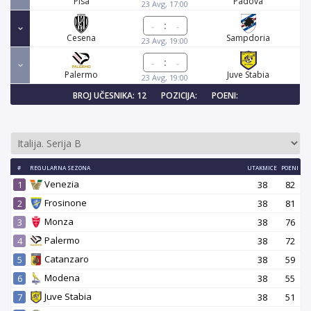
Pisa
Padova
23 Avg, 17:00
:
Cesena
Sampdoria
23 Avg, 19:00
:
Palermo
Juve Stabia
23 Avg, 19:00
BROJ UČESNIKA: 12
POZICIJA:
POENI:
#
REGULARNA SEZONA
UTAKMICE
POENI
Venezia
1
38
82
Frosinone
2
38
81
Monza
3
38
76
Palermo
4
38
72
Catanzaro
5
38
59
Modena
6
38
55
Juve Stabia
7
38
51