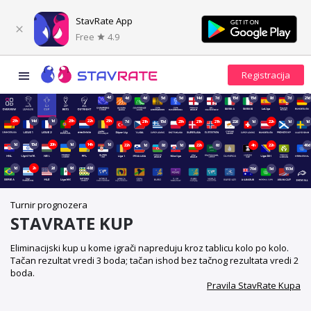
StavRate App
Free
4.9
4d
4d
4d
5d
5d
14d
7d
15d
15d
8d
7d
21d
23h
14d
1d
23h
22h
23h
7d
21h
15d
23h
21h
21h
22d
1d
22h
1d
1d
1d
15d
20h
1d
14h
1d
22h
1d
8d
1d
22h
6d
4h
22h
40d
1d
2h
2d
9d
48d
70d
5d
153d
Turnir prognozera
STAVRATE KUP
Eliminacijski kup u kome igrači napreduju kroz tablicu kolo po kolo.
Tačan rezultat vredi 3 boda; tačan ishod bez tačnog rezultata vredi 2
boda.
Pravila StavRate Kupa