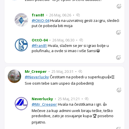
fran81
•
26 Maj, 06:26
•
@OttO-04
Hvala na uzvratnoj gesti za igru, sledeći
put će pobeda biti moja
OttO-04
•
26 Maj, 06:30
•
@fran81
Hvala, slažem se jer si igrao bolje u
polufinalu, a ovde si imao i više šansi😀
Mr_Creeper
•
25 Maj, 20:31
•
@Neverlucky
Čestitam na pobedi u superkupu👍👏
Sve osim tebe sam uspeo da pobedim))
Neverlucky
•
25 Maj, 21:21
•
@Mr_Creeper
Hvala na čestitkama i igri. 👍
Mečeve za kup admini uvek biraju teške, teško
predvidive, zato je osvajanje kupa 🏆 posebno
prijatno.