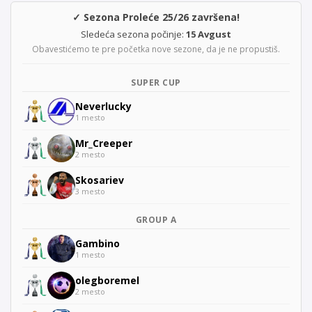
✓ Sezona Proleće 25/26 završena!
Sledeća sezona počinje:
15 Avgust
Obavestićemo te pre početka nove sezone, da je ne propustiš.
SUPER CUP
Neverlucky
1 mesto
Mr_Creeper
2 mesto
Skosariev
3 mesto
GROUP A
Gambino
1 mesto
olegboremel
2 mesto