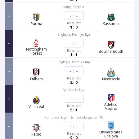
Italija. Serija A
-
:
-
Rezultat
Parma
Sassuolo
1 : 0
Engleska. Premijer liga
-
:
-
Nottingham
Rezultat
Bournemouth
Forest
1 : 1
Engleska. Premijer liga
-
:
-
Rezultat
Fulham
Newcastle
2 : 0
Španija. La Liga
-
:
-
Atletico
Rezultat
Villarreal
Madrid
5 : 1
Rumunija. Liga I. Šampionska grupa - 10
-
:
-
Universitatea
Rezultat
Rapid
Craiova
0 : 0