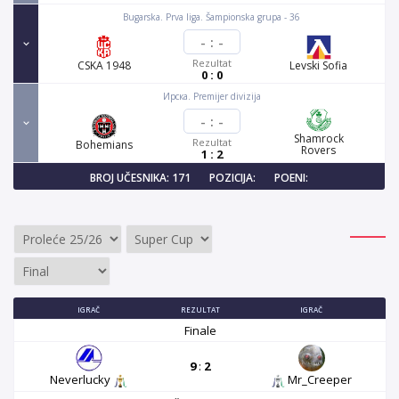
Bugarska. Prva liga. Šampionska grupa - 36
-
:
-
Rezultat
CSKA 1948
Levski Sofia
0 : 0
Ирска. Premijer divizija
-
:
-
Shamrock
Rezultat
Bohemians
Rovers
1 : 2
BROJ UČESNIKA: 171
POZICIJA:
POENI:
IGRAČ
REZULTAT
IGRAČ
Finale
9
:
2
Neverlucky
Mr_Creeper