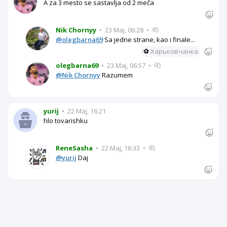
A za 3 mesto se sastavlja od 2 meča
Nik Chornyy
•
23 Maj, 06:28
•
@olegbarna69
Sa jedne strane, kao i finale...
⚽
Харьковчанка
olegbarna69
•
23 Maj, 06:57
•
@Nik Chornyy
Razumem
yurij
•
22 Maj, 16:21
hlo tovarishku
ReneSasha
•
22 Maj, 16:33
•
@yurij
Daj