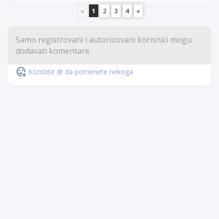
«
1
2
3
4
»
Koristite @ da pomenete nekoga