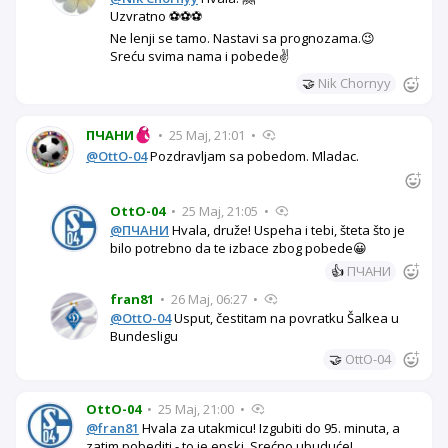
Uzvratno ⚽⚽⚽
Ne lenji se tamo. Nastavi sa prognozama.😉
Sreću svima nama i pobede✌️
🤝
Nik Chornyy
ПЧАНИ
•
25 Maj, 21:01
•
@OttO-04
Pozdravljam sa pobedom. Mladac.
OttO-04
•
25 Maj, 21:05
•
@ПЧАНИ
Hvala, druže! Uspeha i tebi, šteta što je
bilo potrebno da te izbace zbog pobede😀
👍
ПЧАНИ
fran81
•
26 Maj, 06:27
•
@OttO-04
Usput, čestitam na povratku Šalkea u
Bundesligu
🤝
OttO-04
OttO-04
•
25 Maj, 21:00
•
@fran81
Hvala za utakmicu! Izgubiti do 95. minuta, a
zatim pobediti - to je epski. Srećno ubuduće!