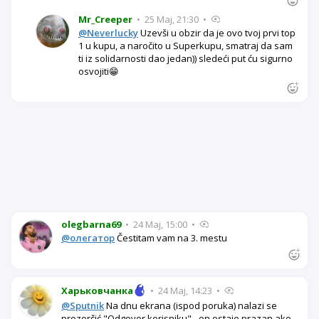
Mr_Creeper
•
25 Maj, 21:30
•
@Neverlucky
Uzevši u obzir da je ovo tvoj prvi top
1 u kupu, a naročito u Superkupu, smatraj da sam
ti iz solidarnosti dao jedan)) sledeći put ću sigurno
osvojiti😁
olegbarna69
•
24 Maj, 15:00
•
@олегатор
Čestitam vam na 3. mestu
Харьковчанка
•
24 Maj, 14:23
•
@Sputnik
Na dnu ekrana (ispod poruka) nalazi se
prozorčić "Odgovor korisniku" - on ostaje prazan ako