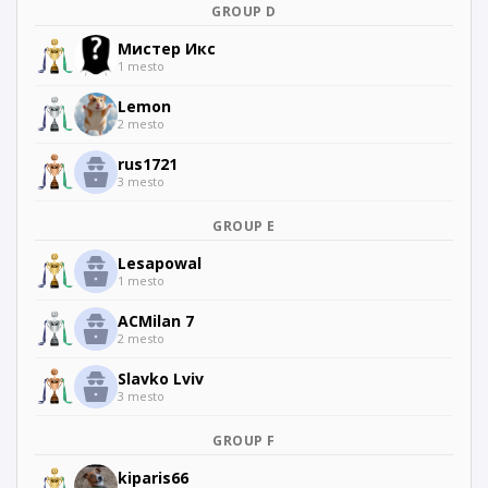
GROUP D
Мистер Икс
1 mesto
Lemon
2 mesto
rus1721
3 mesto
GROUP E
Lesapowal
1 mesto
ACMilan 7
2 mesto
Slavko Lviv
3 mesto
GROUP F
kiparis66