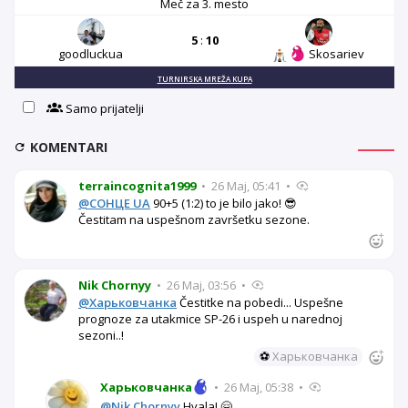
Meč za 3. mesto
5
:
10
goodluckua
Skosariev
TURNIRSKA MREŽA KUPA
Samo prijatelji
KOMENTARI
terraincognita1999
•
26 Maj, 05:41
•
@СОНЦЕ UA
90+5 (1:2) to je bilo jako! 😎
Čestitam na uspešnom završetku sezone.
Nik Chornyy
•
26 Maj, 03:56
•
@Харьковчанка
Čestitke na pobedi... Uspešne
prognoze za utakmice SP-26 i uspeh u narednoj
sezoni..!
⚽
Харьковчанка
Харьковчанка
•
26 Maj, 05:38
•
@Nik Chornyy
Hvala! 🤗