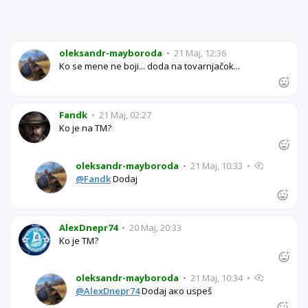
oleksandr-mayboroda
•
21 Maj, 12:36
Ko se mene ne boji... doda na tovarnjačok...
Fandk
•
21 Maj, 02:27
Ko je na TM?
oleksandr-mayboroda
•
21 Maj, 10:33
•
@Fandk
Dodaj
AlexDnepr74
•
20 Maj, 20:33
Ko je TM?
oleksandr-mayboroda
•
21 Maj, 10:34
•
@AlexDnepr74
Dodaј ако uspeš