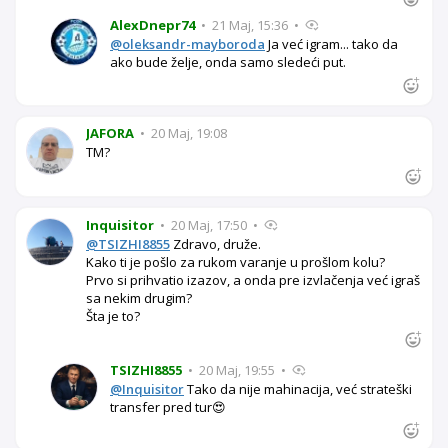
AlexDnepr74
•
21 Maj, 15:36
•
@oleksandr-mayboroda
Ja već igram... tako da
ako bude želje, onda samo sledeći put.
JAFORA
•
20 Maj, 19:08
TM?
Inquisitor
•
20 Maj, 17:50
•
@TSIZHI8855
Zdravo, druže.
Kako ti je pošlo za rukom varanje u prošlom kolu?
Prvo si prihvatio izazov, a onda pre izvlačenja već igraš
sa nekim drugim?
Šta je to?
TSIZHI8855
•
20 Maj, 19:55
•
@Inquisitor
Tako da nije mahinacija, već strateški
transfer pred tur😍