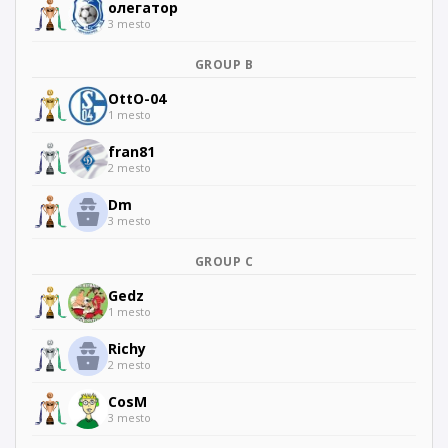
олегатор
3 mesto
GROUP B
OttO-04
1 mesto
fran81
2 mesto
Dm
3 mesto
GROUP C
Gedz
1 mesto
Richy
2 mesto
CosM
3 mesto