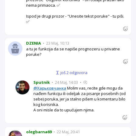
nema primaoca. ✅
Ispod je drugi prozor - "Unesite tekst poruke" - tu piši.
✅
DZENIA
•
23 Maj, 10:13
a tu je funkcija da se napiše prognozeru u privatne
poruke?
još 2 odgovora
Sputnik
•
24 Maj, 14:03
•
@Харьковчанка
Molim vas, recite gde mogu da
nađem funkciju ili odeljak za pisanje posebnih (od
sebe) poruka, jer ja stalno pišem u komentaru bilo
kog korisnika.
A oni misle da to upućujem njima.
olegbarna69
•
22 Maj, 20:41