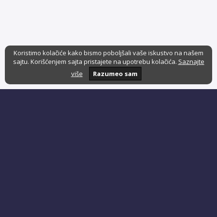
Koristimo kolačiće kako bismo poboljšali vaše iskustvo na našem
sajtu. Korišćenjem sajta pristajete na upotrebu kolačića.
Saznajte
više
Razumeo sam