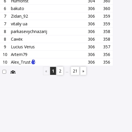
6
Humorist
304
360
6
bakuto
306
360
7
Zidan_92
306
359
7
vitaliy ua
306
359
8
parkasevychnazarij
306
358
8
Санёк
306
358
9
Lucius Verus
306
357
10
Artem79
306
356
10
Alex_Trust
306
356
«
1
2
...
21
»