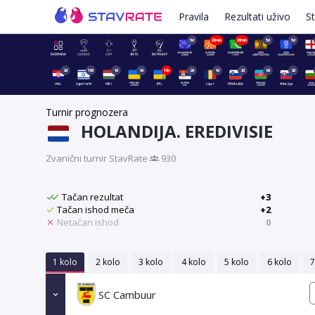
Pravila
Rezultati uživo
St
5d
28min
28min
5d
5d
2d
16d
1d
1d
19h
2d
1d
2d
9d
2d
Turnir prognozera
HOLANDIJA. EREDIVISIE
Zvanični turnir StavRate
·
930
Tačan rezultat
+3
Tačan ishod meča
+2
Netačan ishod
0
1 kolo
2 kolo
3 kolo
4 kolo
5 kolo
6 kolo
7
SC Cambuur