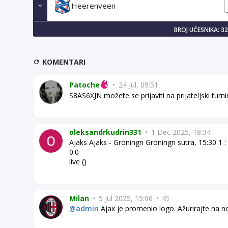
Heerenveen
BROJ UČESNIKA: 3
KOMENTARI
Patoche
•
24 Jul, 09:51
S8AS6XJN možete se prijaviti na prijateljski turni
oleksandrkudrin331
•
1 Dec 2025, 18:34
Ajaks Ajaks - Groningn Groningn sutra, 15:30 1 :
0:0
live ()
Milan
•
5 Jul 2025, 15:06
•
@admin
Ajax je promenio logo. Ažurirajte na n