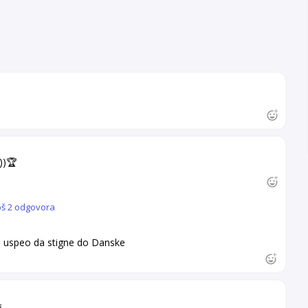
))🏆
oš 2 odgovora
e uspeo da stigne do Danske
..