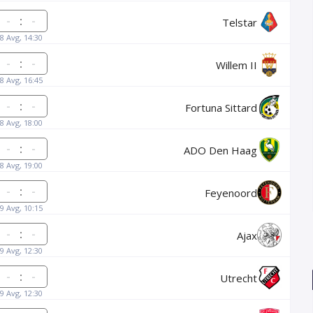
:
Telstar
8 Avg, 14:30
:
Willem II
8 Avg, 16:45
:
Fortuna Sittard
8 Avg, 18:00
:
ADO Den Haag
8 Avg, 19:00
:
Feyenoord
9 Avg, 10:15
:
Ajax
9 Avg, 12:30
:
Utrecht
9 Avg, 12:30