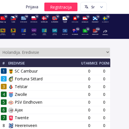
Prijava
8d
1d
16d
1d
1d
1d
23d
2d
1d
1d
1d
70d
6d
153d
#
EREDIVISIE
UTAKMICE
POENI
1
SC Cambuur
0
0
2
Fortuna Sittard
0
0
3
Telstar
0
0
4
Zwolle
0
0
5
PSV Eindhoven
0
0
14 kolo
15 kolo
16 kolo
17 kolo
18 kolo
19 kolo
20 kol
6
Ajax
0
0
7
Twente
0
0
8
Heerenveen
0
0