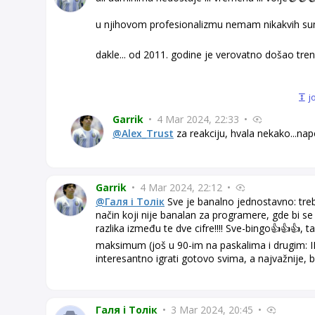
u njihovom profesionalizmu nemam nikakvih sum
dakle... od 2011. godine je verovatno došao tre
j
Garrik
•
4 Mar 2024, 22:33
•
@Alex_Trust
za reakciju, hvala nekako...na
Garrik
•
4 Mar 2024, 22:12
•
@Галя і Толік
Sve je banalno jednostavno: tre
način koji nije banalan za programere, gde bi se 
razlika između te dve cifre!!!! Sve-bingo👍👍👍,
maksimum (još u 90-im na paskalima i drugim: IF 
interesantno igrati gotovo svima, a najvažnije, bi
Галя і Толік
•
3 Mar 2024, 20:45
•