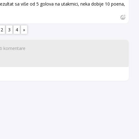
ultat sa više od 5 golova na utakmici, neka dobije 10 poena,
2
3
4
»