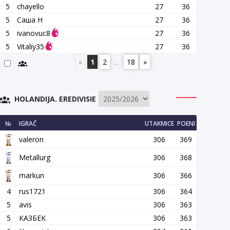
5
chayello
27
36
5
Саша Н
27
36
5
ivanovuc8
27
36
5
Vitaliy35
27
36
«
1
2
...
18
»
HOLANDIJA. EREDIVISIE
№
IGRAČ
UTAKMICE
POENI
valeron
306
369
Metallurg
306
368
markun
306
366
4
rus1721
306
364
5
avis
306
363
5
КАЗБEK
306
363