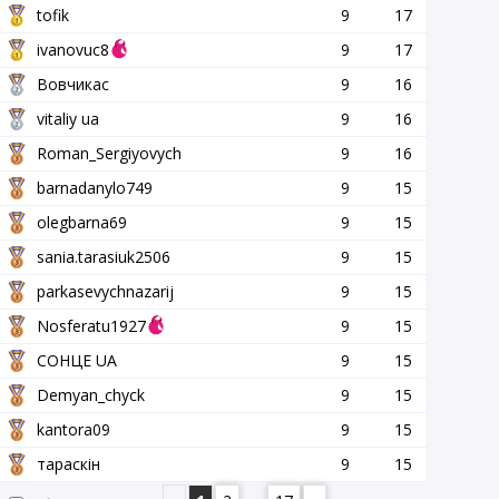
tofik
9
17
ivanovuc8
9
17
Вовчикас
9
16
vitaliy ua
9
16
Roman_Sergiyovych
9
16
barnadanylo749
9
15
olegbarna69
9
15
sania.tarasiuk2506
9
15
parkasevychnazarij
9
15
Nosferatu1927
9
15
СОНЦЕ UA
9
15
Demyan_chyck
9
15
kantora09
9
15
тараскін
9
15