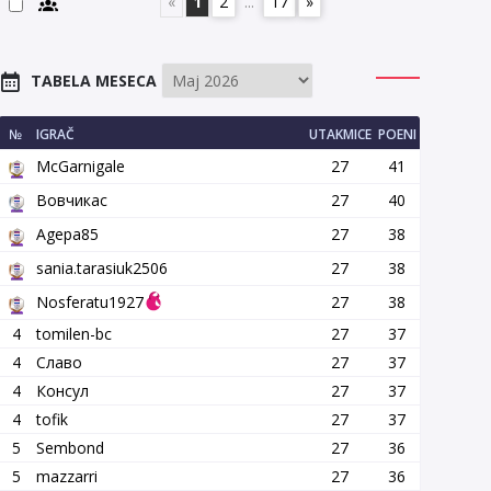
«
1
2
...
17
»
TABELA MESECA
№
IGRAČ
UTAKMICE
POENI
McGarnigale
27
41
Вовчикас
27
40
Agepa85
27
38
sania.tarasiuk2506
27
38
Nosferatu1927
27
38
4
tomilen-bc
27
37
4
Славо
27
37
4
Консул
27
37
4
tofik
27
37
5
Sembond
27
36
5
mazzarri
27
36