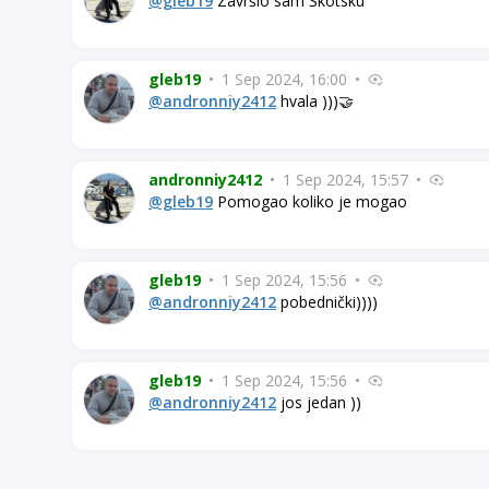
@gleb19
Završio sam Škotsku
gleb19
•
1 Sep 2024, 16:00
•
@andronniy2412
hvala )))🤝
andronniy2412
•
1 Sep 2024, 15:57
•
@gleb19
Pomogao koliko je mogao
gleb19
•
1 Sep 2024, 15:56
•
@andronniy2412
pobednički))))
gleb19
•
1 Sep 2024, 15:56
•
@andronniy2412
jos jedan ))