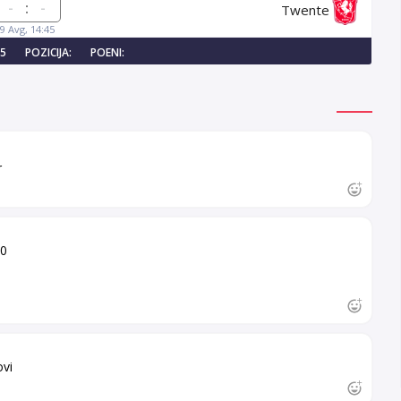
:
Twente
9 Avg, 14:45
25
POZICIJA:
POENI:
r
 0
ovi