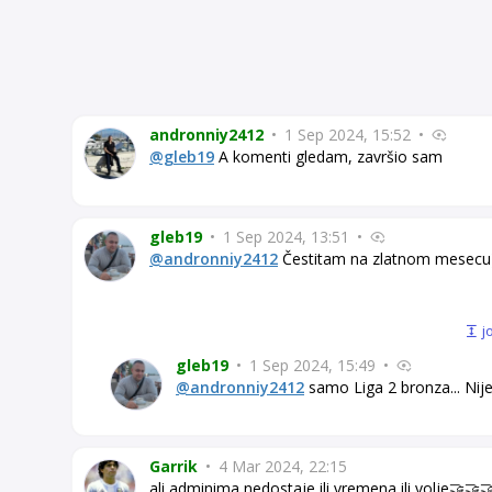
andronniy2412
•
1 Sep 2024, 15:52
•
@gleb19
A komenti gledam, završio sam
gleb19
•
1 Sep 2024, 13:51
•
@andronniy2412
Čestitam na zlatnom mesecu
j
gleb19
•
1 Sep 2024, 15:49
•
@andronniy2412
samo Liga 2 bronza... Nij
Garrik
•
4 Mar 2024, 22:15
ali adminima nedostaje ili vremena ili volje🤝🤝🤝.