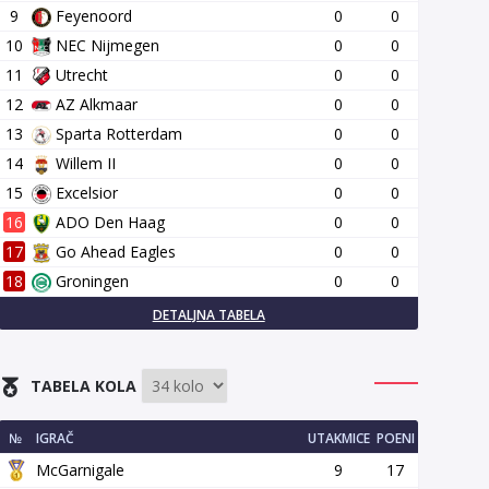
9
Feyenoord
0
0
10
NEC Nijmegen
0
0
11
Utrecht
0
0
12
AZ Alkmaar
0
0
13
Sparta Rotterdam
0
0
14
Willem II
0
0
15
Excelsior
0
0
16
ADO Den Haag
0
0
17
Go Ahead Eagles
0
0
18
Groningen
0
0
DETALJNA TABELA
TABELA KOLA
№
IGRAČ
UTAKMICE
POENI
McGarnigale
9
17