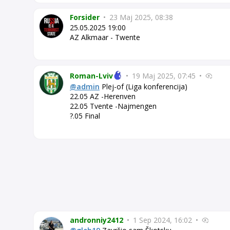
Forsider
•
23 Maj 2025, 08:38
25.05.2025 19:00
AZ Alkmaar - Twente
Roman-Lviv
•
19 Maj 2025, 07:45
•
@admin
Plej-of (Liga konferencija)
22.05 AZ -Herenven
22.05 Tvente -Najmengen
?.05 Final
andronniy2412
•
1 Sep 2024, 16:02
•