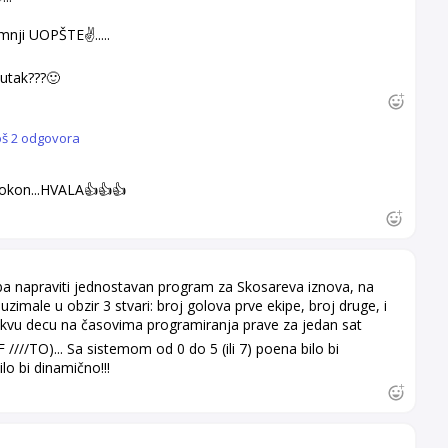
nji UOPŠTE✌️.....
nutak???🙂
oš 2 odgovora
pokon...HVALA👍👍👍
ba napraviti jednostavan program za Skosareva iznova, na
uzimale u obzir 3 stvari: broj golova prve ekipe, broj druge, i
 takvu decu na časovima programiranja prave za jedan sat
////TO)... Sa sistemom od 0 do 5 (ili 7) poena bilo bi
lo bi dinamično!!!