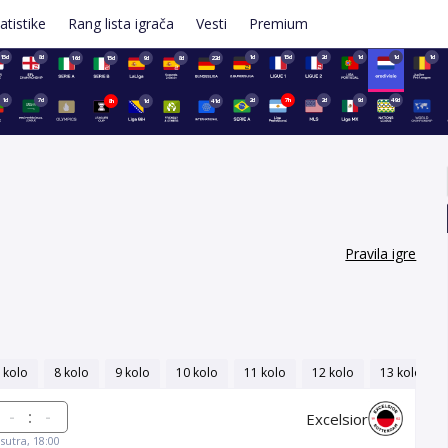
atistike
Rang lista igrača
Vesti
Premium
15d
8d
1d
15d
2d
1d
1d
1d
16d
15d
9d
8d
22d
1d
7d
2d
7h
2d
9d
49d
8h
1d
41d
Pravila igre
 kolo
8 kolo
9 kolo
10 kolo
11 kolo
12 kolo
13 kolo
:
Excelsior
sutra, 18:00