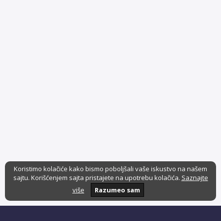
Koristimo kolačiće kako bismo poboljšali vaše iskustvo na našem
sajtu. Korišćenjem sajta pristajete na upotrebu kolačića.
Saznajte
više
Razumeo sam