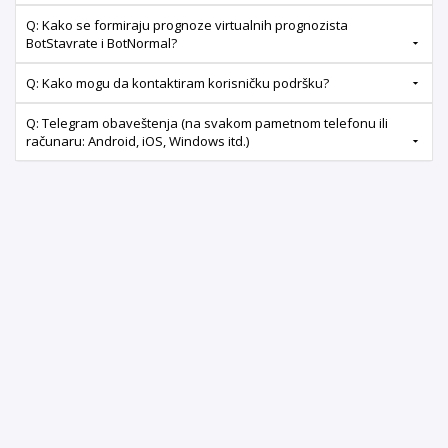
Q: Kako se formiraju prognoze virtualnih prognozista
BotStavrate i BotNormal?
Q: Kako mogu da kontaktiram korisničku podršku?
Q: Telegram obaveštenja (na svakom pametnom telefonu ili
računaru: Android, iOS, Windows itd.)