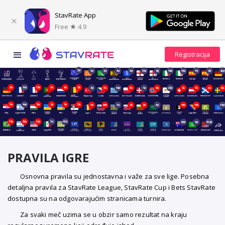
StavRate App
Free
4.9
3d
3d
3d
3d
3d
13d
6d
14d
13d
7d
6d
20d
3h
13d
11h
6h
6h
8h
6d
7h
14d
5h
1d
4h
21d
8h
7h
6h
5h
7h
14d
5h
2h
1h
7h
7h
10h
7d
8h
8h
5d
14h
11h
39d
11h
10h
12h
7d
47d
69d
4d
152d
PRAVILA IGRE
Osnovna pravila su jednostavna i važe za sve lige. Posebna
detaljna pravila za StavRate League, StavRate Cup i Bets StavRate
dostupna su na odgovarajućim stranicama turnira.
Za svaki meč uzima se u obzir samo rezultat na kraju