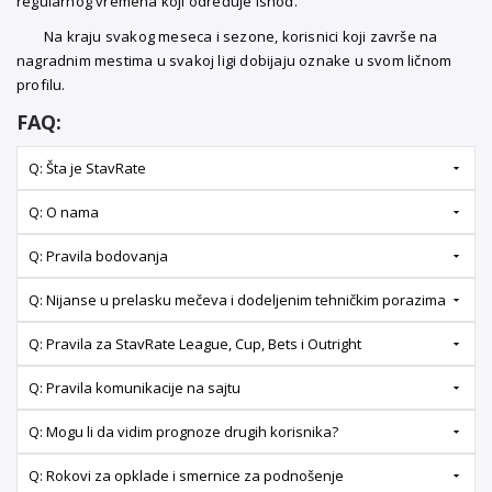
regularnog vremena koji određuje ishod.
Na kraju svakog meseca i sezone, korisnici koji završe na
nagradnim mestima u svakoj ligi dobijaju oznake u svom ličnom
profilu.
FAQ:
Q: Šta je StavRate
Q: O nama
Q: Pravila bodovanja
Q: Nijanse u prelasku mečeva i dodeljenim tehničkim porazima
Q: Pravila za StavRate League, Cup, Bets i Outright
Q: Pravila komunikacije na sajtu
Q: Mogu li da vidim prognoze drugih korisnika?
Q: Rokovi za opklade i smernice za podnošenje