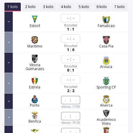
1 kolo
2 kolo
3 kolo
4 kolo
5 kolo
6 kolo
7 kolo
-
:
-
Rezultat
Estoril
Famalicao
1 : 1
-
:
-
Rezultat
Maritimo
Casa Pia
1 : 0
-
:
-
Vitoria
Rezultat
Arouca
Guimaraes
0 : 1
-
:
-
Rezultat
Estrela
Sporting CP
2 : 2
:
Porto
Alverca
danas, 17:00
:
Academico
Benfica
danas, 19:30
Viseu
: