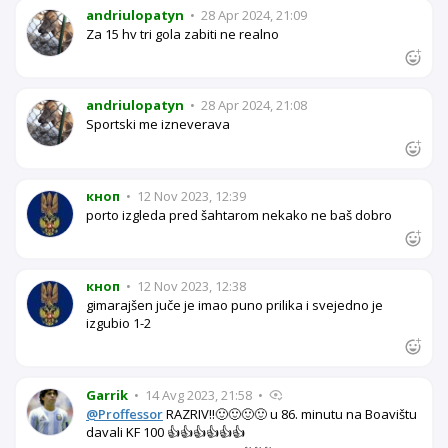
andriulopatyn
•
28 Apr 2024, 21:09
Za 15 hv tri gola zabiti ne realno
andriulopatyn
•
28 Apr 2024, 21:08
Sportski me izneverava
кноп
•
12 Nov 2023, 12:39
porto izgleda pred šahtarom nekako ne baš dobro
кноп
•
12 Nov 2023, 12:38
gimarajšen juče je imao puno prilika i svejedno je
izgubio 1-2
Garrik
•
14 Avg 2023, 21:58
•
@Proffessor
RAZRIV!!🙂🙂🙂🙂 u 86. minutu na Boavištu
davali KF 100 👍👍👍👍👍👍