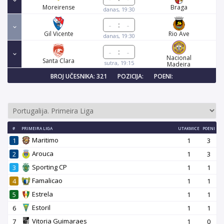
Moreirense
Braga
danas, 19:30
:
Gil Vicente
Rio Ave
danas, 19:30
:
Nacional
Santa Clara
sutra, 19:15
Madeira
BROJ UČESNIKA: 321
POZICIJA:
POENI:
#
PRIMEIRA LIGA
UTAKMICE
POENI
Maritimo
1
1
3
Arouca
2
1
3
Sporting CP
3
1
1
Famalicao
4
1
1
Estrela
5
1
1
Estoril
6
1
1
Vitoria Guimaraes
7
1
0