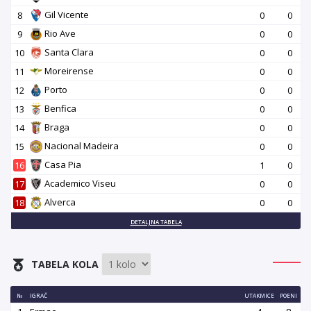
Gil Vicente
8
0
0
Rio Ave
9
0
0
Santa Clara
10
0
0
Moreirense
11
0
0
Porto
12
0
0
Benfica
13
0
0
Braga
14
0
0
Nacional Madeira
15
0
0
Casa Pia
16
1
0
Academico Viseu
17
0
0
Alverca
18
0
0
DETALJNA TABELA
TABELA KOLA
№
IGRAČ
UTAKMICE
POENI