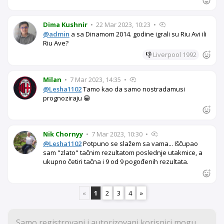
Dima Kushnir
•
22 Mar 2023, 10:23
•
@admin
a sa Dinamom 2014. godine igrali su Riu Avi ili
Riu Ave?
👎
Liverpool 1992
Milan
•
7 Mar 2023, 14:35
•
@Lesha1102
Tamo kao da samo nostradamusi
prognoziraju 😁
Nik Chornyy
•
7 Mar 2023, 10:30
•
@Lesha1102
Potpuno se slažem sa vama... Iščupao
sam "zlato" tačnim rezultatom poslednje utakmice, a
ukupno četiri tačna i 9 od 9 pogođenih rezultata.
«
1
2
3
4
»