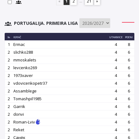
«
1
2
...
21
»
PORTUGALIJA. PRIMEIRA LIGA
№
IGRAČ
UTAKMICE
POENI
1
Ermac
4
8
2
slichko288
4
6
2
mmoskalets
4
6
2
levcenko269
4
6
2
1973xaver
4
6
2
vdovicenkopetr37
4
6
2
Assamblege
4
6
2
Tomashpil1985
4
6
2
Garrik
4
6
2
donvi
4
6
2
Roman-Lviv
4
6
2
Reket
4
6
2
Санёк
4
6