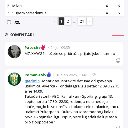
2
Milan
4
6
2
SuperNostradamus
4
6
«
1
2
...
21
»
KOMENTARI
Patoche
•
24 Jul, 09:35
M7LXHWG5 možete se pridružiti prijateljskom turniru
Roman-Lviv
•
10 Sep 2025, 10:45
•
@admin
Dobar dan. Ispravite datume odigravanja
utakmica. Alverka - Tondela igraju u petak 12.09 u 22.15,
a ne 14.09.
Takođe Estoril - ABC i Famalikan - Sporting igraju 13.
septembra u 17.30 i 22.30, redom, a ne u nedelju.
Inače, moglo bi se uređivati tokom cele utakmice, kao u
utakmici Prikarpatja - Bukovina iz prethodnog kola u
prvoj ukrajinskoj ligi. Usput, niste li gledali da li je tada
bilo zloupotrebe?