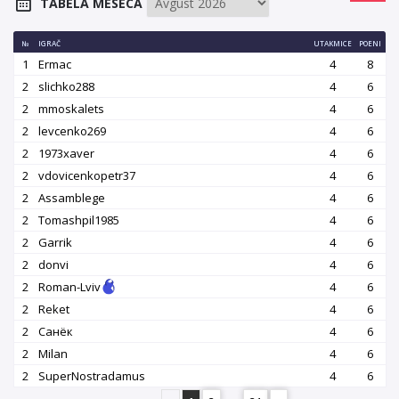
TABELA MESECA
№
IGRAČ
UTAKMICE
POENI
1
Ermac
4
8
2
slichko288
4
6
2
mmoskalets
4
6
2
levcenko269
4
6
2
1973xaver
4
6
2
vdovicenkopetr37
4
6
2
Assamblege
4
6
2
Tomashpil1985
4
6
2
Garrik
4
6
2
donvi
4
6
2
Roman-Lviv
4
6
2
Reket
4
6
2
Санёк
4
6
2
Milan
4
6
2
SuperNostradamus
4
6