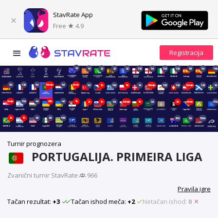
StavRate App
Free
4.9
1d
1d
2d
2d
2d
12d
5d
13d
12d
6d
5d
19d
5d
12d
5d
30min
5d
0min
5d
1h
13d
1h
1d
45min
19d
12d
30min
12d
1d
0min
13d
4d
20h
4d
1h
2h
1h
5d
30min
1h
3d
3h
0min
37d
2h
1h
6d
6d
46d
67d
3d
150d
Turnir prognozera
PORTUGALIJA. PRIMEIRA LIGA
Zvanični turnir StavRate
·
966
Pravila igre
Tačan rezultat:
+3
Tačan ishod meča:
+2
Netačan ishod:
0