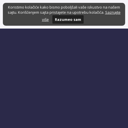
Koristimo kolačiće kako bismo poboljšali vaše iskustvo na našem
sajtu. Korišćenjem sajta pristajete na upotrebu kolačića.
Saznajte
više
Razumeo sam