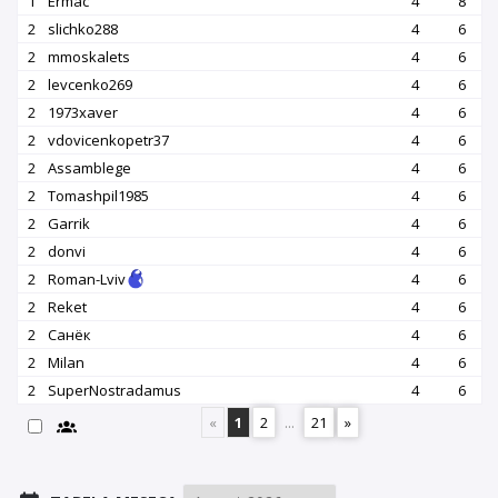
1
Ermac
4
8
2
slichko288
4
6
2
mmoskalets
4
6
2
levcenko269
4
6
2
1973xaver
4
6
2
vdovicenkopetr37
4
6
2
Assamblege
4
6
2
Tomashpil1985
4
6
2
Garrik
4
6
2
donvi
4
6
2
Roman-Lviv
4
6
2
Reket
4
6
2
Санёк
4
6
2
Milan
4
6
2
SuperNostradamus
4
6
«
1
2
...
21
»