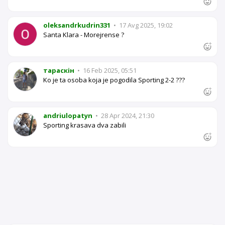
oleksandrkudrin331
•
17 Avg 2025, 19:02
Santa Klara - Morejrense ?
тараскін
•
16 Feb 2025, 05:51
Ko je ta osoba koja je pogodila Sporting 2-2 ???
andriulopatyn
•
28 Apr 2024, 21:30
Sporting krasava dva zabili