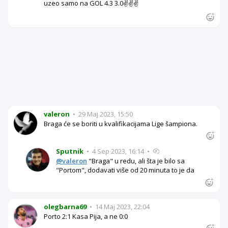
uzeo samo na GOL 4.3 3.0✌️✌️✌️
valeron
•
29 Maj 2023, 15:50
Braga će se boriti u kvalifikacijama Lige šampiona.
Sputnik
•
4 Sep 2023, 16:14
•
@valeron
"Braga" u redu, ali šta je bilo sa
"Portom", dodavati više od 20 minuta to je da
olegbarna69
•
14 Maj 2023, 22:04
Porto 2:1 Kasa Pija, a ne 0:0