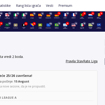
atistike
Rang lista igrača
Vesti
Premium
14d
7d
2h
14d
1d
2h
1h
2h
15d
14d
8d
7d
21d
1h
5d
1d
6h
1d
8d
48d
7h
1h
39d
ta vredi 2 boda.
Pravila StavRate Liga
eće 25/26 završena!
a počinje:
15 Avgust
 nove sezone, da je ne propustiš.
R LEAGUE A