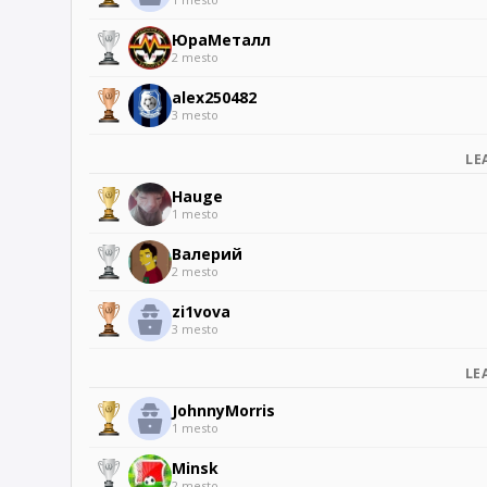
ЮраМеталл
2 mesto
alex250482
3 mesto
LE
Hauge
1 mesto
Валерий
2 mesto
zi1vova
3 mesto
LE
JohnnyMorris
1 mesto
Minsk
2 mesto