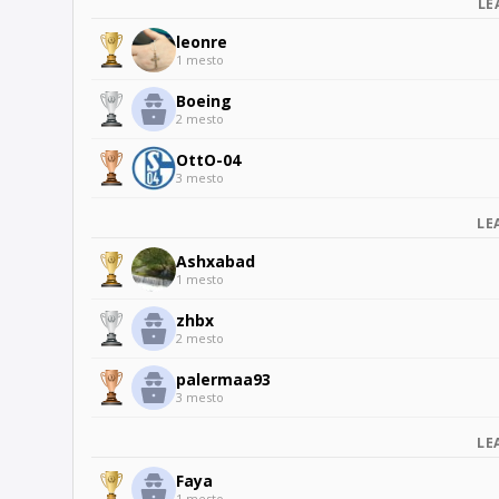
LE
leonre
1 mesto
Boeing
2 mesto
OttO-04
3 mesto
LE
Ashxabad
1 mesto
zhbx
2 mesto
palermaa93
3 mesto
LE
Faya
1 mesto