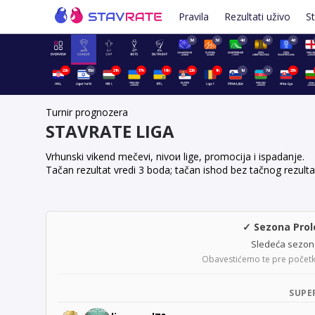
Pravila
Rezultati uživo
St
3d
3d
4d
4d
4d
22h
15d
21h
17h
16h
22h
1h
1d
7d
23h
Turnir prognozera
STAVRATE LIGA
Vrhunski vikend mečevi, nivoи lige, promocija i ispadanje.
Tačan rezultat vredi 3 boda; tačan ishod bez tačnog rezulta
✓ Sezona Prol
Sledeća sezon
Obavestićemo te pre početka
SUPE