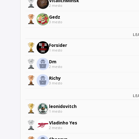
VitalichMinsk
2 mesto
Gedz
3 mesto
LE
Forsider
1 mesto
Dm
2 mesto
Richy
3 mesto
LE
leonidovitch
1 mesto
Vladinho Yes
2 mesto