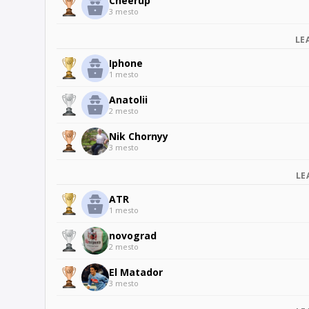
Cheerup
3 mesto
LE
Iphone
1 mesto
Anatolii
2 mesto
Nik Chornyy
3 mesto
LE
ATR
1 mesto
novograd
2 mesto
El Matador
3 mesto