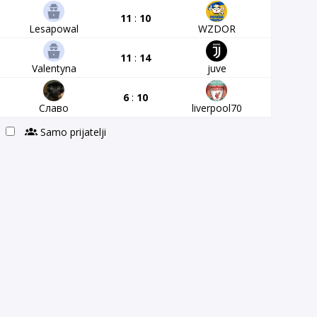
11
:
10
Lesapowal
WZDOR
11
:
14
Valentyna
juve
6
:
10
Славо
liverpool70
Samo prijatelji