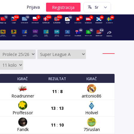
Prijava
7d
34min
14d
2h
34min
34min
21d
23h
1h
21h
20h
69d
5d
152d
IGRAČ
REZULTAT
IGRAČ
11
:
8
Roadrunner
antonio86
13
:
13
Proffessor
Holivel
11
:
10
Fandk
75ruslan