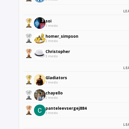
LE
soi
1 mesto
homer_simpson
2 mesto
Christopher
3 mesto
LE
Gladiators
1 mesto
chayello
2 mesto
panteleevsergej884
3 mesto
LE