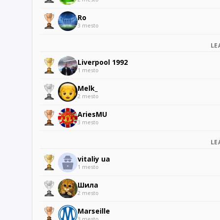
Ro
3 mesto
LE
Liverpool 1992
1 mesto
Melk_
2 mesto
AriesMU
3 mesto
LE
vitaliy ua
1 mesto
Шила
2 mesto
Marseille
3 mesto