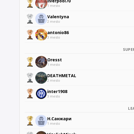
liverpool70
1 mesto
Valentyna
2 mesto
antonio86
3 mesto
SUPE
Oresst
1 mesto
DEATHMETAL
2 mesto
inter1908
3 mesto
LE
Н.Санжари
1 mesto