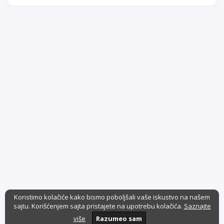
Koristimo kolačiće kako bismo poboljšali vaše iskustvo na našem
sajtu. Korišćenjem sajta pristajete na upotrebu kolačića.
Saznajte
više
Razumeo sam