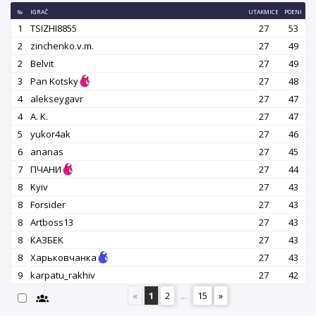
№
IGRAČ
UTAKMICE
POENI
1
TSIZHI8855
27
53
2
zinchenko.v.m.
27
49
2
Belvit
27
49
3
Pan Kotsky
27
48
4
alekseygavr
27
47
4
A. K.
27
47
5
yukor4ak
27
46
6
ananas
27
45
7
ПЧАНИ
27
44
8
Kyiv
27
43
8
Forsider
27
43
8
Artboss13
27
43
8
КАЗБEK
27
43
8
Харьковчанка
27
43
9
karpatu_rakhiv
27
42
«
1
2
...
15
»