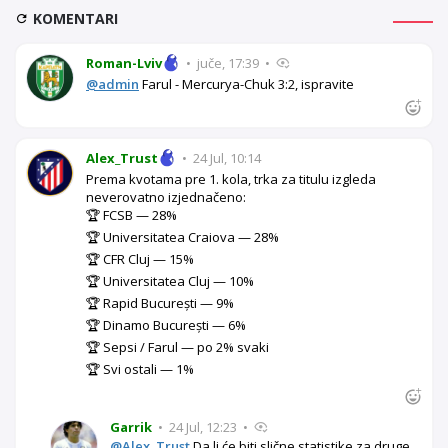
KOMENTARI
Roman-Lviv
•
juče, 17:39
•
@admin
Farul - Mercurya-Chuk 3:2, ispravite
Alex_Trust
•
24 Jul, 10:14
Prema kvotama pre 1. kola, trka za titulu izgleda
neverovatno izjednačeno:
🏆 FCSB — 28%
🏆 Universitatea Craiova — 28%
🏆 CFR Cluj — 15%
🏆 Universitatea Cluj — 10%
🏆 Rapid București — 9%
🏆 Dinamo București — 6%
🏆 Sepsi / Farul — po 2% svaki
🏆 Svi ostali — 1%
Garrik
•
24 Jul, 12:23
•
@Alex_Trust
Da li će biti slične statistike za druge