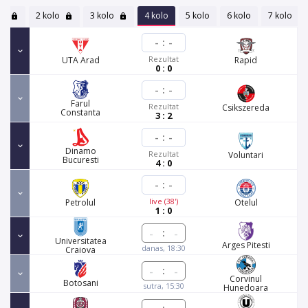
lo
2 kolo
3 kolo
4 kolo
5 kolo
6 kolo
7 kolo
-
:
-
Rezultat
UTA Arad
Rapid
0 : 0
-
:
-
Farul
Rezultat
Csikszereda
Constanta
3 : 2
-
:
-
Dinamo
Rezultat
Voluntari
Bucuresti
4 : 0
-
:
-
live (38')
Petrolul
Otelul
1 : 0
:
Universitatea
Arges Pitesti
danas, 18:30
Craiova
:
Corvinul
Botosani
sutra, 15:30
Hunedoara