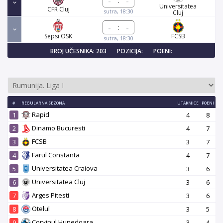
:
Universitatea
CFR Cluj
sutra, 18:30
Cluj
:
Sepsi OSK
FCSB
sutra, 18:30
BROJ UČESNIKA: 203
POZICIJA:
POENI:
#
REGULARNA SEZONA
UTAKMICE
POENI
Rapid
1
4
8
Dinamo Bucuresti
2
4
7
FCSB
3
3
7
Farul Constanta
4
4
7
Universitatea Craiova
5
3
6
Universitatea Cluj
6
3
6
Arges Pitesti
7
3
6
Otelul
8
3
5
Corvinul Hunedoara
9
3
4