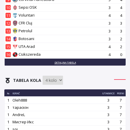
Sepsi OSK
10
3
4
Voluntari
11
4
4
CFR Cluj
12
3
3
Petrolul
13
3
3
Botosani
14
3
2
UTA Arad
15
4
2
Csikszereda
16
4
0
DETALJNA TABELA
TABELA KOLA
№
IGRAČ
UTAKMICE
POENI
1
Oleh888
3
7
1
тараскін
3
7
1
AndreL
3
7
1
Мистер Икс
3
7
1
soi
3
7