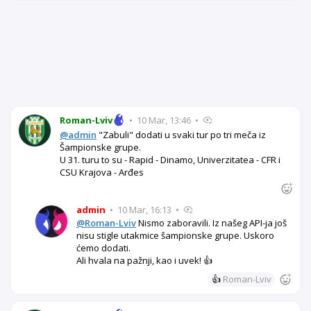
Roman-Lviv
•
10 Mar, 13:46
•
@admin
"Zabuli" dodati u svaki tur po tri meča iz
Šampionske grupe.
U 31. turu to su - Rapid - Dinamo, Univerzitatea - CFR i
CSU Krajova - Arđes
admin
•
10 Mar, 16:13
•
@Roman-Lviv
Nismo zaboravili. Iz našeg API-ja još
nisu stigle utakmice šampionske grupe. Uskoro
ćemo dodati.
Ali hvala na pažnji, kao i uvek! 👍
👍
Roman-Lviv