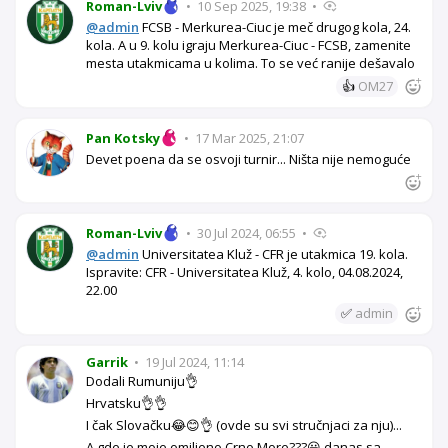
Roman-Lviv
•
10 Sep 2025, 19:38
•
@admin
FCSB - Merkurea-Ciuc je meč drugog kola, 24.
kola. A u 9. kolu igraju Merkurea-Ciuc - FCSB, zamenite
mesta utakmicama u kolima. To se već ranije dešavalo
👍
OM27
Pan Kotsky
•
17 Mar 2025, 21:07
Devet poena da se osvoji turnir... Ništa nije nemoguće
Roman-Lviv
•
30 Jul 2024, 06:55
•
@admin
Universitatea Kluž - CFR je utakmica 19. kola.
Ispravite: CFR - Universitatea Kluž, 4. kolo, 04.08.2024,
22.00
✅
admin
Garrik
•
19 Jul 2024, 11:14
Dodali Rumuniju👌
Hrvatsku👌👌
I čak Slovačku😂😊👌 (ovde su svi stručnjaci za nju)...
A gde je moje omiljeno Crno More???😃 danas sa