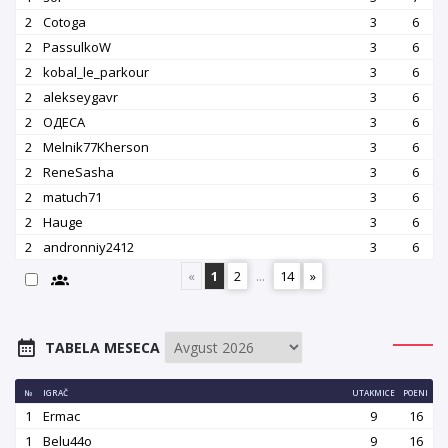
2
Cotoga
3
6
2
PassulkoW
3
6
2
kobal_le_parkour
3
6
2
alekseygavr
3
6
2
OДЕСА
3
6
2
Melnik77Kherson
3
6
2
ReneSasha
3
6
2
matuch71
3
6
2
Hauge
3
6
2
andronniy2412
3
6
«
1
2
...
14
»
TABELA MESECA
№
IGRAČ
UTAKMICE
POENI
1
Ermac
9
16
1
Belu44o
9
16