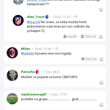
šampionate???
Alex_Trust
•
24 Jul, 12:25
•
@Garrik
Ne znam, za neke možda hoće.
Jednostavno sam imao pri ruci i odlučio da
pošaljem 🙂
👍
Garrik
👏
OttO-04
Milan
•
18 Jul, 15:46
•
@admin
Dynamo ima novi logotip
💯
OttO-04
Patoche
•
12 Jul, 08:42
Možete se prijaviti za turnir CBKPS8T9
ivanhomonaj67
•
2 Apr, 17:01
podelite na grupe................................ gruli.........................