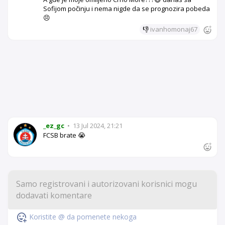
Sofijom počinju i nema nigde da se prognozira pobeda
😣
👎
ivanhomonaj67
_ez_gc
•
13 Jul 2024, 21:21
FCSB brate 😭
Koristite @ da pomenete nekoga