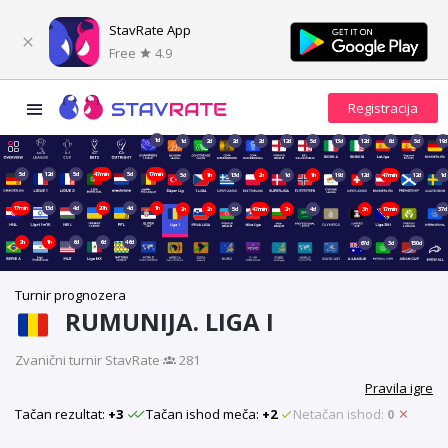
StavRate App
Free
4.9
1d
1d
2d
2d
2d
12d
5d
13d
12d
6d
5d
19d
5d
12d
5d
47min
5d
17min
5d
1h
13d
2h
1d
1h
19d
12d
47min
12d
1d
17min
13d
4d
20h
4d
1h
2h
2h
5d
47min
2h
4d
3h
17min
37d
2h
1h
6d
6d
46d
67d
3d
150d
Turnir prognozera
RUMUNIJA. LIGA I
Zvanični turnir StavRate
·
281
Pravila igre
Tačan rezultat:
+3
Tačan ishod meča:
+2
Netačan ishod:
0