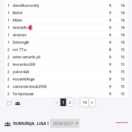
1
davidkurovskij
9
16
1
Belvit
9
16
1
Milan
9
16
1
AriesMU
9
16
1
ananas
9
16
1
Dimongik
9
16
2
vvr.77.u
8
15
2
emin-amanb-yli
9
15
2
levcenko269
9
15
2
yukor4ak
9
15
2
Assamblege
9
15
2
sania.tarasiuk2506
9
15
2
Ти програв
9
15
«
1
2
...
14
»
RUMUNIJA. LIGA I