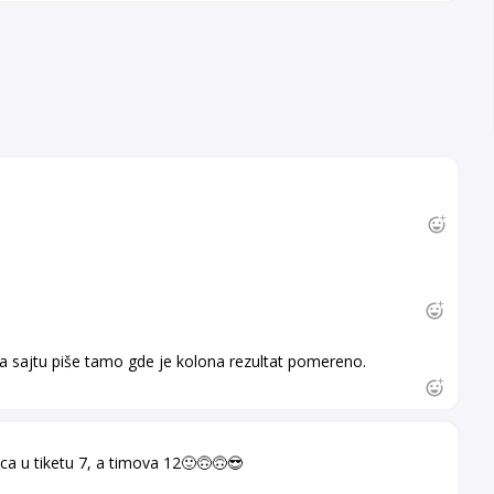
 na sajtu piše tamo gde je kolona rezultat pomereno.
ca u tiketu 7, a timova 12🙂🙃🙃😎