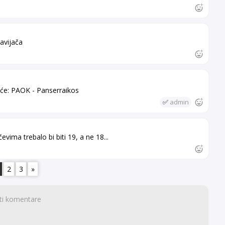
navijača
uće: PAOK - Panserraikos
✅
admin
evima trebalo bi biti 19, a ne 18...
2
3
»