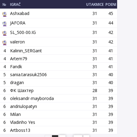
№
IGRAČ
UTAKMICE
POENI
Ashxabad
31
45
JAFORA
31
44
SL_500-00.IG
31
42
valeron
31
42
4
Kalinin_SERGant
31
41
4
Artem79
31
41
4
Fandk
31
41
5
sania.tarasiuk2506
31
40
5
dragan
31
40
6
ФК Шахтер
28
39
6
oleksandr-mayboroda
31
39
6
andriulopatyn
31
39
6
Milan
31
39
6
Vladinho Yes
31
39
6
Artboss13
31
39