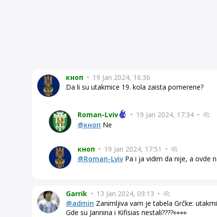
кноп
•
19 Jan 2024, 16:36
Da li su utakmice 19. kola zaista pomerene?
Roman-Lviv
•
19 Jan 2024, 17:34
•
@кноп
Ne
кноп
•
19 Jan 2024, 17:51
•
@Roman-Lviv
Pa i ja vidim da nije, a ovde
Garrik
•
13 Jan 2024, 09:13
•
@admin
Zanimljiva vam je tabela Grčke: utakmi
Gde su Jannina i Kifisias nestali????👀👀