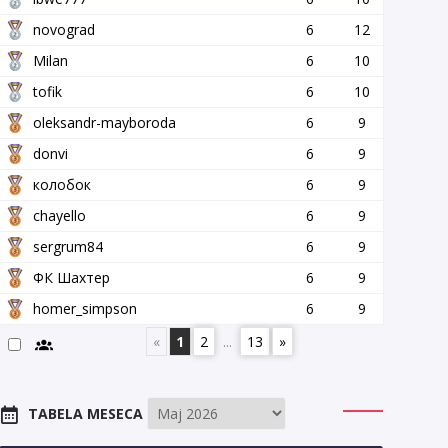
novograd
6
12
Milan
6
10
tofik
6
10
oleksandr-mayboroda
6
9
donvi
6
9
колобок
6
9
chayello
6
9
sergrum84
6
9
ФК Шахтер
6
9
homer_simpson
6
9
«
1
2
...
13
»
TABELA MESECA