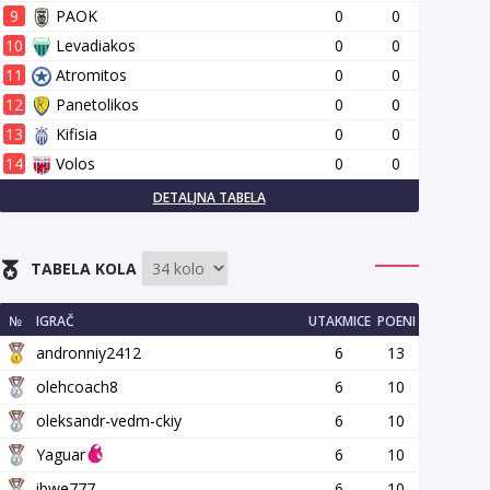
9
PAOK
0
0
10
Levadiakos
0
0
11
Atromitos
0
0
12
Panetolikos
0
0
13
Kifisia
0
0
14
Volos
0
0
DETALJNA TABELA
TABELA KOLA
№
IGRAČ
UTAKMICE
POENI
andronniy2412
6
13
olehcoach8
6
10
oleksandr-vedm-ckiy
6
10
Yaguar
6
10
ibwe777
6
10