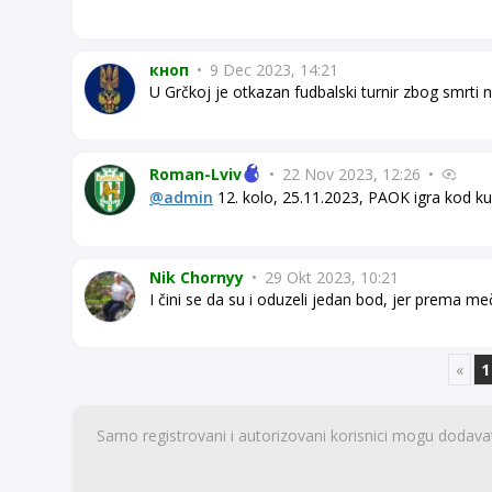
кноп
•
9 Dec 2023, 14:21
U Grčkoj je otkazan fudbalski turnir zbog smrti 
Roman-Lviv
•
22 Nov 2023, 12:26
•
@admin
12. kolo, 25.11.2023, PAOK igra kod k
Nik Chornyy
•
29 Okt 2023, 10:21
I čini se da su i oduzeli jedan bod, jer prema meč
«
1