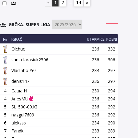
«
1
2
...
14
»
GRČKA. SUPER LIGA
№
IGRAČ
UTAKMICE
POENI
Olchuc
236
332
sania.tarasiuk2506
236
306
Vladinho Yes
234
297
denis147
236
297
4
Саша Н
230
294
4
AriesMU
236
294
5
SL_500-00.IG
236
292
5
nazgul7609
236
292
6
aleksss
234
290
7
Fandk
233
289