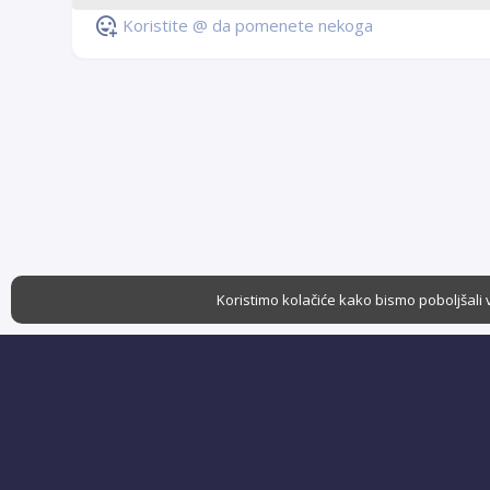
Koristite @ da pomenete nekoga
Koristimo kolačiće kako bismo poboljšali 