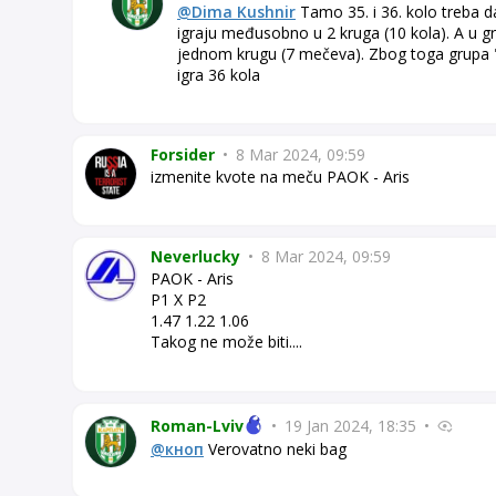
@Dima Kushnir
Tamo 35. i 36. kolo treba d
igraju međusobno u 2 kruga (10 kola). A u g
jednom krugu (7 mečeva). Zbog toga grupa 
igra 36 kola
Forsider
•
8 Mar 2024, 09:59
izmenite kvote na meču PAOK - Aris
Neverlucky
•
8 Mar 2024, 09:59
PAOK - Aris
P1 X P2
1.47 1.22 1.06
Takog ne može biti....
Roman-Lviv
•
19 Jan 2024, 18:35
•
@кноп
Verovatno neki bag