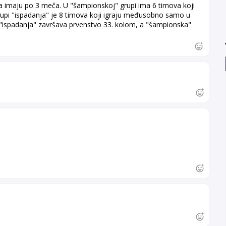
a imaju po 3 meča. U "šampionskoj" grupi ima 6 timova koji
rupi "ispadanja" je 8 timova koji igraju međusobno samo u
"ispadanja" završava prvenstvo 33. kolom, a "šampionska"