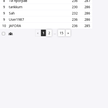
8
Ти програв
236
287
9
tarikkum
230
286
9
Sah
232
286
9
User1987
236
286
10
JAFORA
236
285
«
1
2
...
15
»