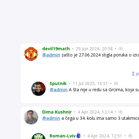
devil19math
•
29 Jun 2024, 20:58
•
@admin
zašto je 27.06.2024 stigla poruka o izra
j
Sputnik
•
11 Jul 2025, 16:51
•
@admin
A šta nije u redu sa Grcima, koja s
Dima Kushnir
•
4 Apr 2024, 12:14
•
@admin
a čega u 34. kolu ima samo 3 utakmice
Roman-Lviv
•
4 Apr 2024, 12:51
•