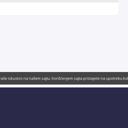
vaše iskustvo na našem sajtu. Korišćenjem sajta pristajete na upotrebu ko