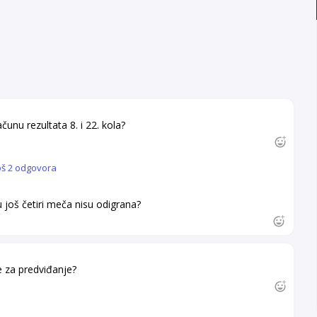
čunu rezultata 8. i 22. kola?
oš 2 odgovora
u još četiri meča nisu odigrana?
 za predviđanje?