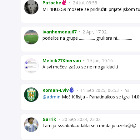
Patoche
•
24 Jul, 09:55
MT4HU2G9 možete se pridružiti prijateljskom tu
ivanhomonaj67
•
2 Apr, 17:02
podelite na grupe ................. gruli sra ni................
Melnik77Kherson
•
19 Jan, 10:16
A svi mečevi zašto se ne mogu kladiti
Roman-Lviv
•
11 Sep 2025, 06:53
•
@admin
Meč Kifisija - Panatinaikos se igra 14.0
Garrik
•
30 Sep 2024, 23:02
Lamija-sssabak...udalila se i medalju uzela😒😒