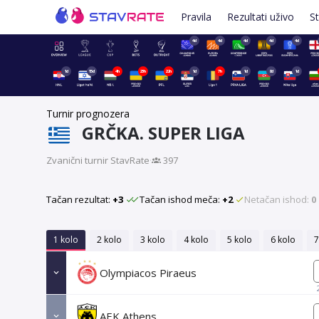
Pravila
Rezultati uživo
St
4d
4d
4d
4d
4d
1d
15d
4h
23h
22h
1d
7h
1d
8d
1d
Turnir prognozera
GRČKA. SUPER LIGA
Zvanični turnir StavRate
·
397
Tačan rezultat:
+3
Tačan ishod meča:
+2
Netačan ishod:
0
1 kolo
2 kolo
3 kolo
4 kolo
5 kolo
6 kolo
7
Olympiacos Piraeus
AEK Athens