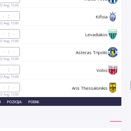
22 Avg, 15:00
:
Kifisia
22 Avg, 15:00
:
Levadiakos
22 Avg, 15:00
:
Asteras Tripolis
22 Avg, 15:00
:
Volos
22 Avg, 15:00
:
Aris Thessalonikis
22 Avg, 15:00
3
POZICIJA:
POENI: