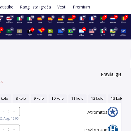
atistike
Rang lista igrača
Vesti
Premium
14d
7d
7h
14d
1d
8h
7h
7h
15d
15d
8d
7d
21d
7h
6d
1d
11h
1d
8d
48d
12h
7h
40d
Pravila igre
 kolo
8 kolo
9 kolo
10 kolo
11 kolo
12 kolo
13 kolo
:
Atromitos
22 Avg, 15:00
:
Iraklis 1908