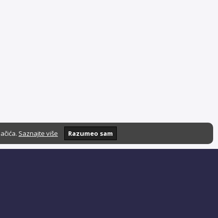
lačića.
Saznajte više
Razumeo sam