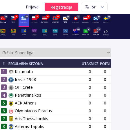
Prijava
7d
6h
15d
7h
6h
6h
22d
1d
6h
1d
1d
69d
5d
153d
#
REGULARNA SEZONA
UTAKMICE
POENI
1
Kalamata
0
0
2
Iraklis 1908
0
0
3
OFI Crete
0
0
4
Panathinaikos
0
0
14 kolo
15 kolo
16 kolo
17 kolo
18 kolo
19 kolo
20 kol
5
AEK Athens
0
0
6
Olympiacos Piraeus
0
0
7
Aris Thessalonikis
0
0
8
Asteras Tripolis
0
0