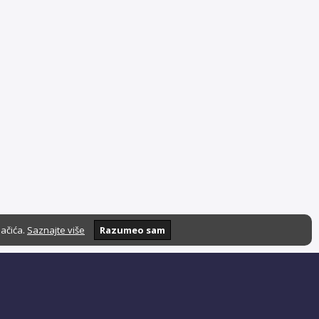
lačića.
Saznajte više
Razumeo sam