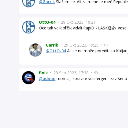
@Garrik
Slažem se. Ali za mene je meč Republik
OttO-04
•
29 Okt 2023, 19:21
Oce tak validol'čik vidali RapiD - LASK👏👍. Vese
Garrik
•
29 Okt 2023, 19:25
•
@OttO-04
Ali se ne može porediti sa Kaljari
finik
•
23 Sep 2023, 17:38
•
@admin
momci, ispravite vulsferger - završeno