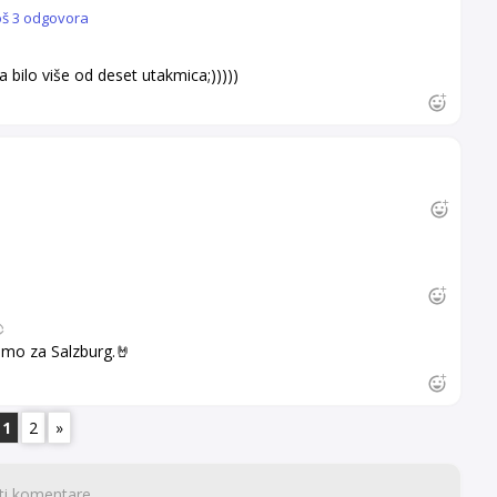
oš 3 odgovora
 bilo više od deset utakmica;)))))
amo za Salzburg.🤘
1
2
»