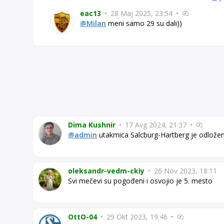
eac13
•
28 Maj 2025, 23:54
•
@Milan
meni samo 29 su dali))
Dima Kushnir
•
17 Avg 2024, 21:37
•
@admin
utakmica Salcburg-Hartberg je odlože
oleksandr-vedm-ckiy
•
26 Nov 2023, 18:11
Svi mečevi su pogođeni i osvojio je 5. mesto
OttO-04
•
29 Okt 2023, 19:46
•