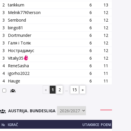
2
tarikkum
6
13
3
Melnik77Kherson
6
12
3
Sembond
6
12
3
bingo81
6
12
3
Dortmunder
6
12
3
Галя і Толік
6
12
3
Нострадамус
6
12
3
Vitaliy35
6
12
4
ReneSasha
6
11
4
igorho2022
6
11
4
Hauge
6
11
«
1
2
...
15
»
AUSTRIJA. BUNDESLIGA
№
IGRAČ
UTAKMICE
POENI