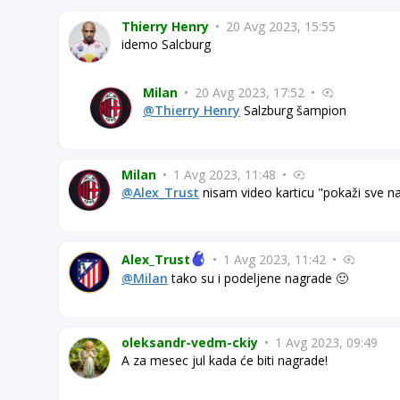
Thierry Henry
•
20 Avg 2023, 15:55
idemo Salcburg
Milan
•
20 Avg 2023, 17:52
•
@Thierry Henry
Salzburg šampion
Milan
•
1 Avg 2023, 11:48
•
@Alex_Trust
nisam video karticu "pokaži sve na
Alex_Trust
•
1 Avg 2023, 11:42
•
@Milan
tako su i podeljene nagrade 🙂
oleksandr-vedm-ckiy
•
1 Avg 2023, 09:49
A za mesec jul kada će biti nagrade!