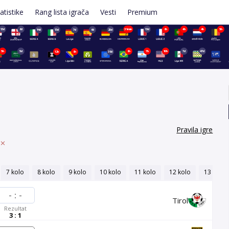
atistike
Rang lista igrača
Vesti
Premium
13d
6d
31min
13d
8h
4h
4h
5h
14d
13d
7d
6d
20d
5h
5d
8h
7h
10h
7d
47d
12h
8h
39d
Pravila igre
7 kolo
8 kolo
9 kolo
10 kolo
11 kolo
12 kolo
13 kolo
-
:
-
Tirol
Rezultat
3 : 1