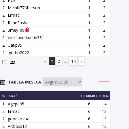
2
Kyiv
1
2
2
Melnik77Kherson
1
2
2
Ermac
1
2
2
ReneSasha
1
2
2
Зmey_09
1
2
2
oleksandrkudrin331
1
2
2
Uatip85
1
2
2
igorho2022
1
2
«
1
2
...
14
»
TABELA MESECA
№
IGRAČ
UTAKMICE
POENI
1
Agepa85
6
14
2
Ermac
6
13
2
goodluckua
6
13
2
Artboss13
6
13