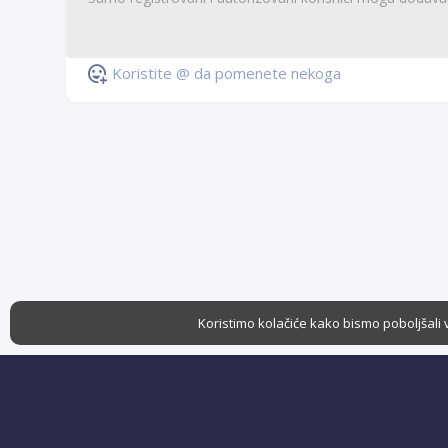
Koristite @ da pomenete nekoga
Koristimo kolačiće kako bismo poboljšali 