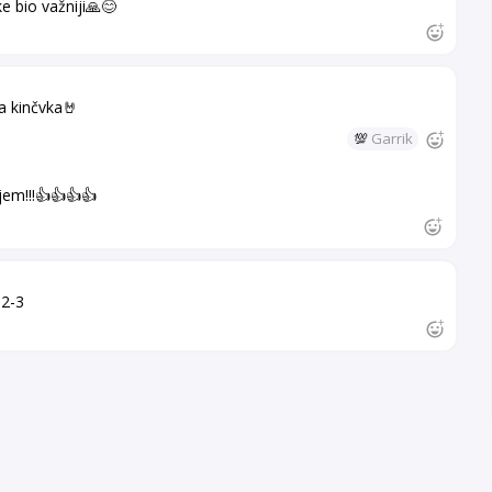
e bio važniji🙏😊
la kinčvka🤘
💯
Garrik
jem!!!👍👍👍👍
 2-3