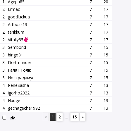
1
Agepa85
7
20
2
Ermac
7
17
2
goodluckua
7
17
2
Artboss13
7
17
2
tarikkum
7
17
2
Vitaliy35
7
17
3
Sembond
7
15
3
bingo81
7
15
3
Dortmunder
7
15
3
Галя і Толік
7
15
3
Нострадамус
7
15
4
ReneSasha
7
13
4
igorho2022
7
13
4
Hauge
7
13
4
gechagecha1992
7
13
«
1
2
...
15
»