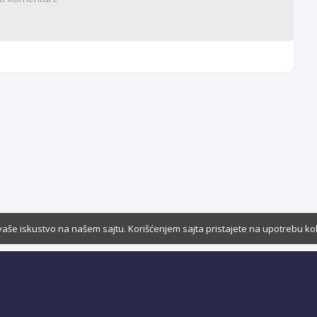
vaše iskustvo na našem sajtu. Korišćenjem sajta pristajete na upotrebu ko