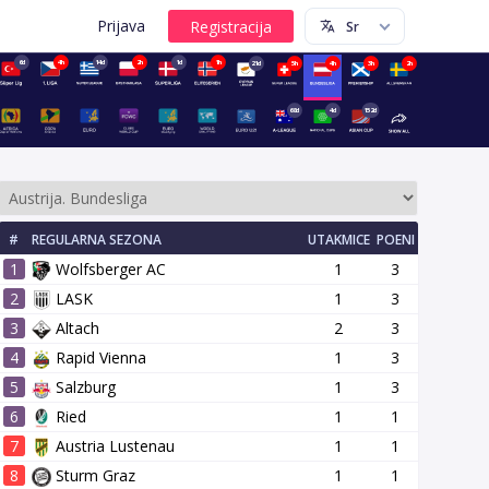
Prijava
6d
4h
14d
2h
1d
1h
21d
5h
4h
3h
2h
68d
4d
152d
#
REGULARNA SEZONA
UTAKMICE
POENI
1
Wolfsberger AC
1
3
2
LASK
1
3
3
Altach
2
3
4
Rapid Vienna
1
3
14 kolo
15 kolo
16 kolo
17 kolo
18 kolo
19 kolo
20 
5
Salzburg
1
3
6
Ried
1
1
7
Austria Lustenau
1
1
8
Sturm Graz
1
1