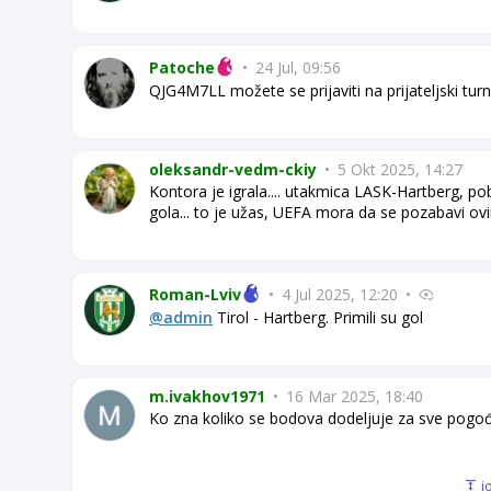
Patoche
•
24 Jul, 09:56
QJG4M7LL možete se prijaviti na prijateljski turn
oleksandr-vedm-ckiy
•
5 Okt 2025, 14:27
Kontora je igrala.... utakmica LASK-Hartberg, p
gola... to je užas, UEFA mora da se pozabavi 
Roman-Lviv
•
4 Jul 2025, 12:20
•
@admin
Tirol - Hartberg. Primili su gol
m.ivakhov1971
•
16 Mar 2025, 18:40
Ko zna koliko se bodova dodeljuje za sve pogo
j