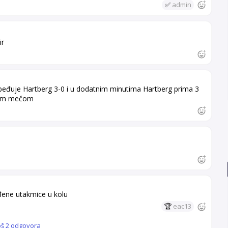
✅
admin
ir
obeđuje Hartberg 3-0 i u dodatnim minutima Hartberg prima 3
ovim mečom
đene utakmice u kolu
🏆
eac13
oš 2 odgovora