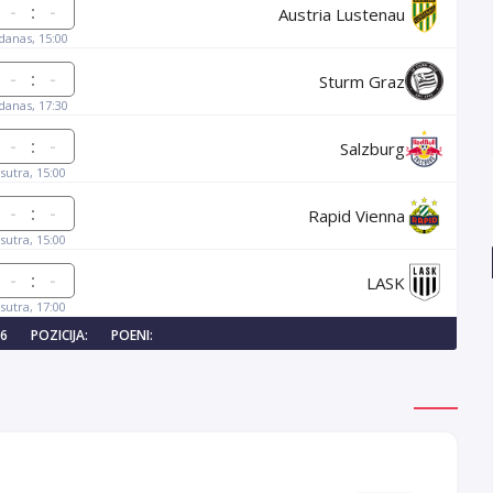
:
Austria Lustenau
danas, 15:00
:
Sturm Graz
danas, 17:30
:
Salzburg
sutra, 15:00
:
Rapid Vienna
sutra, 15:00
:
LASK
sutra, 17:00
16
POZICIJA:
POENI: