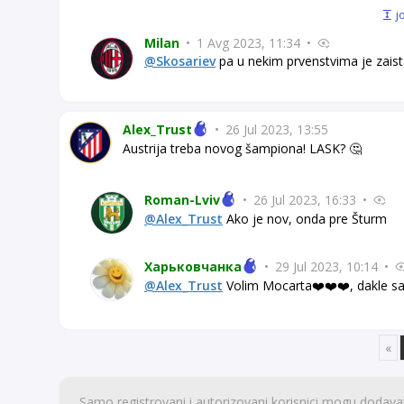
j
Milan
•
1 Avg 2023, 11:34
•
@Skosariev
pa u nekim prvenstvima je zaista
Alex_Trust
•
26 Jul 2023, 13:55
Austrija treba novog šampiona! LASK? 🤔
Roman-Lviv
•
26 Jul 2023, 16:33
•
@Alex_Trust
Ako je nov, onda pre Šturm
Харьковчанка
•
29 Jul 2023, 10:14
•
@Alex_Trust
Volim Mocarta❤️❤️❤️, dakle s
«