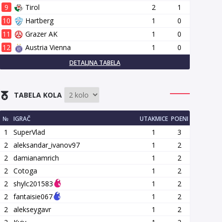
9
Tirol
2
1
10
Hartberg
1
0
11
Grazer AK
1
0
12
Austria Vienna
1
0
DETALJNA TABELA
TABELA KOLA
№
IGRAČ
UTAKMICE
POENI
1
SuperVlad
1
3
2
aleksandar_ivanov97
1
2
2
damianamrich
1
2
2
Cotoga
1
2
2
shylc201583
1
2
2
fantaisie067
1
2
2
alekseygavr
1
2