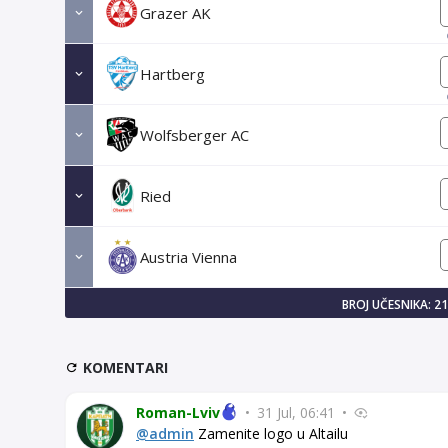
Grazer AK
Hartberg
Wolfsberger AC
Ried
Austria Vienna
BROJ UČESNIKA: 2
KOMENTARI
Roman-Lviv
•
31 Jul, 06:41
•
@admin
Zamenite logo u Altailu