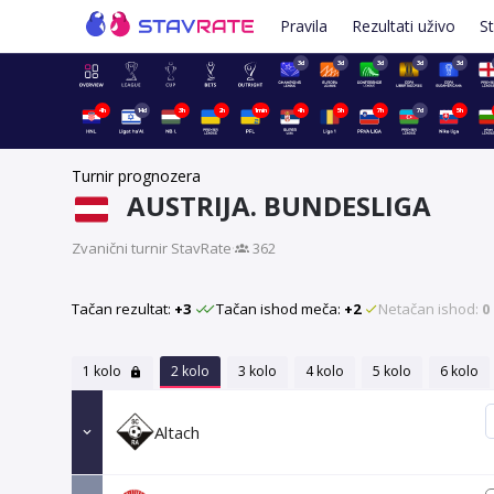
Pravila
Rezultati uživo
St
3d
3d
3d
3d
3d
4h
14d
3h
2h
1min
4h
5h
7h
7d
5h
Turnir prognozera
AUSTRIJA. BUNDESLIGA
Zvanični turnir StavRate
·
362
Tačan rezultat:
+3
Tačan ishod meča:
+2
Netačan ishod:
0
1 kolo
2 kolo
3 kolo
4 kolo
5 kolo
6 kolo
Altach