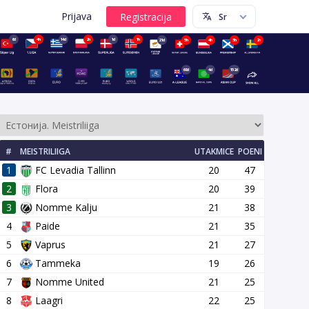
Prijava
6d
4h
14d
2h
1d
1h
21d
5h
4h
3h
2h
68d
4d
152d
#
MEISTRILIIGA
UTAKMICE
POENI
1
FC Levadia Tallinn
20
47
2
Flora
20
39
3
Nomme Kalju
21
38
4
Paide
21
35
5
Vaprus
21
27
6
Tammeka
19
26
7
Nomme United
21
25
8
Laagri
22
25