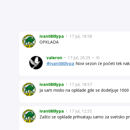
ivan080lypa
•
17 Jul, 18:58
OPKLADA
valeron
•
17 Jul, 20:29
•
@ivan080lypa
Novi sezon će početi tek nak
ivan080lypa
•
17 Jul, 18:57
Ja sam mislio na opklade gde se dodeljuje 10
ivan080lypa
•
17 Jul, 12:55
Zašto se opklade prihvataju samo za svetsko p