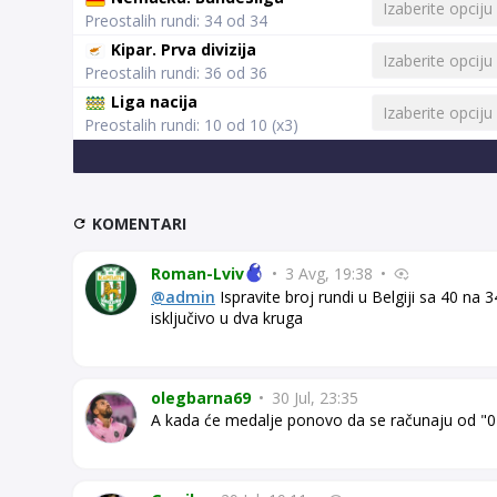
Preostalih rundi: 34 od 34
Kipar. Prva divizija
Preostalih rundi: 36 od 36
Liga nacija
Preostalih rundi: 10 od 10 (x3)
KOMENTARI
Roman-Lviv
•
3 Avg, 19:38
•
@admin
Ispravite broj rundi u Belgiji sa 40 n
isključivo u dva kruga
olegbarna69
•
30 Jul, 23:35
A kada će medalje ponovo da se računaju od "0