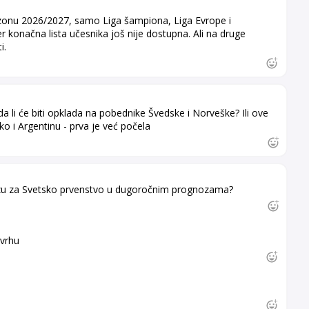
ezonu 2026/2027, samo Liga šampiona, Liga Evrope i
r konačna lista učesnika još nije dostupna. Ali na druge
i.
li će biti opklada na pobednike Švedske i Norveške? Ili ove
ko i Argentinu - prva je već počela
u za Svetsko prvenstvo u dugoročnim prognozama?
vrhu