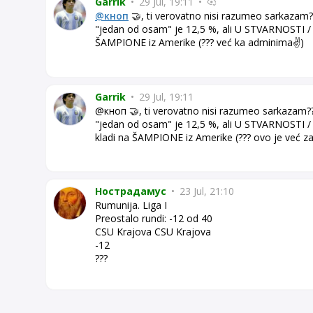
Garrik
•
29 Jul, 19:11
•
@кноп
🤝, ti verovatno nisi razumeo sarkazam?
"jedan od osam" je 12,5 %, ali U STVARNOSTI /
ŠAMPIONE iz Amerike (??? već ka adminima✌️)
Garrik
•
29 Jul, 19:11
@кноп 🤝, ti verovatno nisi razumeo sarkazam?
"jedan od osam" je 12,5 %, ali U STVARNOSTI 
kladi na ŠAMPIONE iz Amerike (??? ovo je već za
Нострадамус
•
23 Jul, 21:10
Rumunija. Liga I
Preostalo rundi: -12 od 40
CSU Krajova CSU Krajova
-12
???