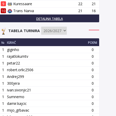
9
Kuressaare
22
21
10
Trans Narva
21
16
DETALJNA TABELA
TABELA TURNIRA
№
IGRAČ
POENI
1
giginho
0
1
rajatlokumtv
0
1
petar22
0
1
robert.orlic2506
0
1
Andrej299
0
1
300jera
0
1
ivan.sivonjic21
0
1
Sumnemo
0
1
damir.kajcic
0
1
mijo_grbavac
0