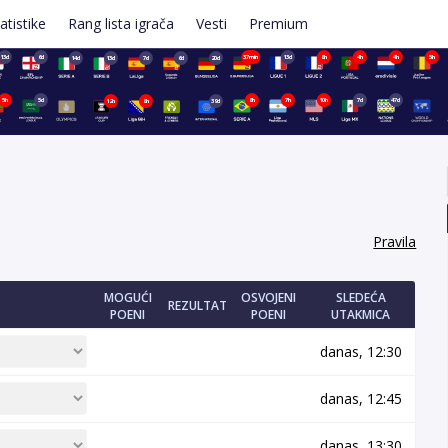
atistike
Rang lista igrača
Vesti
Premium
13d
6d
37min
13d
8h
4h
4h
5h
14d
13d
7d
6d
20d
5h
5d
8h
7h
10h
7d
47d
12h
8h
39d
.
Pravila
MOGUĆI
OSVOJENI
SLEDEĆA
REZULTAT
POENI
POENI
UTAKMICA
danas, 12:30
danas, 12:45
danas, 13:30