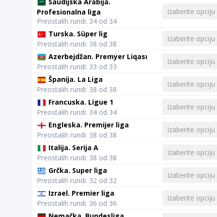
Saudijska Arabija.
Profesionalna liga
Preostalih rundi: 34 od 34
Turska. Süper lig
Preostalih rundi: 38 od 38
Azerbejdžan. Premyer Liqası
Preostalih rundi: 33 od 33
Španija. La Liga
Preostalih rundi: 38 od 38
Francuska. Ligue 1
Preostalih rundi: 34 od 34
Engleska. Premijer liga
Preostalih rundi: 38 od 38
Italija. Serija A
Preostalih rundi: 38 od 38
Grčka. Super liga
Preostalih rundi: 32 od 32
Izrael. Premier liga
Preostalih rundi: 36 od 36
Nemačka. Bundesliga