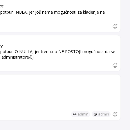
??
 potpuni NULA, jer još nema mogućnosti za klađenje na
??
/ potpun O NULLA, jer trenutno NE POSTOJI mogućnost da se
 administratore✌️)
👀
admin
🤝
admin