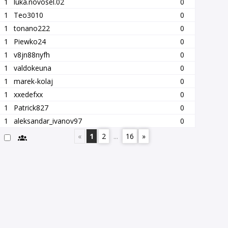
1
luka.novosel.02
0
1
Teo3010
0
1
tonano222
0
1
Piewko24
0
1
v8jn88nyfh
0
1
valdokeuna
0
1
marek-kolaj
0
1
xxedefxx
0
1
Patrick827
0
1
aleksandar_ivanov97
0
«
1
2
...
16
»