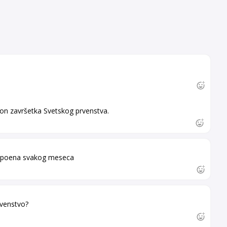
on završetka Svetskog prvenstva.
00 poena svakog meseca
rvenstvo?