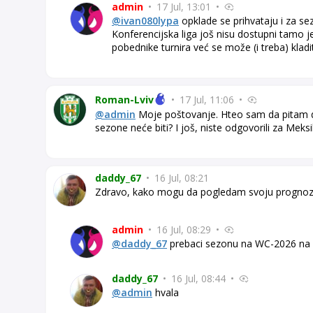
admin
•
17 Jul, 13:01
•
@ivan080lypa
opklade se prihvataju i za s
Konferencijska liga još nisu dostupni tamo je
pobednike turnira već se može (i treba) kladit
Roman-Lviv
•
17 Jul, 11:06
•
@admin
Moje poštovanje. Hteo sam da pitam da 
sezone neće biti? I još, niste odgovorili za Meksi
daddy_67
•
16 Jul, 08:21
Zdravo, kako mogu da pogledam svoju prognoz
admin
•
16 Jul, 08:29
•
@daddy_67
prebaci sezonu na WC-2026 na 
daddy_67
•
16 Jul, 08:44
•
@admin
hvala