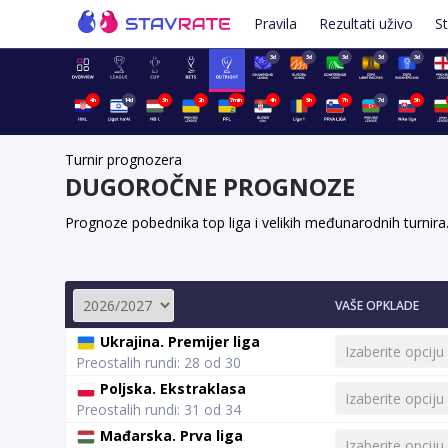
Pravila
Rezultati uživo
St
3d
3d
3d
3d
3d
4h
14d
3h
2h
7min
4h
5h
7h
7d
5h
Turnir prognozera
DUGOROČNE PROGNOZE
Prognoze pobednika top liga i velikih međunarodnih turnira
VAŠE OPKLADE
Ukrajina. Premijer liga
Preostalih rundi: 28 od 30
Poljska. Ekstraklasa
Preostalih rundi: 31 od 34
Mađarska. Prva liga