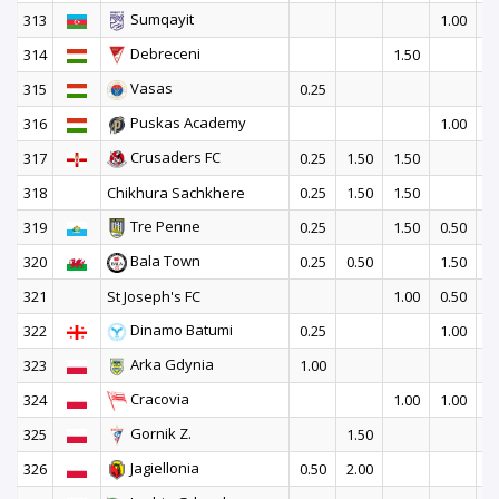
Sumqayit
313
1.00
1
Debreceni
314
1.50
Vasas
315
0.25
Puskas Academy
316
1.00
1
Crusaders FC
317
0.25
1.50
1.50
318
Chikhura Sachkhere
0.25
1.50
1.50
Tre Penne
319
0.25
1.50
0.50
1
Bala Town
320
0.25
0.50
1.50
1
321
St Joseph's FC
1.00
0.50
1
Dinamo Batumi
322
0.25
1.00
2
Arka Gdynia
323
1.00
Cracovia
324
1.00
1.00
Gornik Z.
325
1.50
Jagiellonia
326
0.50
2.00