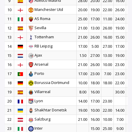
Atletico Madrid
9
28.00
20.00
22.00
16.00
19
Manchester Utd
10
20.00
19.00
22.00
26.00
18
AS Roma
11
25.00
17.00
11.00
24.00
23
Sevilla
12
21.00
13.00
26.00
19.00
12
Tottenham
13
21.00
26.00
16.00
15.00
5
RB Leipzig
14
17.00
5.00
27.00
17.00
17
Ajax
15
1.50
27.00
13.00
19.00
22
Arsenal
16
21.00
26.00
10.00
23.00
Porto
17
17.00
23.00
7.00
23.00
10
Borussia Dortmund
18
10.00
18.00
18.00
22.00
10
Villarreal
19
8.00
16.00
30.00
24
Lyon
20
14.00
17.00
23.00
21
Shakhtar Donetsk
21
19.00
10.00
22.00
14.00
6
Salzburg
22
21.00
16.00
10.00
7.00
17
Inter
23
15.00
25.00
9.00
18