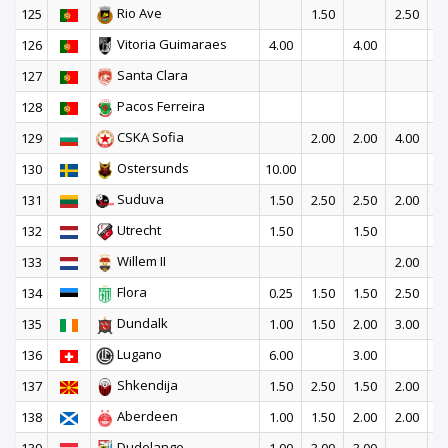
Rio Ave
125
1.50
2.50
Vitoria Guimaraes
126
4.00
4.00
Santa Clara
127
2
Pacos Ferreira
128
2
CSKA Sofia
129
2.00
2.00
4.00
2
Ostersunds
130
10.00
Suduva
131
1.50
2.50
2.50
2.00
1
Utrecht
132
1.50
1.50
Willem II
133
2.00
Flora
134
0.25
1.50
1.50
2.50
4
Dundalk
135
1.00
1.50
2.00
3.00
2
Lugano
136
6.00
3.00
Shkendija
137
1.50
2.50
1.50
2.00
1
Aberdeen
138
1.00
1.50
2.00
2.00
2
Dudelange