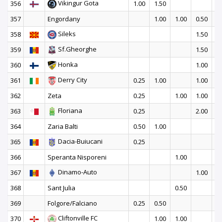
Vikingur Gota
356
1.00
1.50
357
Engordany
1.00
1.00
0.50
Sileks
358
1.50
1
Sf.Gheorghe
359
1.50
1
Honka
360
1.00
1
Derry City
361
0.25
1.00
1.00
362
Zeta
0.25
1.00
1.00
Floriana
363
0.25
2.00
364
Zaria Balti
0.50
1.00
Dacia-Buiucani
365
0.25
366
Speranta Nisporeni
1.00
Dinamo-Auto
367
1.00
368
Sant Julia
0.50
1
369
Folgore/Falciano
0.25
0.50
1
Cliftonville FC
370
1.00
1.00