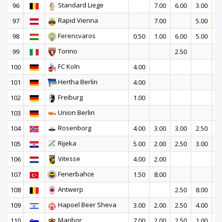
Standard Liege
96
7.00
6.00
3.00
Rapid Vienna
97
7.00
5.00
4
Ferencvaros
98
0.50
1.00
6.00
5.00
3
Torino
99
2.50
FC Koln
100
4.00
Hertha Berlin
101
4.00
Freiburg
102
1.00
Union Berlin
103
5
Rosenborg
104
4.00
3.00
3.00
2.50
2
Rijeka
105
5.00
2.00
2.50
3.00
2
Vitesse
106
4.00
2.00
9
Fenerbahce
107
1.50
8.00
5
Antwerp
108
2.50
8.00
4
Hapoel Beer Sheva
109
3.00
2.00
2.50
4.00
2
Maribor
110
7.00
2.00
2.50
1.00
1