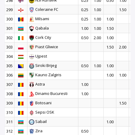
NSI Runavik
298
0.25
1.00
0.50
1.00
1
Coleraine FC
299
0.25
1.00
1.50
1
Milsami
300
0.25
1.00
1.00
1
Qabala
301
1.00
1.00
1.50
Cork City
302
0.50
2.00
1.00
Piast Gliwice
303
1.50
2.00
Ujpest
304
2
Siroki Brijeg
305
0.50
1.00
1.00
1
Kauno Zalgiris
306
1.00
1.00
1
Astra
307
1.00
Dinamo Bucuresti
308
1.00
Botosani
309
1.50
Sepsi OSK
310
1
Sabail
311
1.00
Zira
312
0.50