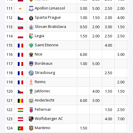
Apollon Limassol
111
3.00
5.00
2.50
2.00
1
Sparta Prague
112
1.00
1.50
2.00
4.00
5
Slovan Bratislava
113
0.50
2.00
3.00
1.50
6
Legia
114
1.50
2.00
2.50
2.50
4
Saint Etienne
115
4.00
Nice
116
6.00
3.00
Bordeaux
117
1.00
5.00
Strasbourg
118
2.50
Reims
119
2.00
Jablonec
120
4.00
1.50
1.50
5
Anderlecht
121
6.00
3.00
2
Fehervar
122
1.50
2.50
1
Wolfsberger AC
123
4.00
7.00
Maritimo
124
1.50