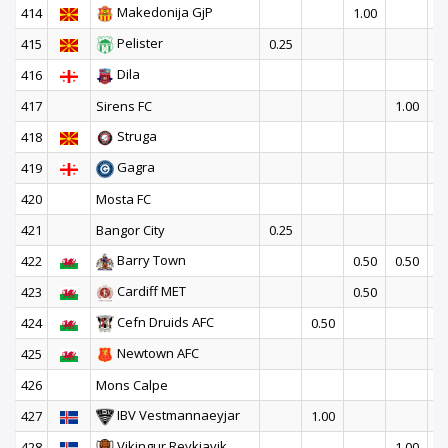
Makedonija GjP
414
1.00
Pelister
415
0.25
Dila
416
1
417
Sirens FC
1.00
Struga
418
1
Gagra
419
1
420
Mosta FC
1
421
Bangor City
0.25
Barry Town
422
0.50
0.50
Cardiff MET
423
0.50
Cefn Druids AFC
424
0.50
Newtown AFC
425
1
426
Mons Calpe
1
IBV Vestmannaeyjar
427
1.00
Vikingur Reykjavik
428
1.00