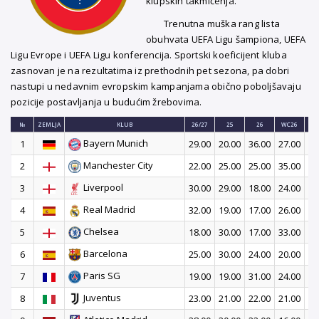
klupskih takmičenja.
Trenutna muška rang lista
obuhvata UEFA Ligu šampiona, UEFA
Ligu Evrope i UEFA Ligu konferencija. Sportski koeficijent kluba
zasnovan je na rezultatima iz prethodnih pet sezona, pa dobri
nastupi u nedavnim evropskim kampanjama obično poboljšavaju
pozicije postavljanja u budućim žrebovima.
№
ZEMLJA
KLUB
26/27
25
26
WC26
Bayern Munich
1
29.00
20.00
36.00
27.00
26
Manchester City
2
22.00
25.00
25.00
35.00
27
Liverpool
3
30.00
29.00
18.00
24.00
33
Real Madrid
4
32.00
19.00
17.00
26.00
30
Chelsea
5
18.00
30.00
17.00
33.00
25
Barcelona
6
25.00
30.00
24.00
20.00
15
Paris SG
7
19.00
19.00
31.00
24.00
19
Juventus
8
23.00
21.00
22.00
21.00
20