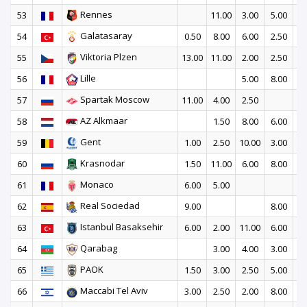
Rennes
53
11.00
3.00
5.00
14
Galatasaray
54
0.50
8.00
6.00
2.50
15
Viktoria Plzen
55
13.00
11.00
2.00
2.50
2
Lille
56
5.00
8.00
17
Spartak Moscow
57
11.00
4.00
2.50
12
AZ Alkmaar
58
1.50
8.00
6.00
13
Gent
59
1.00
2.50
10.00
3.00
11
Krasnodar
60
1.50
11.00
6.00
8.00
Monaco
61
6.00
5.00
15
Real Sociedad
62
9.00
8.00
9
Istanbul Basaksehir
63
6.00
2.00
11.00
6.00
Qarabag
64
3.00
4.00
3.00
9
PAOK
65
1.50
3.00
2.50
5.00
13
Maccabi Tel Aviv
66
3.00
2.50
2.00
8.00
9