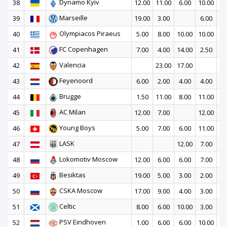
Dynamo Kyiv
38
12.00
11.00
6.00
10.00
5
Marseille
39
19.00
3.00
6.00
16
Olympiacos Piraeus
40
5.00
8.00
10.00
10.00
8
FC Copenhagen
41
7.00
4.00
14.00
2.50
13
Valencia
42
23.00
17.00
Feyenoord
43
6.00
2.00
4.00
4.00
24
Brugge
44
1.50
11.00
8.00
11.00
7
AC Milan
45
12.00
7.00
12.00
7
Young Boys
46
5.00
7.00
6.00
11.00
8
LASK
47
12.00
7.00
15
Lokomotiv Moscow
48
12.00
6.00
6.00
7.00
3
Besiktas
49
19.00
5.00
3.00
2.00
4
CSKA Moscow
50
17.00
9.00
4.00
3.00
Celtic
51
8.00
6.00
10.00
3.00
6
PSV Eindhoven
52
1.00
6.00
6.00
10.00
10