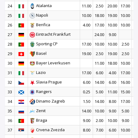
Atalanta
24
11.00
2.50
20.00
17.00
16
Napoli
25
10.00
18.00
19.00
10.00
9
Benfica
26
4.00
17.00
10.00
10.00
20
Eintracht Frankfurt
27
24.00
9.00
28
Sporting CP
28
17.00
10.00
10.00
2.50
16
Basel
29
19.00
2.50
19.00
2.50
12
Bayer Leverkusen
30
11.00
18.00
10.00
14
Lazio
31
17.00
6.00
4.00
17.00
9
Slavia Prague
32
6.00
14.00
6.00
16.00
10
Rangers
33
0.25
5.00
11.00
15.00
19
Dinamo Zagreb
34
1.50
14.00
8.00
17.00
9
Zenit
35
14.00
10.00
9.00
5.00
8
Braga
36
9.00
2.00
10.00
9.00
16
Crvena Zvezda
37
8.00
7.00
6.00
10.00
15