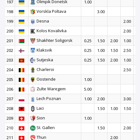
Olimpik Donetsk
197
1.00
Vorskla Poltava
198
3.00
1
Desna
199
2.00
Kolos Kovalivka
200
2.00
2
Shakhter Soligorsk
201
0.25
1.50
2.00
1.00
1
Klaksvik
202
0.25
1.00
1.50
2.50
1
Sutjeska
203
0.25
1.50
2.00
1.00
1
Charleroi
204
2.50
Oostende
205
1.00
Zulte Waregem
206
5.00
Lech Poznan
207
1.00
2.00
3.00
Laci
208
1.50
1.00
1.50
2
Sion
209
1.00
St. Gallen
210
1.50
2.00
Thun
211
2.00