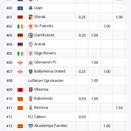
Llapi
400
1
Shirak
401
0.25
1.00
St. Patricks
402
1.00
Gandzasar
403
0.25
1.00
Ararat
404
1
Sligo Rovers
405
1
Glenavon FC
406
1.00
Ballymena United
407
0.25
1.00
408
Luftetari Gjirokaster
1.00
Vllaznia
409
1
Rabotnicki
410
0.50
1.00
Renova
411
1.50
412
FCI Tallinn
0.50
Akademija Pandev
413
1.00