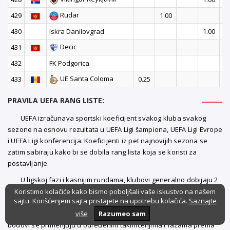
Rudar
429
1.00
430
Iskra Danilovgrad
1.00
Decic
431
1
432
FK Podgorica
1
UE Santa Coloma
433
0.25
PRAVILA UEFA RANG LISTE:
UEFA izračunava sportski koeficijent svakog kluba svakog
sezone na osnovu rezultata u UEFA Ligi šampiona, UEFA Ligi Evrope
i UEFA Ligi konferencija. Koeficijenti iz pet najnovijih sezona se
zatim sabiraju kako bi se dobila rang lista koja se koristi za
postavljanje.
U ligskoj fazi i kasnijim rundama, klubovi generalno dobijaju 2
boda za pobedu i 1 bod za nerešeno. UEFA takođe dodeljuje
Koristimo kolačiće kako bismo poboljšali vaše iskustvo na našem
sajtu. Korišćenjem sajta pristajete na upotrebu kolačića.
Saznajte
bonus bodove za konačne pozicije u ligskoj fazi i za dostizanje
kasnijih eliminacionih rundi. Određeni garantovani minimalni
više
Razumeo sam
bodovi se primenjuju u određenim takmičenjima i fazama prema