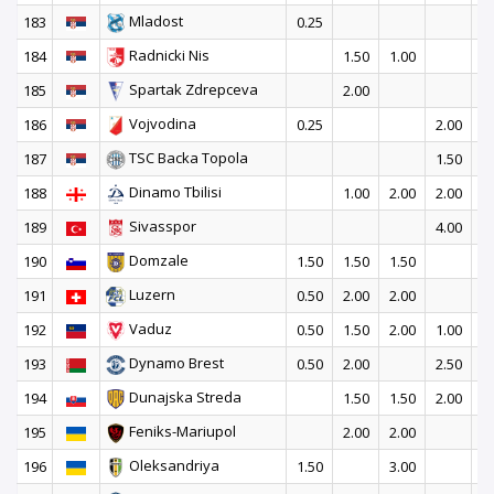
Mladost
183
0.25
Radnicki Nis
184
1.50
1.00
Spartak Zdrepceva
185
2.00
Vojvodina
186
0.25
2.00
2
TSC Backa Topola
187
1.50
Dinamo Tbilisi
188
1.00
2.00
2.00
1
Sivasspor
189
4.00
2
Domzale
190
1.50
1.50
1.50
2
Luzern
191
0.50
2.00
2.00
2
Vaduz
192
0.50
1.50
2.00
1.00
1
Dynamo Brest
193
0.50
2.00
2.50
1
Dunajska Streda
194
1.50
1.50
2.00
1
Feniks-Mariupol
195
2.00
2.00
Oleksandriya
196
1.50
3.00