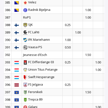
Velez
385
2
Radnik Bijeljina
386
1.00
387
RoPS
1.00
SJK
388
0.25
FC Lahti
389
1.00
IFK Mariehamn
390
1.00
Vaasa PS
391
0.50
392
Jeunesse d'Esch
1.50
FC Differdange 03
393
0.25
1.00
Union Titus Petange
394
1.00
Swift Hesperange
395
1
FS Jelgava
396
0.25
Feronikeli
397
1.50
Trepca 89
398
Gjilani
399
1.00