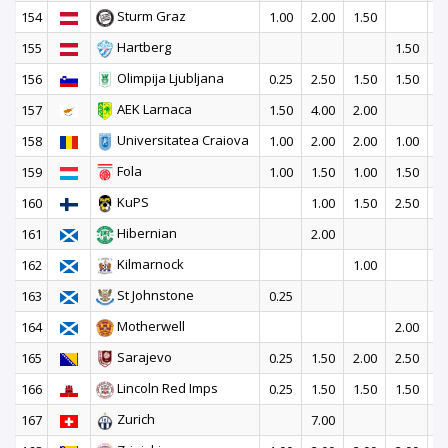
Sturm Graz
154
1.00
2.00
1.50
3
Hartberg
155
1.50
Olimpija Ljubljana
156
0.25
2.50
1.50
1.50
2
AEK Larnaca
157
1.50
4.00
2.00
Universitatea Craiova
158
1.00
2.00
2.00
1.00
1
Fola
159
1.00
1.50
1.00
1.50
2
KuPS
160
1.00
1.50
2.50
2
Hibernian
161
2.00
2
Kilmarnock
162
1.00
St Johnstone
163
0.25
2
Motherwell
164
2.00
Sarajevo
165
0.25
1.50
2.00
2.50
1
Lincoln Red Imps
166
0.25
1.50
1.50
1.50
2
Zurich
167
7.00