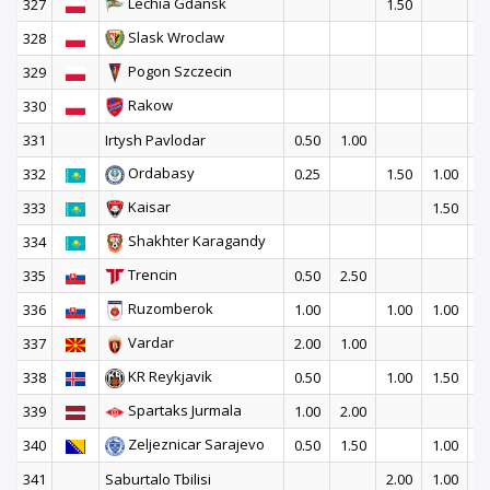
Lechia Gdansk
327
1.50
Slask Wroclaw
328
2
Pogon Szczecin
329
1
Rakow
330
2
331
Irtysh Pavlodar
0.50
1.00
Ordabasy
332
0.25
1.50
1.00
Kaisar
333
1.50
Shakhter Karagandy
334
2
Trencin
335
0.50
2.50
Ruzomberok
336
1.00
1.00
1.00
Vardar
337
2.00
1.00
KR Reykjavik
338
0.50
1.00
1.50
Spartaks Jurmala
339
1.00
2.00
Zeljeznicar Sarajevo
340
0.50
1.50
1.00
341
Saburtalo Tbilisi
2.00
1.00