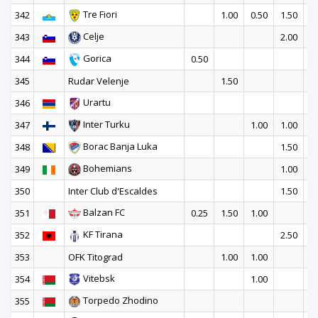
Tre Fiori
342
1.00
0.50
1.50
Celje
343
2.00
Gorica
344
0.50
345
Rudar Velenje
1.50
Urartu
346
1
Inter Turku
347
1.00
1.00
1
Borac Banja Luka
348
1.50
1
Bohemians
349
1.00
2
350
Inter Club d'Escaldes
1.50
1
Balzan FC
351
0.25
1.50
1.00
KF Tirana
352
2.50
353
OFK Titograd
1.00
1.00
Vitebsk
354
1.00
Torpedo Zhodino
355
1