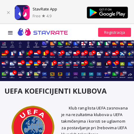
StavRate App
Free
4.9
4d
4d
4d
4d
4d
14d
7d
15d
15d
8d
7d
21d
5h
14d
1d
6h
5h
6h
7d
4h
15d
5h
4h
4h
22d
1d
4h
1d
1d
1d
15d
2h
21h
20h
1d
5h
1d
8d
1d
5h
6d
10h
5h
40d
1d
9h
1d
8d
48d
69d
5d
153d
UEFA KOEFICIJENTI KLUBOVA
Klub rang lista UEFA zasnovana
je na rezultatima klubova u UEFA
takmičenjima i koristi se uglavnom
za postavljanje pri žrebovima UEFA