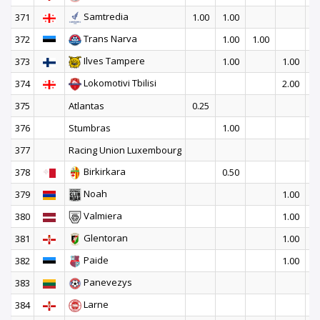
Samtredia
371
1.00
1.00
Trans Narva
372
1.00
1.00
Ilves Tampere
373
1.00
1.00
Lokomotivi Tbilisi
374
2.00
375
Atlantas
0.25
376
Stumbras
1.00
377
Racing Union Luxembourg
1
Birkirkara
378
0.50
1
Noah
379
1.00
1
Valmiera
380
1.00
1
Glentoran
381
1.00
1
Paide
382
1.00
1
Panevezys
383
1
Larne
384
2