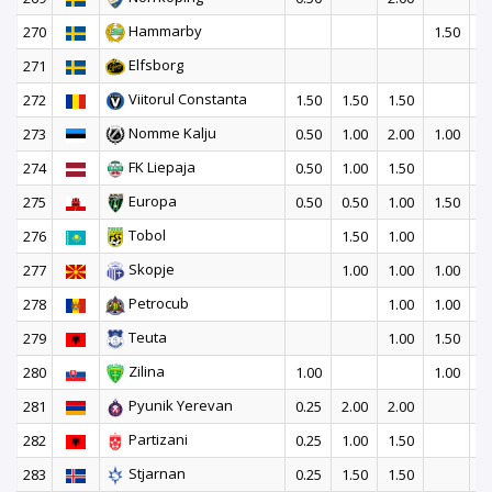
Hammarby
270
1.50
2
Elfsborg
271
2
Viitorul Constanta
272
1.50
1.50
1.50
Nomme Kalju
273
0.50
1.00
2.00
1.00
FK Liepaja
274
0.50
1.00
1.50
1
Europa
275
0.50
0.50
1.00
1.50
1
Tobol
276
1.50
1.00
2
Skopje
277
1.00
1.00
1.00
1
Petrocub
278
1.00
1.00
1
Teuta
279
1.00
1.50
2
Zilina
280
1.00
1.00
2
Pyunik Yerevan
281
0.25
2.00
2.00
Partizani
282
0.25
1.00
1.50
1
Stjarnan
283
0.25
1.50
1.50
1