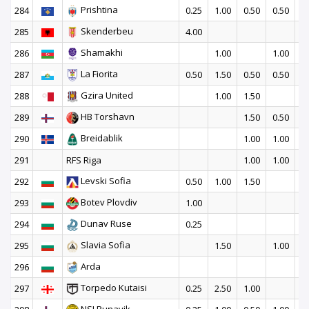
Prishtina
284
0.25
1.00
0.50
0.50
2
Skenderbeu
285
4.00
Shamakhi
286
1.00
1.00
1
La Fiorita
287
0.50
1.50
0.50
0.50
1
Gzira United
288
1.00
1.50
1
HB Torshavn
289
1.50
0.50
2
Breidablik
290
1.00
1.00
2
291
RFS Riga
1.00
1.00
2
Levski Sofia
292
0.50
1.00
1.50
Botev Plovdiv
293
1.00
Dunav Ruse
294
0.25
Slavia Sofia
295
1.50
1.00
Arda
296
1
Torpedo Kutaisi
297
0.25
2.50
1.00