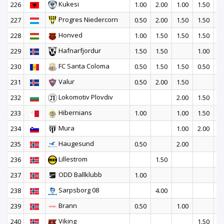
Kukesi
226
1.00
2.00
1.00
1.50
Progres Niedercorn
227
0.50
2.00
1.50
1.50
Honved
228
1.00
1.50
1.50
1.50
Hafnarfjordur
229
1.50
1.50
1.00
1
FC Santa Coloma
230
0.50
1.50
1.50
0.50
1
Valur
231
0.50
2.00
1.50
1
Lokomotiv Plovdiv
232
2.00
1.50
2
Hibernians
233
1.00
1.00
1.50
2
Mura
234
1.00
2.00
2
Haugesund
235
0.50
2.00
Lillestrom
236
1.50
ODD Ballklubb
237
1.00
Sarpsborg 08
238
4.00
Brann
239
0.50
1.00
Viking
240
1.50