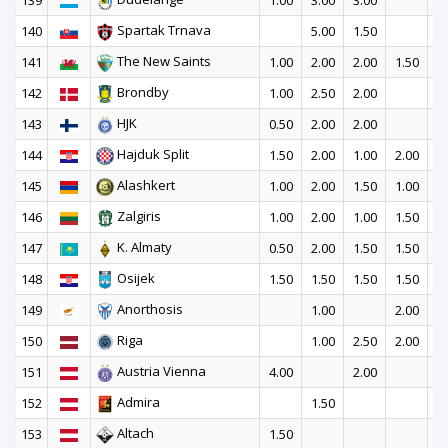
139
1.00
3.00
3.00
1
Spartak Trnava
140
5.00
1.50
2
The New Saints
141
1.00
2.00
2.00
1.50
2
Brondby
142
1.00
2.50
2.00
3
HJK
143
0.50
2.00
2.00
4
Hajduk Split
144
1.50
2.00
1.00
2.00
1
Alashkert
145
1.00
2.00
1.50
1.00
2
Zalgiris
146
1.00
2.00
1.00
1.50
2
K. Almaty
147
0.50
2.00
1.50
1.50
2
Osijek
148
1.50
1.50
1.50
1.50
2
Anorthosis
149
1.00
2.00
5
Riga
150
1.00
2.50
2.00
2
Austria Vienna
151
4.00
2.00
1
Admira
152
1.50
Altach
153
1.50