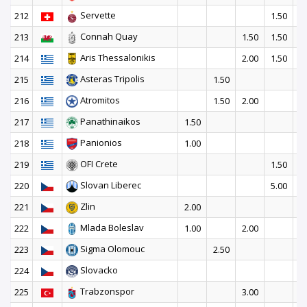
Servette
212
1.50
1
Connah Quay
213
1.50
1.50
1
Aris Thessalonikis
214
2.00
1.50
1
Asteras Tripolis
215
1.50
Atromitos
216
1.50
2.00
Panathinaikos
217
1.50
Panionios
218
1.00
OFI Crete
219
1.50
Slovan Liberec
220
5.00
Zlin
221
2.00
Mlada Boleslav
222
1.00
2.00
Sigma Olomouc
223
2.50
Slovacko
224
1
Trabzonspor
225
3.00
2