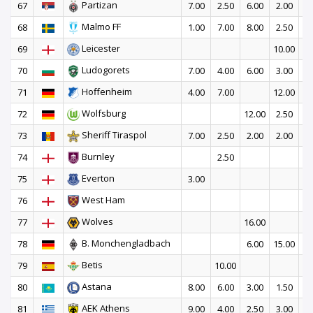
Partizan
67
7.00
2.50
6.00
2.00
7
Malmo FF
68
1.00
7.00
8.00
2.50
5
Leicester
69
10.00
13
Ludogorets
70
7.00
4.00
6.00
3.00
3
Hoffenheim
71
4.00
7.00
12.00
Wolfsburg
72
12.00
2.50
8
Sheriff Tiraspol
73
7.00
2.50
2.00
2.00
9
Burnley
74
2.50
Everton
75
3.00
West Ham
76
21
Wolves
77
16.00
B. Monchengladbach
78
6.00
15.00
Betis
79
10.00
11
Astana
80
8.00
6.00
3.00
1.50
2
AEK Athens
81
9.00
4.00
2.50
3.00
1