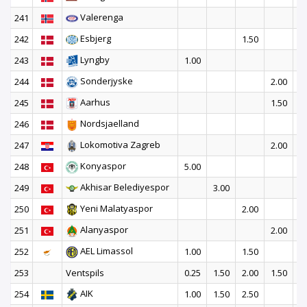
Valerenga
241
1
Esbjerg
242
1.50
Lyngby
243
1.00
Sonderjyske
244
2.00
Aarhus
245
1.50
1
Nordsjaelland
246
Lokomotiva Zagreb
247
2.00
Konyaspor
248
5.00
Akhisar Belediyespor
249
3.00
Yeni Malatyaspor
250
2.00
Alanyaspor
251
2.00
AEL Limassol
252
1.00
1.50
2
253
Ventspils
0.25
1.50
2.00
1.50
AIK
254
1.00
1.50
2.50