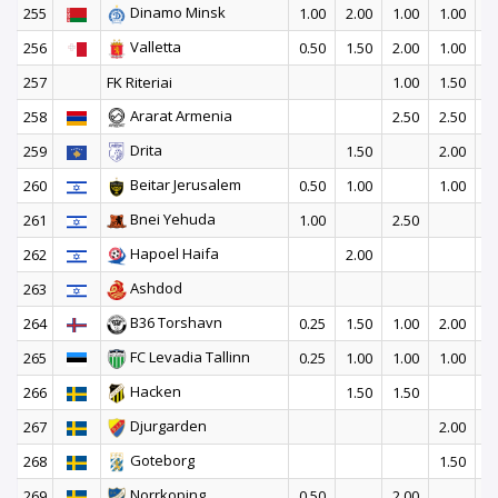
Dinamo Minsk
255
1.00
2.00
1.00
1.00
Valletta
256
0.50
1.50
2.00
1.00
257
FK Riteriai
1.00
1.50
Ararat Armenia
258
2.50
2.50
Drita
259
1.50
2.00
1
Beitar Jerusalem
260
0.50
1.00
1.00
Bnei Yehuda
261
1.00
2.50
Hapoel Haifa
262
2.00
Ashdod
263
1
B36 Torshavn
264
0.25
1.50
1.00
2.00
FC Levadia Tallinn
265
0.25
1.00
1.00
1.00
1
Hacken
266
1.50
1.50
1
Djurgarden
267
2.00
Goteborg
268
1.50
Norrkoping
269
0.50
2.00