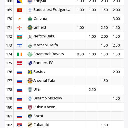
Zrinjski
168
1.00
2.00
2.00
2.00
Buducnost Podgorica
169
1.00
1.00
1.50
2.00
1
Omonia
170
3.00
4
Linfield
171
1.00
2.50
1.50
2
Neftchi Baku
172
1.00
2.00
1.50
2
Maccabi Haifa
173
1.50
2.50
3
Shamrock Rovers
174
0.50
1.00
1.50
1.50
2
Randers FC
175
7
Rostov
176
2.00
Arsenal Tula
177
1.50
Ufa
178
2.50
Dinamo Moscow
179
1.50
Rubin Kazan
180
2
Sochi
181
2
Cukaricki
182
1.50
2