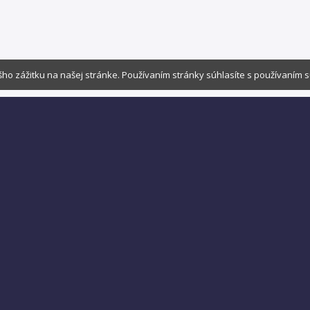
ho zážitku na našej stránke. Používaním stránky súhlasíte s používaním 
Nájdite viac zaujímavého obsahu v: