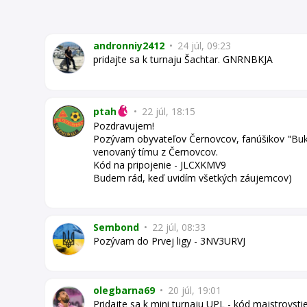
andronniy2412
•
24 júl, 09:23
pridajte sa k turnaju Šachtar. GNRNBKJA
ptah
•
22 júl, 18:15
Pozdravujem!
Pozývam obyvateľov Černovcov, fanúšikov "Bukov
venovaný tímu z Černovcov.
Kód na pripojenie - JLCXKMV9
Budem rád, keď uvidím všetkých záujemcov)
Sembond
•
22 júl, 08:33
Pozývam do Prvej ligy - 3NV3URVJ
olegbarna69
•
20 júl, 19:01
Pridajte sa k mini turnaju UPL - kód majstrovst