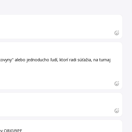
yny" alebo jednoducho ľudí, ktorí radi súťažia, na turnaj
iev Q8JGJ9PF