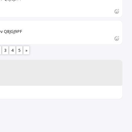
iev Q8JGJ9PF
3
4
5
»