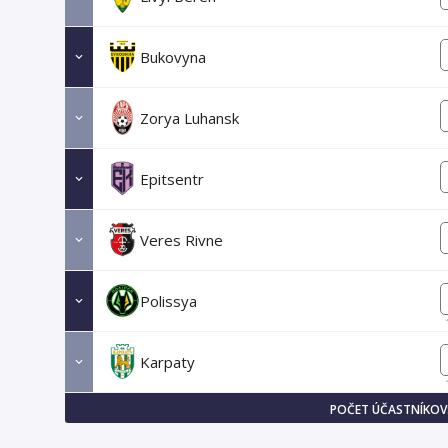
Bukovyna
Zorya Luhansk
Epitsentr
Veres Rivne
Polissya
Karpaty
POČET ÚČASTNÍKOV: