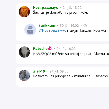
Нострадамус
•
24 júl, 18:02
Šachtar je domaťom v prvom kole.
tarikkum
•
30 júl, 16:02
•
@Нострадамус
s takým kurzom Kudrivka ro
Patoche
•
24 júl, 10:00
HNV2ZQC2 môžete sa pripojiť k priateľskému tu
gleb19
•
24 júl, 09:33
Pozývam vás pripojiť sa k mini-turňaju Dynam