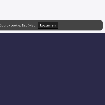
súborov cookie.
Zistiť viac
Rozumiem
Podpora a spolupráca:
admin@stavrate.com
Zásady ochrany súkromia
Podmienky používania