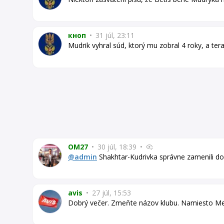
кноп
•
31 júl, 23:11
Mudrik vyhral súd, ktorý mu zobral 4 roky, a tera
OM27
•
30 júl, 18:39
•
@admin
Shakhtar-Kudrivka správne zamenili dom
avis
•
27 júl, 15:53
Dobrý večer. Zmeňte názov klubu. Namiesto Met