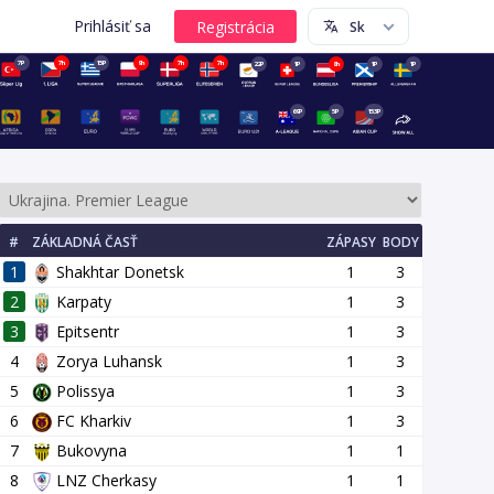
Prihlásiť sa
7P
7h
15P
9h
7h
7h
22P
1P
8h
1P
1P
69P
5P
153P
#
ZÁKLADNÁ ČASŤ
ZÁPASY
BODY
1
Shakhtar Donetsk
1
3
2
Karpaty
1
3
3
Epitsentr
1
3
4
Zorya Luhansk
1
3
1 kolo
15 kolo
16 kolo
17 kolo
18 kolo
19 kolo
20 kol
5
Polissya
1
3
6
FC Kharkiv
1
3
7
Bukovyna
1
1
8
LNZ Cherkasy
1
1