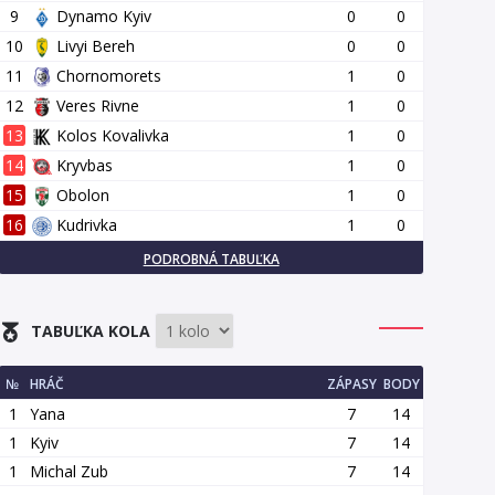
9
Dynamo Kyiv
0
0
10
Livyi Bereh
0
0
11
Chornomorets
1
0
12
Veres Rivne
1
0
13
Kolos Kovalivka
1
0
14
Kryvbas
1
0
15
Obolon
1
0
16
Kudrivka
1
0
PODROBNÁ TABUĽKA
TABUĽKA KOLA
№
HRÁČ
ZÁPASY
BODY
1
Yana
7
14
1
Kyiv
7
14
1
Michal Zub
7
14