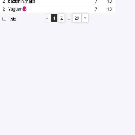
2
bazishin.maks
7
13
2
Yaguar
7
13
«
1
2
...
29
»