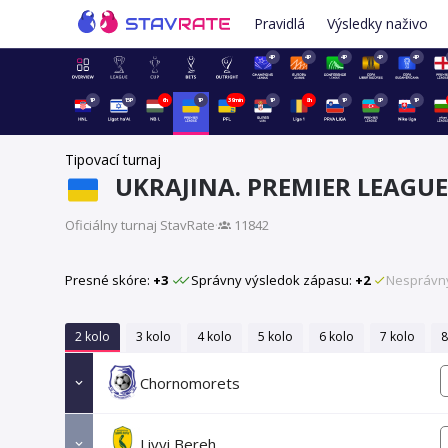
Pravidlá
Výsledky naživo
4P
4P
4P
4P
4P
1P
15P
6h
1P
39min
1P
8h
1P
8P
1P
Tipovací turnaj
UKRAJINA. PREMIER LEAGUE
Oficiálny turnaj StavRate
·
11842
Presné skóre:
+3
Správny výsledok zápasu:
+2
Nesprávn
2 kolo
3 kolo
4 kolo
5 kolo
6 kolo
7 kolo
8
Chornomorets
Livyi Bereh