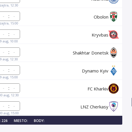
zajtra, 12:30
:
Obolon
zajtra, 15:00
:
Kryvbas
9 aug, 10:00
:
Shakhtar Donetsk
9 aug, 12:30
:
Dynamo Kyiv
9 aug, 15:00
:
FC Kharkiv
10 aug, 12:30
:
LNZ Cherkasy
10 aug, 15:00
 226
MIESTO:
BODY: