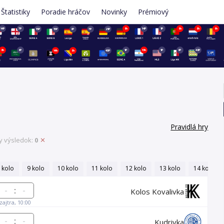
Štatistiky
Poradie hráčov
Novinky
Prémiový
14P
7P
9h
14P
1P
9h
8h
9h
15P
15P
8P
7P
21P
8h
6P
1P
13h
1P
8P
48P
14h
8h
40P
Pravidlá hry
y výsledok:
0
 kolo
9 kolo
10 kolo
11 kolo
12 kolo
13 kolo
14 kolo
:
Kolos Kovalivka
zajtra, 10:00
:
Kudrivka