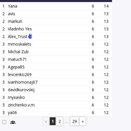
1
Yana
6
14
2
avis
6
13
2
markun
6
13
2
Vladinho Yes
6
13
2
Alex_Trust
6
13
3
mmoskalets
6
12
3
Michal Zub
6
12
3
matuch71
6
12
3
Agepa85
6
12
3
levcenko269
6
12
3
ivanhomonaj67
6
12
3
davidkurovskij
6
12
3
myxasko
6
12
3
zinchenko.v.m.
6
12
3
ya06
6
12
«
1
2
...
29
»