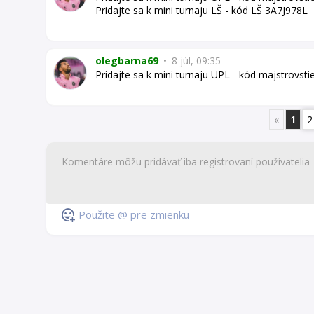
Pridajte sa k mini turnaju LŠ - kód LŠ 3A7J978L
olegbarna69
•
8 júl, 09:35
Pridajte sa k mini turnaju UPL - kód majstrovst
«
1
2
Použite @ pre zmienku