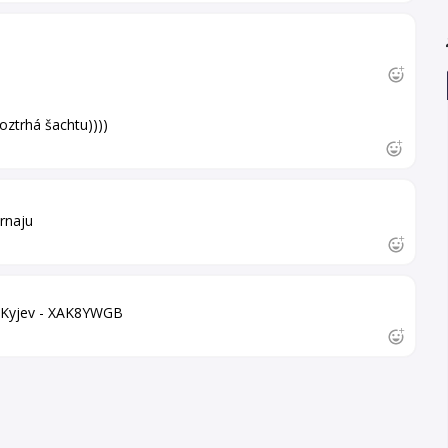
ztrhá šachtu))))
rnaju
o Kyjev - XAK8YWGB