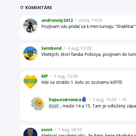
KOMENTÁRE
andronniy2412
•
včera, 14:59
Pozývam vás pridať sa k mini turnaju "Shakhta
Sembond
•
4 aug, 03:28
Všetkých, ktorí fandia Polissya, pozývam do t
MP
•
3 aug, 15:49
Kde sa stratilo 1. kolo zo zoznamu kôl?🤨
Харьковчанка
•
3 aug, 16:05
•
@MP
, medzi 14 a 15. Tam je odložený zá
кноп
•
1 aug, 06:50
Niektorí zasvätení píšu, že Betis berie Mudryka 