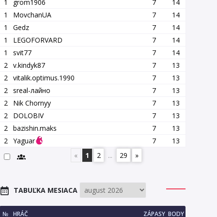
1
grom1906
7
14
1
MovchanUA
7
14
1
Gedz
7
14
1
LEGOFORVARD
7
14
1
svit77
7
14
2
v.kindyk87
7
13
2
vitalik.optimus.1990
7
13
2
srеаl-лайно
7
13
2
Nik Chornyy
7
13
2
DOLOBIV
7
13
2
bazishin.maks
7
13
2
Yaguar
7
13
«
1
2
...
29
»
TABUĽKA MESIACA
№
HRÁČ
ZÁPASY
BODY