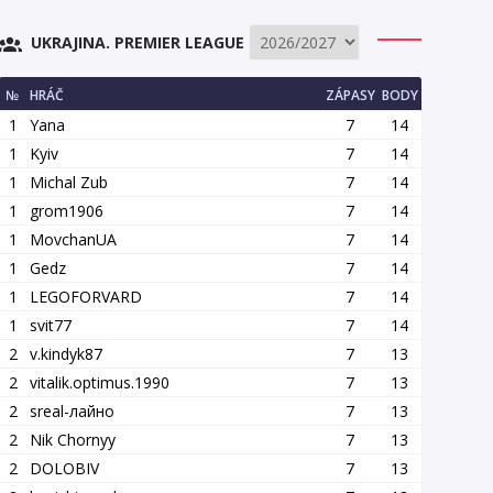
UKRAJINA. PREMIER LEAGUE
№
HRÁČ
ZÁPASY
BODY
1
Yana
7
14
1
Kyiv
7
14
1
Michal Zub
7
14
1
grom1906
7
14
1
MovchanUA
7
14
1
Gedz
7
14
1
LEGOFORVARD
7
14
1
svit77
7
14
2
v.kindyk87
7
13
2
vitalik.optimus.1990
7
13
2
srеаl-лайно
7
13
2
Nik Chornyy
7
13
2
DOLOBIV
7
13