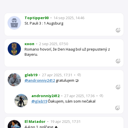
Toptipper00
•
14 sep 2025, 14:46
St. Pauli 3 : 1 Augsburg
кноп
•
2 sep 2025, 07:50
Romano hovorí, že Den Haag bol už prepustený z
Bayeru.
gleb19
•
27 apr 2025, 17:31
•
@andronniy2412
gratulujem 🤝
andronniy2412
•
27 apr 2025, 17:36
•
@gleb19
Ďakujem, sám som nečakal
El Matador
•
19 apr 2025, 17:31
4-4 po 1. polčase 🔥