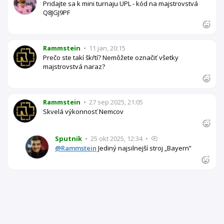
Pridajte sa k mini turnaju UPL - kód na majstrovstvá
Q8JGJ9PF
Rammstein
•
11 jan, 20:15
Prečo ste takí škŕtí? Nemôžete označiť všetky
majstrovstvá naraz?
Rammstein
•
27 sep 2025, 21:05
Skvelá výkonnosť Nemcov
Sputnik
•
25 okt 2025, 12:34
•
@Rammstein
Jediný najsilnejší stroj „Bayern”