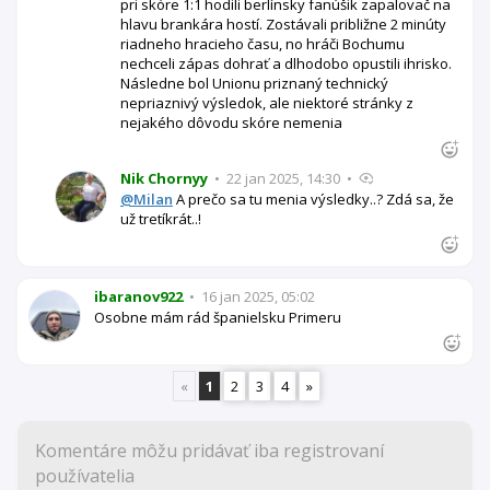
pri skóre 1:1 hodili berlínsky fanúšik zapalovač na
hlavu brankára hostí. Zostávali približne 2 minúty
riadneho hracieho času, no hráči Bochumu
nechceli zápas dohrať a dlhodobo opustili ihrisko.
Následne bol Unionu priznaný technický
nepriaznivý výsledok, ale niektoré stránky z
nejakého dôvodu skóre nemenia
Nik Chornyy
•
22 jan 2025, 14:30
•
@Milan
A prečo sa tu menia výsledky..? Zdá sa, že
už tretíkrát..!
ibaranov922
•
16 jan 2025, 05:02
Osobne mám rád španielsku Primeru
«
1
2
3
4
»