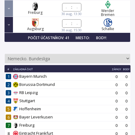
:
Werder
Freiburg
30 aug, 13:30
Bremen
:
Augsburg
Schalke
30 aug, 15:30
POČET ÚČASTNÍKOV: 41
MIESTO:
BODY:
#
ZÁKLADNÁ ČASŤ
ZÁPASY
BODY
Bayern Munich
1
0
0
Borussia Dortmund
2
0
0
RB Leipzig
3
0
0
Stuttgart
4
0
0
Hoffenheim
5
0
0
Bayer Leverkusen
6
0
0
Freiburg
7
0
0
Eintracht Frankfurt
8
0
0