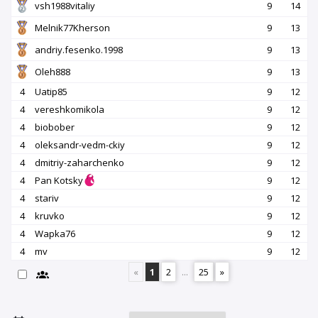
vsh1988vitaliy
9
14
Melnik77Kherson
9
13
andriy.fesenko.1998
9
13
Oleh888
9
13
4
Uatip85
9
12
4
vereshkomikola
9
12
4
biobober
9
12
4
oleksandr-vedm-ckiy
9
12
4
dmitriy-zaharchenko
9
12
4
Pan Kotsky
9
12
4
stariv
9
12
4
kruvko
9
12
4
Wapka76
9
12
4
mv
9
12
«
1
2
...
25
»