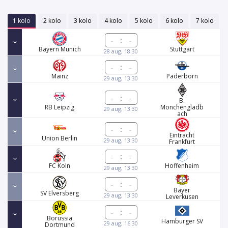
1 kolo
2 kolo
3 kolo
4 kolo
5 kolo
6 kolo
7 kolo
:
Bayern Munich
Stuttgart
28 aug, 18:30
:
Mainz
Paderborn
29 aug, 13:30
:
B.
RB Leipzig
Monchengladb
29 aug, 13:30
ach
:
Eintracht
Union Berlin
29 aug, 13:30
Frankfurt
:
FC Koln
Hoffenheim
29 aug, 13:30
:
Bayer
SV Elversberg
29 aug, 13:30
Leverkusen
:
Borussia
Hamburger SV
29 aug, 16:30
Dortmund