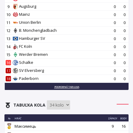
Augsburg
9
0
0
Mainz
10
0
0
Union Berlin
11
0
0
B. Monchengladbach
12
0
0
Hamburger SV
13
0
0
FC Koln
14
0
0
Werder Bremen
15
0
0
Schalke
16
0
0
SV Elversberg
17
0
0
Paderborn
18
0
0
PODROBNÁ TABUĽKA
TABUĽKA KOLA
№
HRÁČ
ZÁPASY
BODY
Максимець
9
16