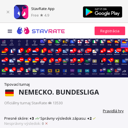
StavRate App
Free
4.9
3P
3P
3P
3P
3P
13P
6P
14P
13P
7P
6P
20P
5h
13P
5h
1h
1h
2h
6P
1h
14P
2h
1P
38min
21P
2h
1h
38min
2h
1h
14P
8min
1h
8min
1h
2h
4h
7P
2h
2h
5P
9h
5h
39P
5h
4h
7h
7P
47P
68P
4P
152P
Tipovací turnaj
NEMECKO. BUNDESLIGA
Oficiálny turnaj StavRate
·
13530
Pravidlá hry
Presné skóre:
+3
Správny výsledok zápasu:
+2
Nesprávny výsledok:
0