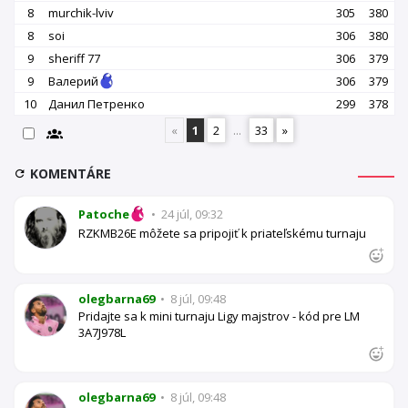
8
murchik-lviv
305
380
8
soi
306
380
9
sheriff 77
306
379
9
Валерий
306
379
10
Данил Петренко
299
378
«
1
2
...
33
»
KOMENTÁRE
Patoche
•
24 júl, 09:32
RZKMB26E môžete sa pripojiť k priateľskému turnaju
olegbarna69
•
8 júl, 09:48
Pridajte sa k mini turnaju Ligy majstrov - kód pre LM
3A7J978L
olegbarna69
•
8 júl, 09:48