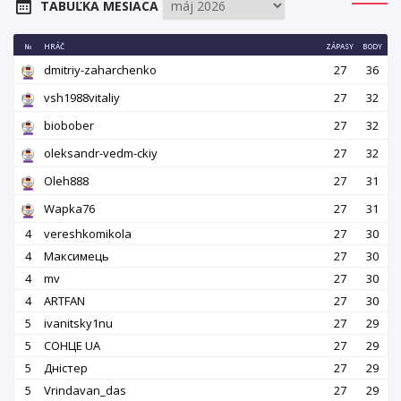
TABUĽKA MESIACA
№
HRÁČ
ZÁPASY
BODY
dmitriy-zaharchenko
27
36
vsh1988vitaliy
27
32
biobober
27
32
oleksandr-vedm-ckiy
27
32
Oleh888
27
31
Wapka76
27
31
4
vereshkomikola
27
30
4
Максимець
27
30
4
mv
27
30
4
ARTFAN
27
30
5
ivanitsky1nu
27
29
5
СОНЦЕ UA
27
29
5
Дністер
27
29
5
Vrindavan_das
27
29