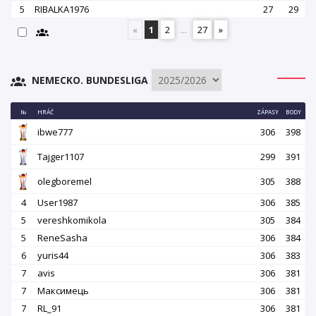
5
RIBALKA1976
27
29
«
1
2
...
27
»
NEMECKO. BUNDESLIGA
№
HRÁČ
ZÁPASY
BODY
ibwe777
306
398
Tajger1107
299
391
olegboremel
305
388
4
User1987
306
385
5
vereshkomikola
305
384
5
ReneSasha
306
384
6
yuris44
306
383
7
avis
306
381
7
Максимець
306
381
7
RL_91
306
381