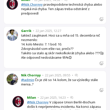
@Nik Chornyy
pravdepodobne technická chyba alebo
nejaká iná chyba. Ten zápas treba odstrániť z
predpovedí
Garrik
•
22 jan 2025, 12:27
taktiež zaujímavé. Hoci sa u mňa od 15. decembra nič
nezmenilo:
14. kolo Miesto: 7. 1 bod: 10.
Zdvojnásobil som ešte raz, prečo??
Takéto sa stalo aj skôr niekoľkokrát (chyba alebo ???🤔)
Ale odpoveď nedostávame 95%😊
Nik Chornyy
•
22 jan 2025, 09:55
•
@admin
Čo je zlé so 14. kolom, že sa výsledky stále
menia..?
Milan
•
22 jan 2025, 14:23
•
@Nik Chornyy
V zápase Union Berlín-Bochum
došlo k nepríjemnému incidentu. Na konci zápasu