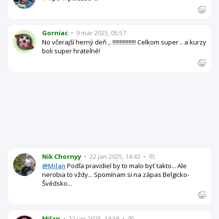
Gorniac
•
9 mar 2025, 05:57
No včerajší herný deň ,. !!!!!!!!!!!!!!!! Celkom super .. a kurzy
boli super hrateľné!
Nik Chornyy
•
22 jan 2025, 14:43
•
@Milan
Podľa pravidiel by to malo byť takto... Ale
nerobia to vždy... Spomínam si na zápas Belgicko-
Švédsko...
Milan
•
22 jan 2025, 14:38
•