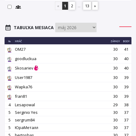
«
1
2
...
13
»
TABUĽKA MESIACA
№
HRÁČ
ZÁPASY
BODY
OM27
30
41
goodluckua
30
40
Skosariev
30
40
User1987
30
39
Wapka76
30
39
fran81
30
39
4
Lesapowal
29
38
5
Serginio Yes
30
37
5
sergrum84
30
37
5
ЮраМеталл
30
37
5
bertoshas
30
37