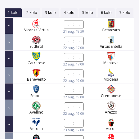
1 kolo
2 kolo
3 kolo
4 kolo
5 kolo
6 kolo
7 kolo
:
Vicenza Virtus
Catanzaro
21 aug, 18:30
:
Sudtirol
Virtus Entella
22 aug, 17:00
:
Carrarese
Mantova
22 aug, 17:00
:
Benevento
Modena
22 aug, 19:00
:
Empoli
Cremonese
22 aug, 19:00
:
Avellino
Arezzo
22 aug, 19:00
:
Verona
Ascoli
23 aug, 17:00