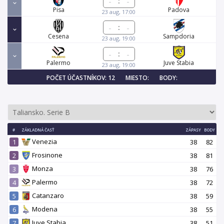
:
Pisa
Padova
23 aug, 17:00
:
Cesena
Sampdoria
23 aug, 19:00
:
Palermo
Juve Stabia
23 aug, 19:00
POČET ÚČASTNÍKOV: 12
MIESTO:
BODY:
#
ZÁKLADNÁ ČASŤ
ZÁPASY
BODY
Venezia
1
38
82
Frosinone
2
38
81
Monza
3
38
76
Palermo
4
38
72
Catanzaro
5
38
59
Modena
6
38
55
Juve Stabia
7
38
51