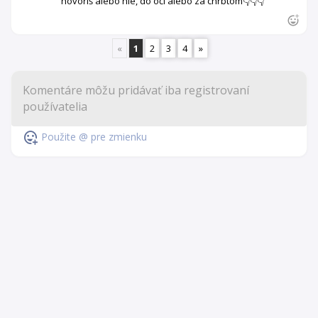
hovoríš alebo nie, do očí alebo za chrbtom👇👇👇
«
1
2
3
4
»
Použite @ pre zmienku