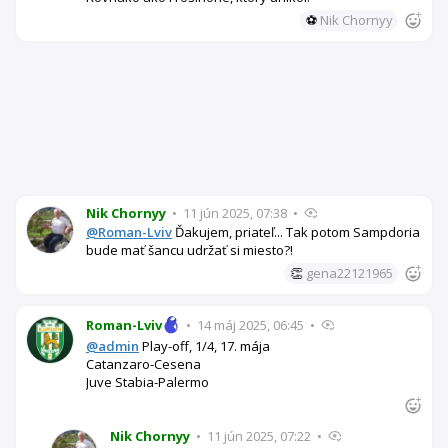
⚽
Nik Chornyy
Nik Chornyy
•
11 jún 2025, 07:38
•
@Roman-Lviv
Ďakujem, priateľ... Tak potom Sampdoria
bude mať šancu udržať si miesto?!
👏
gena22121965
Roman-Lviv
•
14 máj 2025, 06:45
•
@admin
Play-off, 1/4, 17. mája
Catanzaro-Cesena
Juve Stabia-Palermo
Nik Chornyy
•
11 jún 2025, 07:22
•