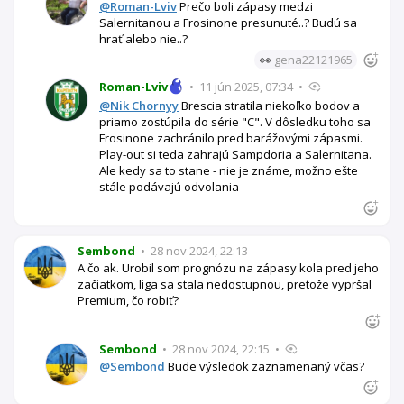
@Roman-Lviv
Prečo boli zápasy medzi
Salernitanou a Frosinone presunuté..? Budú sa
hrať alebo nie..?
👀
gena22121965
Roman-Lviv
•
11 jún 2025, 07:34
•
@Nik Chornyy
Brescia stratila niekoľko bodov a
priamo zostúpila do série "C". V dôsledku toho sa
Frosinone zachránilo pred barážovými zápasmi.
Play-out si teda zahrajú Sampdoria a Salernitana.
Ale kedy sa to stane - nie je známe, možno ešte
stále podávajú odvolania
Sembond
•
28 nov 2024, 22:13
A čo ak. Urobil som prognózu na zápasy kola pred jeho
začiatkom, liga sa stala nedostupnou, pretože vypršal
Premium, čo robiť?
Sembond
•
28 nov 2024, 22:15
•
@Sembond
Bude výsledok zaznamenaný včas?