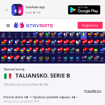
StavRate App
Free
4.9
2P
2P
2P
3P
3P
12P
5P
13P
12P
6P
5P
19P
15h
12P
5P
20h
13h
15h
5P
16h
13P
16h
17h
16h
20P
15h
18h
16h
15h
20h
13P
17h
13h
12h
21h
19h
19h
6P
18h
19h
4P
2h
20h
38P
1h
1h
4min
7P
46P
68P
3P
151P
Tipovací turnaj
TALIANSKO. SERIE B
Oficiálny turnaj StavRate
·
386
Pravidlá hry
Presné skóre:
+3
Správny výsledok zápasu:
+2
Nesprávny výsledok:
0