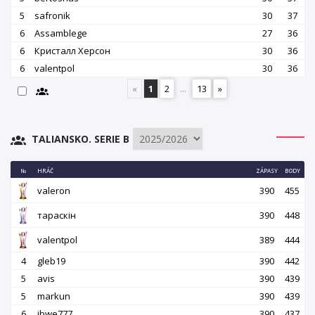
5
safronik
30
37
6
Assamblege
27
36
6
Кристалл Херсон
30
36
6
valentpol
30
36
«
1
2
...
13
»
TALIANSKO. SERIE B
№
HRÁČ
ZÁPASY
BODY
valeron
390
455
тараскін
390
448
valentpol
389
444
4
gleb19
390
442
5
avis
390
439
5
markun
390
439
6
ibwe777
390
437