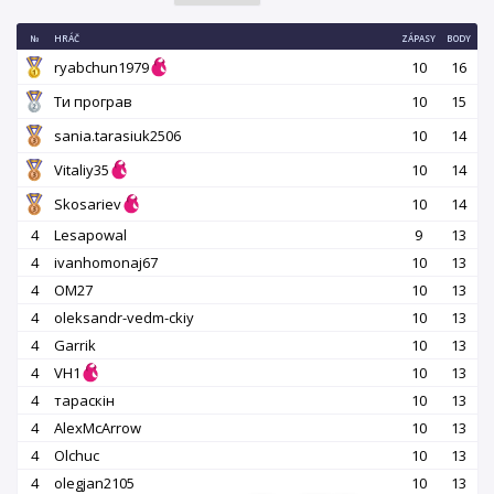
№
HRÁČ
ZÁPASY
BODY
ryabchun1979
10
16
Ти програв
10
15
sania.tarasiuk2506
10
14
Vitaliy35
10
14
Skosariev
10
14
4
Lesapowal
9
13
4
ivanhomonaj67
10
13
4
OM27
10
13
4
oleksandr-vedm-ckiy
10
13
4
Garrik
10
13
4
VH1
10
13
4
тараскін
10
13
4
AlexMcArrow
10
13
4
Olchuc
10
13
4
olegjan2105
10
13