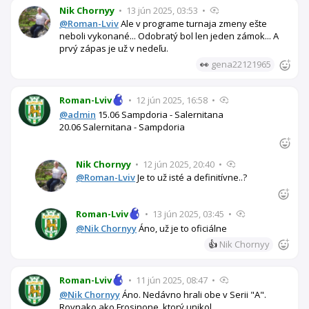
Nik Chornyy
•
13 jún 2025, 03:53
•
@Roman-Lviv
Ale v programe turnaja zmeny ešte
neboli vykonané... Odobratý bol len jeden zámok... A
prvý zápas je už v nedeľu.
👀
gena22121965
Roman-Lviv
•
12 jún 2025, 16:58
•
@admin
15.06 Sampdoria - Salernitana
20.06 Salernitana - Sampdoria
Nik Chornyy
•
12 jún 2025, 20:40
•
@Roman-Lviv
Je to už isté a definitívne..?
Roman-Lviv
•
13 jún 2025, 03:45
•
@Nik Chornyy
Áno, už je to oficiálne
👍
Nik Chornyy
Roman-Lviv
•
11 jún 2025, 08:47
•
@Nik Chornyy
Áno. Nedávno hrali obe v Serii "A".
Rovnako ako Frosinone, ktorý unikol.