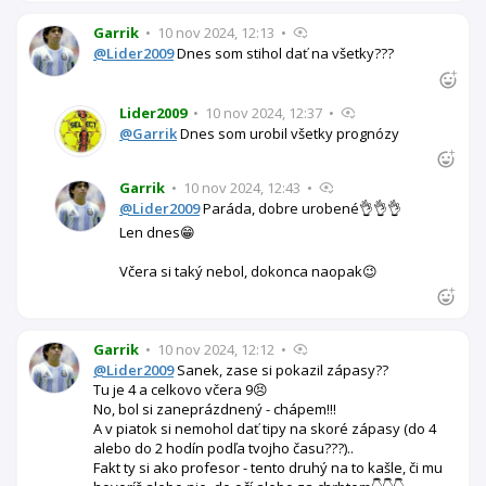
Garrik
•
10 nov 2024, 12:13
•
@Lider2009
Dnes som stihol dať na všetky???
Lider2009
•
10 nov 2024, 12:37
•
@Garrik
Dnes som urobil všetky prognózy
Garrik
•
10 nov 2024, 12:43
•
@Lider2009
Paráda, dobre urobené👌👌👌
Len dnes😁
Včera si taký nebol, dokonca naopak😉
Garrik
•
10 nov 2024, 12:12
•
@Lider2009
Sanek, zase si pokazil zápasy??
Tu je 4 a celkovo včera 9😣
No, bol si zaneprázdnený - chápem!!!
A v piatok si nemohol dať tipy na skoré zápasy (do 4
alebo do 2 hodín podľa tvojho času???)..
Fakt ty si ako profesor - tento druhý na to kašle, či mu