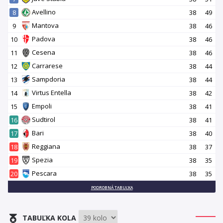
Avellino
8
38
49
Mantova
9
38
46
Padova
10
38
46
Cesena
11
38
46
Carrarese
12
38
44
Sampdoria
13
38
44
Virtus Entella
14
38
42
Empoli
15
38
41
Sudtirol
16
38
41
Bari
17
38
40
Reggiana
18
38
37
Spezia
19
38
35
Pescara
20
38
35
PODROBNÁ TABUĽKA
TABUĽKA KOLA