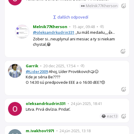
👀
Melnik77Kherson
ďalších odpovedí
Melnik77Kherson
•
15 apr, 09:48
•
@oleksandrkudrin331
,,tu máš medailu,,,,👍...
Zober si...neuplynul ani mesiac a ty si niekam
chystal,😁
Garrik
•
20 dec 2025, 17:54
•
@Lider2009
Ahoj, Líder Provtikovich🤝😊
Kde je séria Be????
O 14:30 sú predpovede EEE a o 16:00 dEE?😔
oleksandrkudrin331
•
24 jún 2025, 18:41
Litva. Prvá divízia. Pridať.
😂
eac13
m.ivakhov1971
•
24 jún 2025, 13:18