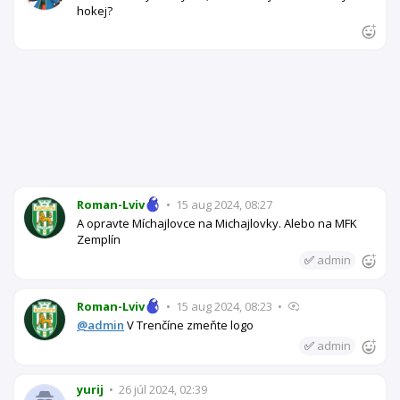
hokej?
Roman-Lviv
•
15 aug 2024, 08:27
A opravte Míchajlovce na Michajlovky. Alebo na MFK
Zemplín
✅
admin
Roman-Lviv
•
15 aug 2024, 08:23
•
@admin
V Trenčíne zmeňte logo
✅
admin
yurij
•
26 júl 2024, 02:39