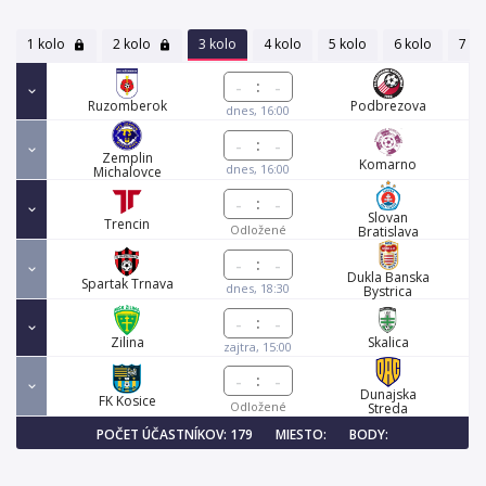
1 kolo
2 kolo
3 kolo
4 kolo
5 kolo
6 kolo
7 ko
:
Ruzomberok
Podbrezova
dnes, 16:00
:
Zemplin
Komarno
dnes, 16:00
Michalovce
:
Slovan
Trencin
Odložené
Bratislava
:
Dukla Banska
Spartak Trnava
dnes, 18:30
Bystrica
:
Zilina
Skalica
zajtra, 15:00
:
Dunajska
FK Kosice
Odložené
Streda
POČET ÚČASTNÍKOV: 179
MIESTO:
BODY: