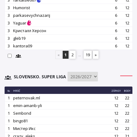
3
fantaisie067
6
12
3
Humorist
6
12
3
parkasevychnazarij
6
12
3
Yaguar
6
12
3
Кристалл Херсон
6
12
3
gleb19
6
12
3
kantora09
6
12
«
1
2
...
19
»
SLOVENSKO. SUPER LIGA
№
HRÁČ
ZÁPASY
BODY
1
peternovak.ml
12
22
1
emin-amanb-yli
12
22
1
Sembond
12
22
1
bingo81
12
22
1
Мистер Икс
12
22
2
crazy_aleks
12
21