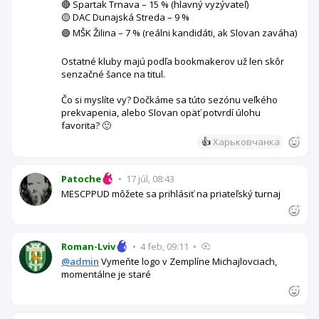
🔴 Spartak Trnava – 15 % (hlavný vyzývateľ)
🟡 DAC Dunajská Streda – 9 %
🟢 MŠK Žilina – 7 % (reálni kandidáti, ak Slovan zaváha)
Ostatné kluby majú podľa bookmakerov už len skôr
senzačné šance na titul.
Čo si myslíte vy? Dočkáme sa túto sezónu veľkého
prekvapenia, alebo Slovan opäť potvrdí úlohu
favorita? 🙂
👍
Харьковчанка
Patoche
•
17 júl, 08:43
MESCPPUD môžete sa prihlásiť na priateľský turnaj
Roman-Lviv
•
4 feb, 09:11
•
@admin
Vymeňte logo v Zemplíne Michajlovciach,
momentálne je staré