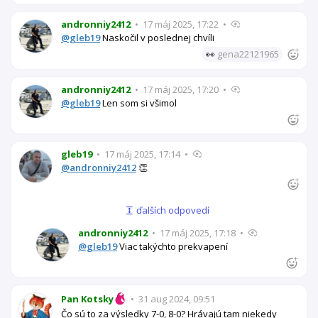
andronniy2412
•
17 máj 2025, 17:22
•
@gleb19
Naskočil v poslednej chvíli
👀
gena22121965
andronniy2412
•
17 máj 2025, 17:20
•
@gleb19
Len som si všimol
gleb19
•
17 máj 2025, 17:14
•
@andronniy2412
👏
ďalších odpovedí
andronniy2412
•
17 máj 2025, 17:18
•
@gleb19
Viac takýchto prekvapení
Pan Kotsky
•
31 aug 2024, 09:51
Čo sú to za výsledky 7-0, 8-0? Hrávajú tam niekedy