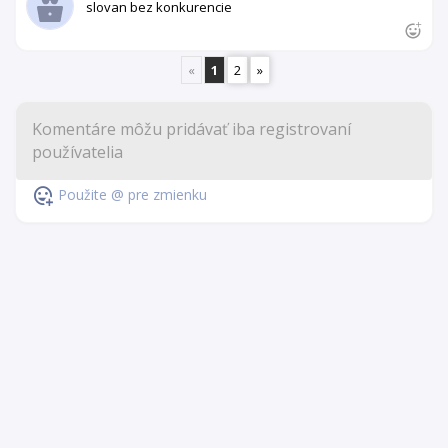
slovan bez konkurencie
«
1
2
»
Použite @ pre zmienku