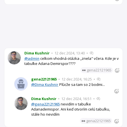
Dima Kushnir
•
12 dec 2024, 13:40
•
@admin
celkom vhodná otázka „znela" včera. Kde je v
tabuľke Adana Demirspor????
👀
gena22121965
gena22121965
•
12 dec 2024, 16:25
•
@Dima Kushnir
Pľúcže sa tam so 2 bodmi...
Dima Kushnir
•
12 dec 2024, 16:51
•
@gena22121965
nevidím v tabuľke
Adanademispor. Ani keď otvorím celú tabuľku,
stále ho nevidím
👀
gena22121965