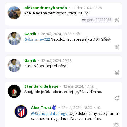
oleksandr-mayboroda
•
11 dec 2024, 08:25
kde je adana demirspor v tabuľke????
👀
gena22121965
Garrik
•
26 máj 2024, 18:38
•
@ibaranov922
Nepoložil som preglejku 7:0 ???😂✌️
Garrik
•
12 máj 2024, 19:28
Sarai vôbec neprehráva..
Standard de liege
•
12 máj 2024, 17:42
Ahoj, kde je 36. kolo tureckej ligy? Nevidím ho.
Alex_Trust
•
12 máj 2024, 18:20
•
@Standard de liege
Už je dokončený a celý turnaj
sa dnes hral v jednom časovom termíne.