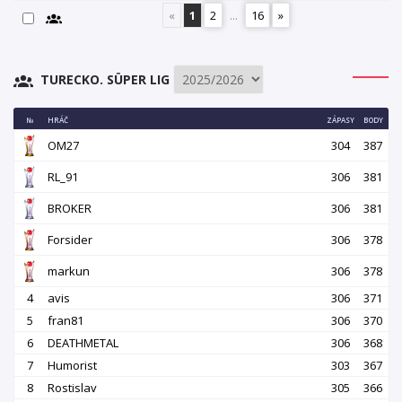
«
1
2
...
16
»
TURECKO. SÜPER LIG
№
HRÁČ
ZÁPASY
BODY
OM27
304
387
RL_91
306
381
BROKER
306
381
Forsider
306
378
markun
306
378
4
avis
306
371
5
fran81
306
370
6
DEATHMETAL
306
368
7
Humorist
303
367
8
Rostislav
305
366