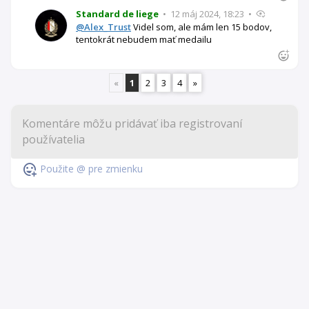
Standard de liege
•
12 máj 2024, 18:23
•
@Alex_Trust
Videl som, ale mám len 15 bodov,
tentokrát nebudem mať medailu
«
1
2
3
4
»
Použite @ pre zmienku