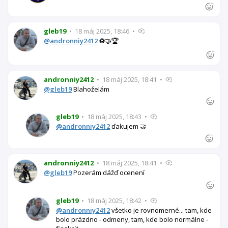
gleb19
•
18 máj 2025, 18:46
•
@andronniy2412
⚽🤝🏆
andronniy2412
•
18 máj 2025, 18:41
•
@gleb19
Blahoželám
gleb19
•
18 máj 2025, 18:43
•
@andronniy2412
ďakujem 🤝
andronniy2412
•
18 máj 2025, 18:41
•
@gleb19
Pozerám dážď ocenení
gleb19
•
18 máj 2025, 18:42
•
@andronniy2412
všetko je rovnomerné... tam, kde
bolo prázdno - odmeny, tam, kde bolo normálne -