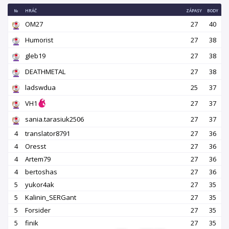
№
HRÁČ
ZÁPASY
BODY
OM27
27
40
Humorist
27
38
gleb19
27
38
DEATHMETAL
27
38
ladswdua
25
37
VH1
27
37
sania.tarasiuk2506
27
37
4
translator8791
27
36
4
Oresst
27
36
4
Artem79
27
36
4
bertoshas
27
36
5
yukor4ak
27
35
5
Kalinin_SERGant
27
35
5
Forsider
27
35
5
finik
27
35