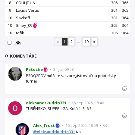
8
СОНЦЕ UA
306
366
9
Lucius Verus
301
365
10
Savkoff
301
364
10
Зmey_09
302
364
10
tofik
306
364
«
1
2
...
19
»
KOMENTÁRE
Patoche
•
24 júl, 09:53
P3DQ2RDV môžete sa zaregistrovať na priateľský
turnaj
oleksandrkudrin331
•
16 sep 2025, 18:40
TURÉNSKO. SUPERLIGA. Kolá 1. 3. 6 ?
Alex_Trust
•
16 sep 2025, 18:59
•
@oleksandrkudrin331
tak