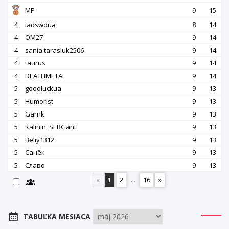
MP
9
15
4
ladswdua
8
14
4
OM27
9
14
4
sania.tarasiuk2506
9
14
4
taurus
9
14
4
DEATHMETAL
9
14
5
goodluckua
9
13
5
Humorist
9
13
5
Garrik
9
13
5
Kalinin_SERGant
9
13
5
Beliy1312
9
13
5
Санёк
9
13
5
Славо
9
13
«
1
2
...
16
»
TABUĽKA MESIACA