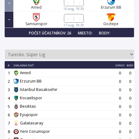
:
Amed
Erzurum BB
16 aug, 18:30
:
Samsunspor
Goztepe
17 aug, 18:30
POČET ÚČASTNÍKOV: 26
MIESTO:
BODY:
#
ZÁKLADNÁ ČASŤ
ZÁPASY
BODY
Amed
1
0
0
Erzurum BB
2
0
0
Istanbul Basaksehir
3
0
0
Kocaelispor
4
0
0
Besiktas
5
0
0
Eyupspor
6
0
0
Galatasaray
7
0
0
Yeni Corumspor
8
0
0