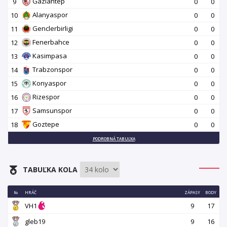
Gaziantep
9
0
0
Alanyaspor
10
0
0
Genclerbirligi
11
0
0
Fenerbahce
12
0
0
Kasimpasa
13
0
0
Trabzonspor
14
0
0
Konyaspor
15
0
0
Rizespor
16
0
0
Samsunspor
17
0
0
Goztepe
18
0
0
PODROBNÁ TABUĽKA
TABUĽKA KOLA
№
HRÁČ
ZÁPASY
BODY
VH1
9
17
gleb19
9
16