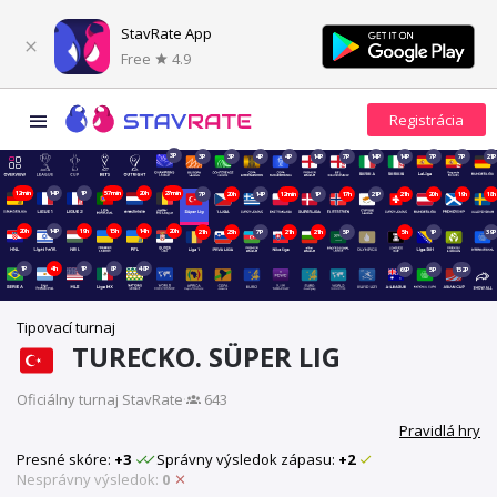
StavRate App
Free
4.9
3P
3P
3P
4P
4P
14P
7P
14P
14P
7P
7P
21P
12min
14P
1P
57min
20h
27min
7P
20h
14P
12min
1P
17h
21P
21h
20h
19h
18h
20h
14P
19h
15h
14h
20h
21h
23h
7P
21h
21h
5P
5h
1P
39P
1P
4h
1P
8P
48P
69P
5P
152P
Tipovací turnaj
TURECKO. SÜPER LIG
Oficiálny turnaj StavRate
·
643
Pravidlá hry
Presné skóre:
+3
Správny výsledok zápasu:
+2
Nesprávny výsledok:
0