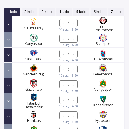
1 kolo
2 kolo
3 kolo
4 kolo
5 kolo
6 kolo
7 kolo
:
Yeni
Galatasaray
14 aug, 18:30
Corumspor
:
Konyaspor
Rizespor
15 aug, 16:00
:
Kasimpasa
Trabzonspor
15 aug, 16:00
:
Genclerbirligi
Fenerbahce
15 aug, 18:30
:
Gaziantep
Alanyaspor
15 aug, 18:30
:
Istanbul
Kocaelispor
16 aug, 16:00
Basaksehir
:
Besiktas
Eyupspor
16 aug, 18:30