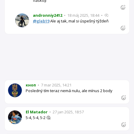
fiasko))
andronniy2412
•
18 máj 2025, 18:44
•
@gleb19
Ale aj tak, mal si úspešný týždeň
кноп
•
7 mar 2025, 14:21
Posledný tím teraz nemá nulu, ale mínus 2 body
El Matador
•
27 jan 2025, 18:57
5-4, 5-4, 5-2 🤔