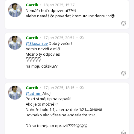
Garrik
•
18 jan 2025, 15:37
Nemáš chuť odpovedať??😔
Alebo nemáš čo povedať k tomuto incidentu???😎
Garrik
•
17 jan 2025, 20:51
•
@Skosariev
Dobrý večer!
Admin nevidí a mlčí....
Možno ty odpovieš
👇👇👇👇👇
na moju otázku??
Garrik
•
17 jan 2025, 18:15
•
@admin
Ahoj!
Pozri si môj tip na сарай1
Ako je to možné??
Nahoře bolo 1:1, a teraz dole 1:21....😅😅😅
Rovnako ako včera na Anderlecht 1:12..
Dá sa to nejako opraviť????🤔🤔🤔