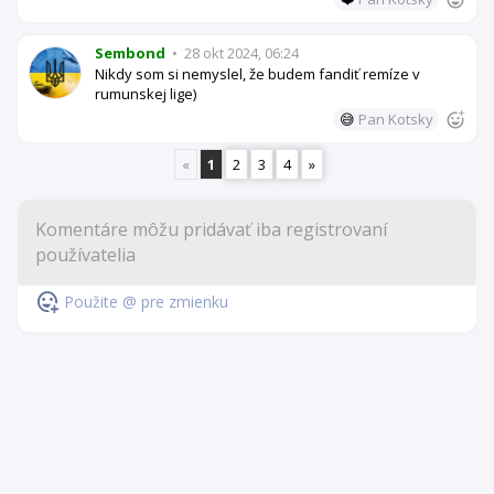
Sembond
•
28 okt 2024, 06:24
Nikdy som si nemyslel, že budem fandiť remíze v
rumunskej lige)
😅
Pan Kotsky
«
1
2
3
4
»
Použite @ pre zmienku