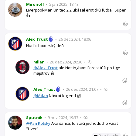
Mironoff
•
5 jan 2025, 18:43
Liverpool-Man United 2:2 ukázal erotickú futbal. Super
👍
Alex_Trust
•
26 dec 2024, 18:06
Nudíci boxerský deň
Milan
•
26 dec 2024, 20:30
•
@Alex_Trust
ale Nottingham Forest túži po Lige
majstrov 😁
Alex_Trust
•
26 dec 2024, 21:07
•
@Milan
Návrat legiend 🙌
Sputnik
•
9 nov 2024, 19:37
•
@Pan Kotsky
Aká šanca, tu stačí jednoducho vziať
"Liver"
❤️
Pan Kotsky