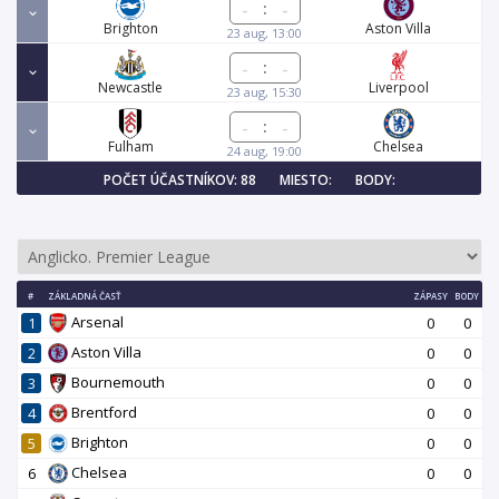
:
Brighton
Aston Villa
23 aug, 13:00
:
Newcastle
Liverpool
23 aug, 15:30
:
Fulham
Chelsea
24 aug, 19:00
POČET ÚČASTNÍKOV: 88
MIESTO:
BODY:
#
ZÁKLADNÁ ČASŤ
ZÁPASY
BODY
Arsenal
1
0
0
Aston Villa
2
0
0
Bournemouth
3
0
0
Brentford
4
0
0
Brighton
5
0
0
Chelsea
6
0
0