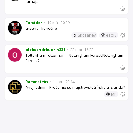
turnaja
Forsider
•
19 máj, 20:39
arsenal, konečne
🤘
Skosariev
🏆
eac13
oleksandrkudrin331
•
22 mar, 16:22
Tottenham Tottenham - Nottingham Forest Nottingham
Forest ?
Rammstein
•
11 jan, 20:14
Ahoj, admini. Prečo nie sú majstrovstvá Írska a Islandu?
😂
MP