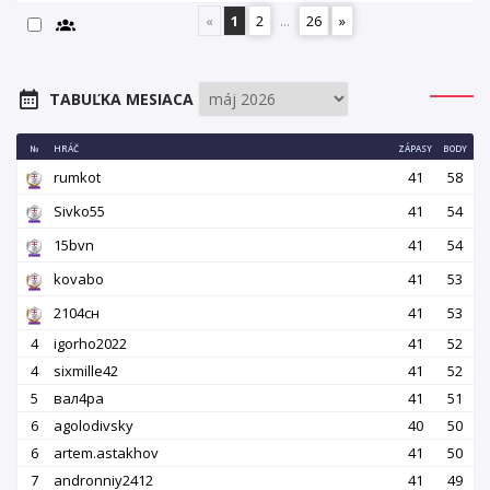
«
1
2
...
26
»
TABUĽKA MESIACA
№
HRÁČ
ZÁPASY
BODY
rumkot
41
58
Sivko55
41
54
15bvn
41
54
kovabo
41
53
2104сн
41
53
4
igorho2022
41
52
4
sixmille42
41
52
5
вал4ра
41
51
6
agolodivsky
40
50
6
artem.astakhov
41
50
7
andronniy2412
41
49