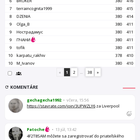
6
BROKER
380
416
7
terraincognita1999
380
415
8
DZENIA
380
414
9
Olga_B
380
411
9
Нострадамус
380
411
9
ПЧАНИ
380
411
9
tofik
380
411
10
karpatu_rakhiv
378
410
10
M_Ivanov
380
410
«
1
2
...
38
»
KOMENTÁRE
gechagecha1992
•
včera, 15:56
https://stavrate.com/join/3UPWZLY6
za Liverpool
Patoche
•
13 júl, 13:42
4F2T8SAM môžete sa zaregistrovať do priateľského