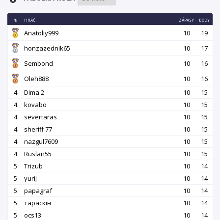
№
HRÁČ
ZÁPASY
BODY
Аnatoliy999
10
19
honzazednik65
10
17
Sembond
10
16
Oleh888
10
16
4
Dima 2
10
15
4
kovabo
10
15
4
severtaras
10
15
4
sheriff 77
10
15
4
nazgul7609
10
15
4
Ruslan55
10
15
5
Trizub
10
14
5
yurij
10
14
5
papagraf
10
14
5
тараскін
10
14
5
ocs13
10
14