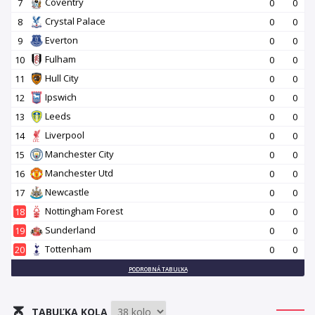
Coventry
7
0
0
Crystal Palace
8
0
0
Everton
9
0
0
Fulham
10
0
0
Hull City
11
0
0
Ipswich
12
0
0
Leeds
13
0
0
Liverpool
14
0
0
Manchester City
15
0
0
Manchester Utd
16
0
0
Newcastle
17
0
0
Nottingham Forest
18
0
0
Sunderland
19
0
0
Tottenham
20
0
0
PODROBNÁ TABUĽKA
TABUĽKA KOLA