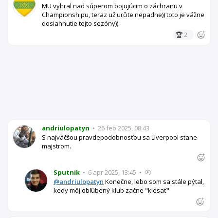
MU vyhral nad súperom bojujúcim o záchranu v
Championshipu, teraz už určite nepadne)) toto je vážne
dosiahnutie tejto sezóny))
🏆
2
andriulopatyn
•
26 feb 2025, 08:43
S najväčšou pravdepodobnosťou sa Liverpool stane
majstrom.
Sputnik
•
6 apr 2025, 13:45
•
@andriulopatyn
Konečne, lebo som sa stále pýtal,
kedy môj obľúbený klub začne "klesať"