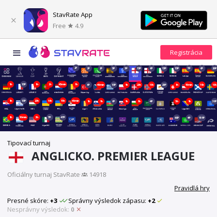
StavRate App
Free
4.9
2P
2P
2P
3P
3P
13P
6P
13P
13P
7P
6P
20P
1h
13P
1h
2h
45min
1h
6P
45min
13P
1h
20h
19h
20P
1h
15min
19h
18h
1h
13P
20h
16h
15h
45min
1h
1h
6P
1h
1h
4P
5h
1h
38P
1h
30min
3h
7P
47P
68P
4P
151P
Tipovací turnaj
ANGLICKO. PREMIER LEAGUE
Oficiálny turnaj StavRate
·
14918
Pravidlá hry
Presné skóre:
+3
Správny výsledok zápasu:
+2
Nesprávny výsledok:
0