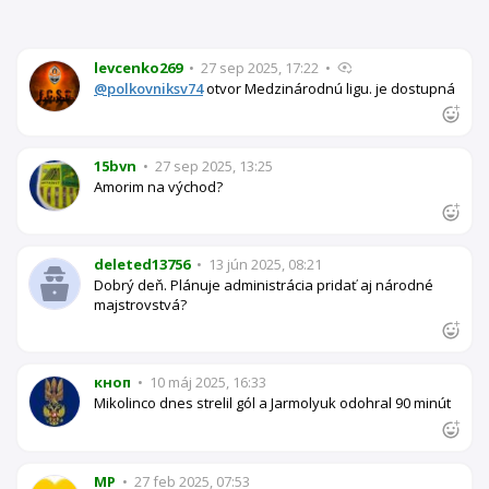
levcenko269
•
27 sep 2025, 17:22
•
@polkovniksv74
otvor Medzinárodnú ligu. je dostupná
15bvn
•
27 sep 2025, 13:25
Amorim na východ?
deleted13756
•
13 jún 2025, 08:21
Dobrý deň. Plánuje administrácia pridať aj národné
majstrovstvá?
кноп
•
10 máj 2025, 16:33
Mikolinco dnes strelil gól a Jarmolyuk odohral 90 minút
MP
•
27 feb 2025, 07:53