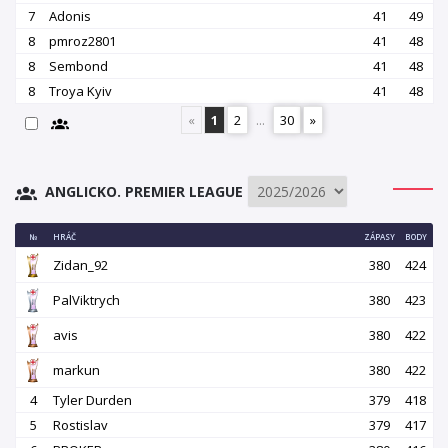
7
Adonis
41
49
8
pmroz2801
41
48
8
Sembond
41
48
8
Troya Kyiv
41
48
«
1
2
...
30
»
ANGLICKO. PREMIER LEAGUE
№
HRÁČ
ZÁPASY
BODY
Zidan_92
380
424
PalViktrych
380
423
avis
380
422
markun
380
422
4
Tyler Durden
379
418
5
Rostislav
379
417