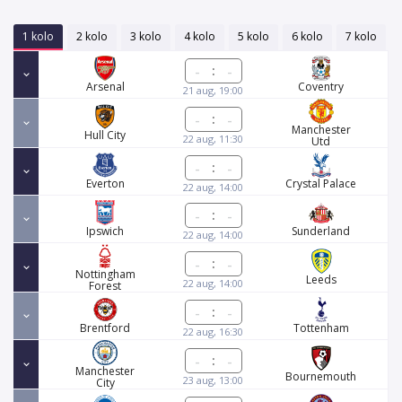
1 kolo
2 kolo
3 kolo
4 kolo
5 kolo
6 kolo
7 kolo
:
Arsenal
Coventry
21 aug, 19:00
:
Manchester
Hull City
22 aug, 11:30
Utd
:
Everton
Crystal Palace
22 aug, 14:00
:
Ipswich
Sunderland
22 aug, 14:00
:
Nottingham
Leeds
22 aug, 14:00
Forest
:
Brentford
Tottenham
22 aug, 16:30
:
Manchester
Bournemouth
23 aug, 13:00
City