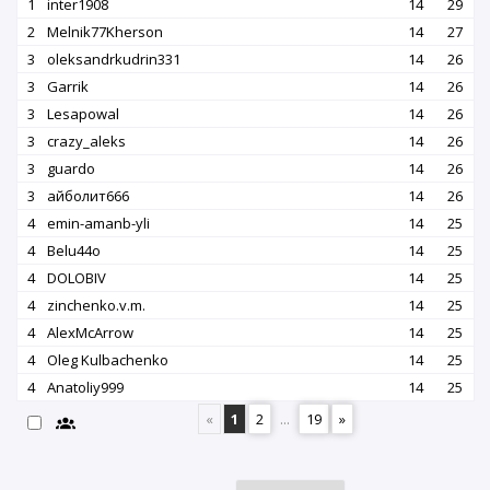
1
inter1908
14
29
2
Melnik77Kherson
14
27
3
oleksandrkudrin331
14
26
3
Garrik
14
26
3
Lesapowal
14
26
3
crazy_aleks
14
26
3
guardo
14
26
3
айболит666
14
26
4
emin-amanb-yli
14
25
4
Belu44o
14
25
4
DOLOBIV
14
25
4
zinchenko.v.m.
14
25
4
AlexMcArrow
14
25
4
Oleg Kulbachenko
14
25
4
Аnatoliy999
14
25
«
1
2
...
19
»