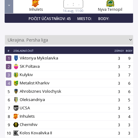
:
Inhulets
Nyva Ternopil
16 aug, 11:00
POČET ÚČASTNÍKOV: 45
MIESTO:
BODY:
#
ZÁKLADNÁ ČASŤ
ZÁPASY
BODY
Viktoriya Mykolaivka
1
3
9
SK Poltava
2
3
7
Kulykiv
3
3
7
Metalist Kharkiv
4
3
6
Ahrobiznes Volochysk
5
3
6
Oleksandriya
6
3
5
UCSA
7
3
5
Inhulets
8
3
4
Chernihiv
9
3
3
Kolos Kovalivka II
10
3
3