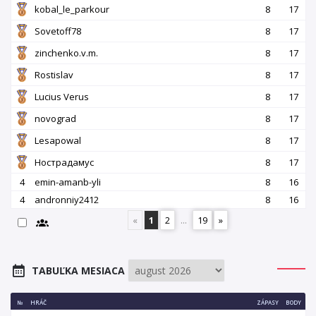
kobal_le_parkour
8
17
Sovetoff78
8
17
zinchenko.v.m.
8
17
Rostislav
8
17
Lucius Verus
8
17
novograd
8
17
Lesapowal
8
17
Нострадамус
8
17
4
emin-amanb-yli
8
16
4
andronniy2412
8
16
«
1
2
...
19
»
TABUĽKA MESIACA
№
HRÁČ
ZÁPASY
BODY