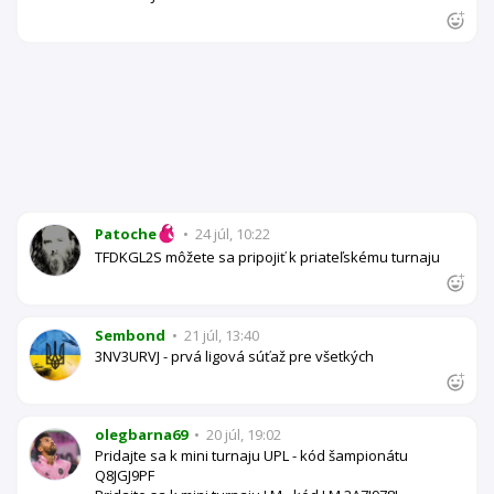
Patoche
•
24 júl, 10:22
TFDKGL2S môžete sa pripojiť k priateľskému turnaju
Sembond
•
21 júl, 13:40
3NV3URVJ - prvá ligová súťaž pre všetkých
olegbarna69
•
20 júl, 19:02
Pridajte sa k mini turnaju UPL - kód šampionátu
Q8JGJ9PF