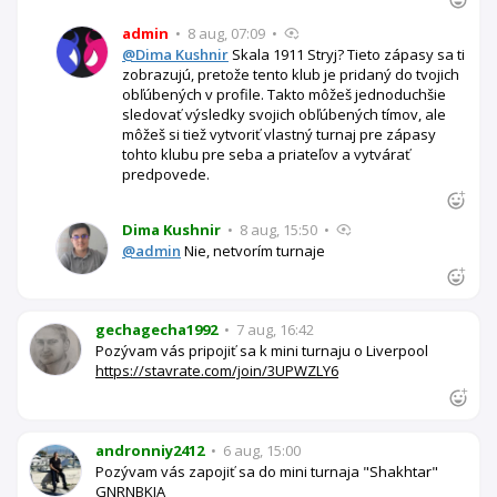
admin
•
8 aug, 07:09
•
@Dima Kushnir
Skala 1911 Stryj? Tieto zápasy sa ti
zobrazujú, pretože tento klub je pridaný do tvojich
obľúbených v profile. Takto môžeš jednoduchšie
sledovať výsledky svojich obľúbených tímov, ale
môžeš si tiež vytvoriť vlastný turnaj pre zápasy
tohto klubu pre seba a priateľov a vytvárať
predpovede.
Dima Kushnir
•
8 aug, 15:50
•
@admin
Nie, netvorím turnaje
gechagecha1992
•
7 aug, 16:42
Pozývam vás pripojiť sa k mini turnaju o Liverpool
https://stavrate.com/join/3UPWZLY6
andronniy2412
•
6 aug, 15:00
Pozývam vás zapojiť sa do mini turnaja "Shakhtar"
GNRNBKJA