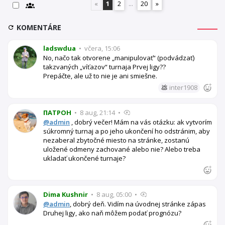
«
1
2
...
20
»
KOMENTÁRE
ladswdua
•
včera, 15:06
No, načo tak otvorene „manipulovať“ (podvádzať)
takzvaných „víťazov“ turnaja Prvej ligy??
Prepáčte, ale už to nie je ani smiešne.
💩
inter1908
ПАТРОН
•
8 aug, 21:14
•
@admin
, dobrý večer! Mám na vás otázku: ak vytvorím
súkromný turnaj a po jeho ukončení ho odstránim, aby
nezaberal zbytočné miesto na stránke, zostanú
uložené odmeny zachované alebo nie? Alebo treba
ukladať ukončené turnaje?
Dima Kushnir
•
8 aug, 05:00
•
@admin
, dobrý deň. Vidím na úvodnej stránke zápas
Druhej ligy, ako naň môžem podať prognózu?