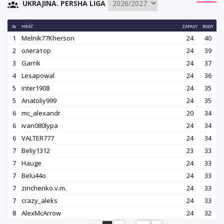
UKRAJINA. PERSHA LIGA
№
HRÁČ
ZÁPASY
BODY
1
Melnik77Kherson
24
40
2
олегатор
24
39
3
Garrik
24
37
4
Lesapowal
24
36
5
inter1908
24
35
5
Аnatoliy999
24
35
6
mc_alexandr
20
34
6
ivan080lypa
24
34
6
VALTER777
24
34
7
Beliy1312
23
33
7
Hauge
24
33
7
Belu44o
24
33
7
zinchenko.v.m.
24
33
7
crazy_aleks
24
33
8
AlexMcArrow
24
32