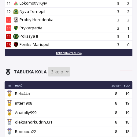
Lokomotiv Kyiv
11
3
2
Nyva Ternopil
12
3
2
Probiy Horodenka
13
3
2
Prykarpattia
14
3
1
Polissya II
15
3
1
Feniks-Mariupol
16
3
0
PODROBNÁ TABUĽKA
TABUĽKA KOLA
№
HRÁČ
ZÁPASY
BODY
Belu44o
8
19
inter1908
8
19
Аnatoliy999
8
19
oleksandrkudrin331
8
18
Вовочка22
8
18