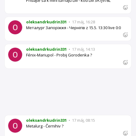
Pridajte sa k mini turnaju LM - kód LM 3A7J978L
oleksandrkudrin331
•
17 máj, 16:28
Металург Запоріжжя - Чернігів z 15.5. 13:30 live 0:0
oleksandrkudrin331
•
17 máj, 14:13
Fénix-Mariupol - Probij Gorodenka ?
oleksandrkudrin331
•
17 máj, 08:15
Metalurg - Černihiv ?