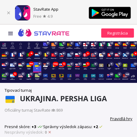
StavRate App
Free
4.9
1P
1P
1P
1P
1P
11P
4P
12P
11P
5P
4P
18P
4P
11P
4P
4h
4P
4P
4P
5P
12P
4P
2h
4P
19P
12P
4P
11P
2h
4P
12P
4P
6min
3P
5P
36min
1h
5P
5P
1h
3P
1P
5P
37P
5P
7h
5P
5P
45P
66P
2P
149P
Tipovací turnaj
UKRAJINA. PERSHA LIGA
Oficiálny turnaj StavRate
·
869
Pravidlá hry
Presné skóre:
+3
Správny výsledok zápasu:
+2
Nesprávny výsledok:
0