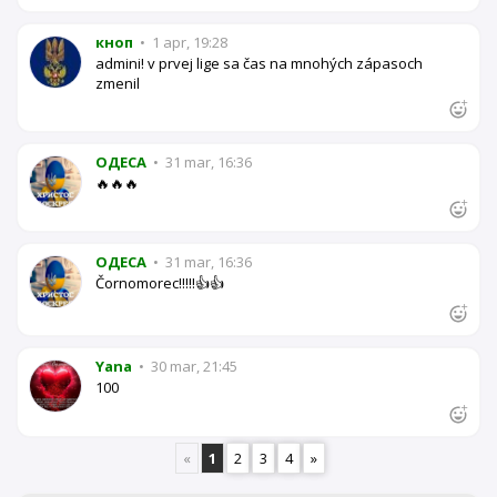
кноп
•
1 apr, 19:28
admini! v prvej lige sa čas na mnohých zápasoch
zmenil
OДЕСА
•
31 mar, 16:36
🔥🔥🔥
OДЕСА
•
31 mar, 16:36
Čornomorec!!!!!👍👍
Yana
•
30 mar, 21:45
100
«
1
2
3
4
»