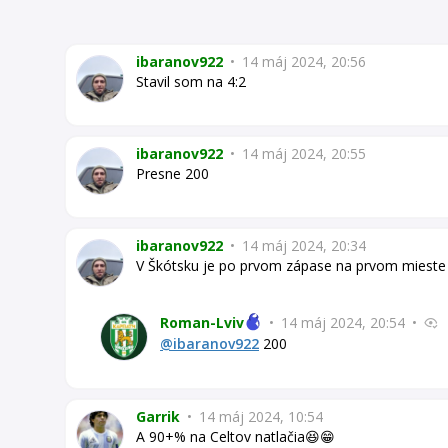
ibaranov922
•
14 máj 2024, 20:56
Stavil som na 4:2
ibaranov922
•
14 máj 2024, 20:55
Presne 200
ibaranov922
•
14 máj 2024, 20:34
V Škótsku je po prvom zápase na prvom mieste
Roman-Lviv
•
14 máj 2024, 20:54
•
@ibaranov922
200
Garrik
•
14 máj 2024, 10:54
A 90+% na Celtov natlačia😆😁