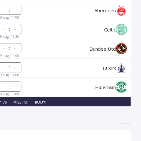
:
Aberdeen
8 aug, 14:00
:
Celtic
9 aug, 12:30
:
Dundee Utd
9 aug, 14:00
:
Falkirk
9 aug, 14:00
:
Hibernian
9 aug, 15:00
: 76
MIESTO:
BODY: