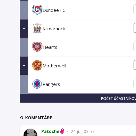
Dundee FC
Kilmarnock
Hearts
Motherwell
Rangers
POČET ÚČASTNÍKOV
KOMENTÁRE
Patoche
•
24 júl, 09:57