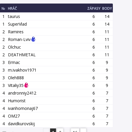
№
HRÁČ
ZÁPASY
BODY
1
taurus
6
14
1
SuperVlad
6
14
2
Ramires
6
11
2
Roman-Lviv
6
11
2
Olchuc
6
11
2
DEATHMETAL
6
11
3
Ermac
6
9
3
m.ivakhov1971
6
9
3
Oleh888
6
9
3
Vitaliy35
6
9
4
andronniy2412
6
7
4
Humorist
6
7
4
ivanhomonaj67
6
7
4
OM27
6
7
4
davidkurovskij
6
7