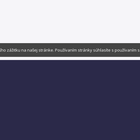
ho zážitku na našej stránke. Používaním stránky súhlasíte s používaním 
Nájdite viac zaujímavého obsahu v: