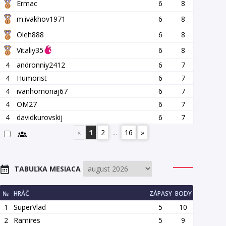
Ermac
6
8
m.ivakhov1971
6
8
Oleh888
6
8
Vitaliy35
6
8
4
andronniy2412
6
7
4
Humorist
6
7
4
ivanhomonaj67
6
7
4
OM27
6
7
4
davidkurovskij
6
7
«
1
2
...
16
»
TABUĽKA MESIACA
№
HRÁČ
ZÁPASY
BODY
1
SuperVlad
5
10
2
Ramires
5
9