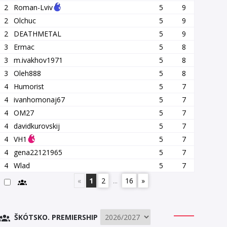
2
Roman-Lviv
5
9
2
Olchuc
5
9
2
DEATHMETAL
5
9
3
Ermac
5
8
3
m.ivakhov1971
5
8
3
Oleh888
5
8
4
Humorist
5
7
4
ivanhomonaj67
5
7
4
OM27
5
7
4
davidkurovskij
5
7
4
VH1
5
7
4
gena22121965
5
7
4
Wlad
5
7
«
1
2
...
16
»
ŠKÓTSKO. PREMIERSHIP