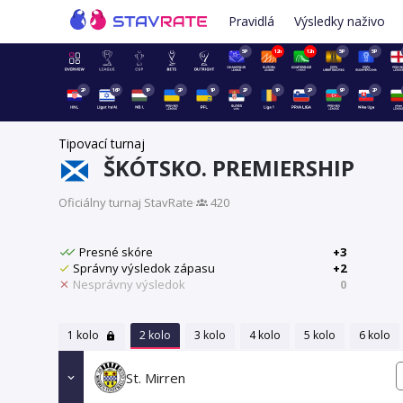
Pravidlá
Výsledky naživo
5P
12h
12h
5P
5P
2P
16P
1P
2P
1P
2P
1P
2P
9P
2P
Tipovací turnaj
ŠKÓTSKO. PREMIERSHIP
Oficiálny turnaj StavRate
·
420
Presné skóre
+3
Správny výsledok zápasu
+2
Nesprávny výsledok
0
1 kolo
2 kolo
3 kolo
4 kolo
5 kolo
6 kolo
St. Mirren