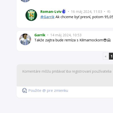
Roman-Lviv
•
16 máj 2024, 11:03
•
@Garrik
Ak chceme byť presní, potom 95,0
Garrik
•
14 máj 2024, 10:53
Takže zajtra bude remíza s Kilmarnockom😎🤗
«
1
Použite @ pre zmienku