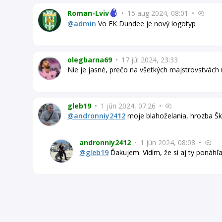
Roman-Lviv
•
15 aug 2024, 08:01
•
@admin
Vo FK Dundee je nový logotyp
olegbarna69
•
17 júl 2024, 23:33
Nie je jasné, prečo na všetkých majstrovstvách 
gleb19
•
1 jún 2024, 07:26
•
@andronniy2412
moje blahoželania, hrozba Šk
andronniy2412
•
1 jún 2024, 08:08
•
@gleb19
Ďakujem. Vidím, že si aj ty ponáhľa