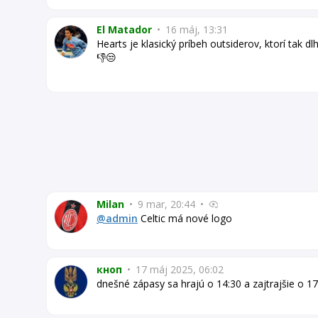
El Matador
•
16 máj, 13:31
Hearts je klasický príbeh outsiderov, ktorí tak dlho
👎😒
Milan
•
9 mar, 20:44
•
@admin
Celtic má nové logo
кноп
•
17 máj 2025, 06:02
dnešné zápasy sa hrajú o 14:30 a zajtrajšie o 17