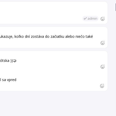
✅
admin
ukazuje, koľko dní zostáva do začiatku alebo niečo také
ótska ))🤝
l sa vpred