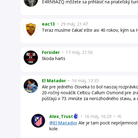
E4RN9AZQ môžete sa prihlásiť na priateľský tur
eac13
•
29 máj, 21:47
Teraz musíme čakať ešte asi 40 rokov, kým sa H
Forsider
•
17 máj, 21:50
škoda harts
El Matador
•
16 máj, 13:35
Ale pre jedného človeka to bol naozaj rozprávk
20-ročný nováčik Celticu Callum Osmond pre zran
púšťajú v 73. minúte za nerozhodného stavu, a 
Alex_Trust
•
16 máj, 16:29
•
@El Matador
Ale je tam pocit nepríjemnost
kole.