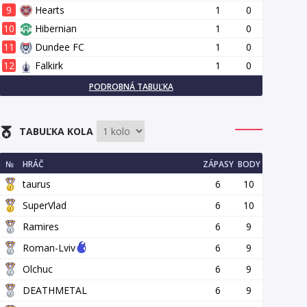
9
Hearts
1
0
10
Hibernian
1
0
11
Dundee FC
1
0
12
Falkirk
1
0
PODROBNÁ TABUĽKA
TABUĽKA KOLA
№
HRÁČ
ZÁPASY
BODY
taurus
6
10
SuperVlad
6
10
Ramires
6
9
Roman-Lviv
6
9
Olchuc
6
9
DEATHMETAL
6
9