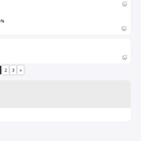
5%
2
3
»