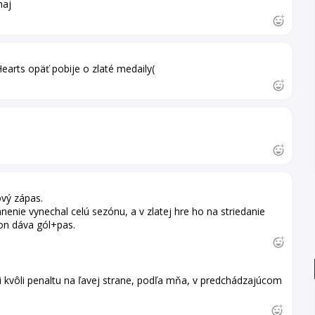
naj
earts opäť pobije o zlaté medaily(
ový zápas.
enie vynechal celú sezónu, a v zlatej hre ho na striedanie
on dáva gól+pas.
i kvôli penaltu na ľavej strane, podľa mňa, v predchádzajúcom