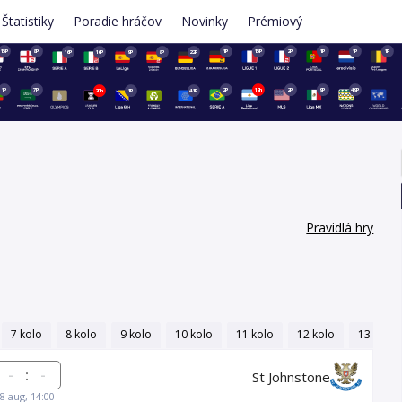
Štatistiky
Poradie hráčov
Novinky
Prémiový
15P
8P
1P
15P
2P
1P
1P
1P
16P
16P
9P
8P
22P
1P
7P
2P
19h
2P
9P
49P
20h
1P
41P
Pravidlá hry
7 kolo
8 kolo
9 kolo
10 kolo
11 kolo
12 kolo
13 kolo
:
St Johnstone
8 aug, 14:00