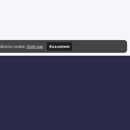
súborov cookie.
Zistiť viac
Rozumiem
Podpora a spolupráca:
admin@stavrate.com
Zásady ochrany súkromia