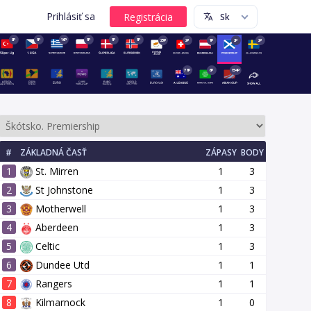
Prihlásiť sa
8P
1P
16P
1P
1P
1P
23P
2P
1P
2P
2P
71P
6P
154P
#
ZÁKLADNÁ ČASŤ
ZÁPASY
BODY
1
St. Mirren
1
3
2
St Johnstone
1
3
3
Motherwell
1
3
4
Aberdeen
1
3
5
Celtic
1
3
14 kolo
15 kolo
16 kolo
17 kolo
18 kolo
19 kolo
20 
6
Dundee Utd
1
1
7
Rangers
1
1
8
Kilmarnock
1
0