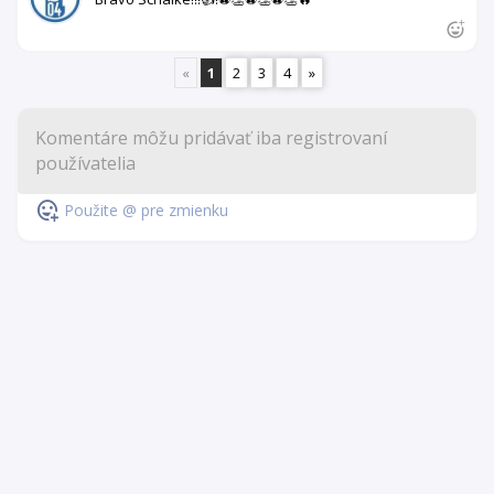
«
1
2
3
4
»
Použite @ pre zmienku