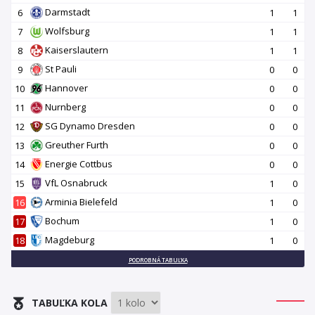
Darmstadt
6
1
1
Wolfsburg
7
1
1
Kaiserslautern
8
1
1
St Pauli
9
0
0
Hannover
10
0
0
Nurnberg
11
0
0
SG Dynamo Dresden
12
0
0
Greuther Furth
13
0
0
Energie Cottbus
14
0
0
VfL Osnabruck
15
1
0
Arminia Bielefeld
16
1
0
Bochum
17
1
0
Magdeburg
18
1
0
PODROBNÁ TABUĽKA
TABUĽKA KOLA