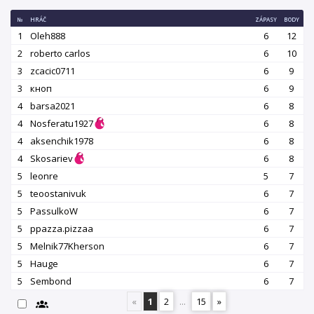
№
HRÁČ
ZÁPASY
BODY
1
Oleh888
6
12
2
roberto carlos
6
10
3
zcacic0711
6
9
3
кноп
6
9
4
barsa2021
6
8
4
Nosferatu1927
6
8
4
aksenchik1978
6
8
4
Skosariev
6
8
5
leonre
5
7
5
teoostanivuk
6
7
5
PassulkoW
6
7
5
ppazza.pizzaa
6
7
5
Melnik77Kherson
6
7
5
Hauge
6
7
5
Sembond
6
7
«
1
2
...
15
»