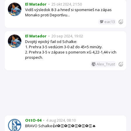
El Matador
•
25 okt 2024, 21:50
Vidíš výsledok 8-3 a hneď si spomenieš na zápas
Monako proti Deportívu...
💯
eac13
El Matador
•
20 sep 2024, 19:02
Dvojitý epický fail od Schalke:
1. Prehra 3-5 vedúcim 3-0 až do 45+5 minúty.
2. Prehra 3-5 v zápase s pomerom xG 4,22-1,44 v ich
prospech.
🤯
Alex_Trust
OttO-04
•
4 aug 2024, 08:10
BRAVO Schalke👍!⚽👏⚽👏⚽👏⚽👏⚽👏🔥