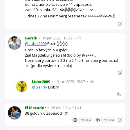
doma žiadne víťazstvo v 11 zápasoch,
zatiaľ čo vonku 9/11😂✌️✌️✌️✌️víťazstiev
...dnes X2 na Norimberg presne tak 👀👀👀💯%%%✌️
Garrik
•
19 jan 2025, 15:33
•
@Lider2009
Pozri👆👆👆👆
Urobil všetkých o 4 góly!!!
Žiaľ Magdeburg netrafil (bolo by 9/9+++)..
Norimberg opravil z 2:2 na 2:1, a Elfensberg ponechal
1:1 (podľa výsledku 1. kola)
Lider2009
•
19 jan 2025, 15:37
•
@Garrik
Dobrý
El Matador
•
26 okt 2024, 21:41
38 gólov v 6 zápasoch 👏
👏
OttO-04
👍
OttO-04