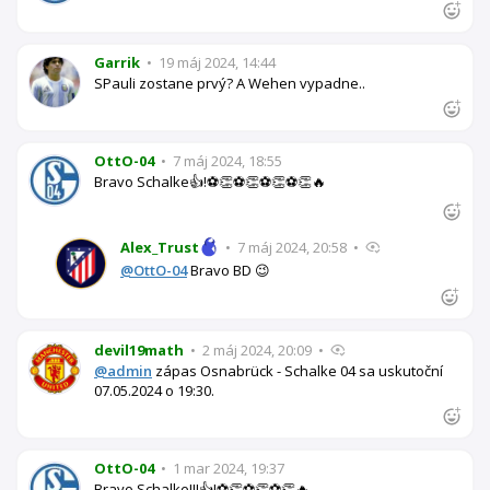
Garrik
•
19 máj 2024, 14:44
SPauli zostane prvý? A Wehen vypadne..
OttO-04
•
7 máj 2024, 18:55
Bravo Schalke👍!⚽👏⚽👏⚽👏⚽👏🔥
Alex_Trust
•
7 máj 2024, 20:58
•
@OttO-04
Bravo BD 😉
devil19math
•
2 máj 2024, 20:09
•
@admin
zápas Osnabrück - Schalke 04 sa uskutoční
07.05.2024 o 19:30.
OttO-04
•
1 mar 2024, 19:37
Bravo Schalke!!!👍!⚽👏⚽👏⚽👏🔥