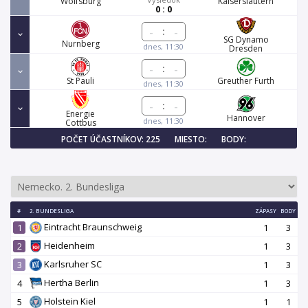
Wolfsburg
Kaiserslautern
0 : 0
:
SG Dynamo
Nurnberg
dnes, 11:30
Dresden
:
St Pauli
Greuther Furth
dnes, 11:30
:
Energie
Hannover
dnes, 11:30
Cottbus
POČET ÚČASTNÍKOV: 225
MIESTO:
BODY:
#
2. BUNDESLIGA
ZÁPASY
BODY
Eintracht Braunschweig
1
1
3
Heidenheim
2
1
3
Karlsruher SC
3
1
3
Hertha Berlin
4
1
3
Holstein Kiel
5
1
1