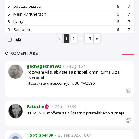
5
ppazza.pizzaa
6
7
5
Melnik77Kherson
6
7
5
Hauge
6
7
5
Sembond
6
7
«
1
2
...
15
»
KOMENTÁRE
gechagecha1992
•
7 aug, 16:44
Pozývam vás, aby ste sa pripojili k mini turnaju za
Liverpool
https://stavrate.com/join/3UPWZLY6
Patoche
•
24 júl, 09:33
44TM3NHL môžete sa zúčastniť priateľského turnaja
Toptipper00
•
26 sep 2025, 18:04