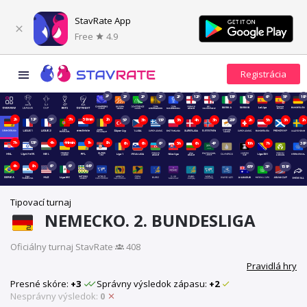
StavRate App
Free
4.9
2P
2P
2P
2P
2P
12P
5P
13P
12P
6P
5P
19P
2h
12P
5P
7h
59min
2h
5P
3h
13P
3h
4h
3h
20P
2h
5h
3h
2h
7h
13P
4h
44min
1h
8h
6h
6h
6P
5h
6h
4P
10h
7h
38P
4h
8h
6P
6P
46P
67P
3P
151P
Tipovací turnaj
NEMECKO. 2. BUNDESLIGA
Oficiálny turnaj StavRate
·
408
Pravidlá hry
Presné skóre:
+3
Správny výsledok zápasu:
+2
Nesprávny výsledok:
0