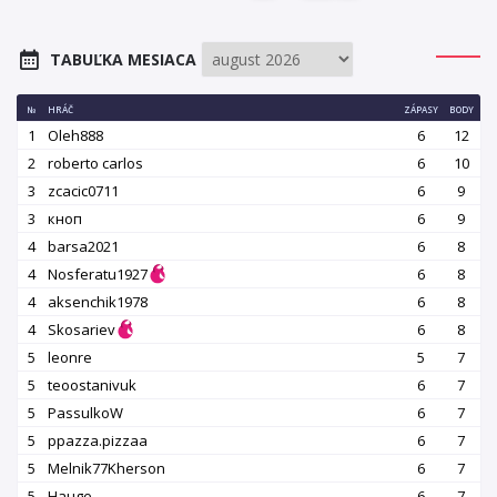
TABUĽKA MESIACA
№
HRÁČ
ZÁPASY
BODY
1
Oleh888
6
12
2
roberto carlos
6
10
3
zcacic0711
6
9
3
кноп
6
9
4
barsa2021
6
8
4
Nosferatu1927
6
8
4
aksenchik1978
6
8
4
Skosariev
6
8
5
leonre
5
7
5
teoostanivuk
6
7
5
PassulkoW
6
7
5
ppazza.pizzaa
6
7
5
Melnik77Kherson
6
7
5
Hauge
6
7