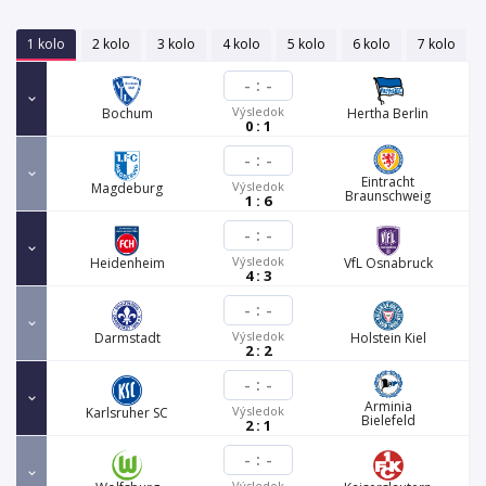
1 kolo
2 kolo
3 kolo
4 kolo
5 kolo
6 kolo
7 kolo
-
:
-
Výsledok
Bochum
Hertha Berlin
0 : 1
-
:
-
Eintracht
Výsledok
Magdeburg
Braunschweig
1 : 6
-
:
-
Výsledok
Heidenheim
VfL Osnabruck
4 : 3
-
:
-
Výsledok
Darmstadt
Holstein Kiel
2 : 2
-
:
-
Arminia
Výsledok
Karlsruher SC
Bielefeld
2 : 1
-
:
-
Výsledok