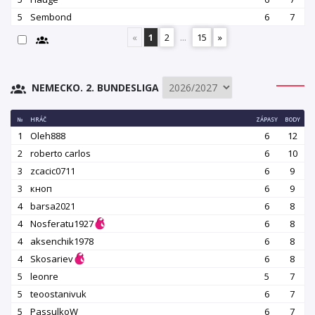
5
Sembond
6
7
«
1
2
...
15
»
NEMECKO. 2. BUNDESLIGA
№
HRÁČ
ZÁPASY
BODY
1
Oleh888
6
12
2
roberto carlos
6
10
3
zcacic0711
6
9
3
кноп
6
9
4
barsa2021
6
8
4
Nosferatu1927
6
8
4
aksenchik1978
6
8
4
Skosariev
6
8
5
leonre
5
7
5
teoostanivuk
6
7
5
PassulkoW
6
7