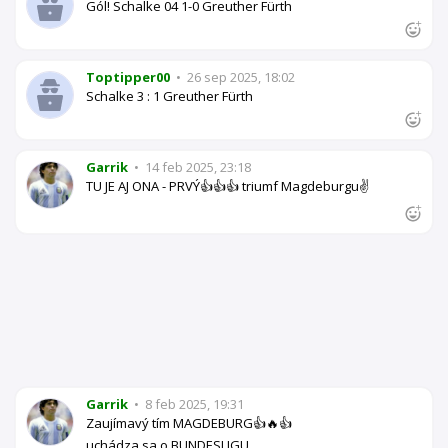
Gól! Schalke 04 1-0 Greuther Fürth
Toptipper00
•
26 sep 2025, 18:02
Schalke 3 : 1 Greuther Fürth
Garrik
•
14 feb 2025, 23:18
TU JE AJ ONA - PRVÝ👍👍👍 triumf Magdeburgu✌️
Garrik
•
8 feb 2025, 19:31
Zaujímavý tím MAGDEBURG👍🔥👍
uchádza sa o BUNDESLIGU,