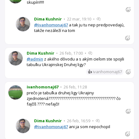
skupín!!!!!
Dima Kushnir
•
22 mar, 19:10
•
@ivanhomonaj67
a tak ju tu nep predpovedajú,
takže nezáleží na tom
Dima Kushnir
•
26 feb, 17:00
•
@admin
z akého dôvodu a s akým cieľom ste spojili
tabuľku Ukrajinskej Druhej ligy?
👍
ivanhomonaj67
ivanhomonaj67
•
26 feb, 11:28
prečo je tabuľka druhej ligy Ukrajiny
zjednotená???????????????????????????????????? čo
fajčíš ???? nefajči!
Dima Kushnir
•
26 feb, 16:59
•
@ivanhomonaj67
ani ja som nepochopil