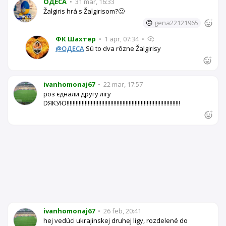
OДЕСА
•
31 mar, 16:33
Žalgiris hrá s Žalgirisom?🙂
🙃
gena22121965
ФК Шахтер
•
1 apr, 07:34
•
@OДЕСА
Sú to dva rôzne Žalgirisy
ivanhomonaj67
•
22 mar, 17:57
роз єднали другу лігу
DЯKУЮ!!!!!!!!!!!!!!!!!!!!!!!!!!!!!!!!!!!!!!!!!!!!!!!!!!!!!!!!!!!!!!!!!!!!!!!!!!!
ivanhomonaj67
•
26 feb, 20:41
hej vedúci ukrajinskej druhej ligy, rozdelené do