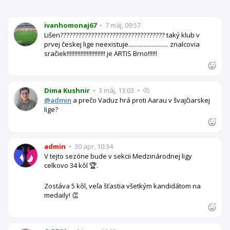
ivanhomonaj67
•
7 máj, 09:57
Lišen?????????????????????????????????? taký klub v
prvej českej lige neexistuje.......................... znalcovia
sračiek!!!!!!!!!!!!!!!!!!!!!!!!! je ARTIS Brno!!!!!!
Dima Kushnir
•
3 máj, 13:03
•
@admin
a prečo Vaduz hrá proti Aarau v švajčiarskej
lige?
admin
•
30 apr, 10:34
V tejto sezóne bude v sekcii Medzinárodnej ligy
celkovo 34 kôl 🏆.
Zostáva 5 kôl, veľa šťastia všetkým kandidátom na
medaily! 👏