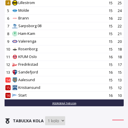
Lillestrom
4
15
25
Molde
5
15
24
Brann
6
16
22
Sarpsborg 08
7
15
22
Ham-Kam
8
15
21
Valerenga
9
15
20
Rosenborg
10
15
18
KFUM Oslo
11
16
18
Fredrikstad
12
15
17
Sandefjord
13
16
15
Aalesund
14
15
13
Kristiansund
15
15
12
Start
16
16
10
PODROBNÁ TABUĽKA
TABUĽKA KOLA