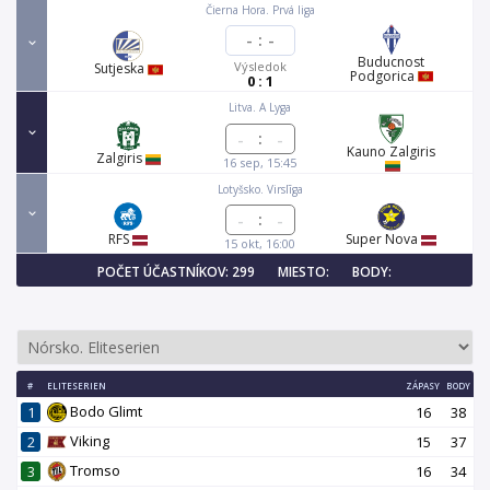
Čierna Hora. Prvá liga
-
:
-
Buducnost
Výsledok
Sutjeska
Podgorica
0 : 1
Litva. A Lyga
:
Kauno Zalgiris
Zalgiris
16 sep, 15:45
Lotyšsko. Virslīga
:
RFS
Super Nova
15 okt, 16:00
POČET ÚČASTNÍKOV: 299
MIESTO:
BODY:
#
ELITESERIEN
ZÁPASY
BODY
Bodo Glimt
1
16
38
Viking
2
15
37
Tromso
3
16
34