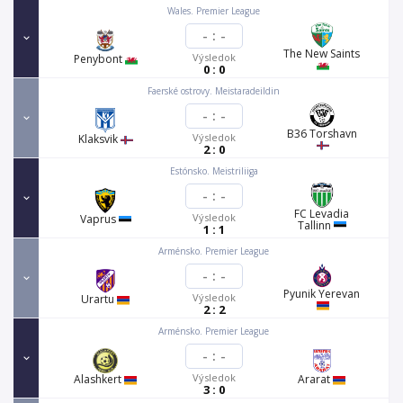
Wales. Premier League
-
:
-
The New Saints
Výsledok
Penybont
0 : 0
Faerské ostrovy. Meistaradeildin
-
:
-
B36 Torshavn
Výsledok
Klaksvik
2 : 0
Estónsko. Meistriliiga
-
:
-
FC Levadia
Výsledok
Vaprus
Tallinn
1 : 1
Arménsko. Premier League
-
:
-
Pyunik Yerevan
Výsledok
Urartu
2 : 2
Arménsko. Premier League
-
:
-
Výsledok
Alashkert
Ararat
3 : 0