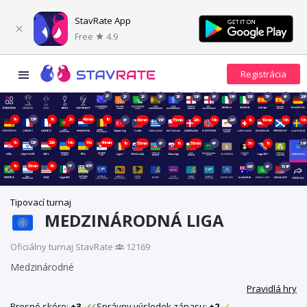
StavRate App
Free
4.9
2P
2P
2P
3P
3P
13P
6P
13P
13P
7P
6P
20P
1h
13P
1h
2h
40min
1h
6P
40min
13P
55min
20h
19h
20P
1h
10min
19h
18h
1h
13P
20h
16h
15h
40min
1h
55min
6P
1h
55min
4P
5h
1h
38P
1h
25min
3h
7P
47P
68P
4P
151P
Tipovací turnaj
MEDZINÁRODNÁ LIGA
Oficiálny turnaj StavRate
·
12169
Medzinárodné
Pravidlá hry
Presné skóre:
+3
Správny výsledok zápasu:
+2