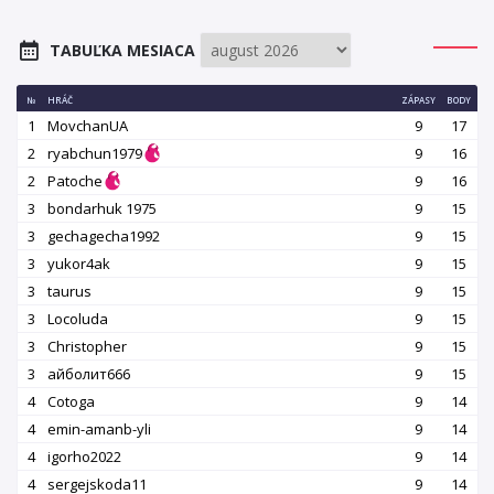
TABUĽKA MESIACA
№
HRÁČ
ZÁPASY
BODY
1
MovchanUA
9
17
2
ryabchun1979
9
16
2
Patoche
9
16
3
bondarhuk 1975
9
15
3
gechagecha1992
9
15
3
yukor4ak
9
15
3
taurus
9
15
3
Locoluda
9
15
3
Christopher
9
15
3
айболит666
9
15
4
Cotoga
9
14
4
emin-amanb-yli
9
14
4
igorho2022
9
14
4
sergejskoda11
9
14