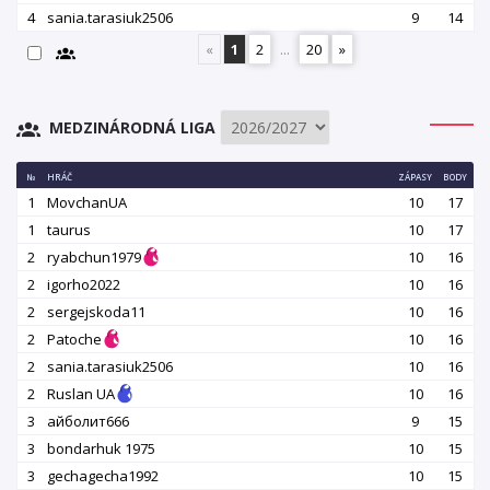
4
sania.tarasiuk2506
9
14
«
1
2
...
20
»
MEDZINÁRODNÁ LIGA
№
HRÁČ
ZÁPASY
BODY
1
MovchanUA
10
17
1
taurus
10
17
2
ryabchun1979
10
16
2
igorho2022
10
16
2
sergejskoda11
10
16
2
Patoche
10
16
2
sania.tarasiuk2506
10
16
2
Ruslan UA
10
16
3
айболит666
9
15
3
bondarhuk 1975
10
15
3
gechagecha1992
10
15