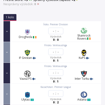
Nesprávny výsledok:
0
1 kolo
Írsko. Premier Division
-
:
-
Shamrock
Výsledok
Drogheda
Rovers
0 : 0
Fínsko. Veikkausliiga
-
:
-
Výsledok
IF Gnistan
KuPS
0 : 1
Fínsko. Veikkausliiga
-
:
-
Výsledok
Vaasa PS
Inter Turku
0 : 1
Kazachstan. Premier League
-
:
-
Výsledok
Ulytau
Astana
0 : 2