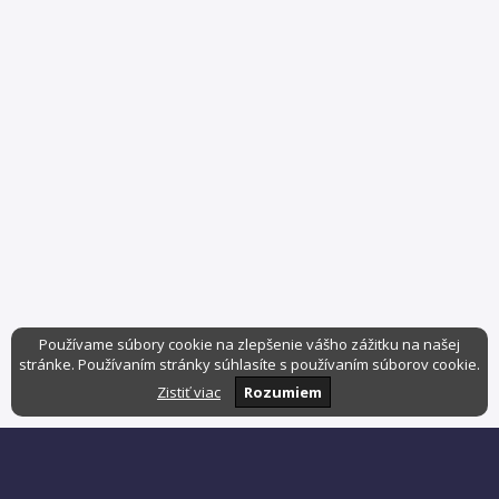
Používame súbory cookie na zlepšenie vášho zážitku na našej
stránke. Používaním stránky súhlasíte s používaním súborov cookie.
Zistiť viac
Rozumiem