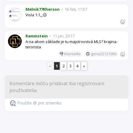
Melnik77Kherson
•
16 feb, 11:57
Visla 1:1,,,😉
Rammstein
•
11 jan, 20:17
A na akom základe je tu majstrovstvá MLS? krajina-
terorista
👎
Marseille
🙃
gena22121965
«
1
2
3
4
»
Použite @ pre zmienku