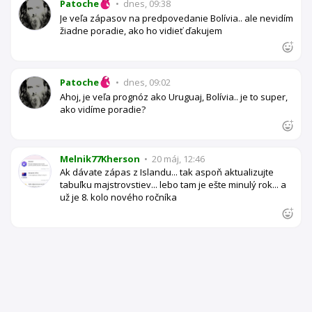
Patoche
•
dnes, 09:38
Je veľa zápasov na predpovedanie Bolívia.. ale nevidím
žiadne poradie, ako ho vidieť ďakujem
Patoche
•
dnes, 09:02
Ahoj, je veľa prognóz ako Uruguaj, Bolívia.. je to super,
ako vidíme poradie?
Melnik77Kherson
•
20 máj, 12:46
Ak dávate zápas z Islandu... tak aspoň aktualizujte
tabuľku majstrovstiev... lebo tam je ešte minulý rok... a
už je 8. kolo nového ročníka