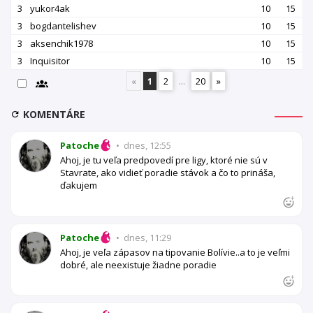
3
yukor4ak
10
15
3
bogdantelishev
10
15
3
aksenchik1978
10
15
3
Inquisitor
10
15
«
1
2
...
20
»
KOMENTÁRE
Patoche
•
dnes, 12:55
Ahoj, je tu veľa predpovedí pre ligy, ktoré nie sú v
Stavrate, ako vidieť poradie stávok a čo to prináša,
ďakujem
Patoche
•
dnes, 11:29
Ahoj, je veľa zápasov na tipovanie Bolívie..a to je veľmi
dobré, ale neexistuje žiadne poradie