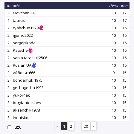
№
HRÁČ
ZÁPASY
BODY
1
MovchanUA
10
17
1
taurus
10
17
2
ryabchun1979
10
16
2
igorho2022
10
16
2
sergejskoda11
10
16
2
Patoche
10
16
2
sania.tarasiuk2506
10
16
2
Ruslan UA
10
16
3
айболит666
9
15
3
bondarhuk 1975
10
15
3
gechagecha1992
10
15
3
yukor4ak
10
15
3
bogdantelishev
10
15
3
aksenchik1978
10
15
3
Inquisitor
10
15
«
1
2
...
20
»