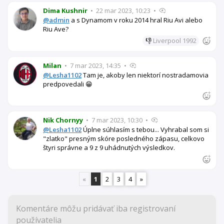
Dima Kushnir
•
22 mar 2023, 10:23
•
@admin
a s Dynamom v roku 2014 hral Riu Avi alebo
Riu Ave?
👎
Liverpool 1992
Milan
•
7 mar 2023, 14:35
•
@Lesha1102
Tam je, akoby len niektorí nostradamovia
predpovedali 😁
Nik Chornyy
•
7 mar 2023, 10:30
•
@Lesha1102
Úplne súhlasím s tebou... Vyhrabal som si
"zlatko" presným skóre posledného zápasu, celkovo
štyri správne a 9 z 9 uhádnutých výsledkov.
«
1
2
3
4
»