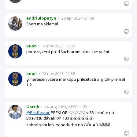
andriulopatyn
•
28 apr 2024, 21:08
Šport ma sklamal
кноп
•
12 nov 2023, 12:39
porto vyzerá pred šachtarom akosi nie veľmi
кноп
•
12 nov 2023, 12:38
gimaraišen včera mal kopu príležitostí a aj tak prehral
1-2
Garrik
•
14 aug 2023, 21:58
•
@Proffessor
PREKLOP!!🙂🙂🙂🙂 v 86. minúte na
Boavistu dávali KФ 100 👍👍👍👍👍👍
zobral som len jednoducho na GÓL 4 3.0✌️✌️✌️