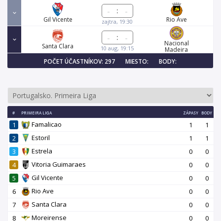
:
Gil Vicente
Rio Ave
zajtra, 19:30
:
Nacional
Santa Clara
10 aug, 19:15
Madeira
POČET ÚČASTNÍKOV: 297
MIESTO:
BODY:
#
PRIMEIRA LIGA
ZÁPASY
BODY
Famalicao
1
1
1
Estoril
2
1
1
Estrela
3
0
0
Vitoria Guimaraes
4
0
0
Gil Vicente
5
0
0
Rio Ave
6
0
0
Santa Clara
7
0
0
Moreirense
8
0
0