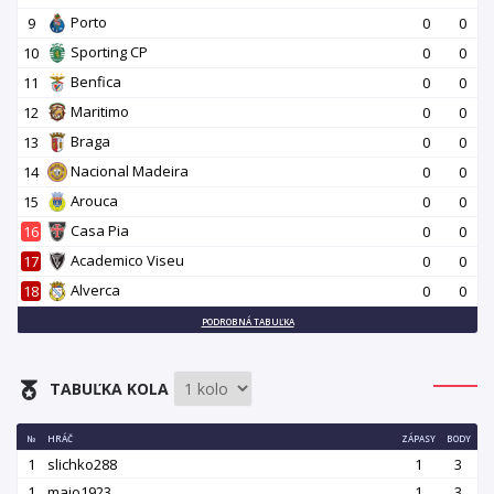
Porto
9
0
0
Sporting CP
10
0
0
Benfica
11
0
0
Maritimo
12
0
0
Braga
13
0
0
Nacional Madeira
14
0
0
Arouca
15
0
0
Casa Pia
16
0
0
Academico Viseu
17
0
0
Alverca
18
0
0
PODROBNÁ TABUĽKA
TABUĽKA KOLA
№
HRÁČ
ZÁPASY
BODY
1
slichko288
1
3
1
majo1923
1
3