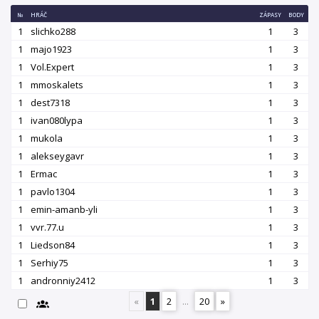
№
HRÁČ
ZÁPASY
BODY
1
slichko288
1
3
1
majo1923
1
3
1
Vol.Expert
1
3
1
mmoskalets
1
3
1
dest7318
1
3
1
ivan080lypa
1
3
1
mukola
1
3
1
alekseygavr
1
3
1
Ermac
1
3
1
pavlo1304
1
3
1
emin-amanb-yli
1
3
1
vvr.77.u
1
3
1
Liedson84
1
3
1
Serhiy75
1
3
1
andronniy2412
1
3
«
1
2
...
20
»