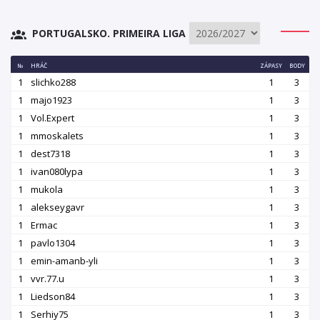
PORTUGALSKO. PRIMEIRA LIGA
№
HRÁČ
ZÁPASY
BODY
1
slichko288
1
3
1
majo1923
1
3
1
Vol.Expert
1
3
1
mmoskalets
1
3
1
dest7318
1
3
1
ivan080lypa
1
3
1
mukola
1
3
1
alekseygavr
1
3
1
Ermac
1
3
1
pavlo1304
1
3
1
emin-amanb-yli
1
3
1
vvr.77.u
1
3
1
Liedson84
1
3
1
Serhiy75
1
3