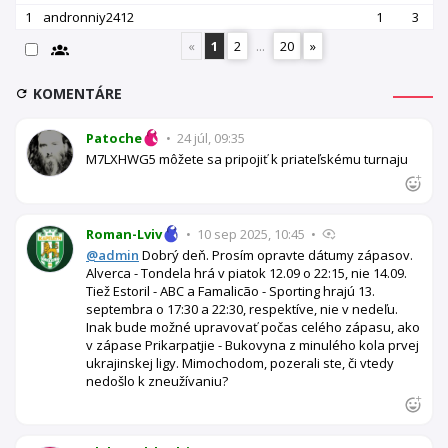
1
andronniy2412
1
3
«
1
2
...
20
»
KOMENTÁRE
Patoche
•
24 júl, 09:35
M7LXHWG5 môžete sa pripojiť k priateľskému turnaju
Roman-Lviv
•
10 sep 2025, 10:45
•
@admin
Dobrý deň. Prosím opravte dátumy zápasov.
Alverca - Tondela hrá v piatok 12.09 o 22:15, nie 14.09.
Tiež Estoril - ABC a Famalicão - Sporting hrajú 13.
septembra o 17:30 a 22:30, respektíve, nie v nedeľu.
Inak bude možné upravovať počas celého zápasu, ako
v zápase Prikarpatjie - Bukovyna z minulého kola prvej
ukrajinskej ligy. Mimochodom, pozerali ste, či vtedy
nedošlo k zneužívaniu?