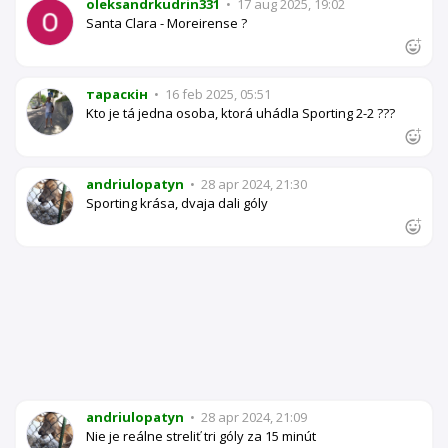
oleksandrkudrin331
•
17 aug 2025, 19:02
Santa Clara - Moreirense ?
тараскін
•
16 feb 2025, 05:51
Kto je tá jedna osoba, ktorá uhádla Sporting 2-2 ???
andriulopatyn
•
28 apr 2024, 21:30
Sporting krása, dvaja dali góly
andriulopatyn
•
28 apr 2024, 21:09
Nie je reálne streliť tri góly za 15 minút