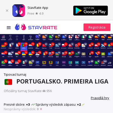
StavRate App
Free
4.9
3P
3P
3P
3P
3P
13P
6P
14P
13P
7P
6P
20P
7h
13P
15h
11h
11h
13h
6P
11h
14P
9h
1P
8h
21P
12h
11h
10h
9h
11h
14P
10h
6h
5h
11h
12h
15h
7P
12h
12h
5P
19h
15h
39P
15h
14h
17h
7P
47P
69P
4P
152P
Tipovací turnaj
PORTUGALSKO. PRIMEIRA LIGA
Oficiálny turnaj StavRate
·
956
Pravidlá hry
Presné skóre:
+3
Správny výsledok zápasu:
+2
Nesprávny výsledok:
0