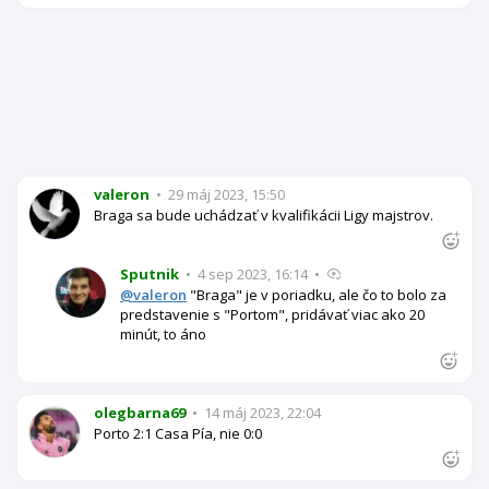
valeron
•
29 máj 2023, 15:50
Braga sa bude uchádzať v kvalifikácii Ligy majstrov.
Sputnik
•
4 sep 2023, 16:14
•
@valeron
"Braga" je v poriadku, ale čo to bolo za
predstavenie s "Portom", pridávať viac ako 20
minút, to áno
olegbarna69
•
14 máj 2023, 22:04
Porto 2:1 Casa Pía, nie 0:0