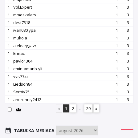
1
Vol.Expert
1
3
1
mmoskalets
1
3
1
dest7318
1
3
1
ivan080lypa
1
3
1
mukola
1
3
1
alekseygavr
1
3
1
Ermac
1
3
1
pavlo1304
1
3
1
emin-amanb-yli
1
3
1
vvr.77.u
1
3
1
Liedson84
1
3
1
Serhiy75
1
3
1
andronniy2412
1
3
«
1
2
...
20
»
TABUĽKA MESIACA