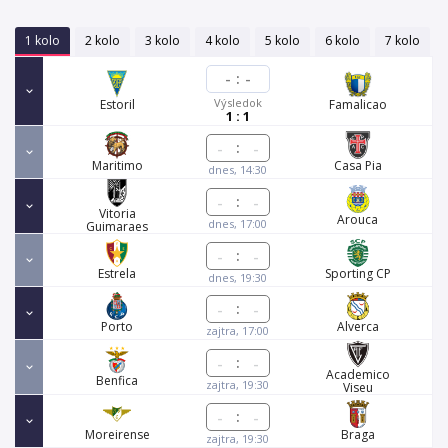
1 kolo
2 kolo
3 kolo
4 kolo
5 kolo
6 kolo
7 kolo
-
:
-
Výsledok
Estoril
Famalicao
1 : 1
:
Maritimo
Casa Pia
dnes, 14:30
:
Vitoria
Arouca
dnes, 17:00
Guimaraes
:
Estrela
Sporting CP
dnes, 19:30
:
Porto
Alverca
zajtra, 17:00
:
Academico
Benfica
zajtra, 19:30
Viseu
:
Moreirense
Braga
zajtra, 19:30