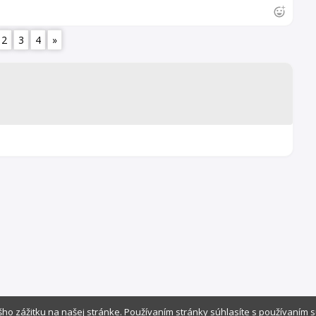
2
3
4
»
ho zážitku na našej stránke. Používaním stránky súhlasíte s používaním 