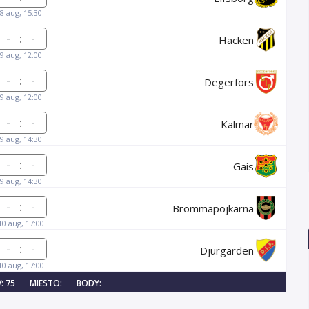
8 aug, 15:30
:
Hacken
9 aug, 12:00
:
Degerfors
9 aug, 12:00
:
Kalmar
9 aug, 14:30
:
Gais
9 aug, 14:30
:
Brommapojkarna
10 aug, 17:00
:
Djurgarden
10 aug, 17:00
: 75
MIESTO:
BODY: