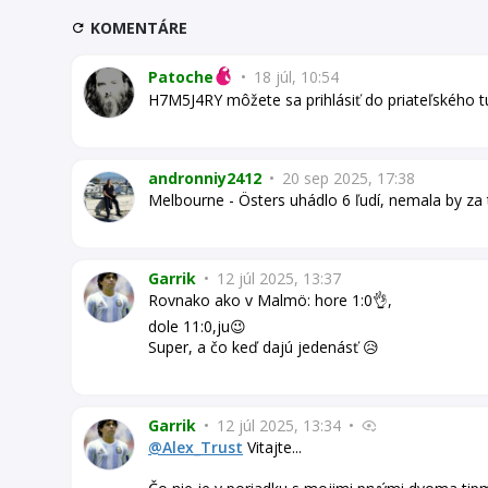
KOMENTÁRE
Patoche
•
18 júl, 10:54
H7M5J4RY môžete sa prihlásiť do priateľského t
andronniy2412
•
20 sep 2025, 17:38
Melbourne - Östers uhádlo 6 ľudí, nemala by za 
Garrik
•
12 júl 2025, 13:37
Rovnako ako v Malmö: hore 1:0👌,
dole 11:0,ju😉
Super, a čo keď dajú jedenásť 😥
Garrik
•
12 júl 2025, 13:34
•
@Alex_Trust
Vitajte...