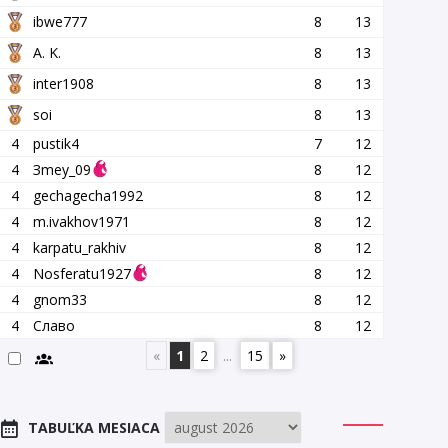
ibwe777
8
13
A. K.
8
13
inter1908
8
13
soi
8
13
4
pustik4
7
12
4
Зmey_09
8
12
4
gechagecha1992
8
12
4
m.ivakhov1971
8
12
4
karpatu_rakhiv
8
12
4
Nosferatu1927
8
12
4
gnom33
8
12
4
Славо
8
12
«
1
2
...
15
»
TABUĽKA MESIACA