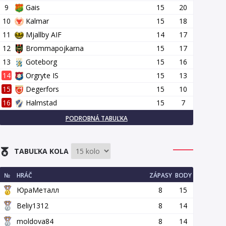
9
Gais
15
20
10
Kalmar
15
18
11
Mjallby AIF
14
17
12
Brommapojkarna
15
17
13
Goteborg
15
16
14
Orgryte IS
15
13
15
Degerfors
15
10
16
Halmstad
15
7
PODROBNÁ TABUĽKA
TABUĽKA KOLA
№
HRÁČ
ZÁPASY
BODY
ЮраМеталл
8
15
Beliy1312
8
14
moldova84
8
14