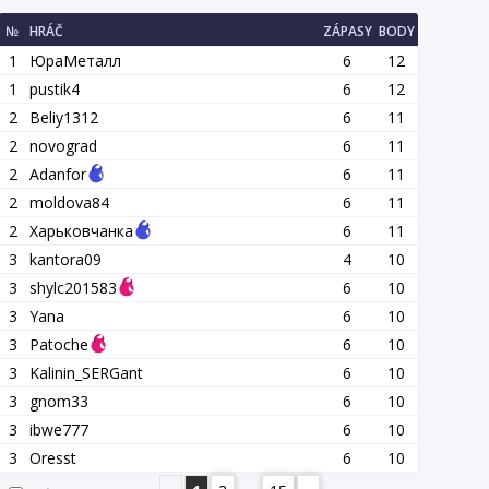
№
HRÁČ
ZÁPASY
BODY
1
ЮраМеталл
6
12
1
pustik4
6
12
2
Beliy1312
6
11
2
novograd
6
11
2
Adanfor
6
11
2
moldova84
6
11
2
Харьковчанка
6
11
3
kantora09
4
10
3
shylc201583
6
10
3
Yana
6
10
3
Patoche
6
10
3
Kalinin_SERGant
6
10
3
gnom33
6
10
3
ibwe777
6
10
3
Oresst
6
10