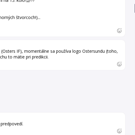
i na 15. kolo🤔???
orných štvorcoch!)...
 (Osters IF), momentálne sa používa logo Ostersundu (toho,
chu to mätie pri predikcii.
 predpovedí.