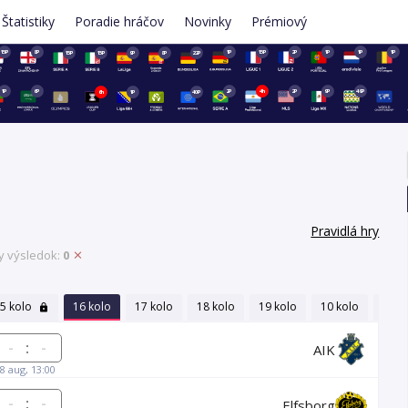
Štatistiky
Poradie hráčov
Novinky
Prémiový
15P
8P
1P
15P
2P
1P
1P
1P
15P
15P
9P
8P
22P
1P
6P
2P
4h
2P
9P
49P
6h
1P
40P
Pravidlá hry
y výsledok:
0
5 kolo
16 kolo
17 kolo
18 kolo
19 kolo
10 kolo
20 k
:
AIK
8 aug, 13:00
:
Elfsborg