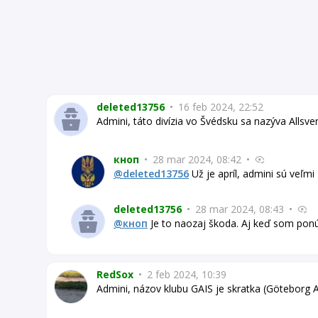
deleted13756
•
16 feb 2024, 22:52
Admini, táto divízia vo Švédsku sa nazýva Allsv
кноп
•
28 mar 2024, 08:42
•
@deleted13756
Už je apríl, admini sú veľmi
deleted13756
•
28 mar 2024, 08:43
•
@кноп
Je to naozaj škoda. Aj keď som pon
RedSox
•
2 feb 2024, 10:39
Admini, názov klubu GAIS je skratka (Göteborg At