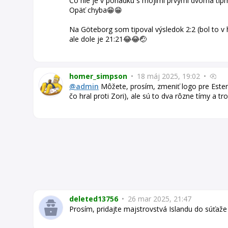
Čo nie je v poriadku s mojimi prvými dvoma tipm
Opäť chyba😁😁
Na Göteborg som tipoval výsledok 2:2 (bol to v h
ale dole je 21:21😂😂🤕
homer_simpson
•
18 máj 2025, 19:02
•
@admin
Môžete, prosím, zmeniť logo pre Ester
čo hral proti Zori), ale sú to dva rôzne tímy a tro
deleted13756
•
26 mar 2025, 21:47
Prosím, pridajte majstrovstvá Islandu do súťaže