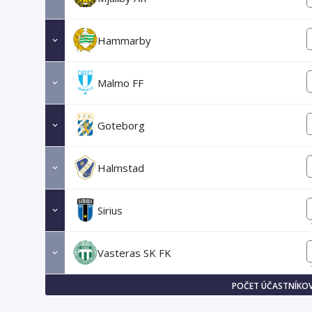
Hammarby
Malmo FF
Goteborg
Halmstad
Sirius
Vasteras SK FK
POČET ÚČASTNÍKOV