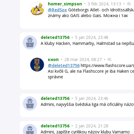
homer_simpson
•
3 feb 2024, 13:13
•
@RedSox
Göteborgs Atlet- och Idrottssälls
známy ako GAIS alebo Gais. Можна і так
deleted13756
•
5 jan 2024, 23:48
A kluby Häcken, Hammarby, Halmstad sa nepíšu
кноп
•
28 mar 2024, 08:27
•
@deleted13756
https://www.flashscore.ua/
Asi kvôli G, ale na Flashscore je iba Haken c
správne
deleted13756
•
5 jan 2024, 23:46
Admini, najvyššia švédska liga má oficiálny náz
deleted13756
•
2 jan 2024, 21:28
Admini, zapíšte cyrilikou názov klubu Varnamo