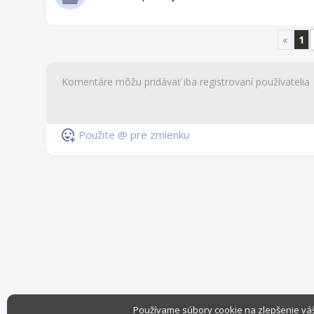
«
1
Použite @ pre zmienku
Používame súbory cookie na zlepšenie váš