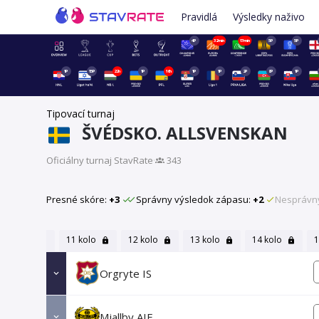
Pravidlá
Výsledky naživo
4P
32min
17min
5P
5P
1P
15P
22h
1P
16h
1P
1P
2P
8P
1P
Tipovací turnaj
ŠVÉDSKO. ALLSVENSKAN
Oficiálny turnaj StavRate
·
343
Presné skóre:
+3
Správny výsledok zápasu:
+2
Nesprávn
9 kolo
11 kolo
12 kolo
13 kolo
14 kolo
1
Orgryte IS
Mjallby AIF