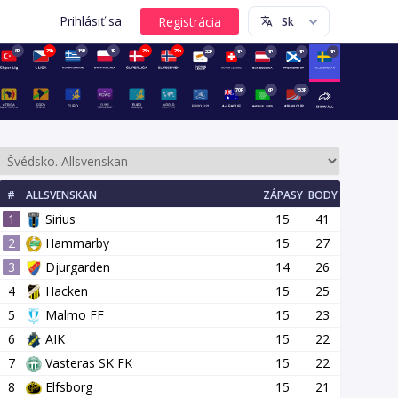
Prihlásiť sa
8P
23h
15P
1P
23h
23h
22P
1P
1P
1P
1P
70P
6P
153P
#
ALLSVENSKAN
ZÁPASY
BODY
1
Sirius
15
41
2
Hammarby
15
27
3
Djurgarden
14
26
4
Hacken
15
25
olo
21 kolo
22 kolo
23 kolo
24 kolo
25 kolo
26 kolo
5
Malmo FF
15
23
6
AIK
15
22
7
Vasteras SK FK
15
22
8
Elfsborg
15
21