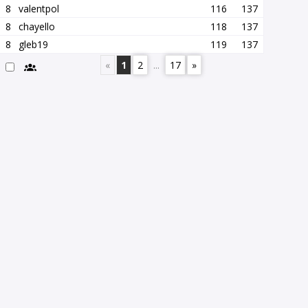
8
valentpol
116
137
8
chayello
118
137
8
gleb19
119
137
«
1
2
...
17
»