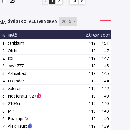
«
1
2
...
15
»
ŠVÉDSKO. ALLSVENSKAN
№
HRÁČ
ZÁPASY
BODY
1
tarikkum
119
151
2
Olchuc
119
147
2
soi
119
147
3
ibwe777
118
145
3
Ashxabad
119
145
4
DXander
118
144
5
valeron
119
142
6
Nosferatu1927
119
140
6
2104сн
119
140
6
MP
119
140
6
Вратарь№1
119
140
7
Alex_Trust
119
139