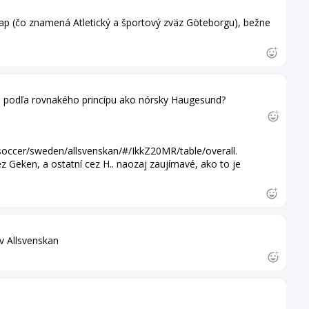
kap (čo znamená Atletický a športový zväz Göteborgu), bežne
 podľa rovnakého princípu ako nórsky Haugesund?
soccer/sweden/allsvenskan/#/IkkZ20MR/table/overall.
ez Geken, a ostatní cez H.. naozaj zaujímavé, ako to je
ov Allsvenskan