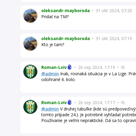
oleksandr-mayboroda
•
31 okt 2024, 07:20
Pridať na TM?
oleksandr-mayboroda
•
31 okt 2024, 07:19
Kto je tam?
Roman-Lviv
•
26 sep 2024, 17:19
•
@admin
Inak, rovnaká situácia je v La Lige. Prá
odohrané 6. kolo.
Roman-Lviv
•
26 sep 2024, 17:17
•
@admin
V druhej tabuľke (kde sú predpoveď/vý
tomto prípade 24.). Je potrebné vyhľadať potrebn
Používanie je veľmi nepraktické. Dá sa to opravi