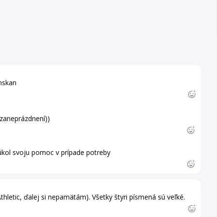
enskan
 zaneprázdnení))
úkol svoju pomoc v prípade potreby
hletic, ďalej si nepamätám). Všetky štyri písmená sú veľké.