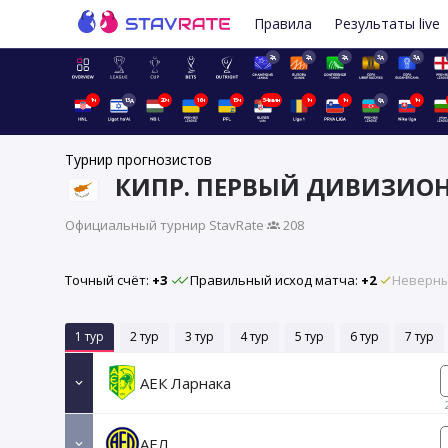
Правила
Результаты live
2д
2д
2д
3д
3д
1ч
13д
20ч
16ч
15ч
54мин
1ч
1ч
6д
1ч
Турнир прогнозистов
КИПР. ПЕРВЫЙ ДИВИЗИО
Официальный турнир StavRate
·
208
Точный счёт:
+3
Правильный исход матча:
+2
Неверны
1 тур
2 тур
3 тур
4 тур
5 тур
6 тур
7 тур
АЕК Ларнака
АЕЛ