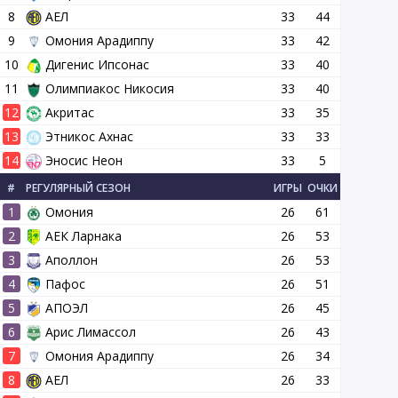
8
АЕЛ
33
44
9
Омония Арадиппу
33
42
10
Дигенис Ипсонас
33
40
11
Олимпиакос Никосия
33
40
12
Акритас
33
35
13
Этникос Ахнас
33
33
14
Эносис Неон
33
5
#
РЕГУЛЯРНЫЙ СЕЗОН
ИГРЫ
ОЧКИ
1
Омония
26
61
2
АЕК Ларнака
26
53
3
Аполлон
26
53
4
Пафос
26
51
5
АПОЭЛ
26
45
6
Арис Лимассол
26
43
7
Омония Арадиппу
26
34
8
АЕЛ
26
33