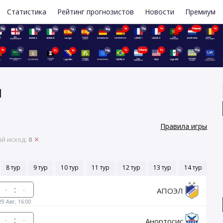
Статистика
Рейтинг прогнозистов
Новости
Премиум
13д
6д
1ч
13д
1ч
2ч
54мин
1ч
13д
13д
7д
6д
20д
1ч
4д
1ч
39мин
3ч
7д
47д
5ч
1ч
38д
Н
Правила игры
й исход:
0
8 тур
9 тур
10 тур
11 тур
12 тур
13 тур
14 тур
15
:
АПОЭЛ
29 Авг, 16:00
:
Анортосис