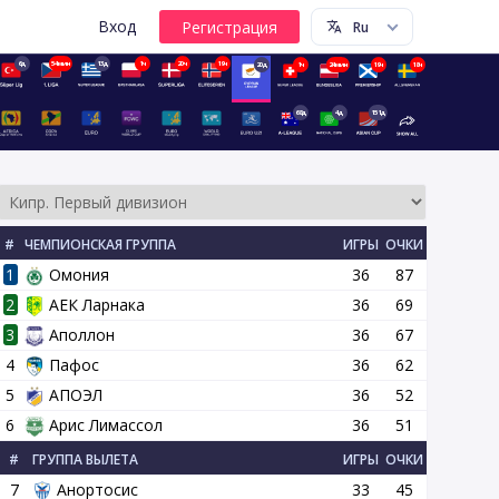
Вход
6д
54мин
13д
1ч
20ч
19ч
20д
1ч
24мин
19ч
18ч
68д
4д
151д
#
ЧЕМПИОНСКАЯ ГРУППА
ИГРЫ
ОЧКИ
1
Омония
36
87
2
АЕК Ларнака
36
69
3
Аполлон
36
67
4
Пафос
36
62
 тур
16 тур
17 тур
18 тур
19 тур
20 тур
21 тур
22 ту
5
АПОЭЛ
36
52
6
Арис Лимассол
36
51
#
ГРУППА ВЫЛЕТА
ИГРЫ
ОЧКИ
7
Анортосис
33
45