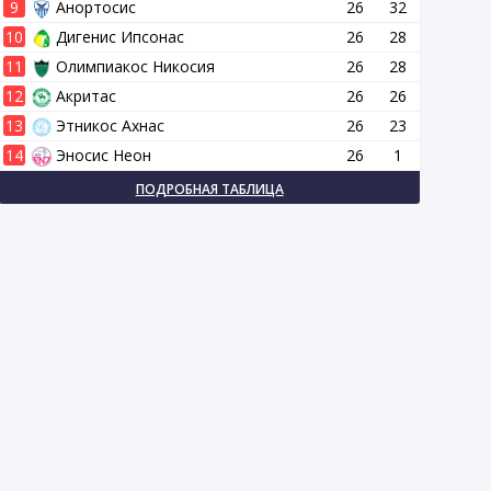
9
Анортосис
26
32
10
Дигенис Ипсонас
26
28
11
Олимпиакос Никосия
26
28
12
Акритас
26
26
13
Этникос Ахнас
26
23
14
Эносис Неон
26
1
ПОДРОБНАЯ ТАБЛИЦА