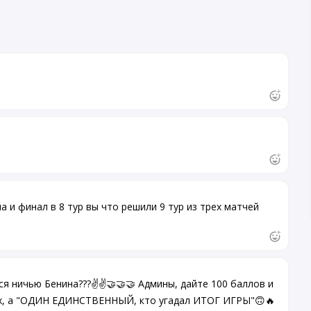
 и финал в 8 тур вы что решили 9 тур из трех матчей
я ничью Бенина???✌️✌️🤝🤝🤝 Админы, дайте 100 баллов и
их, а "ОДИН ЕДИНСТВЕННЫЙ, кто угадал ИТОГ ИГРЫ"🙃🔥