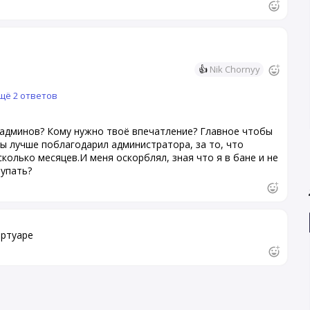
👍
Nik Chornyy
щё 2 ответов
админов? Кому нужно твоё впечатление? Главное чтобы
бы лучше поблагодарил администратора, за то, что
колько месяцев.И меня оскорблял, зная что я в бане и не
тупать?
ертуаре