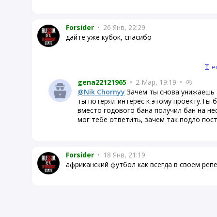
Forsider
•
26 Янв, 22:29
дайте уже кубок, спасибо
е
gena22121965
•
2 Мар, 19:19
•
@Nik Chornyy
Зачем ты снова унижаешь 
ты потерял интерес к этому проекту.Ты 
вместо годового бана получил бан на нес
мог тебе ответить, зачем так подло пос
Forsider
•
18 Янв, 21:19
африканский футбол как всегда в своем реп