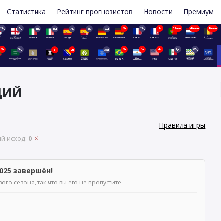
Статистика
Рейтинг прогнозистов
Новости
Премиум
13д
6д
2ч
13д
2ч
59мин
44мин
14мин
14д
13д
7д
6д
20д
2ч
5д
2ч
1ч
4ч
7д
47д
6ч
2ч
38д
ЦИЙ
Правила игры
й исход:
0
2025 завершён!
го сезона, так что вы его не пропустите.