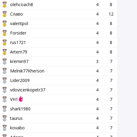
olehcoach8
4
8
Славо
4
12
valentpol
4
8
Forsider
4
8
rus1721
4
8
Artem79
4
8
kremin97
3
7
Melnik77Kherson
4
7
Lider2009
4
7
vdovicenkopetr37
4
7
VH1
4
7
shark1980
4
7
taurus
4
7
kovabo
4
7