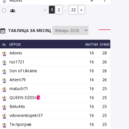
Adonis
4
7
«
1
2
...
22
»
ТАБЛИЦА ЗА МЕСЯЦ
№
ИГРОК
МАТЧИ
ОЧКИ
Adonis
16
28
rus1721
16
26
Son of Ukraine
16
26
Artem79
16
26
matuch71
16
25
QUEEN DŻESI
16
25
Belu44o
16
25
vdovicenkopetr37
16
25
Ти програв
16
25