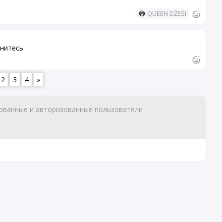
😂
QUEEN DŻESI
снитесь
2
3
4
»