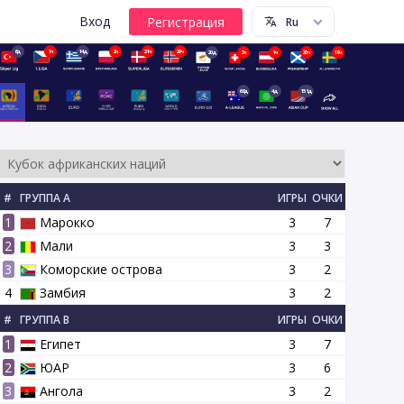
Вход
6д
1ч
14д
2ч
21ч
20ч
20д
2ч
1ч
20ч
19ч
68д
4д
151д
#
ГРУППА A
ИГРЫ
ОЧКИ
1
Марокко
3
7
2
Мали
3
3
3
Коморские острова
3
2
4
Замбия
3
2
#
ГРУППА B
ИГРЫ
ОЧКИ
1
Египет
3
7
2
ЮАР
3
6
3
Ангола
3
2