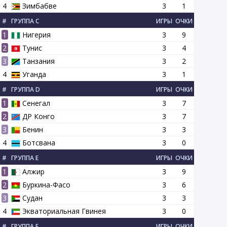
4
Зимбабве
3
1
#
ГРУППА C
ИГРЫ
ОЧКИ
1
Нигерия
3
9
2
Тунис
3
4
3
Танзания
3
2
4
Уганда
3
1
#
ГРУППА D
ИГРЫ
ОЧКИ
1
Сенегал
3
7
2
ДР Конго
3
7
3
Бенин
3
3
4
Ботсвана
3
0
#
ГРУППА E
ИГРЫ
ОЧКИ
1
Алжир
3
9
2
Буркина-Фасо
3
6
3
Судан
3
3
4
Экваториальная Гвинея
3
0
#
ГРУППА F
ИГРЫ
ОЧКИ