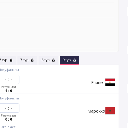
6 тур
7 тур
8 тур
9 тур
Полуфиналы
-
:
-
Египет
Результат
1 : 0
Полуфиналы
-
:
-
Марокко
Результат
0 : 0
3rd place