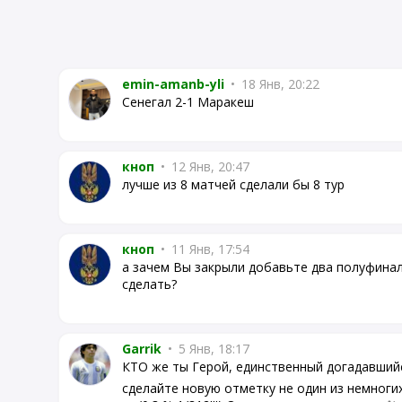
emin-amanb-yli
•
18 Янв, 20:22
Сенегал 2-1 Маракеш
кноп
•
12 Янв, 20:47
лучше из 8 матчей сделали бы 8 тур
кноп
•
11 Янв, 17:54
а зачем Вы закрыли добавьте два полуфинала
сделать?
Garrik
•
5 Янв, 18:17
КТО же ты Герой, единственный догадавшийс
сделайте новую отметку не один из немног