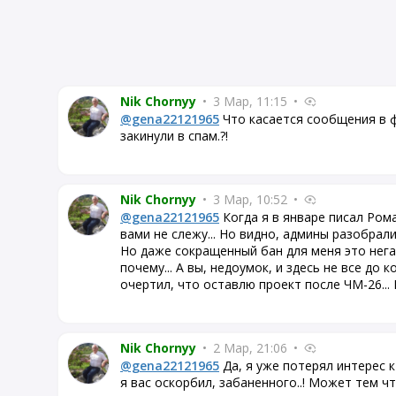
Nik Chornyy
•
3 Мар, 11:15
•
@gena22121965
Что касается сообщения в фе
закинули в спам.?!
Nik Chornyy
•
3 Мар, 10:52
•
@gena22121965
Когда я в январе писал Рома
вами не слежу... Но видно, админы разобралис
Но даже сокращенный бан для меня это нега
почему... А вы, недоумок, и здесь не все до 
очертил, что оставлю проект после ЧМ-26... 
Nik Chornyy
•
2 Мар, 21:06
•
@gena22121965
Да, я уже потерял интерес к 
я вас оскорбил, забаненного..! Может тем ч