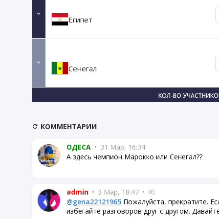
Египет
Сенегал
КОЛ-ВО УЧАСТНИКОВ
КОММЕНТАРИИ
OДЕСА
•
31 Мар, 16:34
А здесь чемпион Марокко или Сенегал??
admin
•
3 Мар, 18:47
•
@gena22121965
Пожалуйста, прекратите. Ес
избегайте разговоров друг с другом. Давай