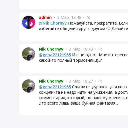
admin
•
3 Мар, 18:46
•
@Nik Chornyy
Пожалуйста, прекратите. Если
избегайте общения друг с другом 🙂 Давайте
Nik Chornyy
•
3 Мар, 18:43
•
@gena22121965
И еще одно... Мне интересно
какой-то полный тормозняк..!)..?
Nik Chornyy
•
3 Мар, 18:27
•
@gena22121965
Слышите, дурачок, для кого 
конфликта не надо идти на унижения, а дос
комментария, который, по вашему мнению, об
Это всего лишь ваша буйная фантазия...