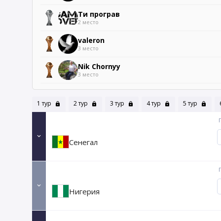
Ти програв
2 место
valeron
3 место
Nik Chornyy
3 место
1 тур
2 тур
3 тур
4 тур
5 тур
Сенегал
Нигерия