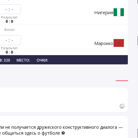
-
:
-
Нигерия
Результат
0 : 0
Финал
-
:
-
Марокко
Результат
0 : 0
: 320
МЕСТО:
ОЧКИ:
ли не получается дружеского конструктивного диалога —
те общаться здесь о футболе ⚽