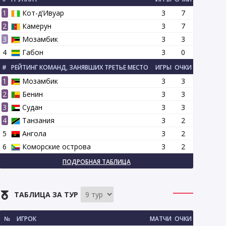
1
Кот-д’Ивуар
3
7
2
Камерун
3
7
3
Мозамбик
3
3
4
Габон
3
0
#
РЕЙТИНГ КОМАНД, ЗАНЯВШИХ ТРЕТЬЕ МЕСТО
ИГРЫ
ОЧКИ
1
Мозамбик
3
3
2
Бенин
3
3
3
Судан
3
3
4
Танзания
3
2
5
Ангола
3
2
6
Коморские острова
3
2
ПОДРОБНАЯ ТАБЛИЦА
ТАБЛИЦА ЗА ТУР
№
ИГРОК
МАТЧИ
ОЧКИ