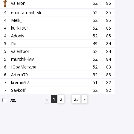
valeron
52
86
4
emin-amanb-yli
52
85
4
Melk_
52
85
4
kulik1981
52
85
4
Adonis
52
85
5
Ro
49
84
5
valentpol
52
84
5
murchik-lviv
52
84
6
ЮраМеталл
52
83
6
Artem79
52
83
7
kremin97
51
82
7
Savkoff
52
82
«
1
2
...
23
»