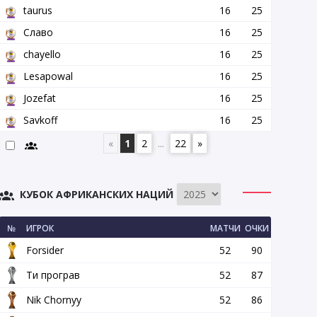
taurus
16
25
Славо
16
25
chayello
16
25
Lesapowal
16
25
Jozefat
16
25
Savkoff
16
25
«
1
2
...
22
»
КУБОК АФРИКАНСКИХ НАЦИЙ
№
ИГРОК
МАТЧИ
ОЧКИ
Forsider
52
90
Ти програв
52
87
Nik Chornyy
52
86