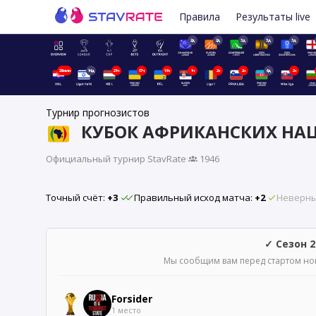
Правила
Результаты live
2д
2д
3д
3д
3д
29мин
14д
21ч
17ч
16ч
1ч
2ч
2ч
6д
2ч
Турнир прогнозистов
КУБОК АФРИКАНСКИХ НА
Официальный турнир StavRate
·
1946
Точный счёт:
+3
Правильный исход матча:
+2
Неверны
✓ Сезон 
Мы сообщим вам перед стартом ново
Forsider
1 место