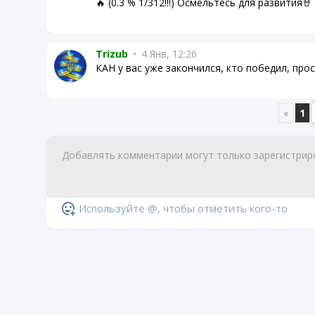
🔥 (0.3 % 1/312!!!) Осмельтесь для развития🤘
Trizub
•
4 Янв, 12:26
КАН у вас уже закончился, кто победил, про
«
1
Используйте @, чтобы отметить кого-то