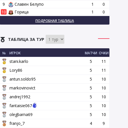
9
Славен Белупо
1
0
10
Горица
1
0
ПОДРОБНАЯ ТАБЛИЦА
ТАБЛИЦА ЗА ТУР
№
ИГРОК
МАТЧИ
ОЧКИ
stani.karlo
5
11
Lory86
5
11
antun.soldo95
5
10
markovinovict
5
10
andrej1992
5
10
fantaisie067
5
10
olegbarna69
5
10
franjo_7
4
9