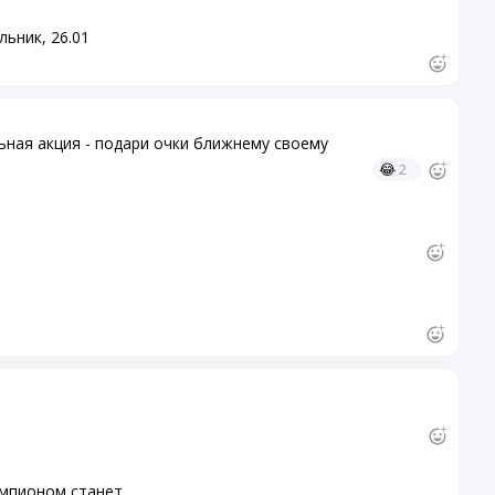
ьник, 26.01
ьная акция - подари очки ближнему своему
😂
2
емпионом станет