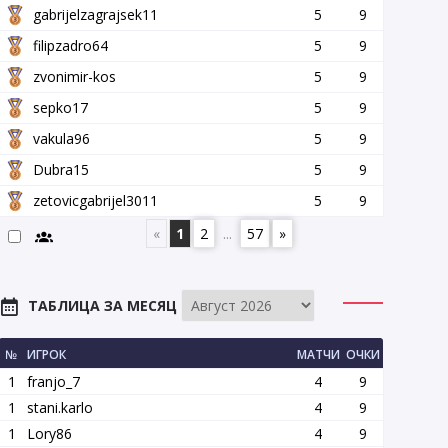
gabrijelzagrajsek11
5
9
filipzadro64
5
9
zvonimir-kos
5
9
sepko17
5
9
vakula96
5
9
Dubra15
5
9
zetovicgabrijel3011
5
9
«
1
2
...
57
»
ТАБЛИЦА ЗА МЕСЯЦ
№
ИГРОК
МАТЧИ
ОЧКИ
1
franjo_7
4
9
1
stani.karlo
4
9
1
Lory86
4
9