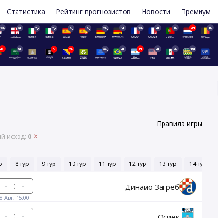
Статистика
Рейтинг прогнозистов
Новости
Премиум
15д
8д
1д
15д
2д
1д
23ч
1д
15д
15д
8д
8д
22д
23ч
6д
2д
3ч
2д
9д
49д
5ч
23ч
40д
Правила игры
й исход:
0
р
8 тур
9 тур
10 тур
11 тур
12 тур
13 тур
14 тур
:
Динамо Загреб
8 Авг, 15:00
:
Осиек