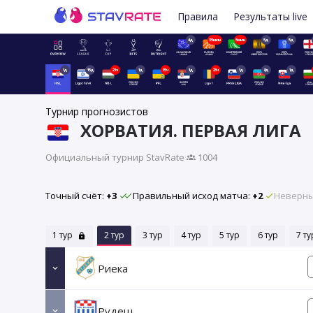
Правила
Результаты live
4д
35мин
5мин
5д
5д
1д
15д
21ч
1д
15ч
1д
23ч
1д
8д
1д
Турнир прогнозистов
ХОРВАТИЯ. ПЕРВАЯ ЛИГА
Официальный турнир StavRate
·
1004
Точный счёт:
+3
Правильный исход матча:
+2
Неверны
1 тур
2 тур
3 тур
4 тур
5 тур
6 тур
7 ту
Риека
Рудеш