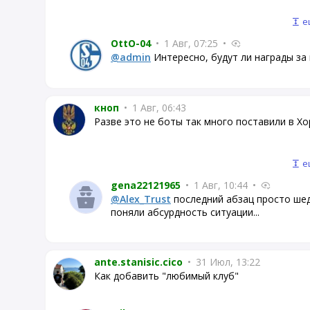
е
OttO-04
•
1 Авг, 07:25
•
@admin
Интересно, будут ли награды за
кноп
•
1 Авг, 06:43
Разве это не боты так много поставили в Хо
е
gena22121965
•
1 Авг, 10:44
•
@Alex_Trust
последний абзац просто шед
поняли абсурдность ситуации...
ante.stanisic.cico
•
31 Июл, 13:22
Как добавить "любимый клуб"