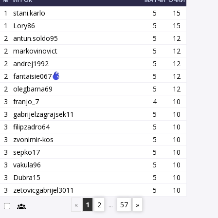
1
stani.karlo
5
15
1
Lory86
5
15
2
antun.soldo95
5
12
2
markovinovict
5
12
2
andrej1992
5
12
2
fantaisie067
5
12
2
olegbarna69
5
12
3
franjo_7
4
10
3
gabrijelzagrajsek11
5
10
3
filipzadro64
5
10
3
zvonimir-kos
5
10
3
sepko17
5
10
3
vakula96
5
10
3
Dubra15
5
10
3
zetovicgabrijel3011
5
10
«
1
2
...
57
»