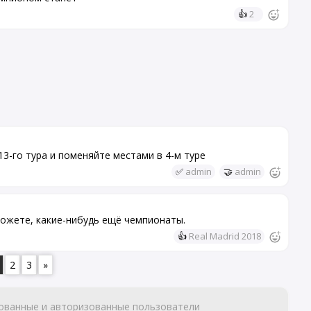
👍
2
3-го тура и поменяйте местами в 4-м туре
✅
admin
🤝
admin
можете, какие-нибудь ещё чемпионаты.
👍
Real Madrid 2018
2
3
»