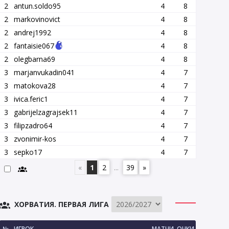
2
antun.soldo95
4
8
2
markovinovict
4
8
2
andrej1992
4
8
2
fantaisie067
4
8
2
olegbarna69
4
8
3
marjanvukadin041
4
7
3
matokova28
4
7
3
ivica.feric1
4
7
3
gabrijelzagrajsek11
4
7
3
filipzadro64
4
7
3
zvonimir-kos
4
7
3
sepko17
4
7
«
1
2
...
39
»
ХОРВАТИЯ. ПЕРВАЯ ЛИГА
№
ИГРОК
МАТЧИ
ОЧКИ