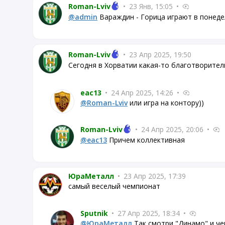
Roman-Lviv
•
23 Янв, 15:05
•
@admin
Вараждин - Горица играют в понедел
Roman-Lviv
•
23 Апр 2025, 19:50
Сегодня в Хорватии какая-то благотворител
eac13
•
24 Апр 2025, 14:26
•
@Roman-Lviv
или игра на контору))
Roman-Lviv
•
24 Апр 2025, 20:06
•
@eac13
Причем коллективная
ЮраМеталл
•
23 Апр 2025, 17:39
самый веселый чемпионат
Sputnik
•
27 Апр 2025, 18:34
•
@ЮраМеталл
Так смотри "Динамо" и ч