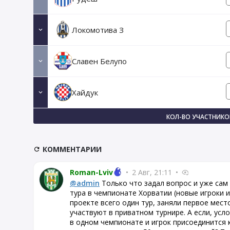
Локомотива З
Славен Белупо
Хайдук
КОЛ-ВО УЧАСТНИКОВ
КОММЕНТАРИИ
Roman-Lviv
•
2 Авг, 21:11
•
@admin
Только что задал вопрос и уже сам
тура в чемпионате Хорватии (новые игроки и
проекте всего один тур, заняли первое мест
участвуют в приватном турнире. А если, усл
в одном чемпионате и игрок присоединится к