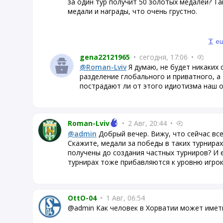
за один тур получит 50 золотых медалей? Т
медали и награды, что очень грустно.
ещ
gena22121965
•
сегодня, 17:06
•
@Roman-Lviv
Я думаю, не будет никаких 
разделение глобального и приватного, а 
пострадают ли от этого идиотизма наш о
Roman-Lviv
•
2 Авг, 20:44
•
@admin
Добрый вечер. Вижу, что сейчас все
Скажите, медали за победы в таких турнира
получены до создания частных турниров? И 
турнирах тоже прибавляются к уровню игрок
OttO-04
•
1 Авг, 06:54
@admin Как человек в Хорватии может иметь