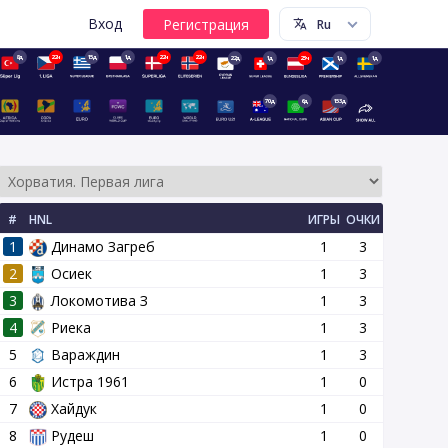
Вход
8д
22ч
15д
1д
22ч
22ч
22д
1д
23ч
1д
1д
70д
6д
153д
#
HNL
ИГРЫ
ОЧКИ
1
Динамо Загреб
1
3
2
Осиек
1
3
3
Локомотива З
1
3
4
Риека
1
3
15 тур
16 тур
17 тур
18 тур
19 тур
20 тур
21 тур
2
5
Вараждин
1
3
6
Истра 1961
1
0
7
Хайдук
1
0
8
Рудеш
1
0