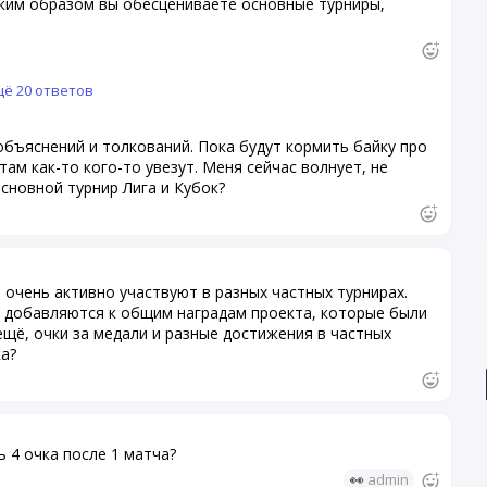
аким образом вы обесцениваете основные турниры,
ё 20 ответов
объяснений и толкований. Пока будут кормить байку про
там как-то кого-то увезут. Меня сейчас волнует, не
сновной турнир Лига и Кубок?
 очень активно участвуют в разных частных турнирах.
х добавляются к общим наградам проекта, которые были
ещё, очки за медали и разные достижения в частных
а?
 4 очка после 1 матча?
👀
admin