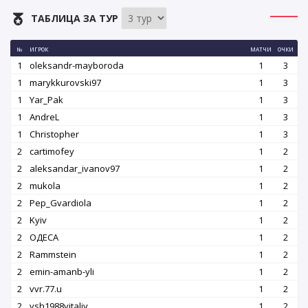
ТАБЛИЦА ЗА ТУР
№
ИГРОК
МАТЧИ
ОЧКИ
1
oleksandr-mayboroda
1
3
1
marykkurovski97
1
3
1
Yar_Pak
1
3
1
AndreL
1
3
1
Christopher
1
3
2
cartimofey
1
2
2
aleksandar_ivanov97
1
2
2
mukola
1
2
2
Pep_Gvardiola
1
2
2
Kyiv
1
2
2
OДЕСА
1
2
2
Rammstein
1
2
2
emin-amanb-yli
1
2
2
vvr.77.u
1
2
2
vsh1988vitaliy
1
2