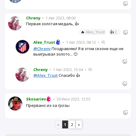
Chreny
•
1 Авг 2023, 08:00
Первая золотая медаль, 👍
🔥
Alex_Trust
👍
2
Alex_Trust
•
1 Авг 2023, 08:12
•
@Chreny
Поздравляю! Я в этом сезоне еще не
выигрывал золото... 🙂
Chreny
•
1 Авг 2023, 15:34
•
@Alex_Trust
Спасибо 👍
Skosariev
•
30 Июл 2023, 12:55
Прервано из-за грозы
«
1
2
»