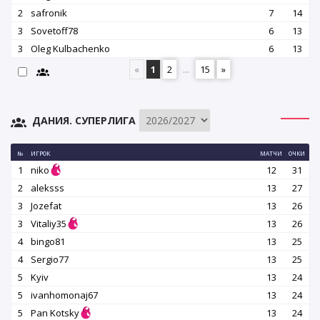
2
safronik
7
14
3
Sovetoff78
6
13
3
Oleg Kulbachenko
6
13
«
1
2
...
15
»
ДАНИЯ. СУПЕРЛИГА
№
ИГРОК
МАТЧИ
ОЧКИ
1
niko
12
31
2
aleksss
13
27
3
Jozefat
13
26
3
Vitaliy35
13
26
4
bingo81
13
25
4
Sergio77
13
25
5
Kyiv
13
24
5
ivanhomonaj67
13
24
5
Pan Kotsky
13
24