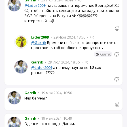
@Lider2009
тм ставишь на поражение Брондбю🙂🙂
🙂, чтобы поймать сенсацию и награду, при этом по
2:0/3:0 берешь на Ракув и АИК😱😱😱????
интересный.....✌️
Lider2009
•
29 Июл 2024, 18:50
•
@Garrik
Времени не было, от фонаря все счета
проставил чтоб вообще не пропустить
🤝
Garrik
Garrik
•
29 Июл 2024, 18:56
•
@Lider2009
а почему наугад не 1:8 как
раньше???🙃
Garrik
•
19 мая 2024, 10:50
Или бегуны?
Garrik
•
19 мая 2024, 10:49
Оденсе - это город в Дании.