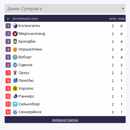
#
РЕГУЛЯРНЫЙ СЕЗОН
ИГРЫ
ОЧКИ
Копенгаген
1
2
6
Мидтьюлланд
2
2
6
Брондбю
3
2
4
Норшелланн
4
2
4
Виборг
5
3
4
Оденсе
6
2
3
Орхус
7
2
2
Люнгбю
8
2
1
Хорсенс
9
2
1
Раннерс
10
2
1
Силькеборг
11
2
1
Сеннерйюск
12
3
1
ПОДРОБНАЯ ТАБЛИЦА