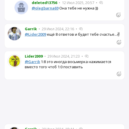
deleted13756
•
12 Июл 2025, 20:57
•
@olegbarna69
Она тебе не нужна )))
Garrik
•
29 Июл 2024, 22:16
•
@Lider2009
ещё 8 ответов и будет тебе счастье...✌️
Lider2009
•
29 Июл 2024, 21:23
•
@Garrik
1:8 это иногда восьмерка нажимается
вместо того чтоб 1:0 поставить
Garrik
•
29 Июл 2024, 18:44
•