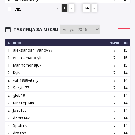
«
1
2
...
14
»
ТАБЛИЦА ЗА МЕСЯЦ
№
ИГРОК
МАТЧИ
ОЧКИ
1
aleksandar_ivanov97
7
15
1
emin-amanb-yli
7
15
1
ivanhomonaj67
7
15
2
Kyiv
7
14
2
vsh1988vitaliy
7
14
2
Sergio77
7
14
2
gleb19
7
14
2
Мистер Икс
7
14
2
Jozefat
7
14
2
denis147
7
14
2
Sputnik
7
14
2
dragan
7
14