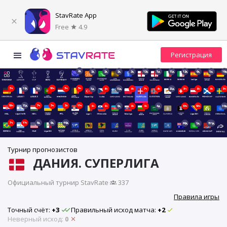
StavRate App
Free
4.9
2д
2д
2д
2д
2д
12д
5д
13д
12д
6д
5д
19д
5ч
12д
5д
10ч
3ч
5ч
5д
6ч
13д
6ч
7ч
6ч
20д
5ч
8ч
6ч
5ч
10ч
13д
7ч
3ч
2ч
11ч
9ч
9ч
6д
8ч
9ч
4д
13ч
10ч
38д
7ч
11ч
6д
6д
46д
68д
3д
151д
Турнир прогнозистов
ДАНИЯ. СУПЕРЛИГА
Официальный турнир StavRate
·
337
Правила игры
Точный счёт:
+3
Правильный исход матча:
+2
Неверный исход:
0