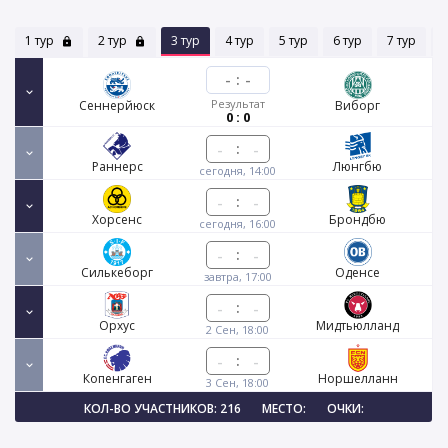
1 тур
2 тур
3 тур
4 тур
5 тур
6 тур
7 тур
8
-
:
-
Результат
Сеннерйюск
Виборг
0 : 0
:
Раннерс
Люнгбю
сегодня, 14:00
:
Хорсенс
Брондбю
сегодня, 16:00
:
Силькеборг
Оденсе
завтра, 17:00
:
Орхус
Мидтьюлланд
2 Сен, 18:00
:
Копенгаген
Норшелланн
3 Сен, 18:00
КОЛ-ВО УЧАСТНИКОВ: 216
МЕСТО:
ОЧКИ: