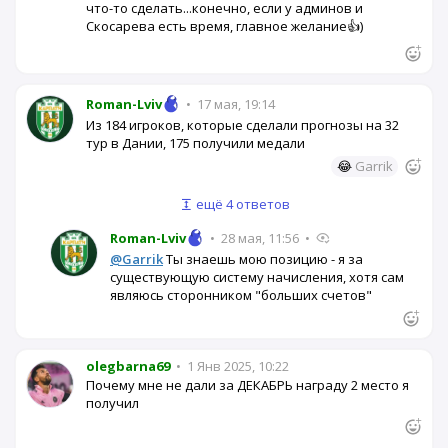
что-то сделать...конечно, если у админов и
Скосарева есть время, главное желание👍)
Roman-Lviv
•
17 мая, 19:14
Из 184 игроков, которые сделали прогнозы на 32
тур в Дании, 175 получили медали
😂
Garrik
ещё 4 ответов
Roman-Lviv
•
28 мая, 11:56
•
@Garrik
Ты знаешь мою позицию - я за
существующую систему начисления, хотя сам
являюсь сторонником "больших счетов"
olegbarna69
•
1 Янв 2025, 10:22
Почему мне не дали за ДЕКАБРЬ награду 2 место я
получил