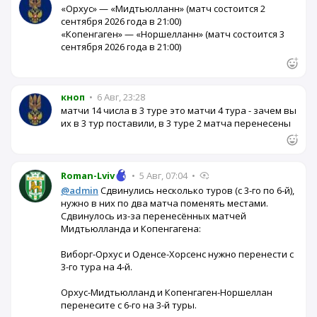
«Орхус» — «Мидтьюлланн» (матч состоится 2
сентября 2026 года в 21:00)
«Копенгаген» — «Норшелланн» (матч состоится 3
сентября 2026 года в 21:00)
кноп
•
6 Авг, 23:28
матчи 14 числа в 3 туре это матчи 4 тура - зачем вы
их в 3 тур поставили, в 3 туре 2 матча перенесены
Roman-Lviv
•
5 Авг, 07:04
•
@admin
Сдвинулись несколько туров (с 3-го по 6-й),
нужно в них по два матча поменять местами.
Сдвинулось из-за перенесённых матчей
Мидтьюлланда и Копенгагена:
Виборг-Орхус и Оденсе-Хорсенс нужно перенести с
3-го тура на 4-й.
Орхус-Мидтьюлланд и Копенгаген-Норшеллан
перенесите с 6-го на 3-й туры.