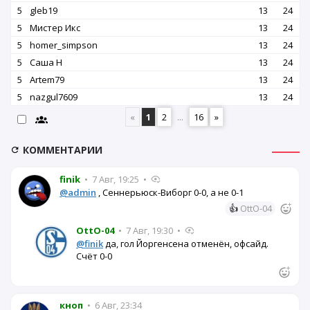
5
gleb19
13
24
5
Мистер Икс
13
24
5
homer_simpson
13
24
5
Саша Н
13
24
5
Artem79
13
24
5
nazgul7609
13
24
«
1
2
...
16
»
КОММЕНТАРИИ
finik
•
7 Авг, 19:25
•
@admin
, Сеннерьюск-Виборг 0-0, а не 0-1
👍
OttO-04
OttO-04
•
7 Авг, 19:30
•
@finik
да, гол Йоргенсена отменён, офсайд.
Счёт 0-0
кноп
•
6 Авг, 23:34