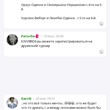
Орхус-Оденсе и Сённерьюск-Норшеллан с 4-го на 5-
й.
Хорсенс-Виборг и Люнгбю-Оденсе - с 5-го на 6-й.
Patoche
•
18 Июл, 09:08
K3VV8RD6 вы можете зарегистрироваться на
дружеский турнир
Garrik
•
28 мая, 09:50
...но это всё только мечты...🤣😂😁...кто же будет
что-то думать (..а между сезонами можно было бы