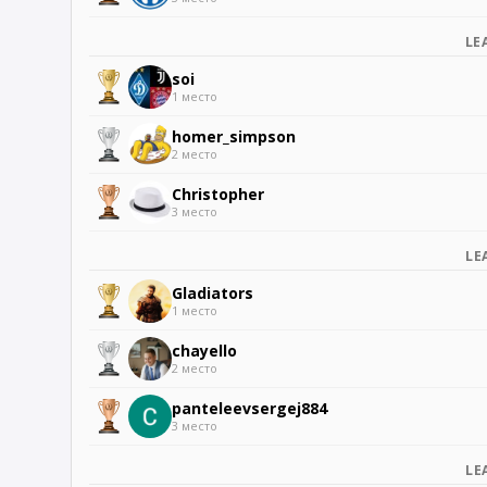
LE
soi
1 место
homer_simpson
2 место
Christopher
3 место
LE
Gladiators
1 место
chayello
2 место
panteleevsergej884
3 место
LE