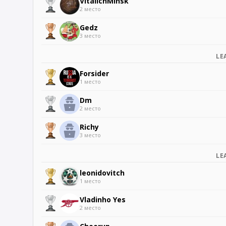
VitalichMinsk
2 место
Gedz
3 место
LE
Forsider
1 место
Dm
2 место
Richy
3 место
LE
leonidovitch
1 место
Vladinho Yes
2 место