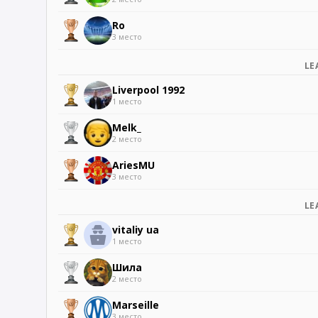
Ro
3 место
LE
Liverpool 1992
1 место
Melk_
2 место
AriesMU
3 место
LE
vitaliy ua
1 место
Шила
2 место
Marseille
3 место