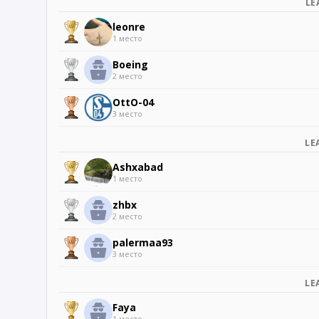
LE
leonre
1 место
Boeing
2 место
OttO-04
3 место
LE
Ashxabad
1 место
zhbx
2 место
palermaa93
3 место
LE
Faya
1 место