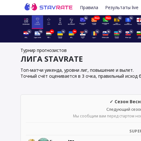
Правила
Результаты live
4д
29мин
29мин
5д
5д
1д
16д
23ч
1д
18ч
1д
1д
2д
8д
2д
Турнир прогнозистов
ЛИГА STAVRATE
Топ-матчи уикенда, уровни лиг, повышение и вылет.
Точный счёт оценивается в 3 очка, правильный исход б
✓ Сезон Весн
Следующий сезон
Мы сообщим вам перед стартом ново
SUPE