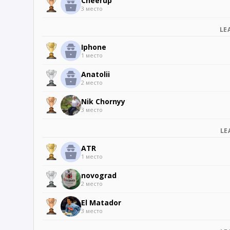
Cheerup
3 место
LE
Iphone
1 место
Anatolii
2 место
Nik Chornyy
3 место
LE
ATR
1 место
novograd
2 место
El Matador
3 место