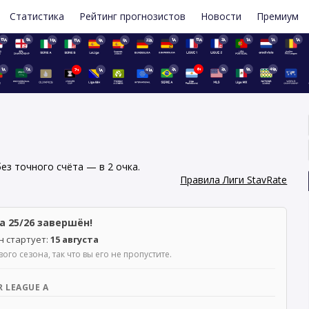
Статистика
Рейтинг прогнозистов
Новости
Премиум
15д
8д
1д
15д
2д
1д
1д
1д
16д
15д
9д
8д
22д
1д
7д
2д
6ч
2д
9д
49д
7ч
1д
41д
ез точного счёта — в 2 очка.
Правила Лиги StavRate
а 25/26 завершён!
 стартует:
15 августа
го сезона, так что вы его не пропустите.
R LEAGUE A