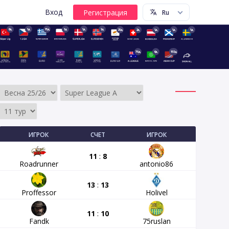
Вход
8д
1д
15д
1д
1д
1д
23д
2д
1д
1д
1д
70д
6д
153д
ИГРОК
СЧЕТ
ИГРОК
11
:
8
Roadrunner
antonio86
13
:
13
Proffessor
Holivel
11
:
10
Fandk
75ruslan