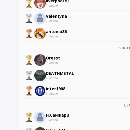
liverpool70
1 место
Valentyna
2 место
antonio86
3 место
SUPE
Oresst
1 место
DEATHMETAL
2 место
inter1908
3 место
LE
Н.Санжари
1 место