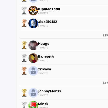
ЮраМеталл
2 место
alex250482
3 место
LE
Hauge
1 место
Валерий
2 место
zi1vova
3 место
LE
JohnnyMorris
1 место
Minsk
2 место