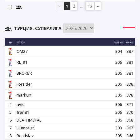
«
1
2
...
16
»
ТУРЦИЯ. СУПЕРЛИГА
№
ИГРОК
МАТЧИ
ОЧКИ
OM27
304
387
RL_91
306
381
BROKER
306
381
Forsider
306
378
markun
306
378
4
avis
306
371
5
fran81
306
370
6
DEATHMETAL
306
368
7
Humorist
303
367
8
Rostislav
305
366