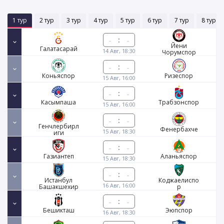
1 тур
2 тур
3 тур
4 тур
5 тур
6 тур
7 тур
8 тур
:
Йени
Галатасарай
14 Авг, 18:30
Чорумспор
:
Коньяспор
Ризеспор
15 Авг, 16:00
:
Касымпаша
Трабзонспор
15 Авг, 16:00
:
Генчлербирл
Фенербахче
15 Авг, 18:30
иги
:
Газиантеп
Аланьяспор
15 Авг, 18:30
:
Истанбул
Коджаелиспо
16 Авг, 16:00
Башакшехир
р
:
Бешикташ
Эюпспор
16 Авг, 18:30