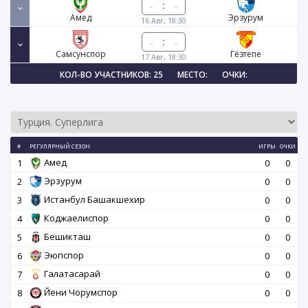
:
Амед
Эрзурум
16 Авг, 18:30
:
Самсунспор
Гёзтепе
17 Авг, 18:30
КОЛ-ВО УЧАСТНИКОВ: 25
МЕСТО:
ОЧКИ:
#
РЕГУЛЯРНЫЙ СЕЗОН
ИГРЫ
ОЧКИ
Амед
1
0
0
Эрзурум
2
0
0
Истанбул Башакшехир
3
0
0
Коджаелиспор
4
0
0
Бешикташ
5
0
0
Эюпспор
6
0
0
Галатасарай
7
0
0
Йени Чорумспор
8
0
0