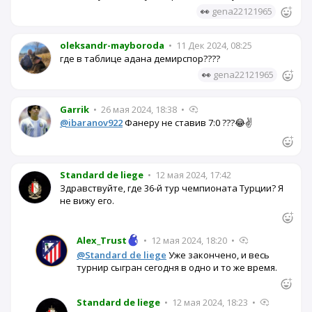
👀
gena22121965
oleksandr-mayboroda
•
11 Дек 2024, 08:25
где в таблице адана демирспор????
👀
gena22121965
Garrik
•
26 мая 2024, 18:38
•
@ibaranov922
Фанеру не ставив 7:0 ???😂✌️
Standard de liege
•
12 мая 2024, 17:42
Здравствуйте, где 36-й тур чемпионата Турции? Я
не вижу его.
Alex_Trust
•
12 мая 2024, 18:20
•
@Standard de liege
Уже закончено, и весь
турнир сыгран сегодня в одно и то же время.
Standard de liege
•
12 мая 2024, 18:23
•