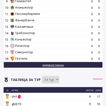
Газиантеп
9
0
0
Аланьяспор
10
0
0
Генчлербирлиги
11
0
0
Фенербахче
12
0
0
Касымпаша
13
0
0
Трабзонспор
14
0
0
Коньяспор
15
0
0
Ризеспор
16
0
0
Самсунспор
17
0
0
Гёзтепе
18
0
0
ПОДРОБНАЯ ТАБЛИЦА
ТАБЛИЦА ЗА ТУР
№
ИГРОК
МАТЧИ
ОЧКИ
VH1
9
17
gleb19
9
16