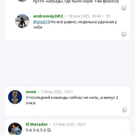
пусто- награды, где было норм- там фиаско))
andronniy2412
•
18 мая 2025, 18:44
•
@gleb19
Но всё равно, неделька удачная у
тебя
кноп
•
7 Мар 2025, 14:21
У последней команды сейчас не ноль, а минус 2
очка
El Matador
•
27 Янв 2025, 18:57
5-4, 5-4, 5-2 🤔