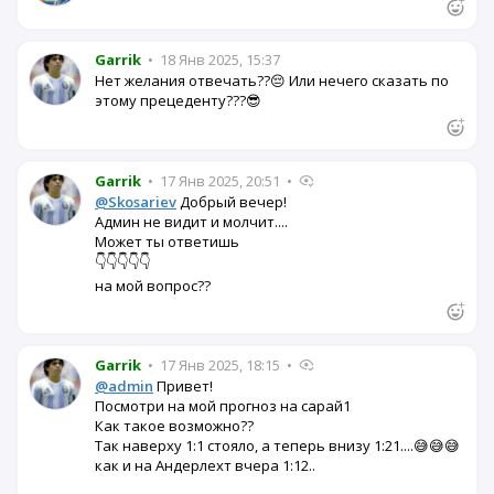
Garrik
•
18 Янв 2025, 15:37
Нет желания отвечать??😔 Или нечего сказать по
этому прецеденту???😎
Garrik
•
17 Янв 2025, 20:51
•
@Skosariev
Добрый вечер!
Админ не видит и молчит....
Может ты ответишь
👇👇👇👇👇
на мой вопрос??
Garrik
•
17 Янв 2025, 18:15
•
@admin
Привет!
Посмотри на мой прогноз на сарай1
Как такое возможно??
Так наверху 1:1 стояло, а теперь внизу 1:21....😅😅😅
как и на Андерлехт вчера 1:12..