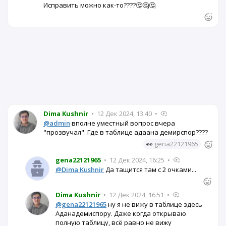
Исправить можно как-то????🤔🤔🤔
Dima Kushnir
•
12 Дек 2024, 13:40
•
@admin
вполне уместный вопрос вчера
"прозвучал". Где в таблице адаана демирспор????
👀
gena22121965
gena22121965
•
12 Дек 2024, 16:25
•
@Dima Kushnir
Да тащится там с 2 очками...
Dima Kushnir
•
12 Дек 2024, 16:51
•
@gena22121965
ну я не вижу в таблице здесь
Аданадемиспору. Даже когда открываю
полную таблицу, всё равно не вижу