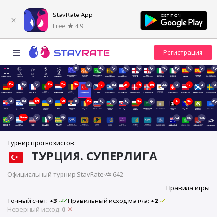
StavRate App
Free
4.9
4д
4д
4д
5д
5д
14д
7д
15д
15д
8д
7д
21д
20ч
14д
1д
21ч
20ч
20ч
7д
19ч
15д
20ч
19ч
19ч
22д
1д
19ч
1д
1д
1д
15д
17ч
1д
12ч
1д
20ч
1д
8д
1д
20ч
6д
1ч
20ч
40д
1д
9мин
1д
9д
48д
70д
5д
153д
Турнир прогнозистов
ТУРЦИЯ. СУПЕРЛИГА
Официальный турнир StavRate
·
642
Правила игры
Точный счёт:
+3
Правильный исход матча:
+2
Неверный исход:
0