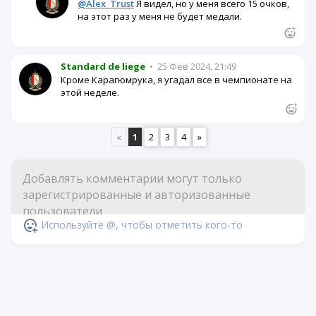
@Alex_Trust
Я видел, но у меня всего 15 очков,
на этот раз у меня не будет медали.
Standard de liege
•
25 Фев 2024, 21:49
Кроме Карагюмрука, я угадал все в чемпионате на
этой неделе.
«
1
2
3
4
»
Используйте @, чтобы отметить кого-то