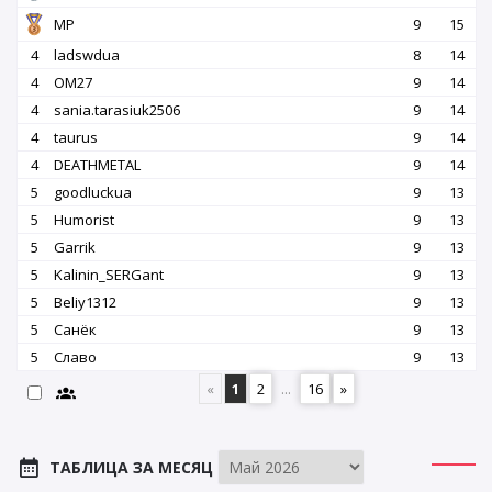
MP
9
15
4
ladswdua
8
14
4
OM27
9
14
4
sania.tarasiuk2506
9
14
4
taurus
9
14
4
DEATHMETAL
9
14
5
goodluckua
9
13
5
Humorist
9
13
5
Garrik
9
13
5
Kalinin_SERGant
9
13
5
Beliy1312
9
13
5
Санёк
9
13
5
Славо
9
13
«
1
2
...
16
»
ТАБЛИЦА ЗА МЕСЯЦ