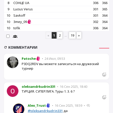
8
СОНЦЕ UA
306
366
9
Lucius Verus
301
365
10
Savkoff
301
364
10
Зmey_09
302
364
10
tofik
306
364
«
1
2
...
19
»
КОММЕНТАРИИ
Patoche
•
24 Июл, 09:53
P3DQ2RDV вы можете записаться на дружеский
турнир
oleksandrkudrin331
•
16 Сен 2025, 18:40
ТУРЦИЯ. СУПЕРЛИГА. Туры 1. 3. 6 ?
Alex_Trust
•
16 Сен 2025, 18:59
•
@oleksandrkudrin331
да