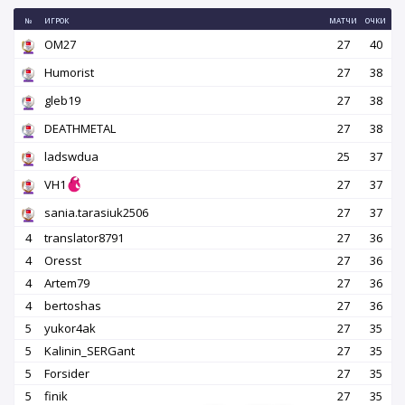
№
ИГРОК
МАТЧИ
ОЧКИ
OM27
27
40
Humorist
27
38
gleb19
27
38
DEATHMETAL
27
38
ladswdua
25
37
VH1
27
37
sania.tarasiuk2506
27
37
4
translator8791
27
36
4
Oresst
27
36
4
Artem79
27
36
4
bertoshas
27
36
5
yukor4ak
27
35
5
Kalinin_SERGant
27
35
5
Forsider
27
35
5
finik
27
35