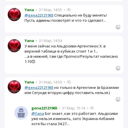
Yana
•
31 Мар, 14:55
•
@gena22121965
Специально не буду менять!
Пусть админы посмотрят и что-то сделают...
Yana
•
31 Мар, 14:54
У меня сейчас на Альдосиви-Аргентинос Х. в
верхней таблице в кубиках стоит 1 и 1...
...а в нижней, там где Прогноз/Результат написано
1:10🙃
Yana
•
31 Мар, 14:50
•
@gena22121965
но только в Аргентине (в Бразилии
или Сегунде вторую цифру поставить нельзя.)
gena22121965
•
31 Мар, 15:14
•
@Yana
Бог знает, как это работает. Альдосиви
уже нельзя изменить, зато Украина-Албания
хотя бы стала 34:27...