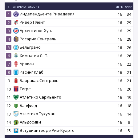
#
АПЕРТУРА - GROUP B
ИГРЫ
ОЧКИ
Индепендьенте Ривадавия
1
16
34
Ривер Плейт
2
16
29
Архентинос Хун.
3
16
29
Росарио Сентраль
4
16
28
Бельграно
5
16
26
Химнасия Л.-П.
6
16
26
Уракан
7
16
22
Расинг Клаб
8
16
21
Барракас Сентраль
9
16
21
Тигре
10
16
20
Атлетико Сармьенто
11
16
19
Банфилд
12
16
18
Атлетико Тукуман
13
16
14
Альдосиви
14
16
8
Эстудиантес де Рио-Куарто
15
16
5