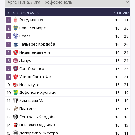
#
АПЕРТУРА - GROUP A
ИГРЫ
ОЧКИ
Эстудиантес
1
16
31
Бока Хуниорс
2
16
30
Велес
3
16
28
Тальерес Кордоба
4
16
26
Индепендьенте
5
16
24
Ланус
6
16
24
Сан-Лоренсо
7
16
22
Унион Санта-Фе
8
16
21
9
Институто
16
21
Дефенса и Хустисия
10
16
19
Химнасия М.
11
16
19
Платенсе
12
16
16
Сентраль Кордоба
13
16
16
Ньюэллз Олд Бойз
14
16
15
Депортиво Риестра
15
16
11