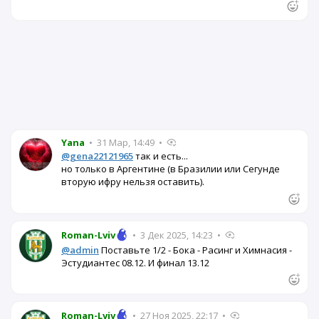
Yana
•
31 Мар, 14:49
•
@gena22121965
так и есть...
но только в Аргентине (в Бразилии или Сегунде
вторую ифру нельзя оставить).
Roman-Lviv
•
3 Дек 2025, 14:23
•
@admin
Поставьте 1/2 - Бока - Расинг и Химнасия -
Эстудиантес 08.12. И финал 13.12
Roman-Lviv
•
27 Ноя 2025, 22:17
•