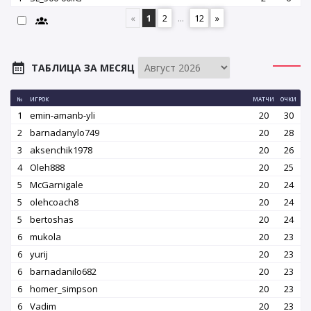
«
1
2
...
12
»
ТАБЛИЦА ЗА МЕСЯЦ
№
ИГРОК
МАТЧИ
ОЧКИ
1
emin-amanb-yli
20
30
2
barnadanylo749
20
28
3
aksenchik1978
20
26
4
Oleh888
20
25
5
McGarnigale
20
24
5
olehcoach8
20
24
5
bertoshas
20
24
6
mukola
20
23
6
yurij
20
23
6
barnadanilo682
20
23
6
homer_simpson
20
23
6
Vadim
20
23