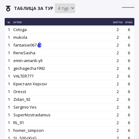
ТАБЛИЦА ЗА ТУР
№
ИГРОК
МАТЧИ
ОЧКИ
1
Cotoga
2
6
1
mukola
2
6
1
fantaisie067
2
6
1
ReneSasha
2
6
1
emin-amanb-yli
2
6
1
gechagecha1992
2
6
1
VALTER777
2
6
1
Кристалл Херсон
2
6
1
Oresst
2
6
1
Zidan_92
2
6
1
Serginio Yes
2
6
1
SuperNostradamus
2
6
1
RL_91
2
6
1
homer_simpson
2
6
1
SL_500-00.IG
2
6