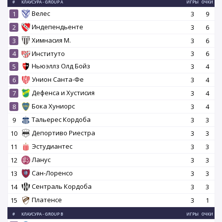
#
КЛАУСУРА - GROUP A
ИГРЫ
ОЧКИ
Велес
1
3
9
Индепендьенте
2
3
6
Химнасия М.
3
3
6
4
Институто
3
6
Ньюэллз Олд Бойз
5
3
4
Унион Санта-Фе
6
3
4
Дефенса и Хустисия
7
3
4
Бока Хуниорс
8
3
4
Тальерес Кордоба
9
3
3
Депортиво Риестра
10
3
3
Эстудиантес
11
3
3
Ланус
12
3
3
Сан-Лоренсо
13
3
3
Сентраль Кордоба
14
3
3
Платенсе
15
3
1
#
КЛАУСУРА - GROUP B
ИГРЫ
ОЧКИ