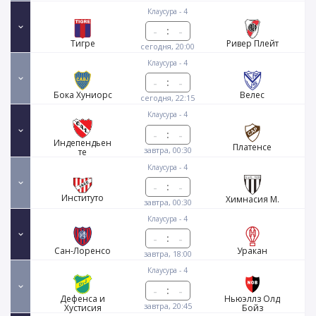
Клаусура - 4
:
Тигре
Ривер Плейт
сегодня, 20:00
Клаусура - 4
:
Бока Хуниорс
Велес
сегодня, 22:15
Клаусура - 4
:
Индепендьен
Платенсе
завтра, 00:30
те
Клаусура - 4
:
Институто
Химнасия М.
завтра, 00:30
Клаусура - 4
:
Сан-Лоренсо
Уракан
завтра, 18:00
Клаусура - 4
:
Дефенса и
Ньюэллз Олд
завтра, 20:45
Хустисия
Бойз