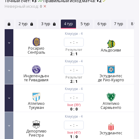
Точный счёт:
+3
Правильный исход матча:
+2
Неверный исход:
0
тур
2 тур
3 тур
4 тур
5 тур
6 тур
7 тур
8 ту
Клаусура - 4
-
:
-
Росарио
Результат
Альдосиви
Сентраль
2 : 1
Клаусура - 4
-
:
-
Индепендьен
Эстудиантес
Результат
те Ривадавия
де Рио-Куарто
2 : 1
Клаусура - 4
-
:
-
Атлетико
Атлетико
live (39')
Тукуман
Сармьенто
0 : 0
Клаусура - 4
-
:
-
Депортиво
live (41')
Эстудиантес
Риестра
1 : 0