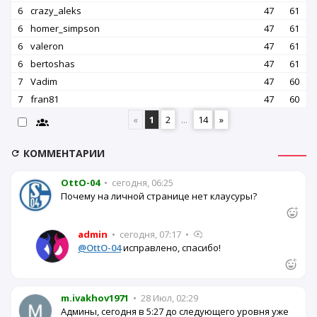
6
crazy_aleks
47
61
6
homer_simpson
47
61
6
valeron
47
61
6
bertoshas
47
61
7
Vadim
47
60
7
fran81
47
60
«
1
2
...
14
»
КОММЕНТАРИИ
OttO-04
•
сегодня, 06:25
Почему на личной странице нет клаусуры?
admin
•
сегодня, 07:17
•
@OttO-04
исправлено, спасибо!
m.ivakhov1971
•
28 Июл, 02:29
Админы, сегодня в 5:27 до следующего уровня уже