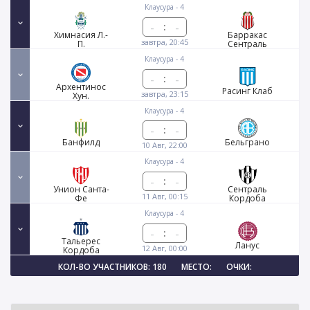
Клаусура - 4
:
Химнасия Л.-
Барракас
завтра, 20:45
П.
Сентраль
Клаусура - 4
:
Архентинос
Расинг Клаб
завтра, 23:15
Хун.
Клаусура - 4
:
Банфилд
Бельграно
10 Авг, 22:00
Клаусура - 4
:
Унион Санта-
Сентраль
11 Авг, 00:15
Фе
Кордоба
Клаусура - 4
:
Тальерес
Ланус
12 Авг, 00:00
Кордоба
КОЛ-ВО УЧАСТНИКОВ: 180
МЕСТО:
ОЧКИ: