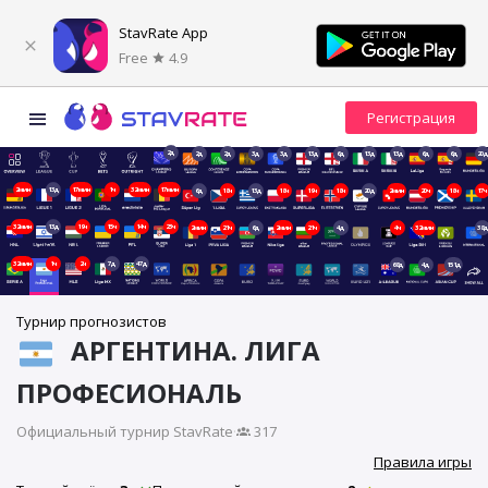
StavRate App
Free
4.9
2д
2д
2д
3д
3д
13д
6д
13д
13д
6д
6д
20д
2мин
13д
17мин
1ч
32мин
17мин
6д
18ч
13д
18ч
19ч
18ч
20д
2мин
20ч
18ч
17ч
32мин
13д
19ч
15ч
14ч
23ч
2мин
21ч
6д
2мин
21ч
4д
4ч
32мин
38д
32мин
1ч
2ч
7д
47д
68д
4д
151д
Турнир прогнозистов
АРГЕНТИНА. ЛИГА
ПРОФЕСИОНАЛЬ
Официальный турнир StavRate
·
317
Правила игры