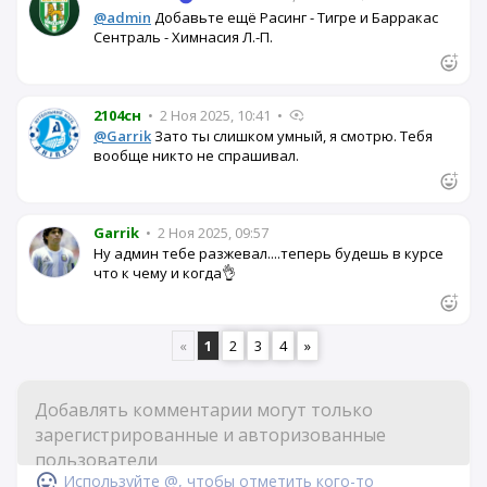
@admin
Добавьте ещё Расинг - Тигре и Барракас
Сентраль - Химнасия Л.-П.
2104сн
•
2 Ноя 2025, 10:41
•
@Garrik
Зато ты слишком умный, я смотрю. Тебя
вообще никто не спрашивал.
Garrik
•
2 Ноя 2025, 09:57
Ну админ тебе разжевал....теперь будешь в курсе
что к чему и когда👌
«
1
2
3
4
»
Используйте @, чтобы отметить кого-то