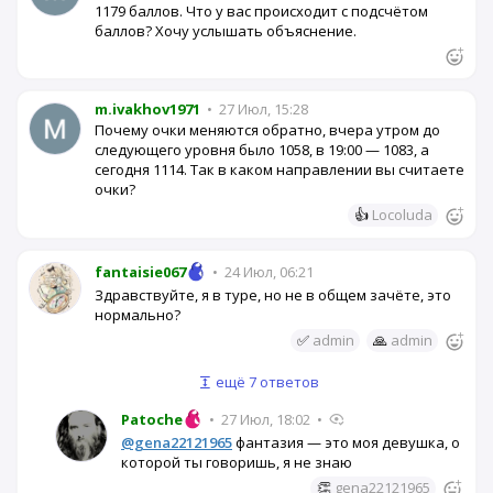
1179 баллов. Что у вас происходит с подсчётом
баллов? Хочу услышать объяснение.
m.ivakhov1971
•
27 Июл, 15:28
Почему очки меняются обратно, вчера утром до
следующего уровня было 1058, в 19:00 — 1083, а
сегодня 1114. Так в каком направлении вы считаете
очки?
👍
Locoluda
fantaisie067
•
24 Июл, 06:21
Здравствуйте, я в туре, но не в общем зачёте, это
нормально?
✅
admin
🙏
admin
ещё 7 ответов
Patoche
•
27 Июл, 18:02
•
@gena22121965
фантазия — это моя девушка, о
которой ты говоришь, я не знаю
👏
gena22121965