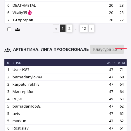
6
DEATHMETAL
20
23
6
Vitaliy35
20
23
7
Ти програв
20
22
«
1
2
...
12
»
АРГЕНТИНА. ЛИГА ПРОФЕСИОНАЛЬ
№
ИГРОК
МАТЧИ
ОЧКИ
1
User1987
47
71
2
barnadanylo749
47
68
3
karpatu_rakhiv
47
64
3
Мистер Икс
47
64
4
RL_91
45
63
5
barnadanilo682
47
62
5
avis
47
62
5
markun
47
62
6
Rostislav
47
61