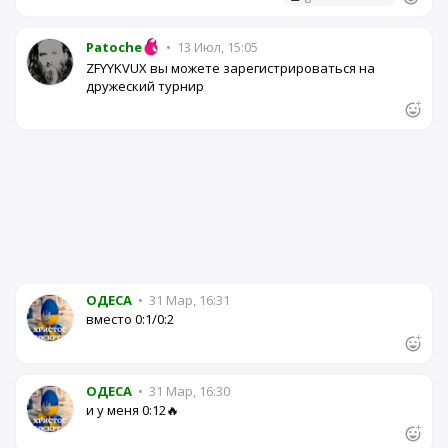
Patoche
•
13 Июл, 15:05
ZFYYKVUX вы можете зарегистрироваться на
дружеский турнир
OДЕСА
•
31 Мар, 16:31
вместо 0:1/0:2
OДЕСА
•
31 Мар, 16:30
и у меня 0:12🔥