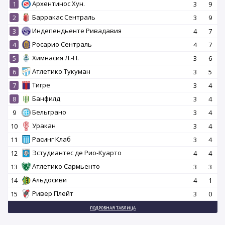
Архентинос Хун.
1
3
9
Барракас Сентраль
2
3
9
Индепендьенте Ривадавия
3
4
7
Росарио Сентраль
4
4
7
Химнасия Л.-П.
5
3
6
Атлетико Тукуман
6
3
5
Тигре
7
3
4
Банфилд
8
3
4
Бельграно
9
3
4
Уракан
10
3
4
Расинг Клаб
11
3
4
Эстудиантес де Рио-Куарто
12
4
4
Атлетико Сармьенто
13
3
3
Альдосиви
14
4
1
Ривер Плейт
15
3
0
ПОДРОБНАЯ ТАБЛИЦА