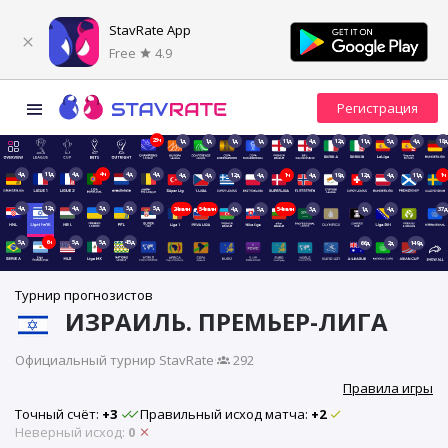
StavRate App
Free
4.9
23ч
1д
1д
1д
1д
11д
4д
12д
11д
5д
4д
18д
4д
11д
4д
4ч
4д
4д
4д
4д
12д
4д
1ч
4д
19д
12д
4д
11д
1ч
4д
12д
4д
3д
3д
5д
24мин
54мин
4д
5д
54мин
3д
1д
4д
37д
5д
6ч
5д
5д
45д
66д
2д
149д
Турнир прогнозистов
ИЗРАИЛЬ. ПРЕМЬЕР-ЛИГА
Официальный турнир StavRate
·
292
Правила игры
Точный счёт:
+3
Правильный исход матча:
+2
Неверный исход:
0