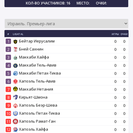
КОЛ-ВО УЧАСТНИКОВ: 16
МЕСТО:
ОЧКИ:
#
LIGAT AL
ИГРЫ
ОЧКИ
Бейтар Иерусалим
1
0
0
Бней Сахнин
2
0
0
Маккаби Хайфа
3
0
0
Маккаби Тель-Авив
4
0
0
Маккаби Петах-Тиква
5
0
0
Хапоэль Тель-Авив
6
0
0
Маккаби Нетания
7
0
0
Кирьят-Шмона
8
0
0
Хапоэль Беэр-Шева
9
0
0
Хапоэль Петах-Тиква
10
0
0
Хапоэль Рамат-Ган
11
0
0
Хапоэль Хайфа
12
0
0