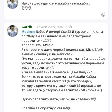
Наконец-то удалили маккаби из маккаби...
👌👌👌
Garrik
•
17 Фев 2025, 20:48
•
@admin
Добрый вечер! Уже 23-й тур закончился, а
по 20-му вы так ничего и не пересмотрели/
пересчитали...🤔🤔
вопрос: ПОЧЕМУ???
Я не тороплю даже через 2 недели, как 'МЫ с ВАМИ'
выявили ошибку и вы написали:
"Но мы проверим, должен ли тот матч быть вообще
учтен, ведь возможно это техническое поражение
кому-то засчитали",
и за её выявление я ничего ещё не получил...
Если что, то в протоколе матча Макаби Хайфа-
Макаби Тель-Авив стоит 0:3 (а это победа 2,
которую кроме меня угадали ещё 62 игрока), а не
1:1 как здесь (которую вы засчитали 58 игрокам...)
Нужно пересчитывать, как бы не хотелось!!!😊
Спасибо за обратную связь!🤝