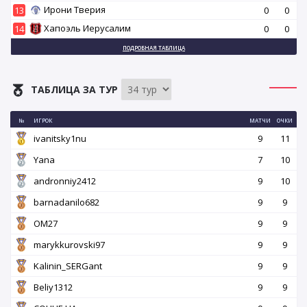
Ирони Тверия
13
0
0
Хапоэль Иерусалим
14
0
0
ПОДРОБНАЯ ТАБЛИЦА
ТАБЛИЦА ЗА ТУР
№
ИГРОК
МАТЧИ
ОЧКИ
ivanitsky1nu
9
11
Yana
7
10
andronniy2412
9
10
barnadanilo682
9
9
OM27
9
9
marykkurovski97
9
9
Kalinin_SERGant
9
9
Beliy1312
9
9