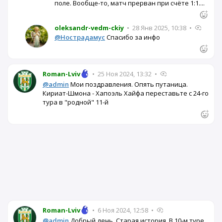
поле. Вообще-то, матч прерван при счёте 1:1....
oleksandr-vedm-ckiy
•
28 Янв 2025, 10:38
•
@Нострадамус
Спасибо за инфо
Roman-Lviv
•
25 Ноя 2024, 13:32
•
@admin
Мои поздравления. Опять путаница.
Кириат-Шмона - Хапоэль Хайфа переставьте с 24-го
тура в "родной" 11-й
Roman-Lviv
•
6 Ноя 2024, 12:58
•
@admin
Добрый день. Старая история. В 10-м туре