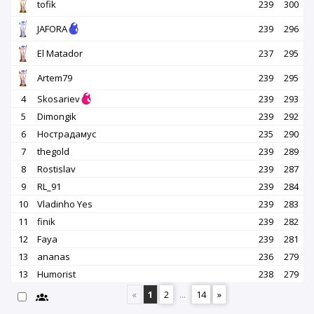
tofik
239
300
JAFORA
239
296
El Matador
237
295
Artem79
239
295
4
Skosariev
239
293
5
Dimongik
239
292
6
Нострадамус
235
290
7
thegold
239
289
8
Rostislav
239
287
9
RL_91
239
284
10
Vladinho Yes
239
283
11
finik
239
282
12
Faya
239
281
13
ananas
236
279
13
Humorist
238
279
«
1
2
...
14
»