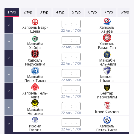
1 тур
2 тур
3 тур
4 тур
5 тур
6 тур
7 тур
8 тур
:
Хапоэль Беэр-
Хапоэль
22 Авг, 17:00
Шева
Хайфа
:
Маккаби
Хапоэль
22 Авг, 17:00
Хайфа
Рамат-Ган
:
Хапоэль
Маккаби
22 Авг, 17:00
Иерусалим
Тель-Авив
:
Маккаби
Кирьят-
22 Авг, 17:00
Петах-Тиква
Шмона
:
Хапоэль Тель-
Бейтар
22 Авг, 17:00
Авив
Иерусалим
:
Маккаби
Бней Сахнин
22 Авг, 17:00
Нетания
:
Ирони
Хапоэль
22 Авг, 17:00
Тверия
Петах-Тиква