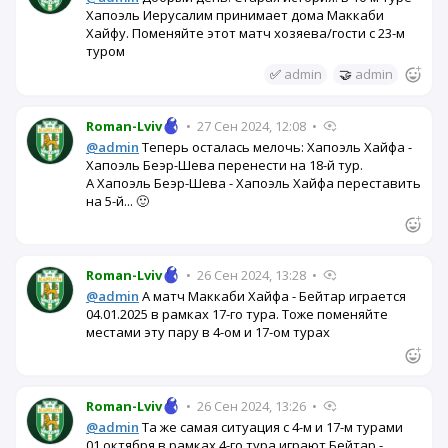
Хапоэль Иерусалим принимает дома Маккаби
Хайфу. Поменяйте этот матч хозяева/гости с 23-м
туром
✅
admin
🤝
admin
Roman-Lviv
•
27 Сен 2024, 12:08
•
@admin
Теперь осталась мелочь: Хапоэль Хайфа -
Хапоэль Беэр-Шева перенести на 18-й тур.
А Хапоэль Беэр-Шева - Хапоэль Хайфа переставить
на 5-й... 🙂
Roman-Lviv
•
26 Сен 2024, 13:28
•
@admin
А матч Маккаби Хайфа - Бейтар играется
04.01.2025 в рамках 17-го тура. Тоже поменяйте
местами эту пару в 4-ом и 17-ом турах
Roman-Lviv
•
26 Сен 2024, 13:26
•
@admin
Та же самая ситуация с 4-м и 17-м турами
01 октября в рамках 4-го тура играют Бейтар -