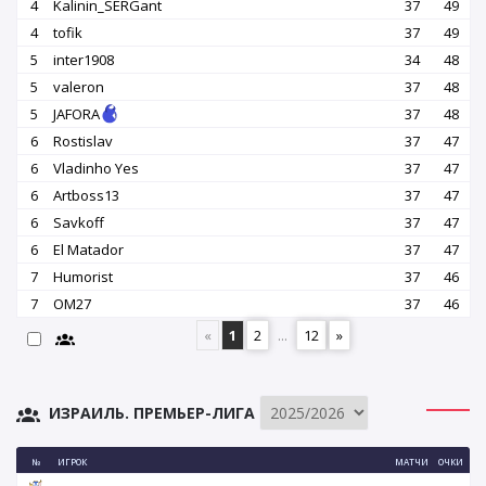
4
Kalinin_SERGant
37
49
4
tofik
37
49
5
inter1908
34
48
5
valeron
37
48
5
JAFORA
37
48
6
Rostislav
37
47
6
Vladinho Yes
37
47
6
Artboss13
37
47
6
Savkoff
37
47
6
El Matador
37
47
7
Humorist
37
46
7
OM27
37
46
«
1
2
...
12
»
ИЗРАИЛЬ. ПРЕМЬЕР-ЛИГА
№
ИГРОК
МАТЧИ
ОЧКИ