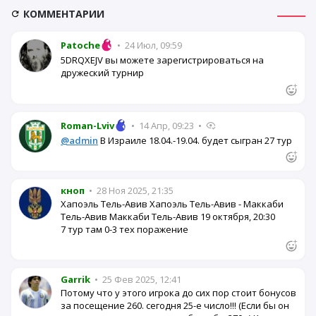
КОММЕНТАРИИ
Patoche
•
24 Июл, 09:59
5DRQXEJV вы можете зарегистрироваться на
дружеский турнир
Roman-Lviv
•
14 Апр, 09:23
•
@admin
В Израиле 18.04.-19.04. будет сыгран 27 тур
кноп
•
28 Ноя 2025, 21:35
Хапоэль Тель-Авив Хапоэль Тель-Авив - Маккаби
Тель-Авив Маккаби Тель-Авив 19 октября, 20:30
7 тур там 0-3 тех поражение
Garrik
•
25 Фев 2025, 12:41
Потому что у этого игрока до сих пор стоит бонусов
за посещение 260. сегодня 25-е число!!! (Если бы он