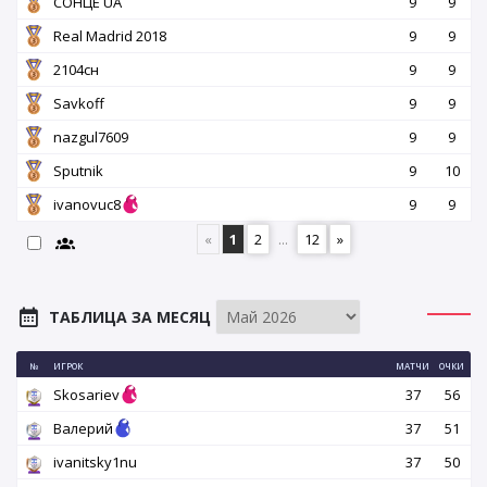
СОНЦЕ UA
9
9
Real Madrid 2018
9
9
2104сн
9
9
Savkoff
9
9
nazgul7609
9
9
Sputnik
9
10
ivanovuc8
9
9
«
1
2
...
12
»
ТАБЛИЦА ЗА МЕСЯЦ
№
ИГРОК
МАТЧИ
ОЧКИ
Skosariev
37
56
Валерий
37
51
ivanitsky1nu
37
50