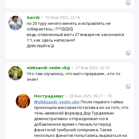
Garrik
•
10 Фев 2025, 22:14
по 20 туру ничего менять и исправлять не
собираетесь:::???🤔🤔🤔
ведь отмененный матч 27 января не закончился
1:1, как здесь написано!!
Действуйте🤝
oleksandr-vedm-ckiy
•
27 Янв 2025, 20:19
Что там случилось, что матч прервали....кто-то
знает
Нострадамус
•
28 Янв 2025, 09:27
•
@oleksandr-vedm-ckiy
После первого тайма
произошла массовая потасовка из-за того, что
тель-авивский форвард Дор Турджеман
демонстративно отпраздновал гол в
добавленное время с пенальти перед
фанатской трибуной соперника. Также
несколько фанатов попытались вырваться на