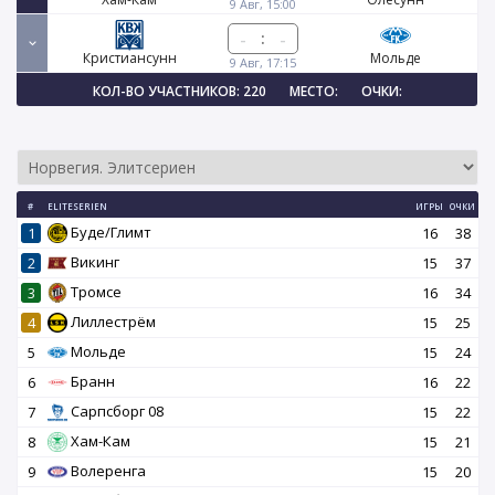
9 Авг, 15:00
:
Кристиансунн
Мольде
9 Авг, 17:15
КОЛ-ВО УЧАСТНИКОВ: 220
МЕСТО:
ОЧКИ:
#
ELITESERIEN
ИГРЫ
ОЧКИ
Буде/Глимт
1
16
38
Викинг
2
15
37
Тромсе
3
16
34
Лиллестрём
4
15
25
Мольде
5
15
24
Бранн
6
16
22
Сарпсборг 08
7
15
22
Хам-Кам
8
15
21
Волеренга
9
15
20