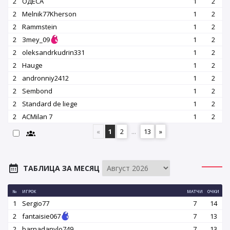
2
OДЕСА
1
2
2
Melnik77Kherson
1
2
2
Rammstein
1
2
2
Зmey_09
1
2
2
oleksandrkudrin331
1
2
2
Hauge
1
2
2
andronniy2412
1
2
2
Sembond
1
2
2
Standard de liege
1
2
2
ACMilan 7
1
2
«
1
2
...
13
»
ТАБЛИЦА ЗА МЕСЯЦ
№
ИГРОК
МАТЧИ
ОЧКИ
1
Sergio77
7
14
2
fantaisie067
7
13
2
barnadanylo749
7
13