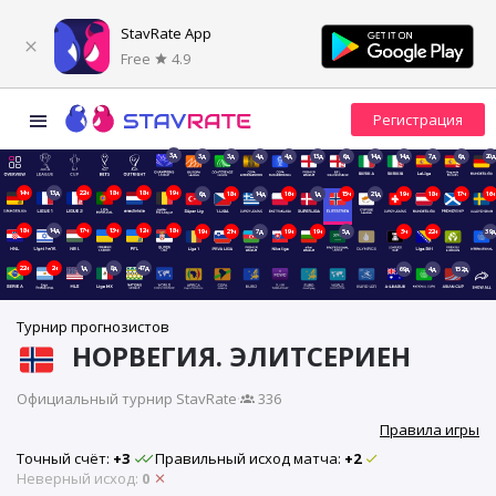
StavRate App
Free
4.9
3д
3д
3д
4д
4д
13д
6д
14д
14д
7д
6д
20д
14ч
13д
22ч
18ч
18ч
19ч
6д
18ч
14д
16ч
1д
15ч
21д
19ч
18ч
17ч
16ч
18ч
14д
17ч
13ч
12ч
18ч
19ч
21ч
7д
19ч
19ч
5д
3ч
22ч
39д
22ч
2ч
1д
8д
47д
69д
4д
152д
Турнир прогнозистов
НОРВЕГИЯ. ЭЛИТСЕРИЕН
Официальный турнир StavRate
·
336
Правила игры
Точный счёт:
+3
Правильный исход матча:
+2
Неверный исход:
0