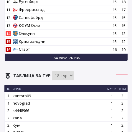
Русенборг
10
15
18
Фредрикстад
11
15
17
Саннефьёрд
12
15
15
КФУМ Осло
13
15
15
Олесунн
14
15
13
Кристиансунн
15
15
12
Старт
16
16
10
ПОДРОБНАЯ ТАБЛИЦА
ТАБЛИЦА ЗА ТУР
№
ИГРОК
МАТЧИ
ОЧКИ
1
kantora09
1
3
1
novograd
1
3
2
k4448966
1
2
2
Yana
1
2
2
Kyiv
1
2