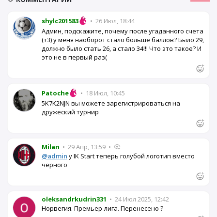
shylc201583
•
26 Июл, 18:44
Админ, подскажите, почему после угаданного счета
(+3) у меня наоборот стало больше баллов? Было 29,
должно было стать 26, а стало 34!!! Что это такое? И
это не в первый раз(
Patoche
•
18 Июл, 10:45
5K7K2NJN вы можете зарегистрироваться на
дружеский турнир
Milan
•
29 Апр, 13:59
•
@admin
у IK Start теперь голубой логотип вместо
черного
oleksandrkudrin331
•
24 Июл 2025, 12:42
Норвегия. Премьер-лига. Перенесено ?