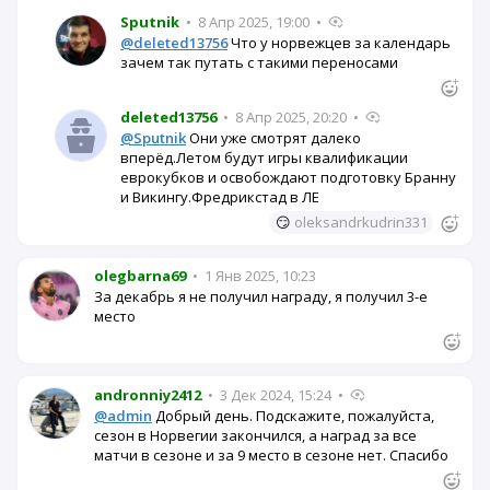
Sputnik
•
8 Апр 2025, 19:00
•
@deleted13756
Что у норвежцев за календарь
зачем так путать с такими переносами
deleted13756
•
8 Апр 2025, 20:20
•
@Sputnik
Они уже смотрят далеко
вперёд.Летом будут игры квалификации
еврокубков и освобождают подготовку Бранну
и Викингу.Фредрикстад в ЛЕ
😏
oleksandrkudrin331
olegbarna69
•
1 Янв 2025, 10:23
За декабрь я не получил награду, я получил 3-е
место
andronniy2412
•
3 Дек 2024, 15:24
•
@admin
Добрый день. Подскажите, пожалуйста,
сезон в Норвегии закончился, а наград за все
матчи в сезоне и за 9 место в сезоне нет. Спасибо