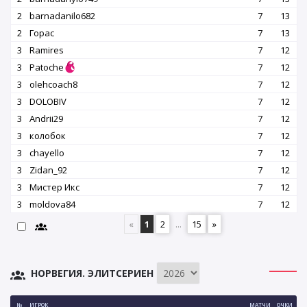
2
barnadanilo682
7
13
2
Горас
7
13
3
Ramires
7
12
3
Patoche
7
12
3
olehcoach8
7
12
3
DOLOBIV
7
12
3
Andrii29
7
12
3
колобок
7
12
3
chayello
7
12
3
Zidan_92
7
12
3
Мистер Икс
7
12
3
moldova84
7
12
«
1
2
...
15
»
НОРВЕГИЯ. ЭЛИТСЕРИЕН
№
ИГРОК
МАТЧИ
ОЧКИ