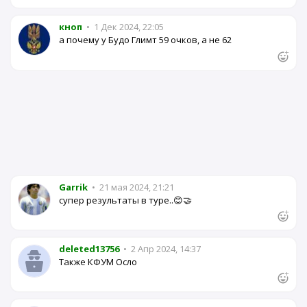
кноп
•
1 Дек 2024, 22:05
а почему у Будо Глимт 59 очков, а не 62
Garrik
•
21 мая 2024, 21:21
супер результаты в туре..😊🤝
deleted13756
•
2 Апр 2024, 14:37
Также КФУМ Осло