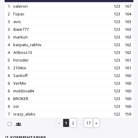
1
valeron
123
167
2
Горас
123
164
3
avis
123
163
3
ibwe777
123
163
3
markun
123
163
4
karpatu_rakhiv
123
162
4
Artboss13
123
162
5
Forsider
123
161
5
2104сн
123
161
6
Savkoff
122
160
6
VerMix
123
160
6
moldova84
123
160
6
BROKER
123
160
6
soi
123
160
7
crazy_aleks
122
159
«
1
2
...
17
»
КОММЕНТАРИИ