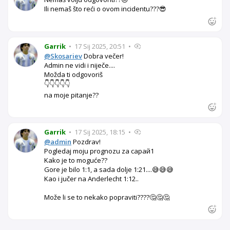
Ili nemaš što reći o ovom incidentu???😎
Garrik
•
17 Sij 2025, 20:51
•
@Skosariev
Dobra večer!
Admin ne vidi i niječe....
Možda ti odgovoriš
👇👇👇👇👇
na moje pitanje??
Garrik
•
17 Sij 2025, 18:15
•
@admin
Pozdrav!
Pogledaj moju prognozu za сарай1
Kako je to moguće??
Gore je bilo 1:1, a sada dolje 1:21....😅😅😅
Kao i jučer na Anderlecht 1:12..
Može li se to nekako popraviti????🤔🤔🤔