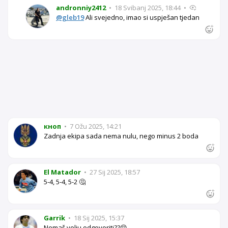
andronniy2412
•
18 Svibanj 2025, 18:44
•
@gleb19
Ali svejedno, imao si uspješan tjedan
кноп
•
7 Ožu 2025, 14:21
Zadnja ekipa sada nema nulu, nego minus 2 boda
El Matador
•
27 Sij 2025, 18:57
5-4, 5-4, 5-2 🤔
Garrik
•
18 Sij 2025, 15:37
Nemaš volju odgovoriti??😔