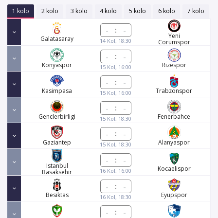
1 kolo
2 kolo
3 kolo
4 kolo
5 kolo
6 kolo
7 kolo
:
Yeni
Galatasaray
14 Kol, 18:30
Corumspor
:
Konyaspor
Rizespor
15 Kol, 16:00
:
Kasimpasa
Trabzonspor
15 Kol, 16:00
:
Genclerbirligi
Fenerbahce
15 Kol, 18:30
:
Gaziantep
Alanyaspor
15 Kol, 18:30
:
Istanbul
Kocaelispor
16 Kol, 16:00
Basaksehir
:
Besiktas
Eyupspor
16 Kol, 18:30
: