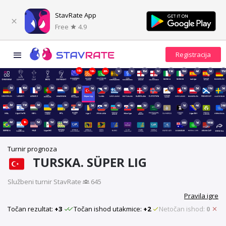
StavRate App
Free
4.9
18h
19h
20h
1d
1d
10d
3d
11d
10d
4d
3d
17d
3d
10d
3d
3d
3d
3d
3d
4d
11d
3d
3d
3d
18d
11d
3d
11d
3d
3d
11d
3d
3d
3d
4d
3d
4d
4d
4d
3d
2d
1d
4d
36d
4d
1h
5d
5d
44d
66d
1d
149d
Turnir prognoza
TURSKA. SÜPER LIG
Službeni turnir StavRate
·
645
Pravila igre
Točan rezultat:
+3
Točan ishod utakmice:
+2
Netočan ishod:
0