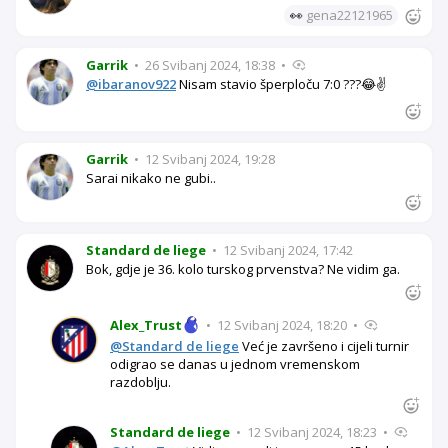
👀
gena22121965
Garrik
•
26 Svibanj 2024, 18:38
•
@ibaranov922
Nisam stavio šperploču 7:0 ???😂✌️
Garrik
•
12 Svibanj 2024, 19:28
Sarai nikako ne gubi..
Standard de liege
•
12 Svibanj 2024, 17:42
Bok, gdje je 36. kolo turskog prvenstva? Ne vidim ga.
Alex_Trust
•
12 Svibanj 2024, 18:20
•
@Standard de liege
Već je završeno i cijeli turnir
odigrao se danas u jednom vremenskom
razdoblju.
Standard de liege
•
12 Svibanj 2024, 18:23
•