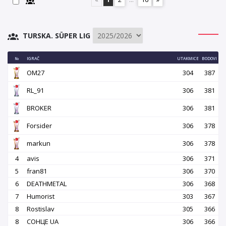
TURSKA. SÜPER LIG
№
IGRAČ
UTAKMICE
BODOVI
OM27
304
387
RL_91
306
381
BROKER
306
381
Forsider
306
378
markun
306
378
4
avis
306
371
5
fran81
306
370
6
DEATHMETAL
306
368
7
Humorist
303
367
8
Rostislav
305
366
8
СОНЦЕ UA
306
366