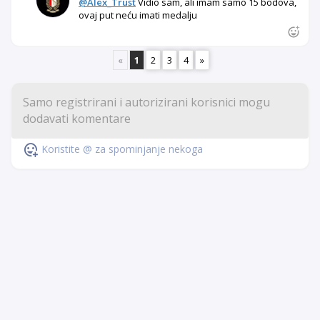
@Alex_Trust
Vidio sam, ali imam samo 15 bodova,
ovaj put neću imati medalju
«
1
2
3
4
»
Koristite @ za spominjanje nekoga