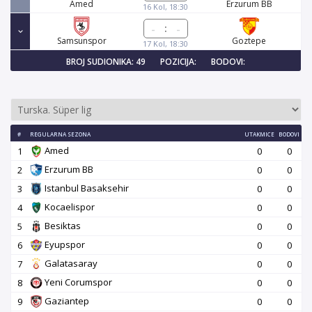
Amed
Erzurum BB
16 Kol, 18:30
:
Samsunspor
Goztepe
17 Kol, 18:30
BROJ SUDIONIKA: 49
POZICIJA:
BODOVI:
#
REGULARNA SEZONA
UTAKMICE
BODOVI
Amed
1
0
0
Erzurum BB
2
0
0
Istanbul Basaksehir
3
0
0
Kocaelispor
4
0
0
Besiktas
5
0
0
Eyupspor
6
0
0
Galatasaray
7
0
0
Yeni Corumspor
8
0
0
Gaziantep
9
0
0