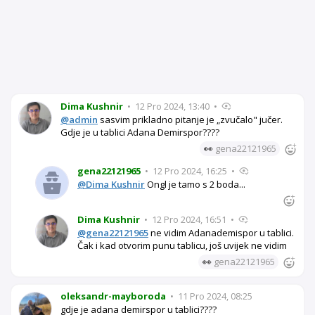
Dima Kushnir
•
12 Pro 2024, 13:40
•
@admin
sasvim prikladno pitanje je „zvučalo" jučer.
Gdje je u tablici Adana Demirspor????
👀
gena22121965
gena22121965
•
12 Pro 2024, 16:25
•
@Dima Kushnir
Ongl je tamo s 2 boda...
Dima Kushnir
•
12 Pro 2024, 16:51
•
@gena22121965
ne vidim Adanademispor u tablici.
Čak i kad otvorim punu tablicu, još uvijek ne vidim
👀
gena22121965
oleksandr-mayboroda
•
11 Pro 2024, 08:25
gdje je adana demirspor u tablici????