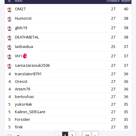
№
IGRAČ
UTAKMICE
BODOVI
OM27
27
40
Humorist
27
38
gleb19
27
38
DEATHMETAL
27
38
ladswdua
25
37
VH1
27
37
sania.tarasiuk2506
27
37
4
translator8791
27
36
4
Oresst
27
36
4
Artem79
27
36
4
bertoshas
27
36
5
yukor4ak
27
35
5
Kalinin_SERGant
27
35
5
Forsider
27
35
5
finik
27
35
«
1
2
...
16
»