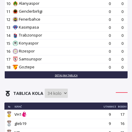
Alanyaspor
10
0
0
Genclerbirligi
11
0
0
Fenerbahce
12
0
0
Kasimpasa
13
0
0
Trabzonspor
14
0
0
Konyaspor
15
0
0
Rizespor
16
0
0
Samsunspor
17
0
0
Goztepe
18
0
0
DETALJNA TABLICA
TABLICA KOLA
№
IGRAČ
UTAKMICE
BODOVI
VH1
9
17
gleb19
9
16