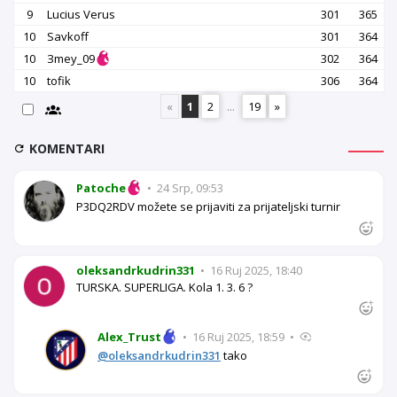
9
Lucius Verus
301
365
10
Savkoff
301
364
10
Зmey_09
302
364
10
tofik
306
364
«
1
2
...
19
»
KOMENTARI
Patoche
•
24 Srp, 09:53
P3DQ2RDV možete se prijaviti za prijateljski turnir
oleksandrkudrin331
•
16 Ruj 2025, 18:40
TURSKA. SUPERLIGA. Kola 1. 3. 6 ?
Alex_Trust
•
16 Ruj 2025, 18:59
•
@oleksandrkudrin331
tako