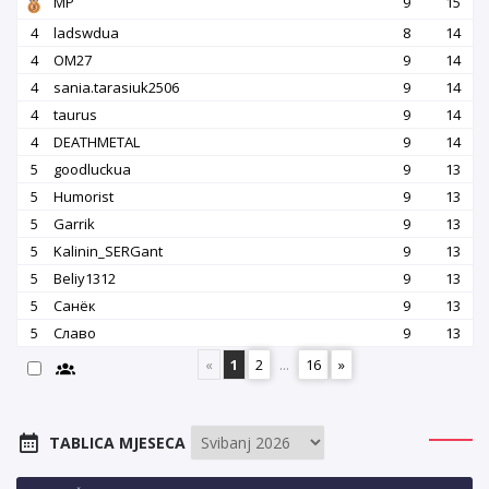
MP
9
15
4
ladswdua
8
14
4
OM27
9
14
4
sania.tarasiuk2506
9
14
4
taurus
9
14
4
DEATHMETAL
9
14
5
goodluckua
9
13
5
Humorist
9
13
5
Garrik
9
13
5
Kalinin_SERGant
9
13
5
Beliy1312
9
13
5
Санёк
9
13
5
Славо
9
13
«
1
2
...
16
»
TABLICA MJESECA