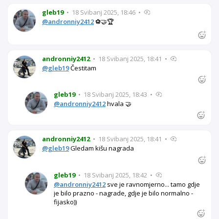
gleb19
•
18 Svibanj 2025, 18:46
•
@andronniy2412
⚽🤝🏆
andronniy2412
•
18 Svibanj 2025, 18:41
•
@gleb19
Čestitam
gleb19
•
18 Svibanj 2025, 18:43
•
@andronniy2412
hvala 🤝
andronniy2412
•
18 Svibanj 2025, 18:41
•
@gleb19
Gledam kišu nagrada
gleb19
•
18 Svibanj 2025, 18:42
•
@andronniy2412
sve je ravnomjerno... tamo gdje
je bilo prazno - nagrade, gdje je bilo normalno -
fijasko))