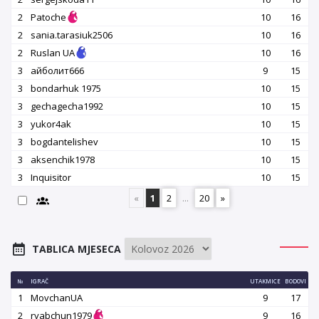
2
Patoche
10
16
2
sania.tarasiuk2506
10
16
2
Ruslan UA
10
16
3
айболит666
9
15
3
bondarhuk 1975
10
15
3
gechagecha1992
10
15
3
yukor4ak
10
15
3
bogdantelishev
10
15
3
aksenchik1978
10
15
3
Inquisitor
10
15
«
1
2
...
20
»
TABLICA MJESECA
№
IGRAČ
UTAKMICE
BODOVI
1
MovchanUA
9
17
2
ryabchun1979
9
16