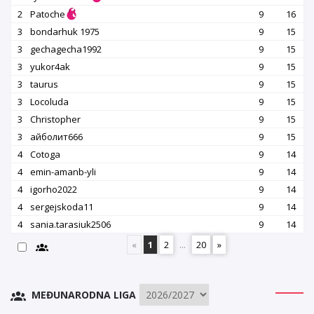
2
Patoche
9
16
3
bondarhuk 1975
9
15
3
gechagecha1992
9
15
3
yukor4ak
9
15
3
taurus
9
15
3
Locoluda
9
15
3
Christopher
9
15
3
айболит666
9
15
4
Cotoga
9
14
4
emin-amanb-yli
9
14
4
igorho2022
9
14
4
sergejskoda11
9
14
4
sania.tarasiuk2506
9
14
«
1
2
...
20
»
MEĐUNARODNA LIGA