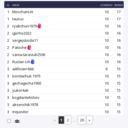
№
IGRAČ
UTAKMICE
BODOVI
1
MovchanUA
10
17
1
taurus
10
17
2
ryabchun1979
10
16
2
igorho2022
10
16
2
sergejskoda11
10
16
2
Patoche
10
16
2
sania.tarasiuk2506
10
16
2
Ruslan UA
10
16
3
айболит666
9
15
3
bondarhuk 1975
10
15
3
gechagecha1992
10
15
3
yukor4ak
10
15
3
bogdantelishev
10
15
3
aksenchik1978
10
15
3
Inquisitor
10
15
«
1
2
...
20
»