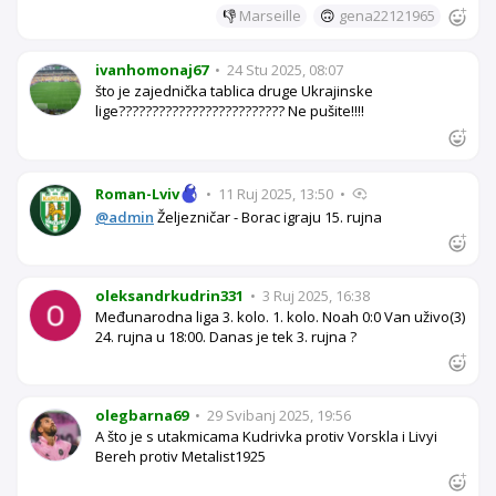
👎
Marseille
🙃
gena22121965
ivanhomonaj67
•
24 Stu 2025, 08:07
što je zajednička tablica druge Ukrajinske
lige????????????????????????? Ne pušite!!!!
Roman-Lviv
•
11 Ruj 2025, 13:50
•
@admin
Željezničar - Borac igraju 15. rujna
oleksandrkudrin331
•
3 Ruj 2025, 16:38
Međunarodna liga 3. kolo. 1. kolo. Noah 0:0 Van uživo(3)
24. rujna u 18:00. Danas je tek 3. rujna ?
olegbarna69
•
29 Svibanj 2025, 19:56
A što je s utakmicama Kudrivka protiv Vorskla i Livyi
Bereh protiv Metalist1925