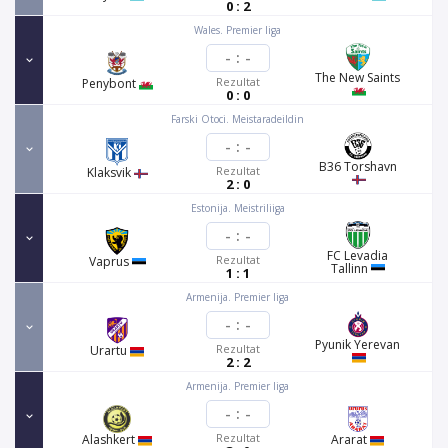
0 : 2
Wales. Premier liga
-
:
-
The New Saints
Rezultat
Penybont
0 : 0
Farski Otoci. Meistaradeildin
-
:
-
B36 Torshavn
Rezultat
Klaksvik
2 : 0
Estonija. Meistriliiga
-
:
-
FC Levadia
Rezultat
Vaprus
Tallinn
1 : 1
Armenija. Premier liga
-
:
-
Pyunik Yerevan
Rezultat
Urartu
2 : 2
Armenija. Premier liga
-
:
-
Rezultat
Alashkert
Ararat