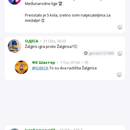
Međunarodne lige 🏆.
Preostalo je 5 kola, sretno svim natjecateljima za
medalje! 👏
OДЕСА
•
31 Ožu, 16:33
Žalgiris igra protiv Žalgirisa?🙂
🙃
gena22121965
ФК Шахтер
•
1 Tra, 07:34
•
@OДЕСА
To su dva različita Žalgirisa