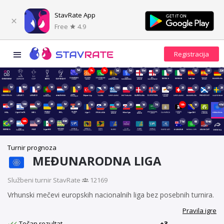
StavRate App
Free
4.9
5d
7h
7h
5d
5d
15d
8d
16d
16d
9d
8d
22d
1d
15d
2d
1d
1d
1d
8d
1d
16d
1d
1d
1d
23d
2d
1d
2d
2d
2d
16d
1d
2d
1d
2d
1d
2d
9d
2d
1d
7d
16h
1d
41d
2d
14h
2d
9d
49d
71d
6d
154d
Turnir prognoza
MEĐUNARODNA LIGA
Službeni turnir StavRate
·
12169
Vrhunski mečevi europskih nacionalnih liga bez posebnih turnira.
Pravila igre
Točan rezultat
+3