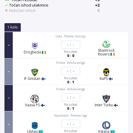
Točan ishod utakmice
+2
Netočan ishod
0
1 kolo
Irska. Premier divizija
-
:
-
Shamrock
Rezultat
Drogheda
Rovers
0 : 0
Finska. Veikkausliiga
-
:
-
Rezultat
IF Gnistan
KuPS
0 : 1
Finska. Veikkausliiga
-
:
-
Rezultat
Vaasa PS
Inter Turku
0 : 1
Kazahstan. Premier liga
-
:
-
Rezultat
Ulytau
Astana