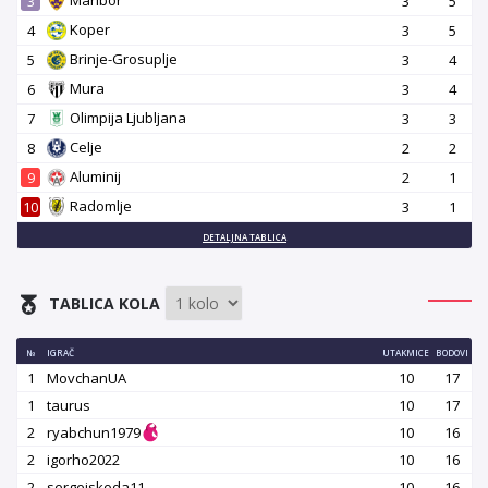
3
3
5
Koper
4
3
5
Brinje-Grosuplje
5
3
4
Mura
6
3
4
Olimpija Ljubljana
7
3
3
Celje
8
2
2
Aluminij
9
2
1
Radomlje
10
3
1
DETALJNA TABLICA
TABLICA KOLA
№
IGRAČ
UTAKMICE
BODOVI
1
MovchanUA
10
17
1
taurus
10
17
2
ryabchun1979
10
16
2
igorho2022
10
16
2
sergejskoda11
10
16