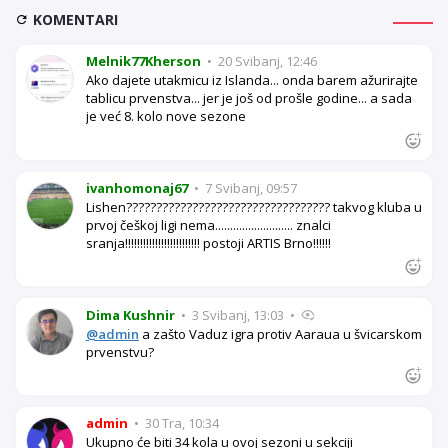
KOMENTARI
Melnik77Kherson
•
20 Svibanj, 12:46
Ako dajete utakmicu iz Islanda... onda barem ažurirajte
tablicu prvenstva... jer je još od prošle godine... a sada
je već 8. kolo nove sezone
ivanhomonaj67
•
7 Svibanj, 09:57
Lishen?????????????????????????????????? takvog kluba u
prvoj češkoj ligi nema.......................... znalci
sranja!!!!!!!!!!!!!!!!!!!!!!!!! postoji ARTIS Brno!!!!!!
Dima Kushnir
•
3 Svibanj, 13:03
•
@admin
a zašto Vaduz igra protiv Aaraua u švicarskom
prvenstvu?
admin
•
30 Tra, 10:34
Ukupno će biti 34 kola u ovoj sezoni u sekciji