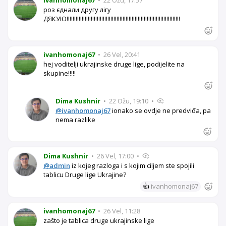
ivanhomonaj67
•
22 Ožu, 17:57
роз єднали другу лігу
ДЯКУЮ!!!!!!!!!!!!!!!!!!!!!!!!!!!!!!!!!!!!!!!!!!!!!!!!!!!!!!!!!!!!!!!!!!!!!!!!!!!
ivanhomonaj67
•
26 Vel, 20:41
hej voditelji ukrajinske druge lige, podijelite na
skupine!!!!!
Dima Kushnir
•
22 Ožu, 19:10
•
@ivanhomonaj67
ionako se ovdje ne predviđa, pa
nema razlike
Dima Kushnir
•
26 Vel, 17:00
•
@admin
iz kojeg razloga i s kojim ciljem ste spojili
tablicu Druge lige Ukrajine?
👍
ivanhomonaj67
ivanhomonaj67
•
26 Vel, 11:28
zašto je tablica druge ukrajinske lige