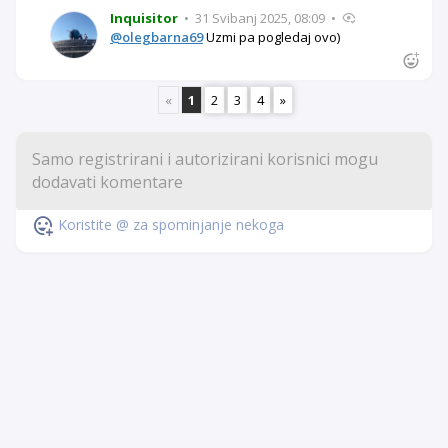
Inquisitor
•
31 Svibanj 2025, 08:09
•
@olegbarna69
Uzmi pa pogledaj ovo)
«
1
2
3
4
»
Koristite @ za spominjanje nekoga