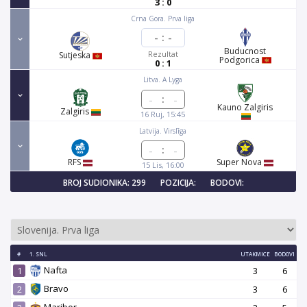
3 : 0
Crna Gora. Prva liga
-
:
-
Buducnost
Rezultat
Sutjeska
Podgorica
0 : 1
Litva. A Lyga
:
Kauno Zalgiris
Zalgiris
16 Ruj, 15:45
Latvija. Virslīga
:
RFS
Super Nova
15 Lis, 16:00
BROJ SUDIONIKA: 299
POZICIJA:
BODOVI:
#
1. SNL
UTAKMICE
BODOVI
Nafta
1
3
6
Bravo
2
3
6
Maribor