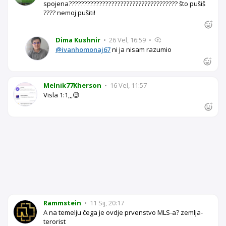
spojena???????????????????????????????????? što pušiš
???? nemoj pušiti!
Dima Kushnir
•
26 Vel, 16:59
•
@ivanhomonaj67
ni ja nisam razumio
Melnik77Kherson
•
16 Vel, 11:57
Visla 1:1,,,😉
Rammstein
•
11 Sij, 20:17
A na temelju čega je ovdje prvenstvo MLS-a? zemlja-
terorist