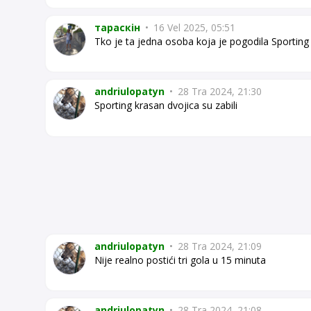
тараскін
•
16 Vel 2025, 05:51
Tko je ta jedna osoba koja je pogodila Sporting 
andriulopatyn
•
28 Tra 2024, 21:30
Sporting krasan dvojica su zabili
andriulopatyn
•
28 Tra 2024, 21:09
Nije realno postići tri gola u 15 minuta
andriulopatyn
•
28 Tra 2024, 21:08