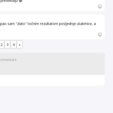
predviđaju 😁
pao sam "zlato" točnim rezultatom posljednje utakmice, a
.
2
3
4
»