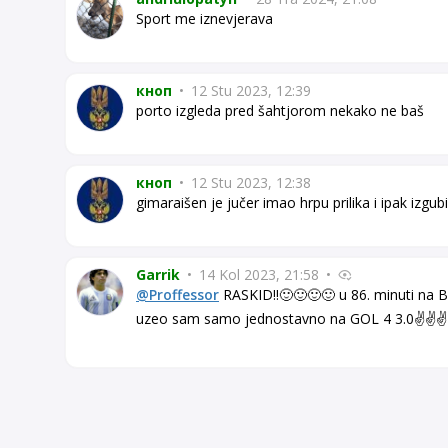
Sport me iznevjerava
кноп
•
12 Stu 2023, 12:39
porto izgleda pred šahtjorom nekako ne baš
кноп
•
12 Stu 2023, 12:38
gimaraišen je jučer imao hrpu prilika i ipak izgub
Garrik
•
14 Kol 2023, 21:58
•
@Proffessor
RASKID!!🙂🙂🙂🙂 u 86. minuti na B
uzeo sam samo jednostavno na GOL 4 3.0✌️✌️✌️