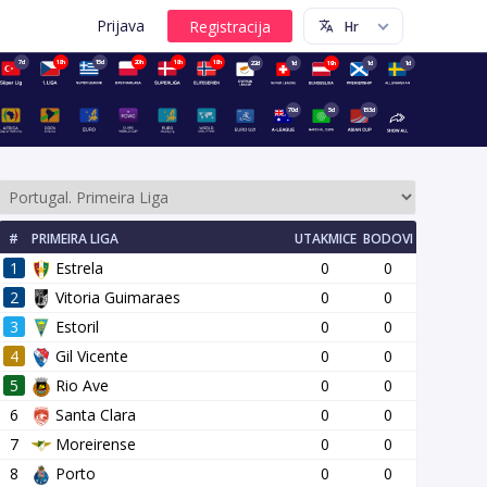
Prijava
7d
18h
15d
20h
18h
18h
22d
1d
19h
1d
1d
70d
5d
153d
#
PRIMEIRA LIGA
UTAKMICE
BODOVI
1
Estrela
0
0
2
Vitoria Guimaraes
0
0
3
Estoril
0
0
4
Gil Vicente
0
0
14 kolo
15 kolo
16 kolo
17 kolo
18 kolo
19 kolo
20 kol
5
Rio Ave
0
0
6
Santa Clara
0
0
7
Moreirense
0
0
8
Porto
0
0