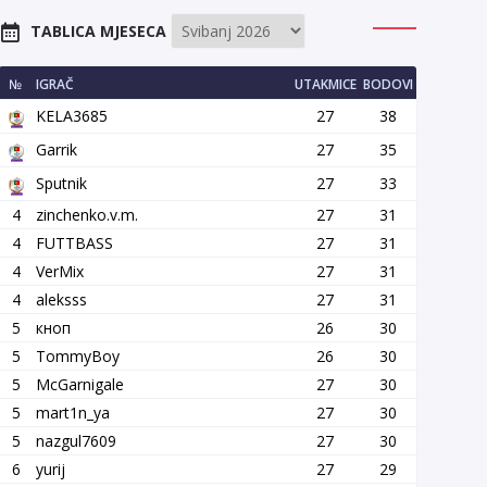
TABLICA MJESECA
№
IGRAČ
UTAKMICE
BODOVI
KELA3685
27
38
Garrik
27
35
Sputnik
27
33
4
zinchenko.v.m.
27
31
4
FUTTBASS
27
31
4
VerMix
27
31
4
aleksss
27
31
5
кноп
26
30
5
TommyBoy
26
30
5
McGarnigale
27
30
5
mart1n_ya
27
30
5
nazgul7609
27
30
6
yurij
27
29