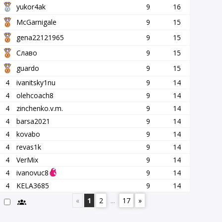
yukor4ak
9
16
McGarnigale
9
15
gena22121965
9
15
Славо
9
15
guardo
9
15
4
ivanitsky1nu
9
14
4
olehcoach8
9
14
4
zinchenko.v.m.
9
14
4
barsa2021
9
14
4
kovabo
9
14
4
revas1k
9
14
4
VerMix
9
14
4
ivanovuc8
9
14
4
KELA3685
9
14
«
1
2
...
17
»