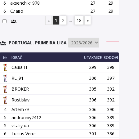
6
aksenchik1978
27
29
6
Славо
27
29
«
1
2
...
18
»
PORTUGAL. PRIMEIRA LIGA
№
IGRAČ
UTAKMICE
BODOVI
Саша Н
299
398
RL_91
306
397
BROKER
305
392
Rostislav
306
392
4
Artem79
306
390
5
andronniy2412
306
389
5
vitaliy ua
306
389
6
Lucius Verus
301
386