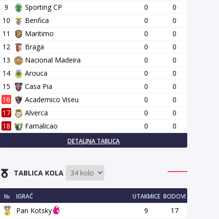
9
Sporting CP
0
0
10
Benfica
0
0
11
Maritimo
0
0
12
Braga
0
0
13
Nacional Madeira
0
0
14
Arouca
0
0
15
Casa Pia
0
0
16
Academico Viseu
0
0
17
Alverca
0
0
18
Famalicao
0
0
DETALJNA TABLICA
TABLICA KOLA
№
IGRAČ
UTAKMICE
BODOVI
Pan Kotsky
9
17