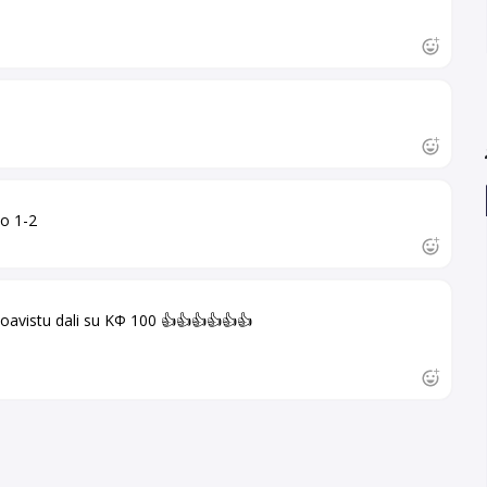
io 1-2
oavistu dali su KФ 100 👍👍👍👍👍👍