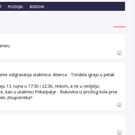
7
POZICIJA:
BODOVI:
rniru
me odigravanja utakmica. Alverca - Tondela igraju u petak
aju 13. rujna u 17:30 i 22:30, redom, a ne u nedjelju.
ce, kao u utakmici Prikarpatje - Bukovina iz prošlog kola prve
a bilo zloupotreba?