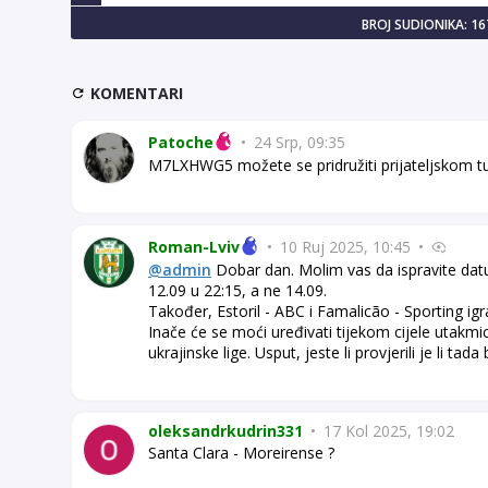
BROJ SUDIONIKA: 16
KOMENTARI
Patoche
•
24 Srp, 09:35
M7LXHWG5 možete se pridružiti prijateljskom tu
Roman-Lviv
•
10 Ruj 2025, 10:45
•
@admin
Dobar dan. Molim vas da ispravite datu
12.09 u 22:15, a ne 14.09.
Također, Estoril - ABC i Famalicão - Sporting igr
Inače će se moći uređivati tijekom cijele utakmi
ukrajinske lige. Usput, jeste li provjerili je li tad
oleksandrkudrin331
•
17 Kol 2025, 19:02
Santa Clara - Moreirense ?