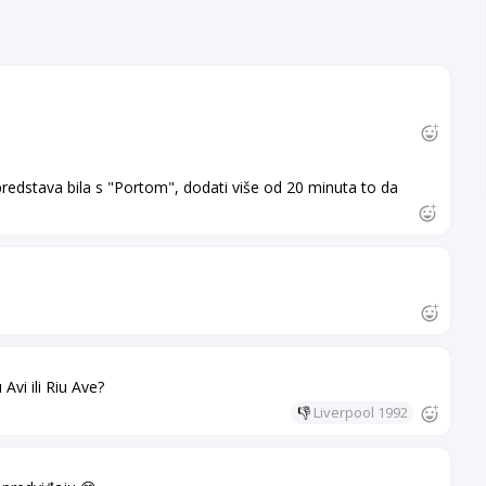
 predstava bila s "Portom", dodati više od 20 minuta to da
vi ili Riu Ave?
👎
Liverpool 1992