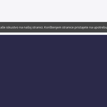
aše iskustvo na našoj stranici. Korištenjem stranice pristajete na upotrebu
Pronađite više zanimljivog sadržaja u: