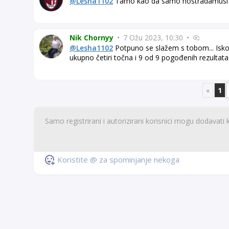
@Lesha1102
Tamo kao da samo nostradamusi 
Nik Chornyy
•
7 Ožu 2023, 10:30
•
@Lesha1102
Potpuno se slažem s tobom... Isko
ukupno četiri točna i 9 od 9 pogođenih rezultata
«
1
Koristite @ za spominjanje nekoga