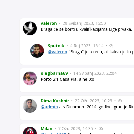
valeron
•
29 Svibanj 2023, 15:50
Braga će se boriti u kvalifikacijama Lige prvaka.
Sputnik
•
4 Ruj 2023, 16:14
•
@valeron
"Braga" je u redu, ali kakva je to
olegbarna69
•
14 Svibanj 2023, 22:04
Porto 2:1 Casa Pía, a ne 0:0
Dima Kushnir
•
22 Ožu 2023, 10:23
•
@admin
a s Dinamom 2014. godine igrao je Riu A
Milan
•
7 Ožu 2023, 14:35
•