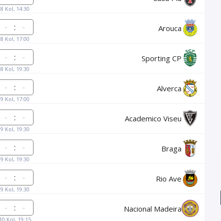
8 Kol, 14:30
:
Arouca
8 Kol, 17:00
:
Sporting CP
8 Kol, 19:30
:
Alverca
9 Kol, 17:00
:
Academico Viseu
9 Kol, 19:30
:
Braga
9 Kol, 19:30
:
Rio Ave
9 Kol, 19:30
:
Nacional Madeira
10 Kol, 19:15