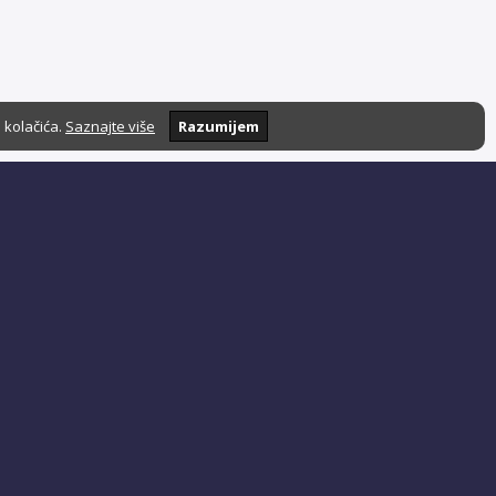
 kolačića.
Saznajte više
Razumijem
Podrška i suradnja:
admin@stavrate.com
Politika privatnosti
Uvjeti korištenja