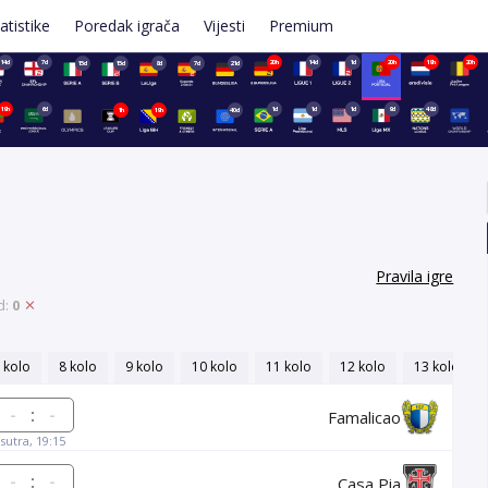
atistike
Poredak igrača
Vijesti
Premium
14d
7d
20h
14d
1d
20h
19h
20h
15d
15d
8d
7d
21d
19h
6d
1d
1d
1d
9d
48d
1h
19h
40d
Pravila igre
d:
0
 kolo
8 kolo
9 kolo
10 kolo
11 kolo
12 kolo
13 kolo
:
Famalicao
sutra, 19:15
:
Casa Pia