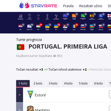
Pravila
Rezultati uživo
St
4d
4d
4d
4d
4d
1d
15d
17h
1d
11h
1d
19h
1d
8d
1d
Turnir prognoza
PORTUGAL. PRIMEIRA LIGA
Službeni turnir StavRate
·
953
Točan rezultat:
+3
Točan ishod utakmice:
+2
Netočan isho
1 kolo
2 kolo
3 kolo
4 kolo
5 kolo
6 kolo
7
Estoril
Maritimo