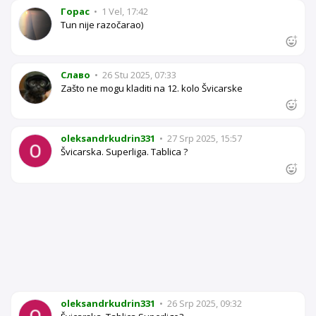
Горас
•
1 Vel, 17:42
Tun nije razočarao)
Славо
•
26 Stu 2025, 07:33
Zašto ne mogu kladiti na 12. kolo Švicarske
oleksandrkudrin331
•
27 Srp 2025, 15:57
Švicarska. Superliga. Tablica ?
oleksandrkudrin331
•
26 Srp 2025, 09:32