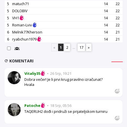
5
matuch71
14
22
5
DOLOBIV
14
22
5
VH1
14
22
5
Roman-Lviv
14
22
6
Melnik77Kherson
14
21
6
ryabchun1979
14
21
«
1
2
...
17
»
KOMENTARI
Vitaliy35
•
26 Srp, 19:21
Dobra večer! Je li prvi krug pravilno izračunat?
Hvala
Patoche
•
18 Srp, 05:56
TAQERUH2 dođi i pridruži se prijateljskom turniru