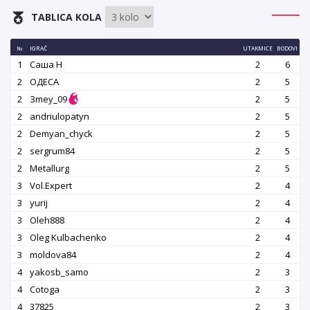
TABLICA KOLA
№
IGRAČ
UTAKMICE
BODOVI
1
Саша Н
2
6
2
OДЕСА
2
5
2
Зmey_09
2
5
2
andriulopatyn
2
5
2
Demyan_chyck
2
5
2
sergrum84
2
5
2
Metallurg
2
5
3
Vol.Expert
2
4
3
yurij
2
4
3
Oleh888
2
4
3
Oleg Kulbachenko
2
4
3
moldova84
2
4
4
yakosb_samo
2
3
4
Cotoga
2
3
4
37825
2
3