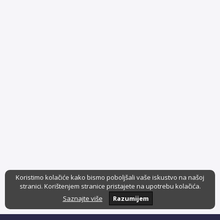
Koristimo kolačiće kako bismo poboljšali vaše iskustvo na našoj
stranici. Korištenjem stranice pristajete na upotrebu kolačića.
Saznajte više
Razumijem