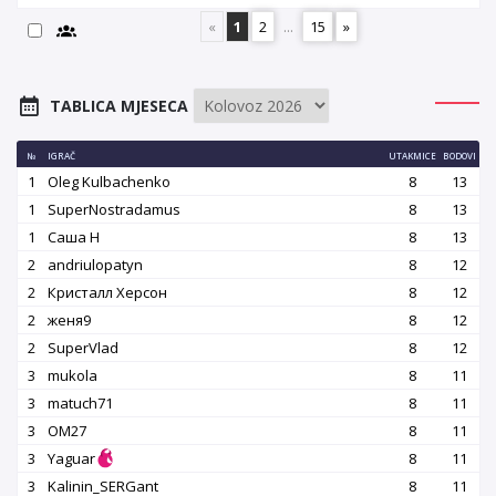
«
1
2
...
15
»
TABLICA MJESECA
№
IGRAČ
UTAKMICE
BODOVI
1
Oleg Kulbachenko
8
13
1
SuperNostradamus
8
13
1
Саша Н
8
13
2
andriulopatyn
8
12
2
Кристалл Херсон
8
12
2
женя9
8
12
2
SuperVlad
8
12
3
mukola
8
11
3
matuch71
8
11
3
OM27
8
11
3
Yaguar
8
11
3
Kalinin_SERGant
8
11