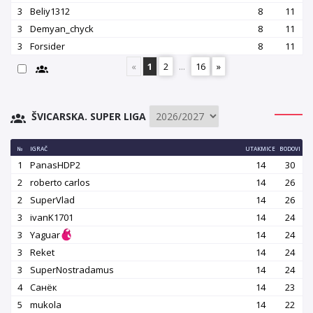
3
Beliy1312
8
11
3
Demyan_chyck
8
11
3
Forsider
8
11
«
1
2
...
16
»
ŠVICARSKA. SUPER LIGA
№
IGRAČ
UTAKMICE
BODOVI
1
PanasHDP2
14
30
2
roberto carlos
14
26
2
SuperVlad
14
26
3
ivanK1701
14
24
3
Yaguar
14
24
3
Reket
14
24
3
SuperNostradamus
14
24
4
Санёк
14
23
5
mukola
14
22