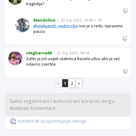
tragedija?
Mandolino
•
22 Srp 2023, 18:40
•
@oleksandr-vedm-ckiy
sve je u redu. Ispravimo
pauzu
olegbarna69
•
22 Srp 2023, 18:14
Zašto je još uvijek utakmica Basela uživo ako je već
odavno završila
«
1
2
»
Koristite @ za spominjanje nekoga