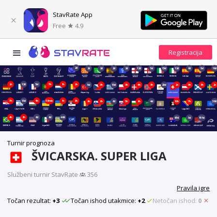
StavRate App
Free
4.9
2d
2d
2d
2d
2d
12d
5d
13d
12d
6d
5d
19d
2h
12d
5d
7h
1h
2h
5d
3h
13d
3h
4h
3h
20d
2h
5h
3h
2h
7h
13d
4h
58min
1h
8h
6h
6h
6d
5h
6h
4d
10h
7h
38d
4h
8h
6d
6d
46d
67d
3d
151d
Turnir prognoza
ŠVICARSKA. SUPER LIGA
Službeni turnir StavRate
·
356
Pravila igre
Točan rezultat:
+3
Točan ishod utakmice:
+2
Netočan ishod:
0