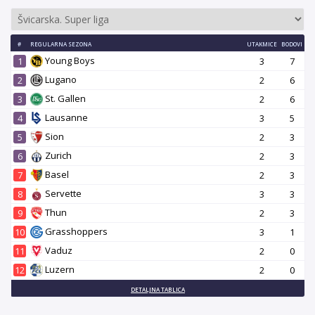
#
REGULARNA SEZONA
UTAKMICE
BODOVI
Young Boys
1
3
7
Lugano
2
2
6
St. Gallen
3
2
6
Lausanne
4
3
5
Sion
5
2
3
Zurich
6
2
3
Basel
7
2
3
Servette
8
3
3
Thun
9
2
3
Grasshoppers
10
3
1
Vaduz
11
2
0
Luzern
12
2
0
DETALJNA TABLICA