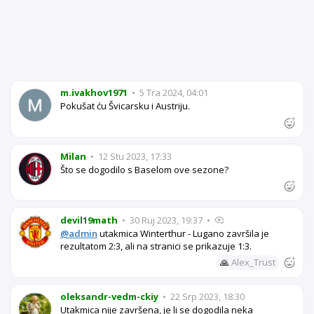
m.ivakhov1971
•
5 Tra 2024, 04:01
Pokušat ću Švicarsku i Austriju.
Milan
•
12 Stu 2023, 17:33
Što se dogodilo s Baselom ove sezone?
devil19math
•
30 Ruj 2023, 19:37
•
@admin
utakmica Winterthur - Lugano završila je
rezultatom 2:3, ali na stranici se prikazuje 1:3.
🙏
Alex_Trust
oleksandr-vedm-ckiy
•
22 Srp 2023, 18:30
Utakmica nije završena, je li se dogodila neka