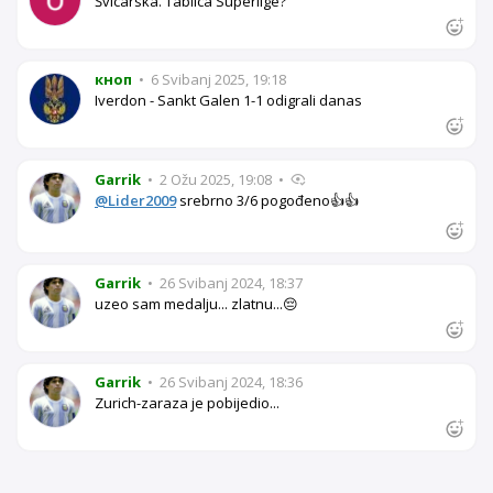
Švicarska. Tablica Superlige?
кноп
•
6 Svibanj 2025, 19:18
Iverdon - Sankt Galen 1-1 odigrali danas
Garrik
•
2 Ožu 2025, 19:08
•
@Lider2009
srebrno 3/6 pogođeno👍👍
Garrik
•
26 Svibanj 2024, 18:37
uzeo sam medalju... zlatnu...😔
Garrik
•
26 Svibanj 2024, 18:36
Zurich-zaraza je pobijedio...