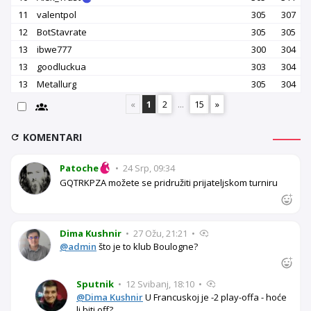
11
valentpol
305
307
12
BotStavrate
305
305
13
ibwe777
300
304
13
goodluckua
303
304
13
Metallurg
305
304
«
1
2
...
15
»
KOMENTARI
Patoche
•
24 Srp, 09:34
GQTRKPZA možete se pridružiti prijateljskom turniru
Dima Kushnir
•
27 Ožu, 21:21
•
@admin
što je to klub Boulogne?
Sputnik
•
12 Svibanj, 18:10
•
@Dima Kushnir
U Francuskoj je -2 play-offa - hoće
li biti off?