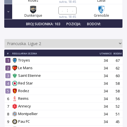
Rodez
Laval
sutra, 18:45
:
Dunkerque
Grenoble
sutra, 18:45
BROJ SUDIONIKA: 103
POZICIJA:
BODOVI:
#
REGULARNA SEZONA
UTAKMICE
BODOVI
Troyes
1
34
67
Le Mans
2
34
62
Saint Etienne
3
34
60
Red Star
4
34
58
Rodez
5
34
58
Reims
6
34
56
Annecy
7
34
52
Montpellier
8
34
51
Pau FC
9
34
45