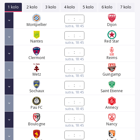
1 kolo
2 kolo
3 kolo
4 kolo
5 kolo
6 kolo
7 kolo
:
Montpellier
Dijon
sutra, 18:45
:
Nantes
Red Star
sutra, 18:45
:
Clermont
Reims
sutra, 18:45
:
Metz
Guingamp
sutra, 18:45
:
Sochaux
Saint Etienne
sutra, 18:45
:
Pau FC
Annecy
sutra, 18:45
:
Boulogne
Nancy
sutra, 18:45
: