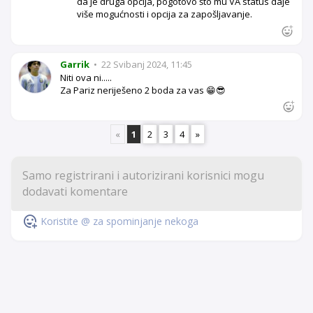
da je druga opcija, pogotovo što mu VA status daje
više mogućnosti i opcija za zapošljavanje.
Garrik
•
22 Svibanj 2024, 11:45
Niti ova ni.....
Za Pariz neriješeno 2 boda za vas 😁😎
«
1
2
3
4
»
Koristite @ za spominjanje nekoga