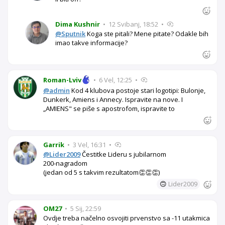
Dima Kushnir
•
12 Svibanj, 18:52
•
@Sputnik
Koga ste pitali? Mene pitate? Odakle bih
imao takve informacije?
Roman-Lviv
•
6 Vel, 12:25
•
@admin
Kod 4 klubova postoje stari logotipi: Bulonje,
Dunkerk, Amiens i Annecy. Ispravite na nove. I
„AMIENS" se piše s apostrofom, ispravite to
Garrik
•
3 Vel, 16:31
•
@Lider2009
Čestitke Lideru s jubilarnom
200-nagradom
(jedan od 5 s takvim rezultatom👏👏👏)
🙃
Lider2009
OM27
•
5 Sij, 22:59
Ovdje treba načelno osvojiti prvenstvo sa -11 utakmica