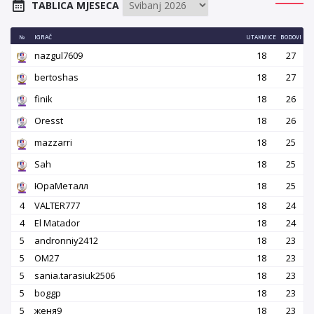
TABLICA MJESECA
№
IGRAČ
UTAKMICE
BODOVI
nazgul7609
18
27
bertoshas
18
27
finik
18
26
Oresst
18
26
mazzarri
18
25
Sah
18
25
ЮраМеталл
18
25
4
VALTER777
18
24
4
El Matador
18
24
5
andronniy2412
18
23
5
OM27
18
23
5
sania.tarasiuk2506
18
23
5
boggp
18
23
5
женя9
18
23