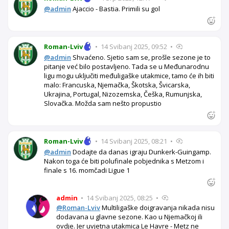
@admin
Ajaccio - Bastia. Primili su gol
Roman-Lviv
•
14 Svibanj 2025, 09:52
•
@admin
Shvaćeno. Sjetio sam se, prošle sezone je to
pitanje već bilo postavljeno. Tada se u Međunarodnu
ligu mogu uključiti međuligaške utakmice, tamo će ih biti
malo: Francuska, Njemačka, Škotska, Švicarska,
Ukrajina, Portugal, Nizozemska, Češka, Rumunjska,
Slovačka. Možda sam nešto propustio
Roman-Lviv
•
14 Svibanj 2025, 08:21
•
@admin
Dodajte da danas igraju Dunkerk-Guingamp.
Nakon toga će biti polufinale pobjednika s Metzom i
finale s 16. momčadi Ligue 1
admin
•
14 Svibanj 2025, 08:25
•
@Roman-Lviv
Multiligaške doigravanja nikada nisu
dodavana u glavne sezone. Kao u Njemačkoj ili
ovdje. Jer uvjetna utakmica Le Havre - Metz ne