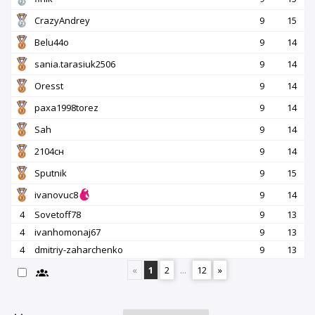
CrazyAndrey
9
15
Belu44o
9
14
sania.tarasiuk2506
9
14
Oresst
9
14
paxa1998torez
9
14
Sah
9
14
2104сн
9
14
Sputnik
9
15
ivanovuc8
9
14
4
Sovetoff78
9
13
4
ivanhomonaj67
9
13
4
dmitriy-zaharchenko
9
13
«
1
2
...
12
»