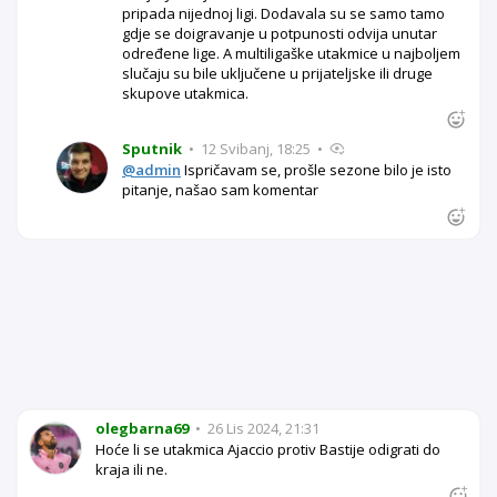
pripada nijednoj ligi. Dodavala su se samo tamo
gdje se doigravanje u potpunosti odvija unutar
određene lige. A multiligaške utakmice u najboljem
slučaju su bile uključene u prijateljske ili druge
skupove utakmica.
Sputnik
•
12 Svibanj, 18:25
•
@admin
Ispričavam se, prošle sezone bilo je isto
pitanje, našao sam komentar
olegbarna69
•
26 Lis 2024, 21:31
Hoće li se utakmica Ajaccio protiv Bastije odigrati do
kraja ili ne.