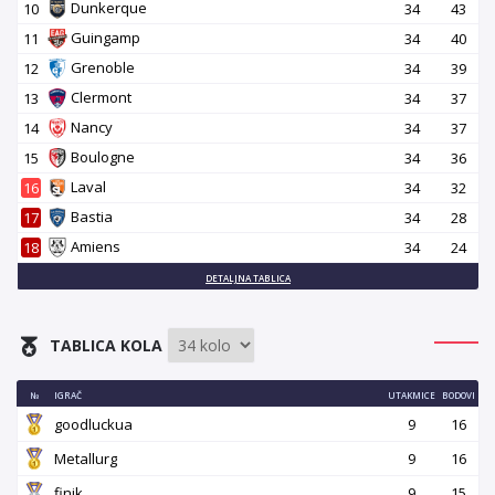
Dunkerque
10
34
43
Guingamp
11
34
40
Grenoble
12
34
39
Clermont
13
34
37
Nancy
14
34
37
Boulogne
15
34
36
Laval
16
34
32
Bastia
17
34
28
Amiens
18
34
24
DETALJNA TABLICA
TABLICA KOLA
№
IGRAČ
UTAKMICE
BODOVI
goodluckua
9
16
Metallurg
9
16
finik
9
15