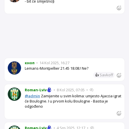
- bit će smiješno))
кноп
•
14 Kol 2025, 16:27
Lemans-Montpellier 21.45 18.08.! Ne?
👍
Savkoff
Roman-Lviv
•
8 Kol 2025, 07:05
•
@admin
Zamijenite u svim kolima: umjesto Ajaccia igrat
će Boulogne. I u prvom kolu Boulogne - Bastia je
odgođeno
Roman-Lviv
•
4 Srp 2025, 12:17
•