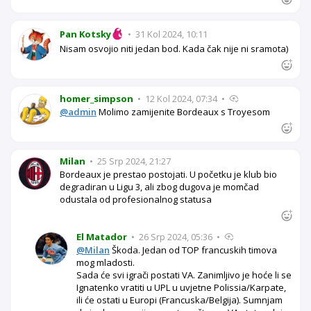
Pan Kotsky
•
31 Kol 2024, 10:11
Nisam osvojio niti jedan bod. Kada čak nije ni sramota)
homer_simpson
•
12 Kol 2024, 07:34
•
@admin
Molimo zamijenite Bordeaux s Troyesom
Milan
•
25 Srp 2024, 21:27
Bordeaux je prestao postojati. U početku je klub bio
degradiran u Ligu 3, ali zbog dugova je momčad
odustala od profesionalnog statusa
El Matador
•
26 Srp 2024, 05:36
•
@Milan
Škoda. Jedan od TOP francuskih timova
mog mladosti.
Sada će svi igrači postati VA. Zanimljivo je hoće li se
Ignatenko vratiti u UPL u uvjetne Polissia/Karpate,
ili će ostati u Europi (Francuska/Belgija). Sumnjam