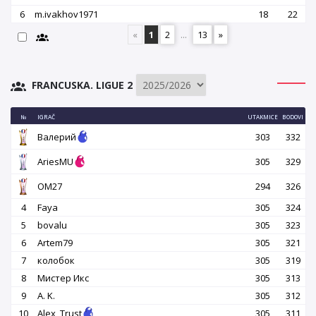
6
m.ivakhov1971
18
22
«
1
2
...
13
»
FRANCUSKA. LIGUE 2
№
IGRAČ
UTAKMICE
BODOVI
Валерий
303
332
AriesMU
305
329
OM27
294
326
4
Faya
305
324
5
bovalu
305
323
6
Artem79
305
321
7
колобок
305
319
8
Мистер Икс
305
313
9
A. K.
305
312
10
Alex_Trust
305
311