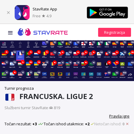
StavRate App
Free
4.9
4d
4d
4d
4d
4d
14d
7d
15d
14d
8d
7d
21d
4h
14d
1d
5h
4h
5h
7d
3h
15d
4h
3h
3h
22d
1d
3h
1d
23h
1d
15d
1h
20h
19h
1d
4h
1d
8d
1d
4h
6d
9h
4h
40d
1d
8h
1d
8d
48d
69d
5d
153d
Turnir prognoza
FRANCUSKA. LIGUE 2
Službeni turnir StavRate
·
819
Pravila igre
Točan rezultat:
+3
Točan ishod utakmice:
+2
Netočan ishod:
0