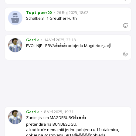
Toptipper00
•
26 Ruj 2025, 18:02
Schalke 3 : 1 Greuther Fürth
Garrik
•
14 Vel 2025, 23:18
EVO I NJE - PRVA👍👍👍 pobjeda Magdeburga✌️
Garrik
•
8 Vel 2025, 19:31
Zanimljiv tim MAGDEBURG👍🔥👍
pretendira na BUNDESLIGU,
a kod kuće nema niti jednu pobjedu u 11 utakmica,
dok je na gostovanju 9/11😂✌️✌️✌️✌️pobjeda