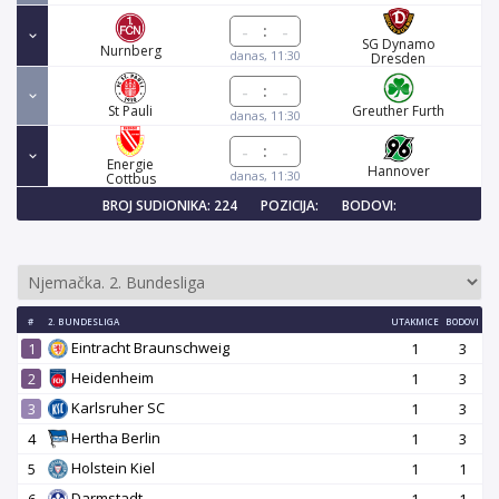
:
SG Dynamo
Nurnberg
danas, 11:30
Dresden
:
St Pauli
Greuther Furth
danas, 11:30
:
Energie
Hannover
danas, 11:30
Cottbus
BROJ SUDIONIKA: 224
POZICIJA:
BODOVI:
#
2. BUNDESLIGA
UTAKMICE
BODOVI
Eintracht Braunschweig
1
1
3
Heidenheim
2
1
3
Karlsruher SC
3
1
3
Hertha Berlin
4
1
3
Holstein Kiel
5
1
1
Darmstadt
6
1
1