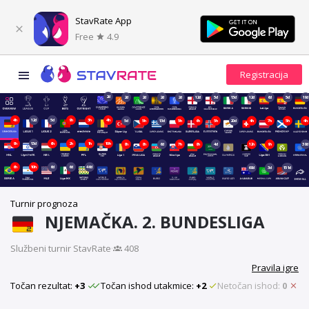
StavRate App
Free
4.9
2d
2d
2d
2d
2d
12d
5d
13d
12d
6d
5d
19d
4h
12d
5d
9h
3h
4h
5d
5h
13d
5h
6h
5h
20d
4h
7h
5h
4h
9h
13d
6h
2h
1h
10h
8h
8h
6d
7h
8h
4d
12h
9h
38d
6h
10h
6d
6d
46d
68d
3d
151d
Turnir prognoza
NJEMAČKA. 2. BUNDESLIGA
Službeni turnir StavRate
·
408
Pravila igre
Točan rezultat:
+3
Točan ishod utakmice:
+2
Netočan ishod:
0