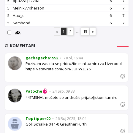
5
ppazza.pizzaa
6
7
5
Melnik77Kherson
6
7
5
Hauge
6
7
5
Sembond
6
7
«
1
2
...
15
»
KOMENTARI
gechagecha1992
•
7 Kol, 16:44
Pozivam vas da se pridružite mini turniru za Liverpool
https://stavrate.com/join/3UPWZLY6
Patoche
•
24 Srp, 09:33
44TM3NHL možete se pridružiti prijateljskom turniru
Toptipper00
•
26 Ruj 2025, 18:04
Gol! Schalke 04 1-0 Greuther Fürth