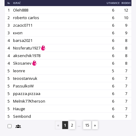
№
IGRAČ
UTAKMICE
BODOVI
1
Oleh888
6
12
2
roberto carlos
6
10
3
zcacic0711
6
9
3
кноп
6
9
4
barsa2021
6
8
4
Nosferatu1927
6
8
4
aksenchik1978
6
8
4
Skosariev
6
8
5
leonre
5
7
5
teoostanivuk
6
7
5
PassulkoW
6
7
5
ppazza.pizzaa
6
7
5
Melnik77Kherson
6
7
5
Hauge
6
7
5
Sembond
6
7
«
1
2
...
15
»