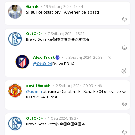
Garrik
•
19 Svibanj 2024, 14:44
SPauli će ostati prvi? A Wehen će ispasti..
OttO-04
•
7 Svibanj 2024, 18:55
Bravo Schalke👍!⚽👏⚽👏⚽👏⚽👏🔥
Alex_Trust
•
7 Svibanj 2024, 20:58
•
@OttO-04
Bravo BD 😉
devil19math
•
2 Svibanj 2024, 20:09
•
@admin
utakmica Osnabrück - Schalke 04 održat će se
07.05.2024 u 19:30.
OttO-04
•
1 Ožu 2024, 19:37
Bravo Schalke!!!👍!⚽👏⚽👏⚽👏🔥