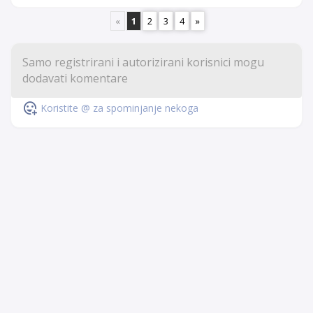
«
1
2
3
4
»
Koristite @ za spominjanje nekoga