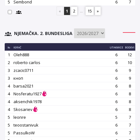
5
Sembond
6
7
«
1
2
...
15
»
NJEMAČKA. 2. BUNDESLIGA
№
IGRAČ
UTAKMICE
BODOVI
1
Oleh888
6
12
2
roberto carlos
6
10
3
zcacic0711
6
9
3
кноп
6
9
4
barsa2021
6
8
4
Nosferatu1927
6
8
4
aksenchik1978
6
8
4
Skosariev
6
8
5
leonre
5
7
5
teoostanivuk
6
7
5
PassulkoW
6
7