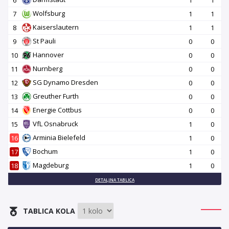
Wolfsburg
7
1
1
Kaiserslautern
8
1
1
St Pauli
9
0
0
Hannover
10
0
0
Nurnberg
11
0
0
SG Dynamo Dresden
12
0
0
Greuther Furth
13
0
0
Energie Cottbus
14
0
0
VfL Osnabruck
15
1
0
Arminia Bielefeld
16
1
0
Bochum
17
1
0
Magdeburg
18
1
0
DETALJNA TABLICA
TABLICA KOLA