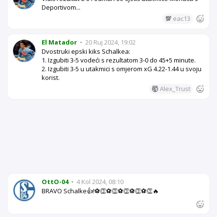
Deportivom...
💯
eac13
El Matador
•
20 Ruj 2024, 19:02
Dvostruki epski kiks Schalkea:
1. Izgubiti 3-5 vodeći s rezultatom 3-0 do 45+5 minute.
2. Izgubiti 3-5 u utakmici s omjerom xG 4.22-1.44 u svoju
korist.
🤯
Alex_Trust
OttO-04
•
4 Kol 2024, 08:10
BRAVO Schalke👍!⚽👏⚽👏⚽👏⚽👏⚽👏🔥