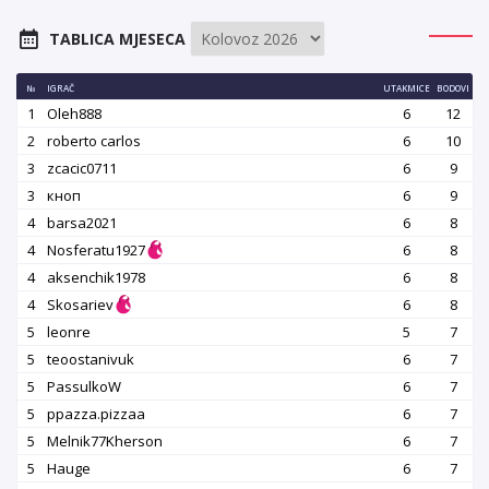
TABLICA MJESECA
№
IGRAČ
UTAKMICE
BODOVI
1
Oleh888
6
12
2
roberto carlos
6
10
3
zcacic0711
6
9
3
кноп
6
9
4
barsa2021
6
8
4
Nosferatu1927
6
8
4
aksenchik1978
6
8
4
Skosariev
6
8
5
leonre
5
7
5
teoostanivuk
6
7
5
PassulkoW
6
7
5
ppazza.pizzaa
6
7
5
Melnik77Kherson
6
7
5
Hauge
6
7