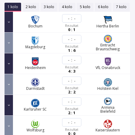
1 kolo
2 kolo
3 kolo
4 kolo
5 kolo
6 kolo
7 kolo
-
:
-
Rezultat
Bochum
Hertha Berlin
0 : 1
-
:
-
Eintracht
Rezultat
Magdeburg
Braunschweig
1 : 6
-
:
-
Rezultat
Heidenheim
VfL Osnabruck
4 : 3
-
:
-
Rezultat
Darmstadt
Holstein Kiel
2 : 2
-
:
-
Arminia
Rezultat
Karlsruher SC
Bielefeld
2 : 1
-
:
-
Rezultat
Wolfsburg
Kaiserslautern
0 : 0