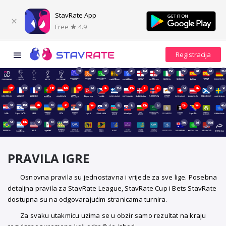
StavRate App
Free
4.9
4d
4d
4d
4d
4d
14d
7d
15d
15d
8d
7d
21d
10h
14d
1d
11h
10h
10h
7d
9h
15d
10h
9h
9h
22d
1d
9h
1d
1d
1d
15d
7h
1d
2h
1d
10h
1d
8d
1d
10h
6d
15h
10h
40d
1d
14h
1d
8d
48d
70d
5d
153d
PRAVILA IGRE
Osnovna pravila su jednostavna i vrijede za sve lige. Posebna
detaljna pravila za StavRate League, StavRate Cup i Bets StavRate
dostupna su na odgovarajućim stranicama turnira.
Za svaku utakmicu uzima se u obzir samo rezultat na kraju