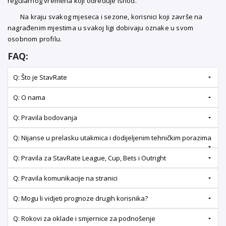
regularnog vremena koji određuje ishod.
Na kraju svakog mjeseca i sezone, korisnici koji završe na
nagrađenim mjestima u svakoj ligi dobivaju oznake u svom
osobnom profilu.
FAQ:
Q: Što je StavRate
Q: O nama
Q: Pravila bodovanja
Q: Nijanse u prelasku utakmica i dodijeljenim tehničkim porazima
Q: Pravila za StavRate League, Cup, Bets i Outright
Q: Pravila komunikacije na stranici
Q: Mogu li vidjeti prognoze drugih korisnika?
Q: Rokovi za oklade i smjernice za podnošenje