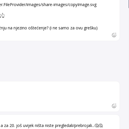
er.FileProvider/images/share-images/copyImage.svg
👆
žnju na njezino oštećenje? (i ne samo za ovu grešku)
za 20. još uvijek ništa niste pregledali/prebrojali...🤔🤔