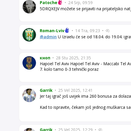
Patoche
•
24 Srp, 09:59
5DRQXEJV možete se prijaviti na prijateljsko nat
Roman-Lviv
•
14 Tra, 09:23
•
@admin
U Izraelu će se od 18.04. do 19.04. igra
кноп
•
28 Stu 2025, 21:35
Hapoel Tel Aviv Hapoel Tel Aviv - Maccabi Tel Av
7. kolo tamo 0-3 tehnički poraz
Garrik
•
25 Vel 2025, 12:41
Jer taj igrač još uvijek ima 260 bonusa za dolaza
Kad to ispravite, čekam još jednog muškarca sa
Garrik
•
25 Vel 2025, 12:29
•