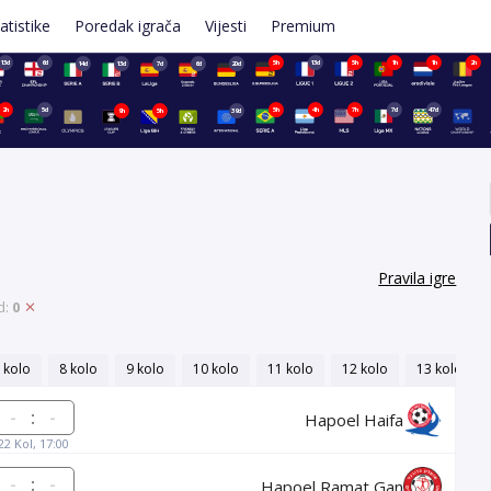
atistike
Poredak igrača
Vijesti
Premium
13d
6d
5h
13d
5h
1h
1h
2h
14d
13d
7d
6d
20d
2h
5d
5h
4h
7h
7d
47d
9h
5h
39d
Pravila igre
d:
0
 kolo
8 kolo
9 kolo
10 kolo
11 kolo
12 kolo
13 kolo
:
Hapoel Haifa
22 Kol, 17:00
:
Hapoel Ramat Gan