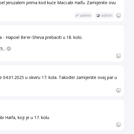
oel Jeruzalem prima kod kuće Maccabi Haifu. Zamijenite ovu
✅
admin
🤝
admin
a - Hapoel Be'er-Sheva prebaciti u 18. kolo.
... 🙂
e 04.01.2025 u okviru 17. kola. Također zamijenite ovaj par u
i Haifa, koji je u 17. kolu.