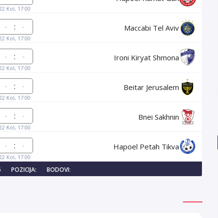
22 Kol, 17:00
:
Maccabi Tel Aviv
22 Kol, 17:00
:
Ironi Kiryat Shmona
22 Kol, 17:00
:
Beitar Jerusalem
22 Kol, 17:00
:
Bnei Sakhnin
22 Kol, 17:00
:
Hapoel Petah Tikva
22 Kol, 17:00
6
POZICIJA:
BODOVI: