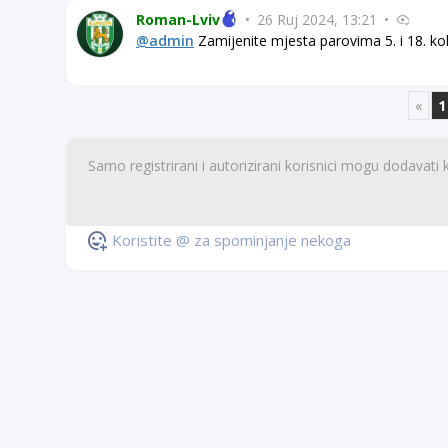
Roman-Lviv
•
26 Ruj 2024, 13:21
•
@admin
Zamijenite mjesta parovima 5. i 18. kol
«
1
Koristite @ za spominjanje nekoga