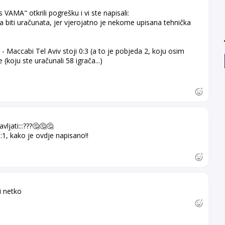
VAMA" otkrili pogrešku i vi ste napisali:
la biti uračunata, jer vjerojatno je nekome upisana tehnička
- Maccabi Tel Aviv stoji 0:3 (a to je pobjeda 2, koju osim
(koju ste uračunali 58 igrača...)

vljati:::???🤔🤔🤔
1:1, kako je ovdje napisano!!
i netko