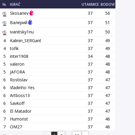
№
IGRAČ
UTAKMICE
BODOVI
Skosariev
37
56
Валерий
37
51
ivanitsky1nu
37
50
4
Kalinin_SERGant
37
49
4
tofik
37
49
5
inter1908
34
48
5
valeron
37
48
5
JAFORA
37
48
6
Rostislav
37
47
6
Vladinho Yes
37
47
6
Artboss13
37
47
6
Savkoff
37
47
6
El Matador
37
47
7
Humorist
37
46
7
OM27
37
46