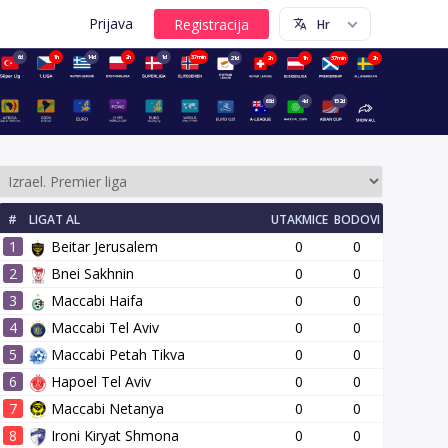
Prijava
6d
1h
14d
2h
1d
37min
21d
2h
1h
37min
2h
68d
4d
152d
#
LIGAT AL
UTAKMICE
BODOVI
1
Beitar Jerusalem
0
0
2
Bnei Sakhnin
0
0
3
Maccabi Haifa
0
0
4
Maccabi Tel Aviv
0
0
14 kolo
15 kolo
16 kolo
17 kolo
18 kolo
19 kolo
20 kol
5
Maccabi Petah Tikva
0
0
6
Hapoel Tel Aviv
0
0
7
Maccabi Netanya
0
0
8
Ironi Kiryat Shmona
0
0