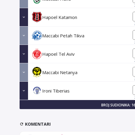
Hapoel Katamon
Maccabi Petah Tikva
Hapoel Tel Aviv
Maccabi Netanya
Ironi Tiberias
BROJ SUDIONIKA: 1
KOMENTARI