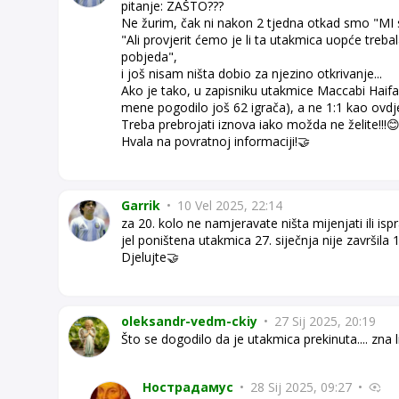
pitanje: ZAŠTO???
Ne žurim, čak ni nakon 2 tjedna otkad smo "MI s 
"Ali provjerit ćemo je li ta utakmica uopće treba
pobjeda",
i još nisam ništa dobio za njezino otkrivanje...
Ako je tako, u zapisniku utakmice Maccabi Haifa 
mene pogodilo još 62 igrača), a ne 1:1 kao ovdje 
Treba prebrojati iznova iako možda ne želite!!!
Hvala na povratnoj informaciji!🤝
Garrik
•
10 Vel 2025, 22:14
za 20. kolo ne namjeravate ništa mijenjati ili ispra
jel poništena utakmica 27. siječnja nije završila 
Djelujte🤝
oleksandr-vedm-ckiy
•
27 Sij 2025, 20:19
Što se dogodilo da je utakmica prekinuta.... zna l
Нострадамус
•
28 Sij 2025, 09:27
•