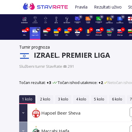
Pravila
Rezultati uživo
St
3d
3d
3d
3d
3d
1h
14d
7min
1h
7min
1h
2h
4h
7d
2h
Turnir prognoza
IZRAEL. PREMIER LIGA
Službeni turnir StavRate
·
291
Točan rezultat:
+3
Točan ishod utakmice:
+2
Netočan isho
1 kolo
2 kolo
3 kolo
4 kolo
5 kolo
6 kolo
7
Hapoel Beer Sheva
Maccabi Haifa