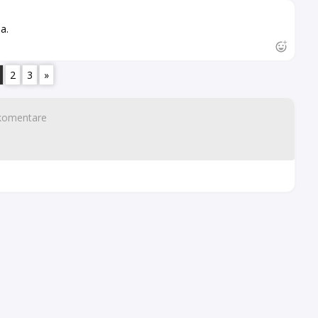
a.
2
3
»