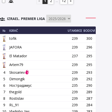
«
1
2
...
12
»
IZRAEL. PREMIER LIGA
№
IGRAČ
UTAKMICE
BODOVI
tofik
239
300
JAFORA
239
296
El Matador
237
295
Artem79
239
295
4
Skosariev
239
293
5
Dimongik
239
292
6
Нострадамус
235
290
7
thegold
239
289
8
Rostislav
239
287
9
RL_91
239
284
10
Vladinho Yes
239
283