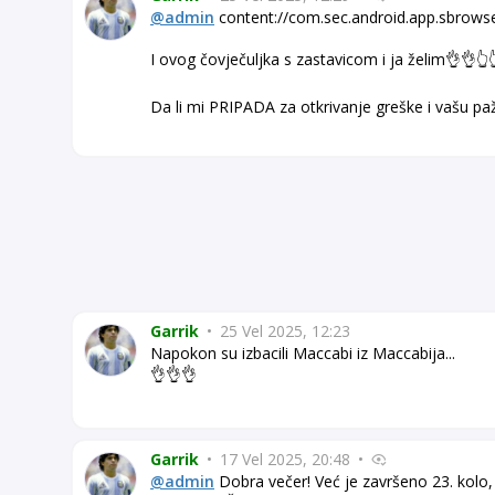
@admin
content://com.sec.android.app.sbrows
I ovog čovječuljka s zastavicom i ja želim👌👌👆
Da li mi PRIPADA za otkrivanje greške i vašu pa
Garrik
•
25 Vel 2025, 12:23
Napokon su izbacili Maccabi iz Maccabija...
👌👌👌
Garrik
•
17 Vel 2025, 20:48
•
@admin
Dobra večer! Već je završeno 23. kolo, a 