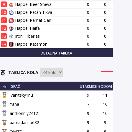
9
Hapoel Beer Sheva
0
0
10
Hapoel Petah Tikva
0
0
11
Hapoel Ramat Gan
0
0
12
Hapoel Haifa
0
0
13
Ironi Tiberias
0
0
14
Hapoel Katamon
0
0
DETALJNA TABLICA
TABLICA KOLA
№
IGRAČ
UTAKMICE
BODOVI
ivanitsky1nu
9
11
Yana
7
10
andronniy2412
9
10
barnadanilo682
9
9
OM27
9
9