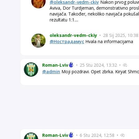
@oleksandr-vedm-ckiy
Nakon prvog poluvr
Aviva, Dor Turdjeman, demonstrativno prosla
navijača. Također, nekoliko navijača pokušalo
rezultatu 1:1....
oleksandr-vedm-ckiy
•
28 Sij 2025, 10:3
@Нострадамус
Hvala na informacijama
Roman-Lviv
•
25 Stu 2024, 13:32
•
@admin
Moji pozdravi. Opet zbrka. Kiryat Shmon
Roman-Lviv
•
6 Stu 2024, 12:58
•