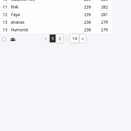
11
finik
239
282
12
Faya
239
281
13
ananas
236
279
13
Humorist
238
279
«
1
2
...
14
»