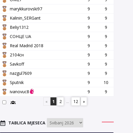
marykkurovski97
9
9
Kalinin_SERGant
9
9
Beliy1312
9
9
СОНЦЕ UA
9
9
Real Madrid 2018
9
9
2104сн
9
9
Savkoff
9
9
nazgul7609
9
9
Sputnik
9
10
ivanovuc8
9
9
«
1
2
...
12
»
TABLICA MJESECA