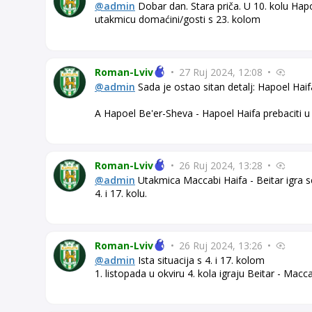
@admin
Dobar dan. Stara priča. U 10. kolu Hap
utakmicu domaćini/gosti s 23. kolom
Roman-Lviv
•
27 Ruj 2024, 12:08
•
@admin
Sada je ostao sitan detalj: Hapoel Haif
A Hapoel Be'er-Sheva - Hapoel Haifa prebaciti u 5
Roman-Lviv
•
26 Ruj 2024, 13:28
•
@admin
Utakmica Maccabi Haifa - Beitar igra s
4. i 17. kolu.
Roman-Lviv
•
26 Ruj 2024, 13:26
•
@admin
Ista situacija s 4. i 17. kolom
1. listopada u okviru 4. kola igraju Beitar - Maccab