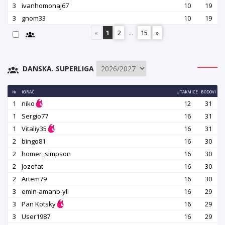
3
ivanhomonaj67
10
19
3
gnom33
10
19
«
1
2
...
15
»
DANSKA. SUPERLIGA
№
IGRAČ
UTAKMICE
BODOVI
1
niko
12
31
1
Sergio77
16
31
1
Vitaliy35
16
31
2
bingo81
16
30
2
homer_simpson
16
30
2
Jozefat
16
30
2
Artem79
16
30
3
emin-amanb-yli
16
29
3
Pan Kotsky
16
29
3
User1987
16
29