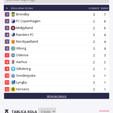
#
REGULARNA SEZONA
UTAKMICE
BODOVI
Brondby
1
3
7
FC Copenhagen
2
2
6
Midtjylland
3
2
6
Randers FC
4
3
4
Nordsjaelland
5
2
4
Viborg
6
3
4
Odense
7
2
3
Aarhus
8
2
2
Silkeborg
9
2
1
Sonderjyske
10
3
1
Lyngby
11
3
1
Horsens
12
3
1
DETALJNA TABLICA
TABLICA KOLA