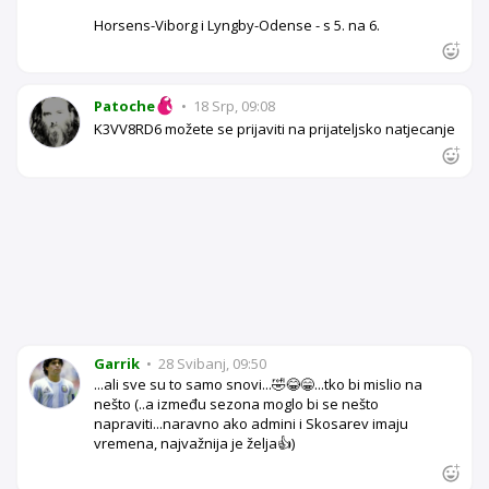
Horsens-Viborg i Lyngby-Odense - s 5. na 6.
Patoche
•
18 Srp, 09:08
K3VV8RD6 možete se prijaviti na prijateljsko natjecanje
Garrik
•
28 Svibanj, 09:50
...ali sve su to samo snovi...🤣😂😁...tko bi mislio na
nešto (..a između sezona moglo bi se nešto
napraviti...naravno ako admini i Skosarev imaju
vremena, najvažnija je želja👍)