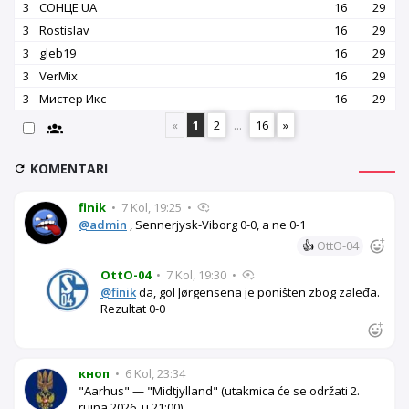
3
СОНЦЕ UA
16
29
3
Rostislav
16
29
3
gleb19
16
29
3
VerMix
16
29
3
Мистер Икс
16
29
«
1
2
...
16
»
KOMENTARI
finik
•
7 Kol, 19:25
•
@admin
, Sennerjysk-Viborg 0-0, a ne 0-1
👍
OttO-04
OttO-04
•
7 Kol, 19:30
•
@finik
da, gol Jørgensena je poništen zbog zaleđa.
Rezultat 0-0
кноп
•
6 Kol, 23:34
"Aarhus" — "Midtjylland" (utakmica će se održati 2.
rujna 2026. u 21:00)