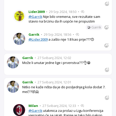
Lider2009
•
29 Srp 2024, 18:50
•
@Garrik
Nije bilo vremena, sve rezultate sam
stavio na brzinu da ih uopće ne propustim
🤝
Garrik
Garrik
•
29 Srp 2024, 18:56
•
@Lider2009
a zašto nije 1:8 kao prije???🙃
Garrik
•
27 Svibanj 2024, 12:02
Može li unutar jedne lige i prvenstva???👌😁
Garrik
•
27 Svibanj 2024, 12:01
Nitko ne kaže ništa da je do posljednjeg kola dodat 7.
meč??🤣🤗
Milan
•
27 Svibanj 2024, 12:33
•
@Garrik
utakmica za prolaz u Ligu konferencija
vjerojatno će se igrati. Ranije je tako bilo nakon