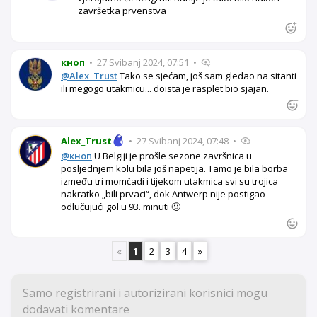
završetka prvenstva
кноп
•
27 Svibanj 2024, 07:51
•
@Alex_Trust
Tako se sjećam, još sam gledao na sitanti
ili megogo utakmicu... doista je rasplet bio sjajan.
Alex_Trust
•
27 Svibanj 2024, 07:48
•
@кноп
U Belgiji je prošle sezone završnica u
posljednjem kolu bila još napetija. Tamo je bila borba
između tri momčadi i tijekom utakmica svi su trojica
nakratko „bili prvaci“, dok Antwerp nije postigao
odlučujući gol u 93. minuti 🙂
«
1
2
3
4
»