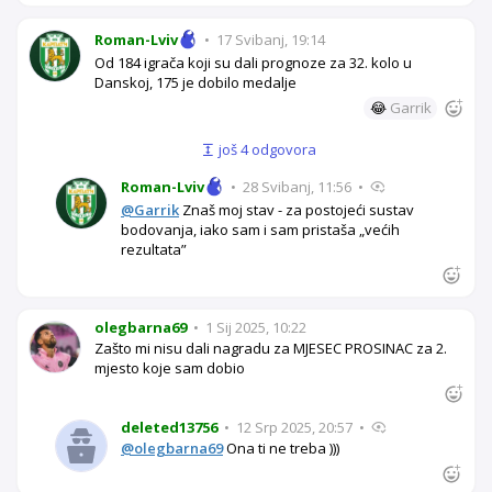
Roman-Lviv
•
17 Svibanj, 19:14
Od 184 igrača koji su dali prognoze za 32. kolo u
Danskoj, 175 je dobilo medalje
😂
Garrik
još 4 odgovora
Roman-Lviv
•
28 Svibanj, 11:56
•
@Garrik
Znaš moj stav - za postojeći sustav
bodovanja, iako sam i sam pristaša „većih
rezultata”
olegbarna69
•
1 Sij 2025, 10:22
Zašto mi nisu dali nagradu za MJESEC PROSINAC za 2.
mjesto koje sam dobio
deleted13756
•
12 Srp 2025, 20:57
•
@olegbarna69
Ona ti ne treba )))