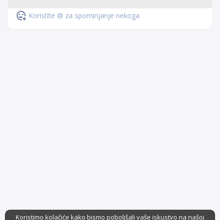
Koristite @ za spominjanje nekoga
Koristimo kolačiće kako bismo poboljšali vaše iskustvo na našoj