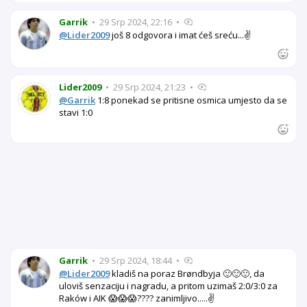
Garrik
•
29 Srp 2024, 22:16
•
@Lider2009
još 8 odgovora i imat ćeš sreću...✌️
Lider2009
•
29 Srp 2024, 21:23
•
@Garrik
1:8 ponekad se pritisne osmica umjesto da se
stavi 1:0
Garrik
•
29 Srp 2024, 18:44
•
@Lider2009
kladiš na poraz Brøndbyja 🙂🙂🙂, da
uloviš senzaciju i nagradu, a pritom uzimaš 2:0/3:0 za
Raków i AIK 😱😱😱???? zanimljivo.....✌️