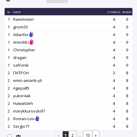
№
IGRAČ
UTAKMICE
BODOVI
1
Rammstein
4
9
1
gnom33
4
9
1
Adanfor
4
9
1
AriesMU
4
9
1
Christopher
4
9
1
dragan
4
9
1
safronik
4
9
2
ПАТРОН
3
8
2
emin-amanb-yli
4
8
2
Agepa85
4
8
2
yukor4ak
4
8
2
Hawaloleh
4
8
2
marykkurovski97
4
8
2
Roman-Lviv
4
8
2
Sergio77
4
8
«
1
2
...
15
»