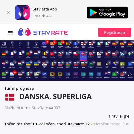
StavRate App
Free
4.9
19h
20h
21h
1d
1d
10d
3d
11d
10d
4d
3d
17d
3d
10d
3d
3d
3d
3d
3d
4d
11d
3d
3d
3d
18d
11d
3d
11d
3d
3d
11d
3d
3d
3d
4d
3d
4d
4d
4d
3d
2d
1d
4d
36d
4d
2h
5d
5d
44d
66d
1d
149d
Turnir prognoza
DANSKA. SUPERLIGA
Službeni turnir StavRate
·
337
Pravila igre
Točan rezultat:
+3
Točan ishod utakmice:
+2
Netočan ishod:
0