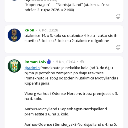
"Kopenhagen" — "Nordsjælland" (utakmica će se
održati 3. rujna 2026. u 21:00)
кноп
•
6 Kol, 23:28
utakmice 14. u 3. kolu su utakmice 4. kola - zašto ste ih
stavili u 3. kolo, u 3. kolu su 2 utakmice odgođene
Roman-Lviv
•
5 Kol, 07:04
•
@admin
Pomaknuto je nekoliko kola (od 3. do 6.), u
njima je potrebno zamijeniti po dvije utakmice.
Pomaknuto je zbog odgođenih utakmica Midtjyllanda i
Kopenhagena:
Viborg-Aarhus i Odense-Horsens treba premjestiti s 3.
na 4. kolo.
Aarhus-Midtjylland i Kopenhagen-Nordsjælland
premjestite s 6. na 3. kolo.
Aarhus-Odense i SønderjyskE-Nordsjælland s 4. na 5.