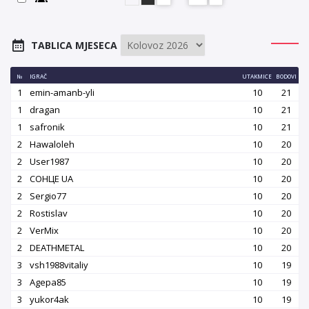
TABLICA MJESECA
№
IGRAČ
UTAKMICE
BODOVI
1
emin-amanb-yli
10
21
1
dragan
10
21
1
safronik
10
21
2
Hawaloleh
10
20
2
User1987
10
20
2
СОНЦЕ UA
10
20
2
Sergio77
10
20
2
Rostislav
10
20
2
VerMix
10
20
2
DEATHMETAL
10
20
3
vsh1988vitaliy
10
19
3
Agepa85
10
19
3
yukor4ak
10
19