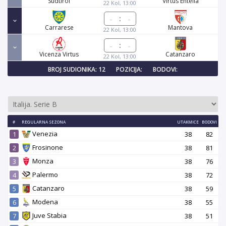
Sudtirol
Virtus Entella
22 Kol, 13:00
:
Carrarese
Mantova
22 Kol, 13:00
:
Vicenza Virtus
Catanzaro
22 Kol, 13:00
BROJ SUDIONIKA: 12
POZICIJA:
BODOVI:
#
REGULARNA SEZONA
UTAKMICE
BODOVI
Venezia
1
38
82
Frosinone
2
38
81
Monza
3
38
76
Palermo
4
38
72
Catanzaro
5
38
59
Modena
6
38
55
Juve Stabia
7
38
51