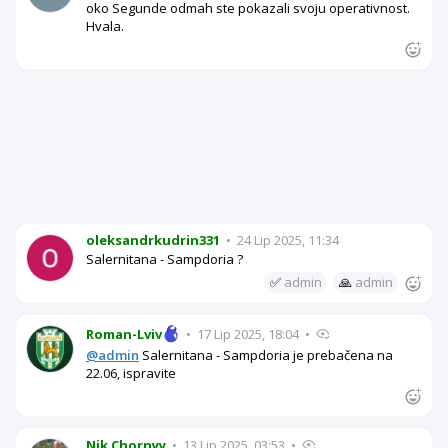
oko Segunde odmah ste pokazali svoju operativnost.
Hvala.
oleksandrkudrin331
•
24 Lip 2025, 11:34
Salernitana - Sampdoria ?
✅
admin
🙏
admin
Roman-Lviv
•
17 Lip 2025, 18:04
•
@admin
Salernitana - Sampdoria je prebačena na
22.06, ispravite
Nik Chornyy
•
13 Lip 2025, 03:53
•