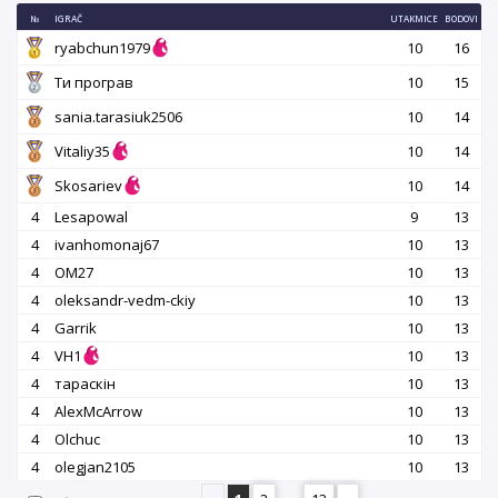
№
IGRAČ
UTAKMICE
BODOVI
ryabchun1979
10
16
Ти програв
10
15
sania.tarasiuk2506
10
14
Vitaliy35
10
14
Skosariev
10
14
4
Lesapowal
9
13
4
ivanhomonaj67
10
13
4
OM27
10
13
4
oleksandr-vedm-ckiy
10
13
4
Garrik
10
13
4
VH1
10
13
4
тараскін
10
13
4
AlexMcArrow
10
13
4
Olchuc
10
13
4
olegjan2105
10
13