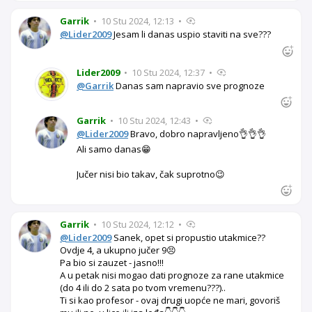
Garrik
•
10 Stu 2024, 12:13
•
@Lider2009
Jesam li danas uspio staviti na sve???
Lider2009
•
10 Stu 2024, 12:37
•
@Garrik
Danas sam napravio sve prognoze
Garrik
•
10 Stu 2024, 12:43
•
@Lider2009
Bravo, dobro napravljeno👌👌👌
Ali samo danas😁
Jučer nisi bio takav, čak suprotno😉
Garrik
•
10 Stu 2024, 12:12
•
@Lider2009
Sanek, opet si propustio utakmice??
Ovdje 4, a ukupno jučer 9😣
Pa bio si zauzet - jasno!!!
A u petak nisi mogao dati prognoze za rane utakmice
(do 4 ili do 2 sata po tvom vremenu???)..
Ti si kao profesor - ovaj drugi uopće ne mari, govoriš