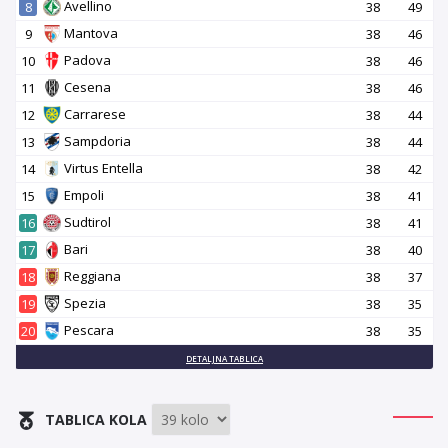
Avellino
8
38
49
Mantova
9
38
46
Padova
10
38
46
Cesena
11
38
46
Carrarese
12
38
44
Sampdoria
13
38
44
Virtus Entella
14
38
42
Empoli
15
38
41
Sudtirol
16
38
41
Bari
17
38
40
Reggiana
18
38
37
Spezia
19
38
35
Pescara
20
38
35
DETALJNA TABLICA
TABLICA KOLA