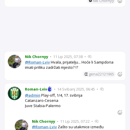
⚽
Nik Chornyy
Nik Chornyy
•
11 Lip 2025, 07:38
•
@Roman-Lviv
Hvala, prijatelju... Hoće li Sampdoria
imati priliku zadržati mjesto? !?
👏
gena22121965
Roman-Lviv
•
14 Svibanj 2025, 06:45
•
@admin
Play-off, 1/4, 17. svibnja
Catanzaro-Cesena
Juve Stabia-Palermo
Nik Chornyy
•
11 Lip 2025, 07:22
•
@Roman-Lviv
Zašto su utakmice između