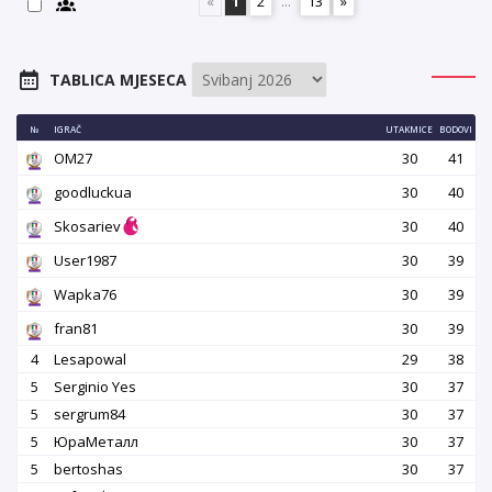
«
1
2
...
13
»
TABLICA MJESECA
№
IGRAČ
UTAKMICE
BODOVI
OM27
30
41
goodluckua
30
40
Skosariev
30
40
User1987
30
39
Wapka76
30
39
fran81
30
39
4
Lesapowal
29
38
5
Serginio Yes
30
37
5
sergrum84
30
37
5
ЮраМеталл
30
37
5
bertoshas
30
37