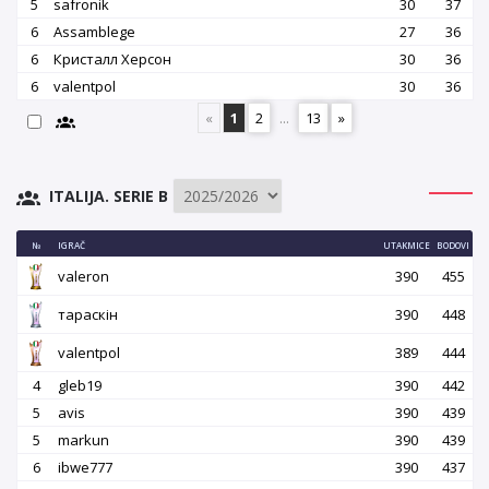
5
safronik
30
37
6
Assamblege
27
36
6
Кристалл Херсон
30
36
6
valentpol
30
36
«
1
2
...
13
»
ITALIJA. SERIE B
№
IGRAČ
UTAKMICE
BODOVI
valeron
390
455
тараскін
390
448
valentpol
389
444
4
gleb19
390
442
5
avis
390
439
5
markun
390
439
6
ibwe777
390
437