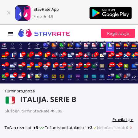
StavRate App
Free
4.9
3d
3d
3d
3d
3d
13d
6d
14d
14d
7d
6d
20d
8h
13d
16h
12h
12h
14h
6d
12h
14d
10h
1d
9h
21d
13h
12h
11h
10h
12h
14d
11h
7h
6h
12h
13h
16h
7d
13h
13h
5d
15min
16h
39d
16h
15h
18h
7d
47d
69d
4d
152d
Turnir prognoza
ITALIJA. SERIE B
Službeni turnir StavRate
·
386
Pravila igre
Točan rezultat:
+3
Točan ishod utakmice:
+2
Netočan ishod:
0