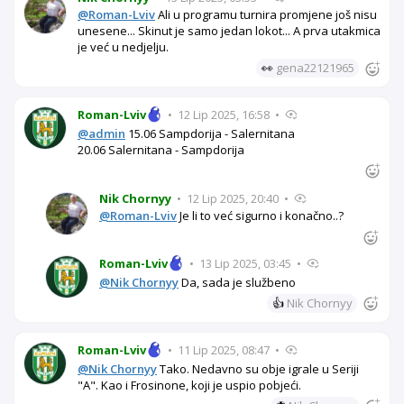
@Roman-Lviv
Ali u programu turnira promjene još nisu
unesene... Skinut je samo jedan lokot... A prva utakmica
je već u nedjelju.
👀
gena22121965
Roman-Lviv
•
12 Lip 2025, 16:58
•
@admin
15.06 Sampdorija - Salernitana
20.06 Salernitana - Sampdorija
Nik Chornyy
•
12 Lip 2025, 20:40
•
@Roman-Lviv
Je li to već sigurno i konačno..?
Roman-Lviv
•
13 Lip 2025, 03:45
•
@Nik Chornyy
Da, sada je službeno
👍
Nik Chornyy
Roman-Lviv
•
11 Lip 2025, 08:47
•
@Nik Chornyy
Tako. Nedavno su obje igrale u Seriji
"A". Kao i Frosinone, koji je uspio pobjeći.