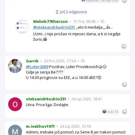
👀
Melnik77Kherson
još 2 odgovora
Melnik77Kherson
•
15 Tra, 09:48
•
@oleksandrkudrin331
,,eto ti medalja,,,,👍...
Uzmi...i nije prošao ni mjesec dana, a ti si negdje
žurio,😁
Garrik
•
20 Pro 2025, 17:54
•
@Lider2009
Pozdrav, Lider Provtikovich🤝😊
Gdje je serija Be????
U 14:30 prognoze su EEE, a u 16:00 dEE?😔
oleksandrkudrin331
•
24 Lip 2025, 18:41
Litva. Prva liga. Dodajte.
😂
eac13
m.ivakhov1971
•
24 Lip 2025, 13:18
Admini, trebate još pomoći za Serie B jer nakon pomoći