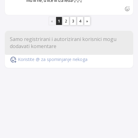
mu ili ne, u lice ili iza leđa👇👇👇
«
1
2
3
4
»
Koristite @ za spominjanje nekoga