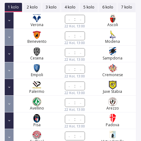
1 kolo
2 kolo
3 kolo
4 kolo
5 kolo
6 kolo
7 kolo
:
Verona
Ascoli
22 Kol, 13:00
:
Benevento
Modena
22 Kol, 13:00
:
Cesena
Sampdoria
22 Kol, 13:00
:
Empoli
Cremonese
22 Kol, 13:00
:
Palermo
Juve Stabia
22 Kol, 13:00
:
Avellino
Arezzo
22 Kol, 13:00
:
Pisa
Padova
22 Kol, 13:00
: