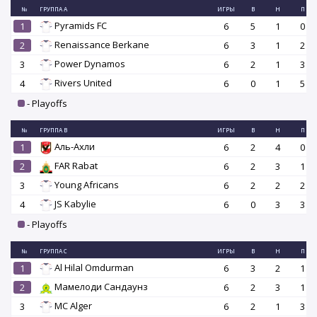
№
ГРУППА A
ИГРЫ
В
Н
П
Pyramids FC
1
6
5
1
0
Renaissance Berkane
2
6
3
1
2
Power Dynamos
3
6
2
1
3
Rivers United
4
6
0
1
5
- Playoffs
№
ГРУППА B
ИГРЫ
В
Н
П
Аль-Ахли
1
6
2
4
0
FAR Rabat
2
6
2
3
1
Young Africans
3
6
2
2
2
JS Kabylie
4
6
0
3
3
- Playoffs
№
ГРУППА C
ИГРЫ
В
Н
П
Al Hilal Omdurman
1
6
3
2
1
Мамелоди Сандаунз
2
6
2
3
1
MC Alger
3
6
2
1
3