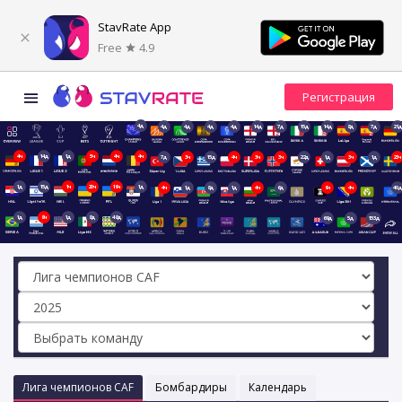
StavRate App
Free
4.9
4д
4д
4д
4д
4д
14д
7д
15д
14д
8д
7д
21д
4ч
14д
1д
5ч
4ч
4ч
7д
3ч
15д
4ч
3ч
3ч
22д
1д
3ч
1д
23ч
1д
15д
1ч
20ч
19ч
1д
4ч
1д
8д
1д
4ч
6д
9ч
4ч
40д
1д
8ч
1д
8д
48д
69д
5д
153д
Лига чемпионов CAF
Бомбардиры
Календарь