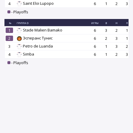
Saint Eloi Lupopo
4
6
1
2
3
- Playoffs
№
ГРУППА D
ИГРЫ
В
Н
П
Stade Malien Bamako
1
6
3
2
1
Эсперанс Тунис
2
6
2
3
1
Petro de Luanda
3
6
1
3
2
Simba
4
6
1
2
3
- Playoffs