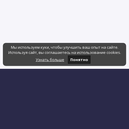
Мы используем куки, чтобы улучшить ваш опыт на сайте.
Используя сайт, вы соглашаетесь на использование cookies.
Узнать больше
Понятно