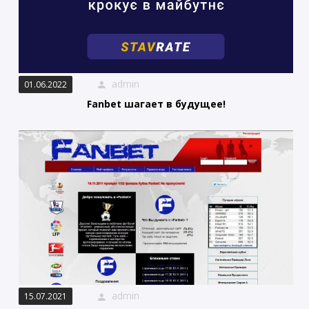
admin
01.06.2022
Fanbet шагает в будущее!
admin
15.07.2021