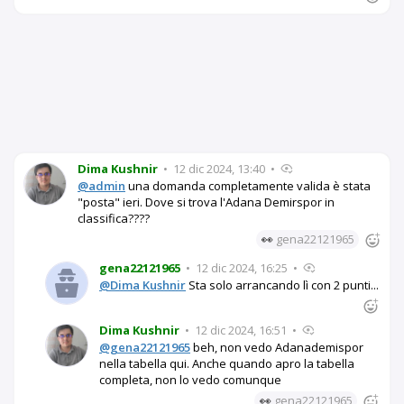
Dima Kushnir
•
12 dic 2024, 13:40
•
@admin
una domanda completamente valida è stata
"posta" ieri. Dove si trova l'Adana Demirspor in
classifica????
👀
gena22121965
gena22121965
•
12 dic 2024, 16:25
•
@Dima Kushnir
Sta solo arrancando lì con 2 punti...
Dima Kushnir
•
12 dic 2024, 16:51
•
@gena22121965
beh, non vedo Adanademispor
nella tabella qui. Anche quando apro la tabella
completa, non lo vedo comunque
👀
gena22121965