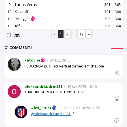
9
Lucius Verus
301
365
10
Savkoff
301
364
10
Зmey_09
302
364
10
tofik
306
364
«
1
2
...
19
»
COMMENTI
Patoche
•
24 lug, 09:53
P3DQ2RDV puoi iscriverti al torneo amichevole
oleksandrkudrin331
•
16 set 2025, 18:40
TURCHIA. SUPER LEGA. Turni 1. 3. 6 ?
Alex_Trust
•
16 set 2025, 18:59
•
@oleksandrkudrin331
sì