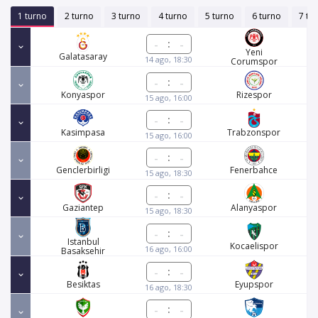
1 turno
2 turno
3 turno
4 turno
5 turno
6 turno
7 tu
:
Yeni
Galatasaray
14 ago, 18:30
Corumspor
:
Konyaspor
Rizespor
15 ago, 16:00
:
Kasimpasa
Trabzonspor
15 ago, 16:00
:
Genclerbirligi
Fenerbahce
15 ago, 18:30
:
Gaziantep
Alanyaspor
15 ago, 18:30
:
Istanbul
Kocaelispor
16 ago, 16:00
Basaksehir
:
Besiktas
Eyupspor
16 ago, 18:30
: