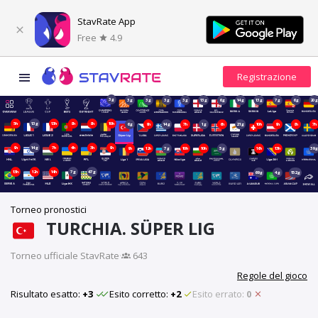
StavRate App
Free
4.9
3g
3g
3g
3g
3g
13g
6g
14g
13g
7g
6g
20
5h
13g
13h
8h
8h
10h
6g
9h
14g
7h
1g
6h
21g
10h
9h
8h
7h
9h
14g
7h
4h
3h
9h
9h
12h
7g
10h
10h
5g
16h
13h
39
13h
12h
14h
7g
47g
69g
4g
152g
Torneo pronostici
TURCHIA. SÜPER LIG
Torneo ufficiale StavRate
·
643
Regole del gioco
Risultato esatto:
+3
Esito corretto:
+2
Esito errato:
0