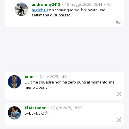
andronniy2412
•
18 maggio 2025, 18:44
•
@gleb19
Ma comunque sia, hai avuto una
settimana di successo
кноп
•
7 mar 2025, 14:21
L'ultima squadra non ha zero punti al momento, ma
meno 2 punti
El Matador
•
27 gen 2025, 18:57
5-4, 5-4, 5-2 🤔