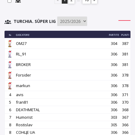
TURCHIA. SÜPER LIG
№
GIOCATORE
PARTITE
PUNTI
OM27
304
387
RL_91
306
381
BROKER
306
381
Forsider
306
378
markun
306
378
4
avis
306
371
5
fran81
306
370
6
DEATHMETAL
306
368
7
Humorist
303
367
8
Rostislav
305
366
8
СОНЦЕ UA
306
366