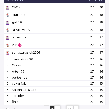
№
GIOCATORE
PARTITE
PUNTI
OM27
27
40
Humorist
27
38
gleb19
27
38
DEATHMETAL
27
38
ladswdua
25
37
VH1
27
37
sania.tarasiuk2506
27
37
4
translator8791
27
36
4
Oresst
27
36
4
Artem79
27
36
4
bertoshas
27
36
5
yukor4ak
27
35
5
Kalinin_SERGant
27
35
5
Forsider
27
35
5
finik
27
35
«
1
2
...
16
»