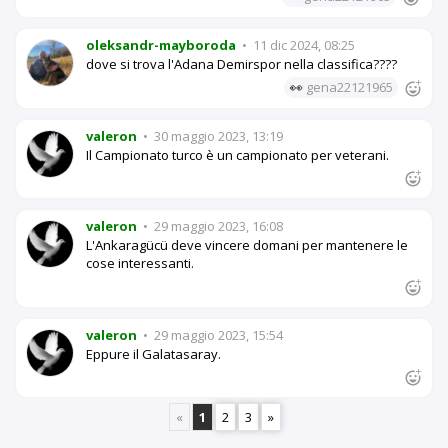
oleksandr-mayboroda
•
11 dic 2024, 08:25
dove si trova l'Adana Demirspor nella classifica????
👀
gena22121965
valeron
•
30 maggio 2023, 13:19
Il Campionato turco è un campionato per veterani.
valeron
•
29 maggio 2023, 16:08
L'Ankaragücü deve vincere domani per mantenere le
cose interessanti.
valeron
•
29 maggio 2023, 15:54
Eppure il Galatasaray.
«
1
2
3
»