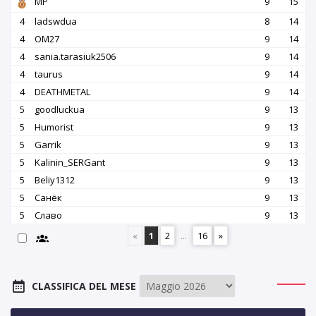
MP
9
15
4
ladswdua
8
14
4
OM27
9
14
4
sania.tarasiuk2506
9
14
4
taurus
9
14
4
DEATHMETAL
9
14
5
goodluckua
9
13
5
Humorist
9
13
5
Garrik
9
13
5
Kalinin_SERGant
9
13
5
Beliy1312
9
13
5
Санёк
9
13
5
Славо
9
13
«
1
2
...
16
»
CLASSIFICA DEL MESE