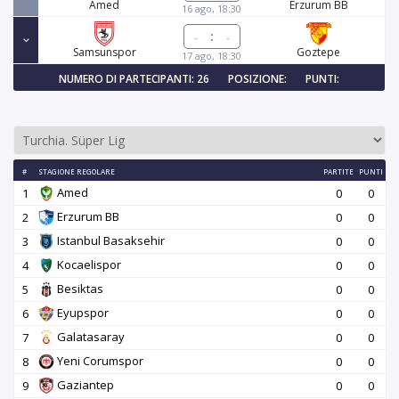
Amed
Erzurum BB
16 ago, 18:30
:
Samsunspor
Goztepe
17 ago, 18:30
NUMERO DI PARTECIPANTI: 26
POSIZIONE:
PUNTI:
#
STAGIONE REGOLARE
PARTITE
PUNTI
Amed
1
0
0
Erzurum BB
2
0
0
Istanbul Basaksehir
3
0
0
Kocaelispor
4
0
0
Besiktas
5
0
0
Eyupspor
6
0
0
Galatasaray
7
0
0
Yeni Corumspor
8
0
0
Gaziantep
9
0
0