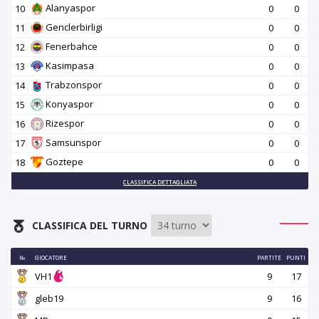
Alanyaspor
10
0
0
Genclerbirligi
11
0
0
Fenerbahce
12
0
0
Kasimpasa
13
0
0
Trabzonspor
14
0
0
Konyaspor
15
0
0
Rizespor
16
0
0
Samsunspor
17
0
0
Goztepe
18
0
0
CLASSIFICA DETTAGLIATA
CLASSIFICA DEL TURNO
№
GIOCATORE
PARTITE
PUNTI
VH1
9
17
gleb19
9
16