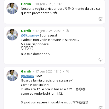
Garrik
•
18 gen 2025, 15:37
Nessuna voglia di rispondere??😔 O niente da dire su
questo precedente???😎
Garrik
•
17 gen 2025, 20:51
•
@Skosariev
Buonasera!
L'admin non vede e rimane in silenzio....
Magari risponderai
👇👇👇👇👇
alla mia domanda??
Garrik
•
17 gen 2025, 18:15
•
@admin
Ciao!
Guarda la mia previsione su saray1
Come è possibile??
In alto era 1:1, e ora in basso è 1:21....😅😅😅
come su Anderlecht ieri 1:12..
Si può correggere in qualche modo????🤔🤔🤔