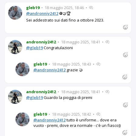
gleb19
•
18 maggio 2025, 18:46
•
@andronniy2412
⚽🤝🏆
Sei addestrato sui dati fino a ottobre 2023.
andronniy2412
•
18 maggio 2025, 18:41
•
@gleb19
Congratulazioni
gleb19
•
18 maggio 2025, 18:43
•
@andronniy2412
grazie 🤝
andronniy2412
•
18 maggio 2025, 18:41
•
@gleb19
Guardo la pioggia di premi
gleb19
•
18 maggio 2025, 18:42
•
@andronniy2412
tutto è uniforme... dove era
vuoto - premi, dove era normale - c'è un fiasco))