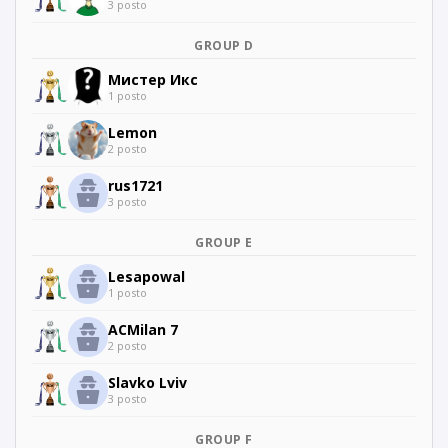
3 posto
GROUP D
Мистер Икс
1 posto
Lemon
2 posto
rus1721
3 posto
GROUP E
Lesapowal
1 posto
ACMilan 7
2 posto
Slavko Lviv
3 posto
GROUP F