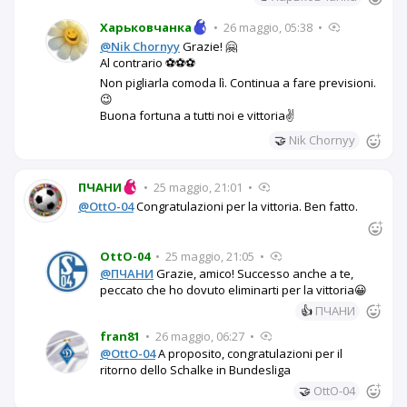
Харьковчанка
•
26 maggio, 05:38
•
@Nik Chornyy
Grazie! 🤗
Al contrario ⚽⚽⚽
Non pigliarla comoda lì. Continua a fare previsioni.
😉
Buona fortuna a tutti noi e vittoria✌️
🤝
Nik Chornyy
ПЧАНИ
•
25 maggio, 21:01
•
@OttO-04
Congratulazioni per la vittoria. Ben fatto.
OttO-04
•
25 maggio, 21:05
•
@ПЧАНИ
Grazie, amico! Successo anche a te,
peccato che ho dovuto eliminarti per la vittoria😀
👍
ПЧАНИ
fran81
•
26 maggio, 06:27
•
@OttO-04
A proposito, congratulazioni per il
ritorno dello Schalke in Bundesliga
🤝
OttO-04