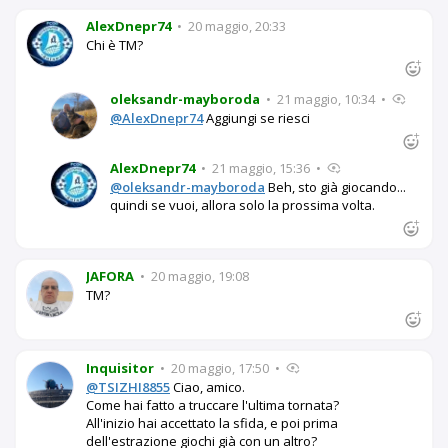
AlexDnepr74
•
20 maggio, 20:33
Chi è TM?
oleksandr-mayboroda
•
21 maggio, 10:34
•
@AlexDnepr74
Aggiungi se riesci
AlexDnepr74
•
21 maggio, 15:36
•
@oleksandr-mayboroda
Beh, sto già giocando...
quindi se vuoi, allora solo la prossima volta.
JAFORA
•
20 maggio, 19:08
TM?
Inquisitor
•
20 maggio, 17:50
•
@TSIZHI8855
Ciao, amico.
Come hai fatto a truccare l'ultima tornata?
All'inizio hai accettato la sfida, e poi prima
dell'estrazione giochi già con un altro?