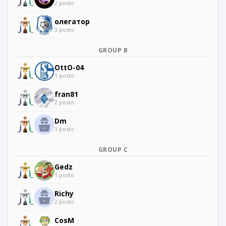
2 posto
олегатор
3 posto
GROUP B
OttO-04
1 posto
fran81
2 posto
Dm
3 posto
GROUP C
Gedz
1 posto
Richy
2 posto
CosM