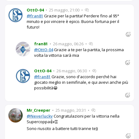
OttO-04
•
25 maggio, 21:00
•
@fran81
Grazie per la partita! Perdere fino al 95°
minuto e poi vincere è epico. Buona fortuna per il
futuro!
fran81
•
26 maggio, 06:26
•
@OttO-04
Grazie a te per la partita, la prossima
volta la vittoria sarà mia
OttO-04
•
26 maggio, 06:30
•
@fran81
Grazie, sono d'accordo perché hai
giocato meglio in semifinale, e qui avevi anche più
possibilità😀
Mr_Creeper
•
25 maggio, 20:31
•
@Neverlucky
Congratulazioni per la vittoria nella
Supercoppa👍👏
Sono riuscito a battere tutti tranne te))