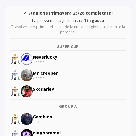
✓ Stagione Primavera 25/26 completata!
La prossima stagione inizia:
15 agosto
Ti avviseremo prima dell'inizio della nuova stagione, così non te la
perderai.
SUPER CUP
Neverlucky
1 posto
Mr_Creeper
2 posto
Skosariev
3 posto
GROUP A
Gambino
1 posto
olegboremel