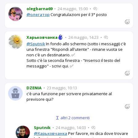
olegbarna69
•
24 maggio, 15:00
•
@олегатор
Congratulazioni per il 3° posto
Харьковчанка
•
24 maggio, 14:23
•
@Sputnik
In fondo allo schermo (sotto i messaggi) c'è
una finestra "Rispondi all'utente" - rimane vuota se
non c'è un destinatario. ✅
Sotto c'è la seconda finestra - "Inserisci il testo del
messaggio" - scrivi qui. ✅
DZENIA
•
23 maggio, 10:13
c'è una funzione per scrivere privatamente al
previsore qui?
altri 2 commenti
Sputnik
•
24 maggio, 14:03
•
@Харьковчанка
Per favore, mi dica dove trovare