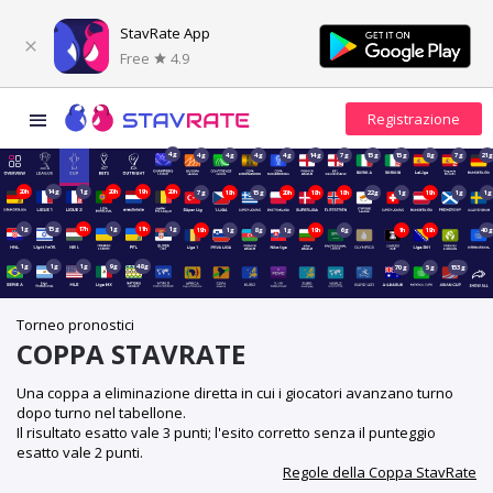
StavRate App
Free
4.9
4g
4g
4g
4g
4g
14g
7g
15g
15g
8g
7g
21
20h
14g
1g
20h
19h
20h
7g
18h
15g
20h
18h
18h
22g
1g
19h
1g
1g
1g
15g
17h
1g
11h
1g
19h
1g
8g
1g
19h
6g
1h
19h
40
1g
1g
1g
9g
48g
70g
5g
153g
Torneo pronostici
COPPA STAVRATE
Una coppa a eliminazione diretta in cui i giocatori avanzano turno
dopo turno nel tabellone.
Il risultato esatto vale 3 punti; l'esito corretto senza il punteggio
esatto vale 2 punti.
Regole della Coppa StavRate