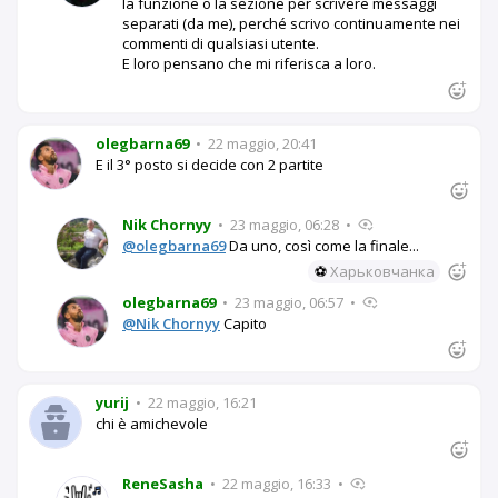
la funzione o la sezione per scrivere messaggi
separati (da me), perché scrivo continuamente nei
commenti di qualsiasi utente.
E loro pensano che mi riferisca a loro.
olegbarna69
•
22 maggio, 20:41
E il 3° posto si decide con 2 partite
Nik Chornyy
•
23 maggio, 06:28
•
@olegbarna69
Da uno, così come la finale...
⚽
Харьковчанка
olegbarna69
•
23 maggio, 06:57
•
@Nik Chornyy
Capito
yurij
•
22 maggio, 16:21
chi è amichevole
ReneSasha
•
22 maggio, 16:33
•