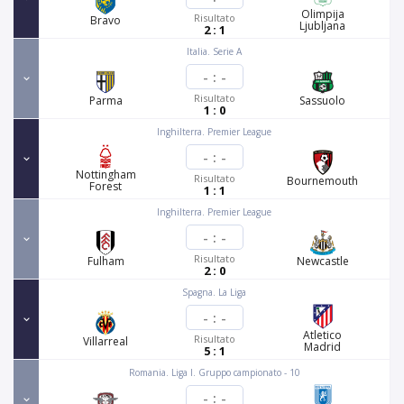
Olimpija
Risultato
Bravo
Ljubljana
2 : 1
Italia. Serie A
-
:
-
Risultato
Parma
Sassuolo
1 : 0
Inghilterra. Premier League
-
:
-
Nottingham
Risultato
Bournemouth
Forest
1 : 1
Inghilterra. Premier League
-
:
-
Risultato
Fulham
Newcastle
2 : 0
Spagna. La Liga
-
:
-
Atletico
Risultato
Villarreal
Madrid
5 : 1
Romania. Liga I. Gruppo campionato - 10
-
:
-