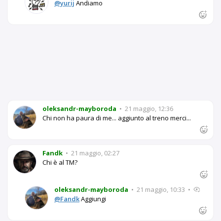
@yurij
Andiamo
oleksandr-mayboroda
•
21 maggio, 12:36
Chi non ha paura di me... aggiunto al treno merci...
Fandk
•
21 maggio, 02:27
Chi è al TM?
oleksandr-mayboroda
•
21 maggio, 10:33
•
@Fandk
Aggiungi