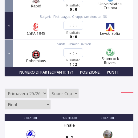
Universitatea
Risultato
Rapid
Craiova
0 : 0
Bulgaria. First League. Gruppo campionato - 36
-
:
-
Risultato
CSKA 1948
Levski Sofia
0 : 0
Irlanda. Premier Division
-
:
-
Shamrock
Risultato
Bohemians
Rovers
1 : 2
NUMERO DI PARTECIPANTI: 171
POSIZIONE:
PUNTI:
GIOCATORE
PUNTEGGIO
GIOCATORE
Finale
9
:
2