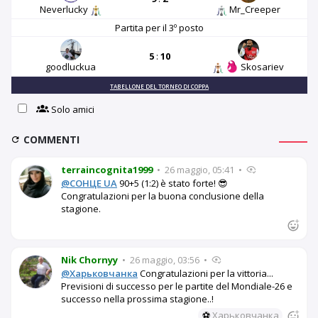
Neverlucky
Mr_Creeper
Partita per il 3º posto
5
:
10
goodluckua
Skosariev
TABELLONE DEL TORNEO DI COPPA
Solo amici
COMMENTI
terraincognita1999
•
26 maggio, 05:41
•
@СОНЦЕ UA
90+5 (1:2) è stato forte! 😎
Congratulazioni per la buona conclusione della
stagione.
Nik Chornyy
•
26 maggio, 03:56
•
@Харьковчанка
Congratulazioni per la vittoria...
Previsioni di successo per le partite del Mondiale-26 e
successo nella prossima stagione..!
⚽
Харьковчанка