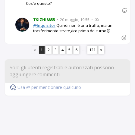
Cos'è questo?
TSIZHI8855
•
20 maggio, 19:55
•
@Inquisitor
Quindi non è una truffa, ma un
trasferimento strategico prima del turno😍
«
1
2
3
4
5
6
...
121
»
Usa @ per menzionare qualcuno