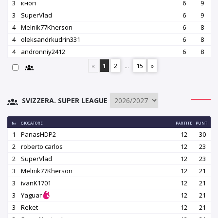
3
кноп
6
9
3
SuperVlad
6
9
4
Melnik77Kherson
6
8
4
oleksandrkudrin331
6
8
4
andronniy2412
6
8
«
1
2
...
15
»
SVIZZERA. SUPER LEAGUE
№
GIOCATORE
PARTITE
PUNTI
1
PanasHDP2
12
30
2
roberto carlos
12
23
2
SuperVlad
12
23
3
Melnik77Kherson
12
21
3
ivanK1701
12
21
3
Yaguar
12
21
3
Reket
12
21