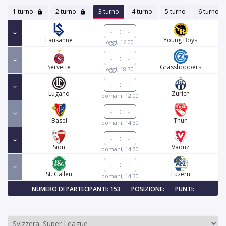
1 turno
2 turno
3 turno
4 turno
5 turno
6 turno
:
Lausanne
Young Boys
oggi, 16:00
:
Servette
Grasshoppers
oggi, 18:30
:
Lugano
Zurich
domani, 12:00
:
Basel
Thun
domani, 14:30
:
Sion
Vaduz
domani, 14:30
:
St. Gallen
Luzern
domani, 14:30
NUMERO DI PARTECIPANTI: 153
POSIZIONE:
PUNTI: