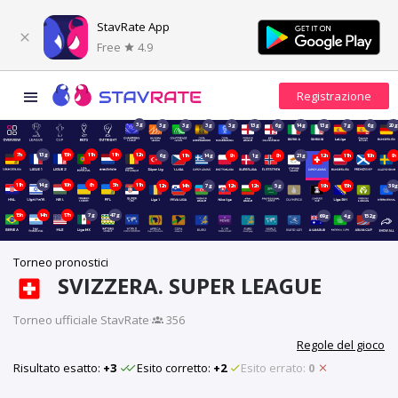
StavRate App
Free
4.9
3g
3g
3g
3g
3g
13g
6g
14g
13g
7g
6g
20
7h
13g
15h
11h
11h
12h
6g
11h
14g
9h
1g
8h
21g
12h
11h
10h
9h
11h
14g
10h
6h
5h
11h
12h
14h
7g
12h
12h
5g
19h
15h
39
15h
14h
17h
7g
47g
69g
4g
152g
Torneo pronostici
SVIZZERA. SUPER LEAGUE
Torneo ufficiale StavRate
·
356
Regole del gioco
Risultato esatto:
+3
Esito corretto:
+2
Esito errato:
0