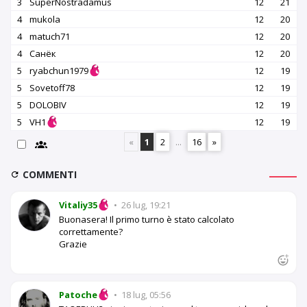
3
SuperNostradamus
12
21
4
mukola
12
20
4
matuch71
12
20
4
Санёк
12
20
5
ryabchun1979
12
19
5
Sovetoff78
12
19
5
DOLOBIV
12
19
5
VH1
12
19
«
1
2
...
16
»
COMMENTI
Vitaliy35
•
26 lug, 19:21
Buonasera! Il primo turno è stato calcolato
correttamente?
Grazie
Patoche
•
18 lug, 05:56