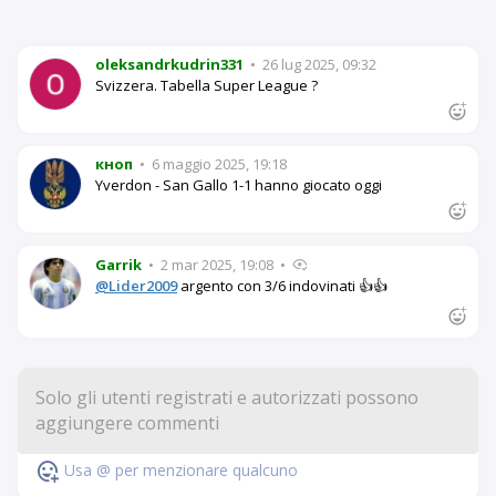
oleksandrkudrin331
•
26 lug 2025, 09:32
Svizzera. Tabella Super League ?
кноп
•
6 maggio 2025, 19:18
Yverdon - San Gallo 1-1 hanno giocato oggi
Garrik
•
2 mar 2025, 19:08
•
@Lider2009
argento con 3/6 indovinati 👍👍
Usa @ per menzionare qualcuno