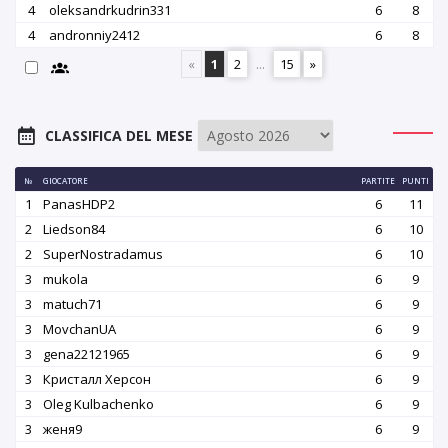
4
oleksandrkudrin331
6
8
4
andronniy2412
6
8
«
1
2
...
15
»
CLASSIFICA DEL MESE
№
GIOCATORE
PARTITE
PUNTI
1
PanasHDP2
6
11
2
Liedson84
6
10
2
SuperNostradamus
6
10
3
mukola
6
9
3
matuch71
6
9
3
MovchanUA
6
9
3
gena22121965
6
9
3
Кристалл Херсон
6
9
3
Oleg Kulbachenko
6
9
3
женя9
6
9