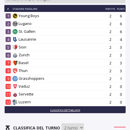
#
STAGIONE REGOLARE
PARTITE
PUNTI
Young Boys
1
2
6
Lugano
2
2
6
St. Gallen
3
2
6
Lausanne
4
2
4
Sion
5
2
3
Zurich
6
2
3
Basel
7
2
3
Thun
8
2
3
Grasshoppers
9
2
1
Vaduz
10
2
0
Servette
11
2
0
Luzern
12
2
0
CLASSIFICA DETTAGLIATA
CLASSIFICA DEL TURNO