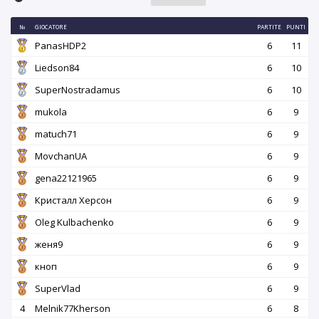
№
GIOCATORE
PARTITE
PUNTI
PanasHDP2
6
11
Liedson84
6
10
SuperNostradamus
6
10
mukola
6
9
matuch71
6
9
MovchanUA
6
9
gena22121965
6
9
Кристалл Херсон
6
9
Oleg Kulbachenko
6
9
женя9
6
9
кноп
6
9
SuperVlad
6
9
4
Melnik77Kherson
6
8