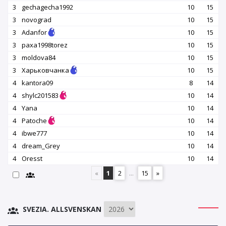
3
gechagecha1992
10
15
3
novograd
10
15
3
Adanfor
10
15
3
paxa1998torez
10
15
3
moldova84
10
15
3
Харьковчанка
10
15
4
kantora09
8
14
4
shylc201583
10
14
4
Yana
10
14
4
Patoche
10
14
4
ibwe777
10
14
4
dream_Grey
10
14
4
Oresst
10
14
«
1
2
...
15
»
SVEZIA. ALLSVENSKAN