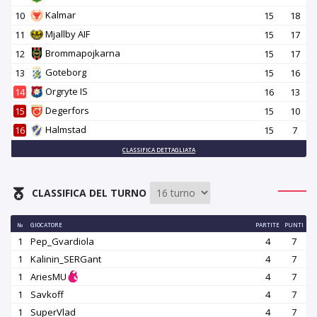
Kalmar
10
15
18
Mjallby AIF
11
15
17
Brommapojkarna
12
15
17
Goteborg
13
15
16
Orgryte IS
14
16
13
Degerfors
15
15
10
Halmstad
16
15
7
CLASSIFICA DETTAGLIATA
CLASSIFICA DEL TURNO
№
GIOCATORE
PARTITE
PUNTI
1
Pep_Gvardiola
4
7
1
Kalinin_SERGant
4
7
1
AriesMU
4
7
1
Savkoff
4
7
1
SuperVlad
4
7