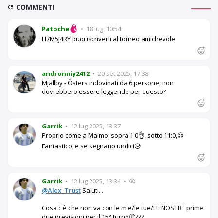
COMMENTI
Patoche
•
18 lug, 10:54
H7M5J4RY puoi iscriverti al torneo amichevole
andronniy2412
•
20 set 2025, 17:38
Mjallby - Östers indovinati da 6 persone, non
dovrebbero essere leggende per questo?
Garrik
•
12 lug 2025, 13:37
Proprio come a Malmo: sopra 1:0👌, sotto 11:0,😉
Fantastico, e se segnano undici😥
Garrik
•
12 lug 2025, 13:34
•
@Alex_Trust
Saluti...
Cosa c'è che non va con le mie/le tue/LE NOSTRE prime
due previsioni per il 15° turno🤔???