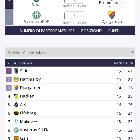
Brommapojka
Sirius
domani, 17:00
rna
:
Vasteras SK FK
Djurgarden
domani, 17:00
NUMERO DI PARTECIPANTI: 208
POSIZIONE:
PUNTI:
#
ALLSVENSKAN
PARTITE
PUNTI
Sirius
1
15
41
Hammarby
2
15
27
Djurgarden
3
14
26
Hacken
4
15
25
AIK
5
16
25
Elfsborg
6
16
24
Malmo FF
7
15
23
Vasteras SK FK
8
15
22
Gais
9
15
20