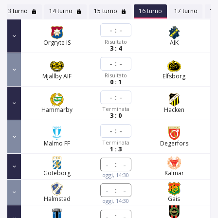
13 turno
14 turno
15 turno
16 turno
17 turno
18
-
:
-
Risultato
Orgryte IS
AIK
3 : 4
-
:
-
Risultato
Mjallby AIF
Elfsborg
0 : 1
-
:
-
Terminata
Hammarby
Hacken
3 : 0
-
:
-
Terminata
Malmo FF
Degerfors
1 : 3
:
Goteborg
Kalmar
oggi, 14:30
:
Halmstad
Gais
oggi, 14:30
: