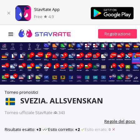
StavRate App
Free
4.9
2g
2g
2g
2g
2g
12g
5g
13g
12g
6g
5g
19
5g
12g
5g
3h
49min
4min
5g
1h
13g
1h
4min
1h
20g
34min
1h
4min
34mi
2h
13g
1h
1h
4g
4h
1h
1h
6g
1h
2h
4g
5h
2h
38
4min
4h
6g
6g
46g
67g
3g
151g
Torneo pronostici
SVEZIA. ALLSVENSKAN
Torneo ufficiale StavRate
·
343
Regole del gioco
Risultato esatto:
+3
Esito corretto:
+2
Esito errato:
0