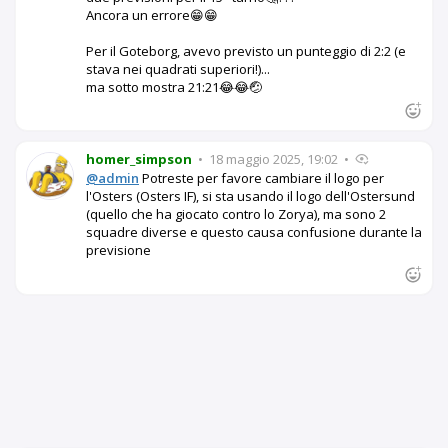
Ancora un errore😁😁
Per il Goteborg, avevo previsto un punteggio di 2:2 (e
stava nei quadrati superiori!)...
ma sotto mostra 21:21😂😂🤕
homer_simpson
•
18 maggio 2025, 19:02
•
@admin
Potreste per favore cambiare il logo per
l'Osters (Osters IF), si sta usando il logo dell'Ostersund
(quello che ha giocato contro lo Zorya), ma sono 2
squadre diverse e questo causa confusione durante la
previsione