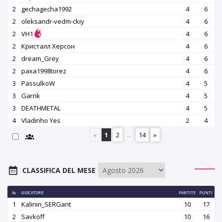
2
gechagecha1992
4
6
2
oleksandr-vedm-ckiy
4
6
2
VH1
4
6
2
Кристалл Херсон
4
6
2
dream_Grey
4
6
2
paxa1998torez
4
6
3
PassulkoW
4
5
3
Garrik
4
5
3
DEATHMETAL
4
5
4
Vladinho Yes
2
4
«
1
2
...
14
»
CLASSIFICA DEL MESE
№
GIOCATORE
PARTITE
PUNTI
1
Kalinin_SERGant
10
17
2
Savkoff
10
16