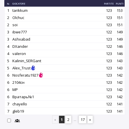
№
GIOCATORE
PARTITE
PUNTI
1
tarikkum
123
153
2
Olchuc
123
151
2
soi
123
151
3
ibwe777
122
149
3
Ashxabad
123
149
4
DXander
122
146
4
valeron
123
146
5
Kalinin_SERGant
123
143
5
Alex_Trust
123
143
6
Nosferatu1927
123
142
6
2104сн
123
142
6
MP
123
142
6
Вратарь№1
123
142
7
chayello
122
141
7
gleb19
123
141
«
1
2
...
17
»