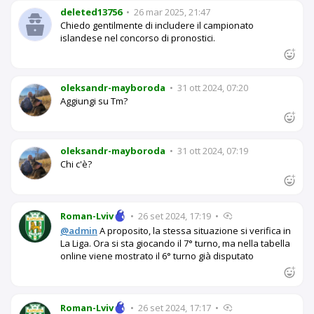
deleted13756
•
26 mar 2025, 21:47
Chiedo gentilmente di includere il campionato
islandese nel concorso di pronostici.
oleksandr-mayboroda
•
31 ott 2024, 07:20
Aggiungi su Tm?
oleksandr-mayboroda
•
31 ott 2024, 07:19
Chi c'è?
Roman-Lviv
•
26 set 2024, 17:19
•
@admin
A proposito, la stessa situazione si verifica in
La Liga. Ora si sta giocando il 7° turno, ma nella tabella
online viene mostrato il 6° turno già disputato
Roman-Lviv
•
26 set 2024, 17:17
•